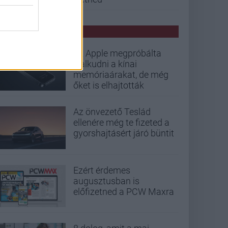
PCW HÍREK
Az Apple megpróbálta
lealkudni a kínai
memóriaárakat, de még
őket is elhajtották
Az önvezető Teslád
ellenére még te fizeted a
gyorshajtásért járó büntit
Ezért érdemes
augusztusban is
előfizetned a PCW Maxra