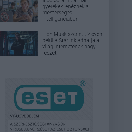
8 dolog, amit a mai
gyerekek lenéznek a
mesterséges
intelligenciában
Elon Musk szerint tíz éven
belül a Starlink adhatja a
világ internetének nagy
részét