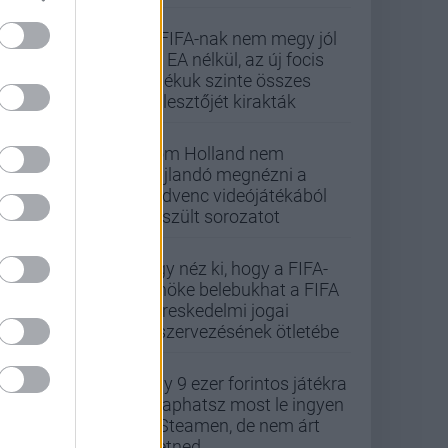
A FIFA-nak nem megy jól
az EA nélkül, az új focis
játékuk szinte összes
fejlesztőjét kirakták
Tom Holland nem
hajlandó megnézni a
kedvenc videójátékából
készült sorozatot
Úgy néz ki, hogy a FIFA-
elnöke belebukhat a FIFA
kereskedelmi jogai
kiszervezésének ötletébe
Egy 9 ezer forintos játékra
csaphatsz most le ingyen
a Steamen, de nem árt
sietned