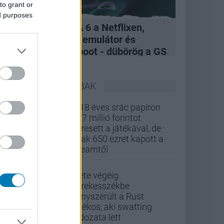
to grant or
ed purposes
A felvásárlás, GTA 6 a Netflixen,
hivatalos Xbox 360 emulátor és
kukázott Penge reboot - dübörög a GS
Hype
LEGOLVASOTTABBAK
A 18 éves srác papíron
437 millió forintot
keresett a játékával, de
csak 650 ezret kapott a
Steamtől
Élete végéig
kerekesszékbe
kényszerült a Rust
játékos, aki swatting
áldozata lett