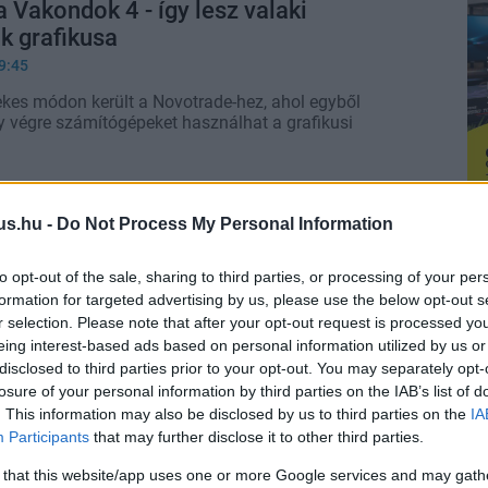
a Vakondok 4 - így lesz valaki
k grafikusa
9:45
ekes módon került a Novotrade-hez, ahol egyből
y végre számítógépeket használhat a grafikusi
us.hu -
Do Not Process My Personal Information
to opt-out of the sale, sharing to third parties, or processing of your per
formation for targeted advertising by us, please use the below opt-out s
r selection. Please note that after your opt-out request is processed y
eing interest-based ads based on personal information utilized by us or
disclosed to third parties prior to your opt-out. You may separately opt-
losure of your personal information by third parties on the IAB’s list of
. This information may also be disclosed by us to third parties on the
IA
Participants
that may further disclose it to other third parties.
 that this website/app uses one or more Google services and may gath