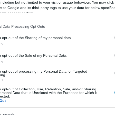
including but not limited to your visit or usage behaviour. You may click 
 to Google and its third-party tags to use your data for below specifi
ogle consent section.
E
l Data Processing Opt Outs
o opt-out of the Sharing of my personal data.
In
o opt-out of the Sale of my Personal Data.
In
to opt-out of processing my Personal Data for Targeted
ing.
In
o opt-out of Collection, Use, Retention, Sale, and/or Sharing
ersonal Data that Is Unrelated with the Purposes for which it
lected.
Out
consents