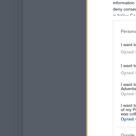
information 
deny consent
in below Go
Persona
I want t
Opted 
I want t
Opted 
I want 
Advertis
Opted 
I want t
of my P
was col
Opted 
Google 