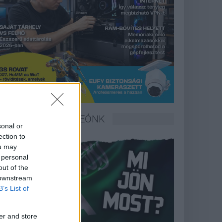
LEGFRISSEBB VIDEÓNK
sonal or
ection to
ou may
 personal
out of the
 downstream
B’s List of
er and store