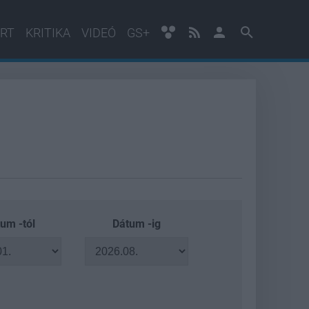
RT
KRITIKA
VIDEÓ
GS+
um -tól
Dátum -ig