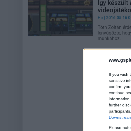
Így készült 
videojátéko
Hír
| 2016.05.16 0
Tóth Zoltán érd
lenyűgözte, hog
munkához.
www.gspl
If you wish 
sensitive in
confirm you
continue se
information 
further disc
participants
Downstream 
Please note