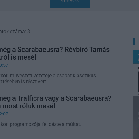
Keresés
atok száma: 3
még a Scarabaeusra? Révbíró Tamás
król is mesél
3:57
kori művészeti vezetője a csapat klasszikus
ztésében is részt vett.
ég a Trafficra vagy a Scarabaeusra?
 most róluk mesél
2:07
kori programozója felidézte a múltat.