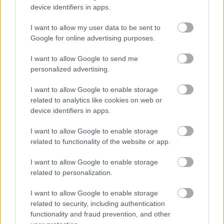
device identifiers in apps.
I want to allow my user data to be sent to
Google for online advertising purposes.
I want to allow Google to send me
personalized advertising.
Of Orcs and Men - kezdődik a bosszúállás
I want to allow Google to enable storage
Hír
| 2012.10.10 08:35
related to analytics like cookies on web or
Az idei év egyik legizgalmasabbnak ígérkező szerepjátékát
device identifiers in apps.
hozza el a Cyanide nekünk a hét folyamán, ennek apropóján
adták ki a megjelenési trailert.
I want to allow Google to enable storage
related to functionality of the website or app.
I want to allow Google to enable storage
related to personalization.
I want to allow Google to enable storage
related to security, including authentication
functionality and fraud prevention, and other