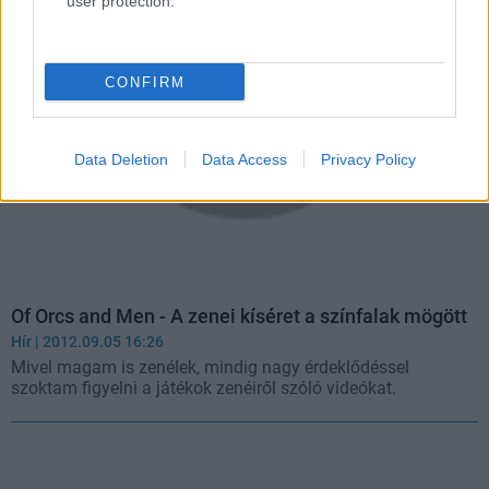
user protection.
CONFIRM
Data Deletion
Data Access
Privacy Policy
Of Orcs and Men - A zenei kíséret a színfalak mögött
Hír
| 2012.09.05 16:26
Mivel magam is zenélek, mindig nagy érdeklődéssel
szoktam figyelni a játékok zenéiről szóló videókat.