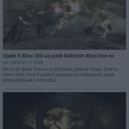
Újabb 5 Xbox 360-as játék költözött Xbox One-ra
Hír
| 2016.09.11 15:00
Bővül az Xbox One-on is játszható játékok listája. Ezen a
héten több, mint 5 játékot jelentett be a Microsoft, amik
kompatibilisek a konzollal.