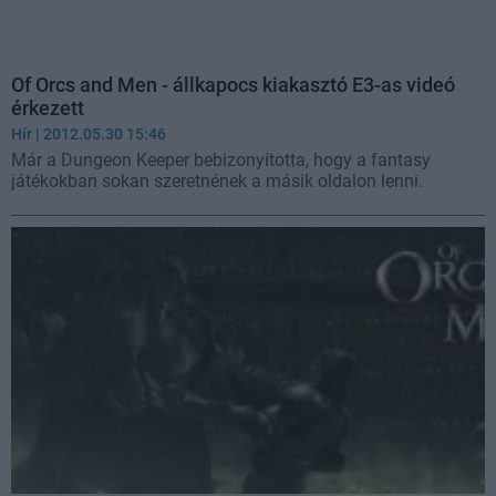
Of Orcs and Men - állkapocs kiakasztó E3-as videó
érkezett
Hír
| 2012.05.30 15:46
Már a Dungeon Keeper bebizonyította, hogy a fantasy
játékokban sokan szeretnének a másik oldalon lenni.