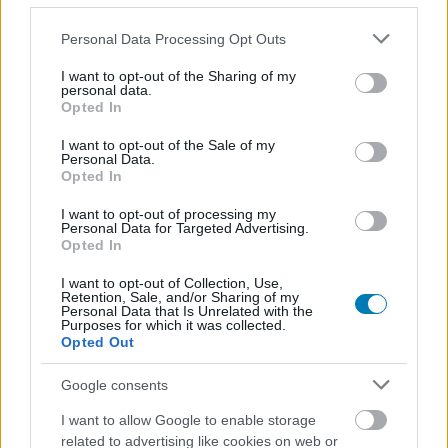
Please note that this website/app uses one or more Google
Personal Data Processing Opt Outs
Ezzel játszunk a hétvégén
services and may gather and store information including but
not limited to your visit or usage behaviour. You may click to
I want to opt-out of the Sharing of my
Hír
| 2012.11.18 11:06
personal data.
grant or deny consent to Google and its third-party tags to
Mivel a következő hétvégénket a PlayIT foglalja le,
Opted In
use your data for below specified purposes in below Google
igyekszünk kihasználni minden szabad percet.
consent section.
I want to opt-out of the Sale of my
Personal Data.
Opted In
I want to opt-out of processing my
Personal Data for Targeted Advertising.
Opted In
I want to opt-out of Collection, Use,
Retention, Sale, and/or Sharing of my
Personal Data that Is Unrelated with the
Purposes for which it was collected.
Opted Out
Google consents
I want to allow Google to enable storage
related to advertising like cookies on web or