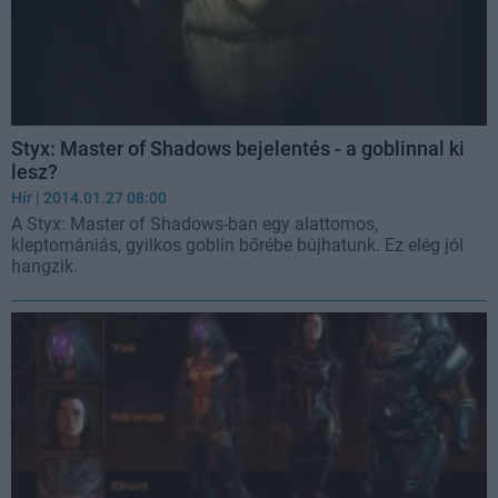
Styx: Master of Shadows bejelentés - a goblinnal ki
lesz?
Hír
| 2014.01.27 08:00
A Styx: Master of Shadows-ban egy alattomos,
kleptomániás, gyilkos goblin bőrébe bújhatunk. Ez elég jól
hangzik.