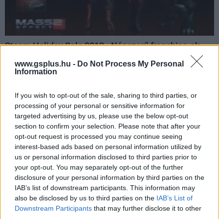
Steam Holiday Sale 2012 - Népszerű franchise-ok
féláron
www.gsplus.hu -
Do Not Process My Personal
Hír
| 2012.12.25 15:00
Information
Tovább folytatódik a Steam gigászi ünnepi leárazása,
melynek keretein belül a legkedveltebb termékeket
If you wish to opt-out of the sale, sharing to third parties, or
szerezhetitek be több, mint 50%-os kedvezményekkel.
processing of your personal or sensitive information for
targeted advertising by us, please use the below opt-out
section to confirm your selection. Please note that after your
opt-out request is processed you may continue seeing
interest-based ads based on personal information utilized by
us or personal information disclosed to third parties prior to
your opt-out. You may separately opt-out of the further
disclosure of your personal information by third parties on the
IAB’s list of downstream participants. This information may
also be disclosed by us to third parties on the
IAB’s List of
Downstream Participants
that may further disclose it to other
third parties.