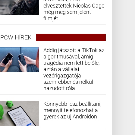
elvesztették Nicolas Cage
még meg sem jelent
filmjét
PCW HÍREK
Addig játszott a TikTok az
algoritmusával, amíg
tragédia nem lett belőle,
aztán a vállalat
vezérigazgatója
szemrebbenés nélkül
hazudott róla
Könnyebb lesz beállítani,
mennyit telefonozhat a
gyerek az új Androidon