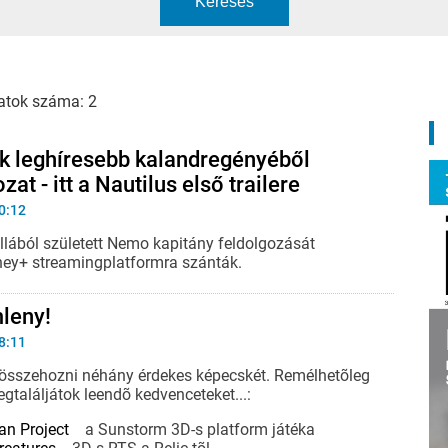
Keresés
atok száma: 2
ik leghíresebb kalandregényéből
zat - itt a Nautilus első trailere
0:12
ollából született Nemo kapitány feldolgozását
sney+ streamingplatformra szánták.
leny!
8:11
t összehozni néhány érdekes képecskét. Remélhetõleg
találjátok leendõ kedvenceteket...:
n Project
a Sunstorm 3D-s platform játéka