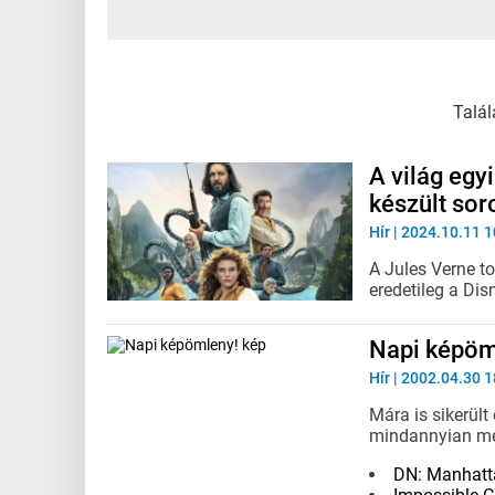
Talál
A világ egy
készült soro
Hír
| 2024.10.11 1
A Jules Verne t
eredetileg a Di
Napi képöm
Hír
| 2002.04.30 1
Mára is sikerül
mindannyian meg
DN: Manhatta