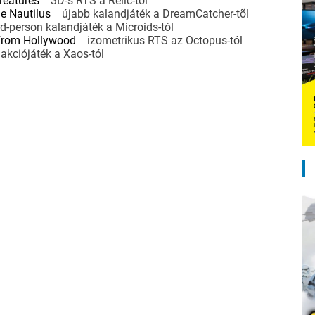
reatures
3D-s RTS a Relic-tõl
he Nautilus
újabb kalandjáték a DreamCatcher-tõl
-person kalandjáték a Microids-tól
rom Hollywood
izometrikus RTS az Octopus-tól
ciójáték a Xaos-tól