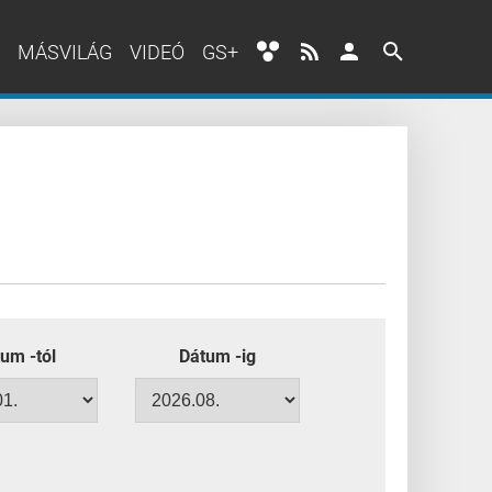
MÁSVILÁG
VIDEÓ
GS+
um -tól
Dátum -ig