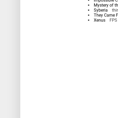
Impossible C
Mystery of t
Syberia
third
They Came F
Xenus
FPS ak