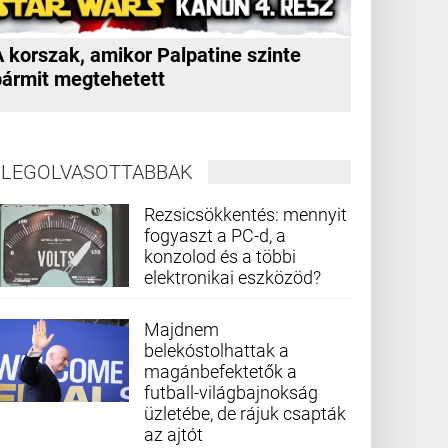
A korszak, amikor Palpatine szinte
bármit megtehetett
LEGOLVASOTTABBAK
Rezsicsökkentés: mennyit
fogyaszt a PC-d, a
konzolod és a többi
elektronikai eszközöd?
Majdnem
belekóstolhattak a
magánbefektetők a
futball-világbajnokság
üzletébe, de rájuk csapták
az ajtót