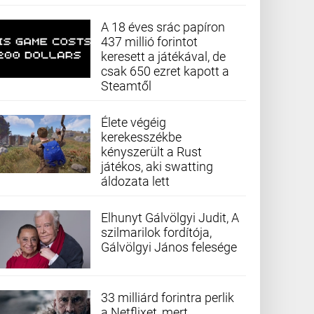
A 18 éves srác papíron
437 millió forintot
keresett a játékával, de
csak 650 ezret kapott a
Steamtől
Élete végéig
kerekesszékbe
kényszerült a Rust
játékos, aki swatting
áldozata lett
Elhunyt Gálvölgyi Judit, A
szilmarilok fordítója,
Gálvölgyi János felesége
33 milliárd forintra perlik
a Netflixet, mert