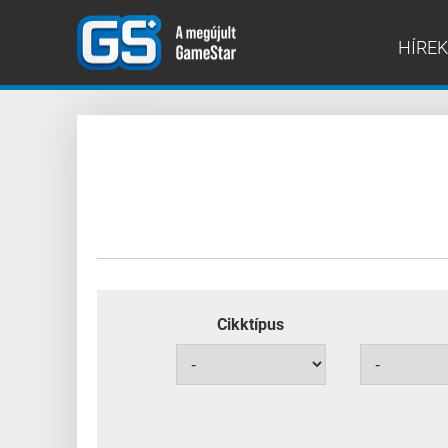
HÍREK
Cikktípus