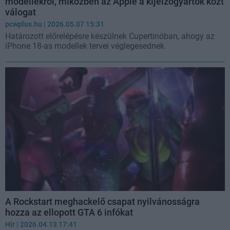
modellekről, miközben az Apple a kijelzőgyártók közt
válogat
pcwplus.hu
| 2026.05.07 15:31
Határozott előrelépésre készülnek Cupertinóban, ahogy az
iPhone 18-as modellek tervei véglegesednek.
A Rockstart meghackelő csapat nyilvánosságra
hozza az ellopott GTA 6 infókat
Hír
| 2026.04.13 17:41