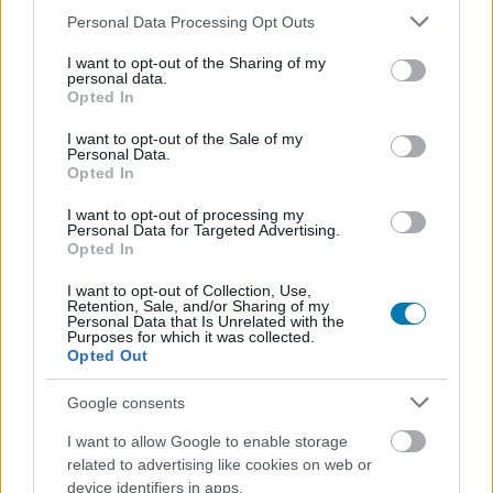
Please note that this website/app uses one or more Google
Personal Data Processing Opt Outs
services and may gather and store information including but
not limited to your visit or usage behaviour. You may click to
I want to opt-out of the Sharing of my
personal data.
grant or deny consent to Google and its third-party tags to
Opted In
use your data for below specified purposes in below Google
consent section.
I want to opt-out of the Sale of my
Personal Data.
Opted In
A Spotify új funkciója háttérinfókat ad a dalról, amit
I want to opt-out of processing my
Personal Data for Targeted Advertising.
hallgatsz
Opted In
pcwplus.hu
| 2026.02.07 14:03
A kezdeményezés tök jó, de azért van egy kis szépséghibája.
I want to opt-out of Collection, Use,
Retention, Sale, and/or Sharing of my
Personal Data that Is Unrelated with the
Purposes for which it was collected.
Opted Out
Google consents
I want to allow Google to enable storage
related to advertising like cookies on web or
device identifiers in apps.