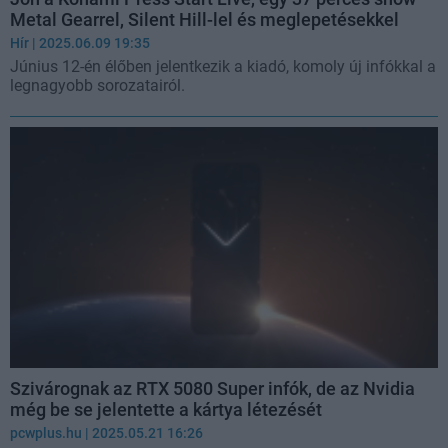
Metal Gearrel, Silent Hill-lel és meglepetésekkel
Hír
| 2025.06.09 19:35
Június 12-én élőben jelentkezik a kiadó, komoly új infókkal a
legnagyobb sorozatairól.
Szivárognak az RTX 5080 Super infók, de az Nvidia
még be se jelentette a kártya létezését
pcwplus.hu
| 2025.05.21 16:26