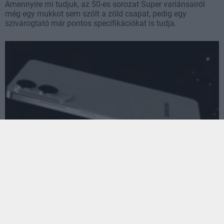
Amennyire mi tudjuk, az 50-es sorozat Super variánsairól
még egy mukkot sem szólt a zöld csapat, pedig egy
szivárogtató már pontos specifikációkat is tudja.
Új infók szivárogtak ki a Samsung ultravékony
csúcsmobiljáról
pcwplus.hu
| 2025.05.01 07:01
Egyre többet tudunk meg a Samsung Galaxy S25 Edge-ről.