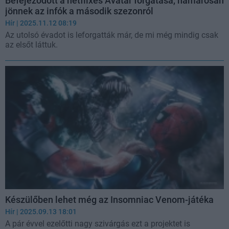
Befejeződött a netflixes Avatár forgatása, hamarosan
jönnek az infók a második szezonról
Hír
| 2025.11.12 08:19
Az utolsó évadot is leforgatták már, de mi még mindig csak
az elsőt láttuk.
Készülőben lehet még az Insomniac Venom-játéka
Hír
| 2025.09.13 18:01
A pár évvel ezelőtti nagy szivárgás ezt a projektet is