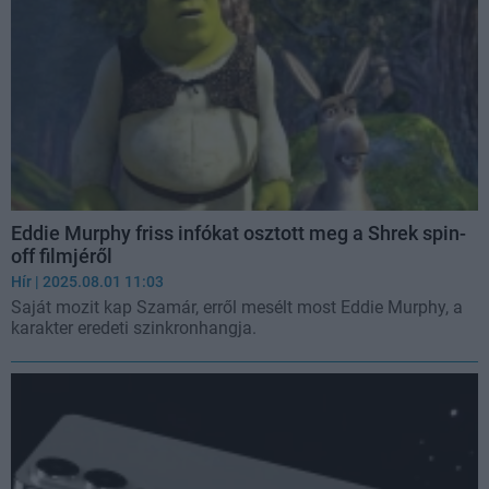
Eddie Murphy friss infókat osztott meg a Shrek spin-
off filmjéről
Hír
| 2025.08.01 11:03
Saját mozit kap Szamár, erről mesélt most Eddie Murphy, a
karakter eredeti szinkronhangja.