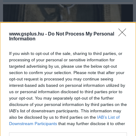
www.gsplus.hu -
Do Not Process My Personal
Information
If you wish to opt-out of the sale, sharing to third parties, or
processing of your personal or sensitive information for
targeted advertising by us, please use the below opt-out
section to confirm your selection. Please note that after your
opt-out request is processed you may continue seeing
Új infók derültek ki a Xiaomi AirTag alternatívájáról
interest-based ads based on personal information utilized by
pcwplus.hu
| 2026.02.12 08:21
us or personal information disclosed to third parties prior to
A kínai vállalat hamarosan piacra dobja saját nyomkövető
your opt-out. You may separately opt-out of the further
eszközét.
disclosure of your personal information by third parties on the
IAB’s list of downstream participants. This information may
also be disclosed by us to third parties on the
IAB’s List of
Downstream Participants
that may further disclose it to other
third parties.