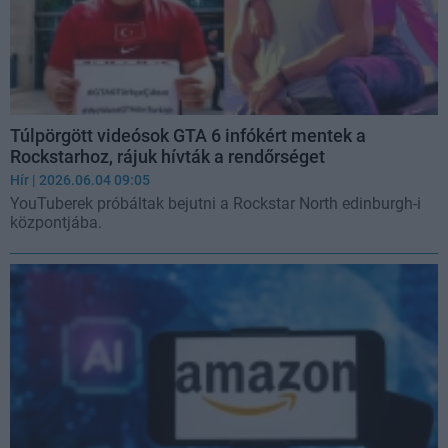
Túlpörgött videósok GTA 6 infókért mentek a
Rockstarhoz, rájuk hívták a rendőrséget
Hír
| 2026.06.04 09:05
YouTuberek próbáltak bejutni a Rockstar North edinburgh-i
központjába.