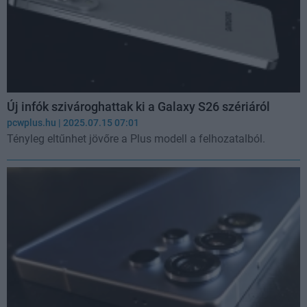
Új infók szivároghattak ki a Galaxy S26 szériáról
pcwplus.hu
| 2025.07.15 07:01
Tényleg eltűnhet jövőre a Plus modell a felhozatalból.