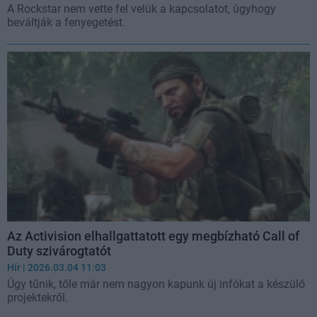
A Rockstar nem vette fel velük a kapcsolatot, úgyhogy
beváltják a fenyegetést.
Az Activision elhallgattatott egy megbízható Call of
Duty szivárogtatót
Hír
| 2026.03.04 11:03
Úgy tűnik, tőle már nem nagyon kapunk új infókat a készülő
projektekről.