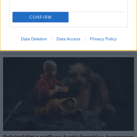
CONFIRM
Ez a srác épített egy teljesen funkcionális PokéDexet
pcwplus.hu
| 2025.12.07 07:04
Kamerájával képes felismerni a felmutatott pokémonokat, és
Data Deletion
Data Access
Privacy Policy
a róluk fellelhető legfontosabb infókat is megosztja.