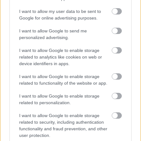
I want to allow my user data to be sent to
Google for online advertising purposes.
I want to allow Google to send me
Kiderült, hogy a Rockstar még több embert rúgott ki
personalized advertising.
belsős GTA 6 infók szivárogtatása miatt
I want to allow Google to enable storage
Hír
| 2026.01.13 16:59
related to analytics like cookies on web or
További legalább három embernek kellett távoznia a
device identifiers in apps.
Rockstartól, a 34 kirúgott dolgozót sem hajlandóak
visszavenni.
I want to allow Google to enable storage
related to functionality of the website or app.
I want to allow Google to enable storage
related to personalization.
I want to allow Google to enable storage
related to security, including authentication
functionality and fraud prevention, and other
user protection.