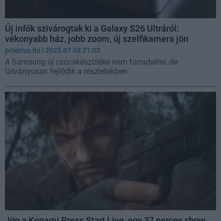
Új infók szivárogtak ki a Galaxy S26 Ultráról:
vékonyabb ház, jobb zoom, új szelfikamera jön
pcwplus.hu
| 2025.07.08 21:03
A Samsung új csúcskészüléke nem forradalmi, de
látványosan fejlődik a részletekben.
Jön a Konami Press Start Live, egy 37 perces show