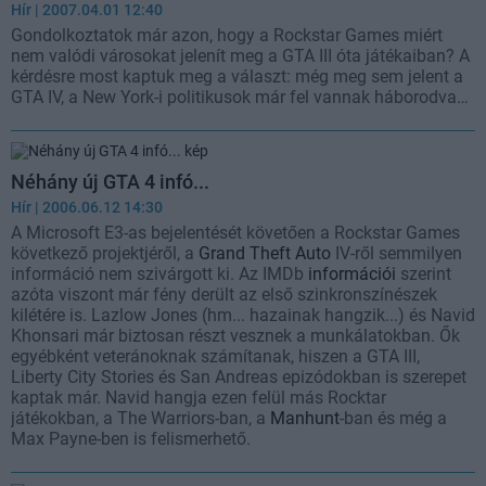
Hír
| 2007.04.01 12:40
Gondolkoztatok már azon, hogy a Rockstar Games miért
nem valódi városokat jelenít meg a GTA III óta játékaiban? A
kérdésre most kaptuk meg a választ: még meg sem jelent a
GTA IV, a New York-i politikusok már fel vannak háborodva…
Néhány új GTA 4 infó...
Hír
| 2006.06.12 14:30
A Microsoft E3-as bejelentését követően a Rockstar Games
következő projektjéről, a
Grand Theft Auto
IV-ről semmilyen
információ nem szivárgott ki. Az IMDb
információi
szerint
azóta viszont már fény derült az első szinkronszínészek
kilétére is. Lazlow Jones (hm... hazainak hangzik...) és Navid
Khonsari már biztosan részt vesznek a munkálatokban. Ők
egyébként veteránoknak számítanak, hiszen a GTA III,
Liberty City Stories és San Andreas epizódokban is szerepet
kaptak már. Navid hangja ezen felül más Rocktar
játékokban, a The Warriors-ban, a
Manhunt
-ban és még a
Max Payne-ben is felismerhető.