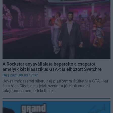
A Rockstar anyavállalata beperelte a csapatot,
amelyik két klasszikus GTA-t is elhozott Switchre
Hír
| 2021.09.03 17:32
Ügyes módszerrel sikerült új platformra átültetni a GTA III-at
és a Vice City-t, de a jelek szerint a játékok eredeti
tulajdonosa nem értékelte ezt.