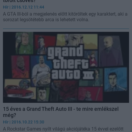
törölt csöves?
Hír
| 2016.12.12 11:44
A GTA III-ból a megjelenés előtt kitöröltek egy karaktert, aki a
sorozat legsötétebb arca is lehetett volna.
15 éves a Grand Theft Auto III - te mire emlékszel
még?
Hír
| 2016.10.22 15:30
A Rockstar Games nyílt világú akciójátéka 15 évvel ezelőtt