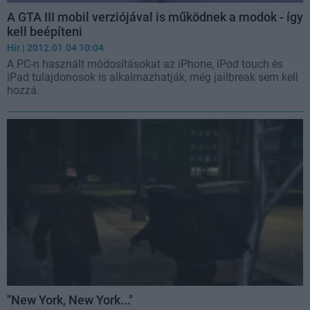
A GTA III mobil verziójával is működnek a modok - így
kell beépíteni
Hír
| 2012.01.04 10:04
A PC-n használt módosításokat az iPhone, iPod touch és
iPad tulajdonosok is alkalmazhatják, még jailbreak sem kell
hozzá.
"New York, New York..."