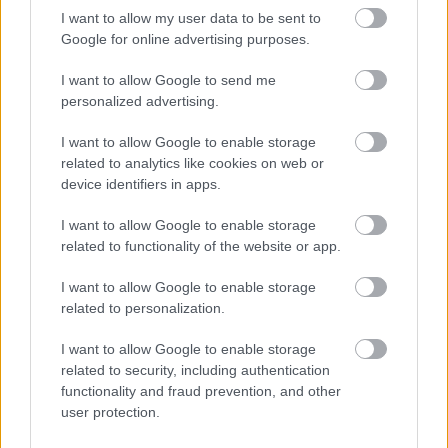
I want to allow my user data to be sent to
Google for online advertising purposes.
Kvíz: mennyire emlékszel a Grand Theft Auto: Vice
City-ből?
I want to allow Google to send me
personalized advertising.
Hír
| 2020.06.21 12:35
A San Andreas és a GTA III után a 3D-s trilógia talán
I want to allow Google to enable storage
legkedveltebb része következik: teszteld tudásod a GTA: Vice
related to analytics like cookies on web or
City-ből!
device identifiers in apps.
I want to allow Google to enable storage
related to functionality of the website or app.
I want to allow Google to enable storage
related to personalization.
I want to allow Google to enable storage
related to security, including authentication
functionality and fraud prevention, and other
user protection.