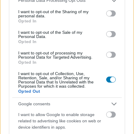
Personal Data Processing Opt Outs
services and may gather and store information including but
not limited to your visit or usage behaviour. You may click to
I want to opt-out of the Sharing of my
personal data.
grant or deny consent to Google and its third-party tags to
Opted In
use your data for below specified purposes in below Google
consent section.
I want to opt-out of the Sale of my
Hiába a Take-Two tiltakozása, ismét elérhetők a
Personal Data.
visszafejtett GTA-forráskódok
Opted In
Hír
| 2021.05.13 07:38
I want to opt-out of processing my
A GitHub engedett a törlést megfellebbező modder
Personal Data for Targeted Advertising.
kérésének.
Opted In
I want to opt-out of Collection, Use,
Retention, Sale, and/or Sharing of my
Personal Data that Is Unrelated with the
Purposes for which it was collected.
Opted Out
Google consents
I want to allow Google to enable storage
related to advertising like cookies on web or
device identifiers in apps.