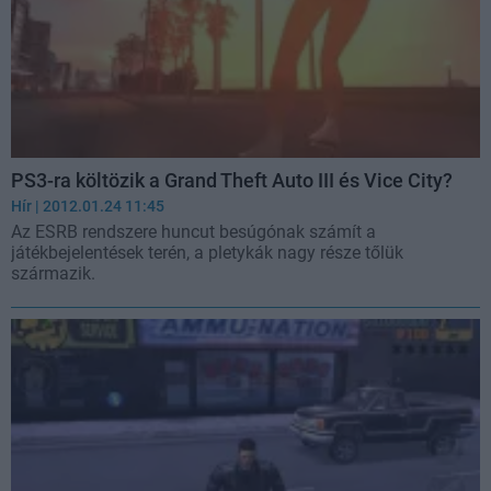
PS3-ra költözik a Grand Theft Auto III és Vice City?
Hír
| 2012.01.24 11:45
Az ESRB rendszere huncut besúgónak számít a
játékbejelentések terén, a pletykák nagy része tőlük
származik.