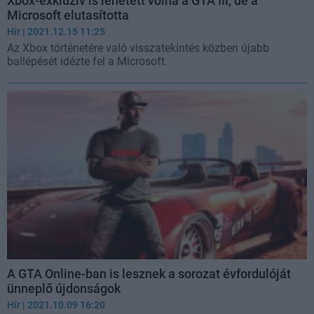
Xbox-exkluzív is lehetett volna a GTA III, de a
Microsoft elutasította
Hír
| 2021.12.15 11:25
Az Xbox történetére való visszatekintés közben újabb
ballépését idézte fel a Microsoft.
A GTA Online-ban is lesznek a sorozat évfordulóját
ünneplő újdonságok
Hír
| 2021.10.09 16:20