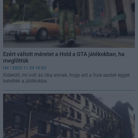
Ezért váltott méretet a Hold a GTA játékokban, ha
meglőttük
Hír
| 2023.11.29 10:03
Kiderült, mi volt az oka annak, hogy ezt a fura easter egget
betették a játékokba.