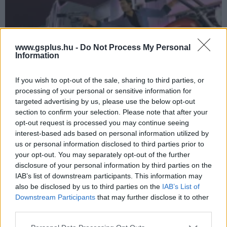
www.gsplus.hu -
Do Not Process My Personal
Information
If you wish to opt-out of the sale, sharing to third parties, or
Így fut a GTA: Vice City nem hivatalos Switch-portja
processing of your personal or sensitive information for
targeted advertising by us, please use the below opt-out
Hír
| 2021.07.19 14:05
section to confirm your selection. Please note that after your
Egy csapatnyi ügyes modder összehozta ugyanazt a trükköt,
mint annak idején a GTA III-mal - rejtély, hogy a Rockstar
opt-out request is processed you may continue seeing
miért nem lépi meg.
interest-based ads based on personal information utilized by
us or personal information disclosed to third parties prior to
your opt-out. You may separately opt-out of the further
disclosure of your personal information by third parties on the
IAB’s list of downstream participants. This information may
also be disclosed by us to third parties on the
IAB’s List of
Downstream Participants
that may further disclose it to other
third parties.
Please note that this website/app uses one or more Google