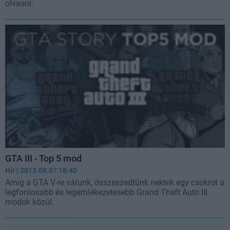
olvasni.
GTA III - Top 5 mod
Hír
| 2013.09.07 18:40
Amíg a GTA V-re várunk, összeszedtünk nektek egy csokrot a
legfontosabb és legemlékezetesebb Grand Theft Auto III
modok közül.