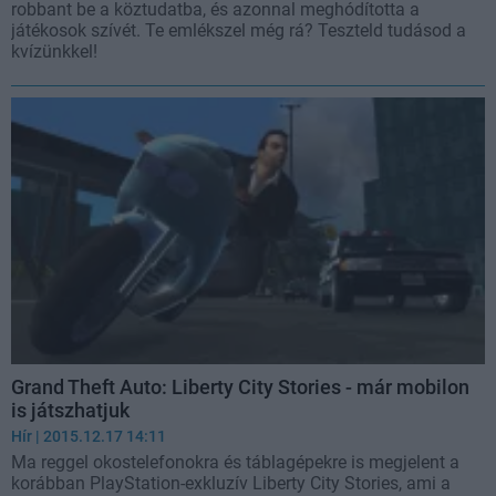
robbant be a köztudatba, és azonnal meghódította a
játékosok szívét. Te emlékszel még rá? Teszteld tudásod a
kvízünkkel!
Grand Theft Auto: Liberty City Stories - már mobilon
is játszhatjuk
Hír
| 2015.12.17 14:11
Ma reggel okostelefonokra és táblagépekre is megjelent a
korábban PlayStation-exkluzív Liberty City Stories, ami a