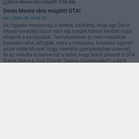
Devin Moore rács mögött! GTA!
Hír
| 2005.08.10 09:32
Aki figyelte mostanság a híreket, hallhatta, hogy egy Devin
Moore nevezetű fazon nem rég megölt három rendőrt majd
elhajtott a kocsijukkal. Természetesen ez nem maradhat
büntetés nélül, elfogták, ment a bíróságra. A kedves ügyvéd
azzal védte Mooret, hogy mentális gyengeségben szenved
és az váltotta ki benne ezt a tettet, hogy sokat játszott a GTA
III-mal illetve a Vice Cityvel. Sajnos (szerencsére?) a bírót
nem hatotta meg az érvelés, Mooret
elítélték
. Ez van.
Halál Liberty Cityből!
Hír
| 2005.06.26 17:16
Kicsit fura lehet a cím, de engedjétek meg, hogy
elmagyarázzam. Helyszín: Tokyo, Japán. Időpont: pár
nappal ezelőtt... Szereplők: 15 éves srác, anya, apa,
osztálytársak.
Történet
: hol volt, hol nem volt, volt egy 15
éves japán srác, akinek a neve nem fontos, úgysem tudnánk
leírni, fogta magát, és megölte a szüleit. Eddig is gáz, de