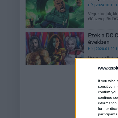
Hír
| 2024.10.10 1
Végre tudjuk, k
élőszereplős DC
Ezek a DC 
években
Hír
| 2020.01.20 1
Összeszedtük, 
elkövetkező éve
1984, jövőre a 
www.gspl
Black Adam film 
kezdenek körvo
If you wish 
sensitive in
confirm you
continue se
information 
further disc
participants