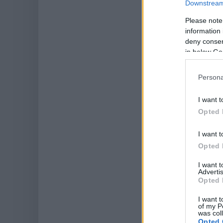
Downstream 
Please note
information 
deny consent
in below Go
Persona
I want t
Opted 
I want t
Opted 
I want 
Advertis
Opted 
I want t
of my P
was col
Opted 