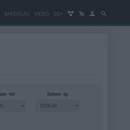
MÁSVILÁG
VIDEÓ
GS+
um -tól
Dátum -ig