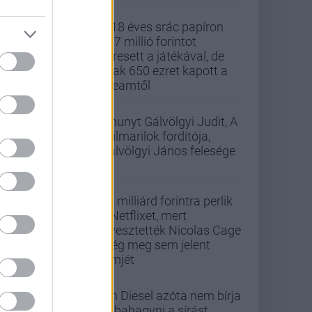
A 18 éves srác papíron
437 millió forintot
keresett a játékával, de
csak 650 ezret kapott a
Steamtől
Elhunyt Gálvölgyi Judit, A
szilmarilok fordítója,
Gálvölgyi János felesége
33 milliárd forintra perlik
a Netflixet, mert
elvesztették Nicolas Cage
még meg sem jelent
filmjét
Vin Diesel azóta nem bírja
abbahagyni a sírást,