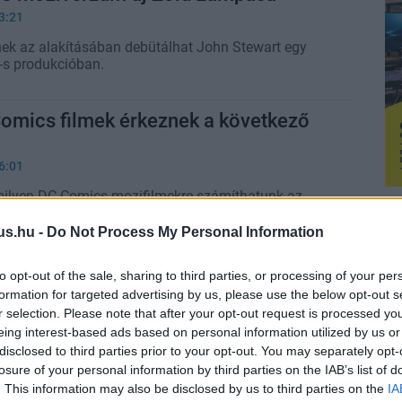
3:21
inek az alakításában debütálhat John Stewart egy
-s produkcióban.
Comics filmek érkeznek a következő
6:01
milyen DC Comics mozifilmekre számíthatunk az
kben. Idén jön a Birds of Prey, a Wonder Woman
The Batman, a második Suicide Squad, valamint a
us.hu -
Do Not Process My Personal Information
érkezik, de a későbbiekre vonatkozó tervek is
nalazódni.
to opt-out of the sale, sharing to third parties, or processing of your per
formation for targeted advertising by us, please use the below opt-out s
r selection. Please note that after your opt-out request is processed y
eing interest-based ads based on personal information utilized by us or
disclosed to third parties prior to your opt-out. You may separately opt-
losure of your personal information by third parties on the IAB’s list of
. This information may also be disclosed by us to third parties on the
IA