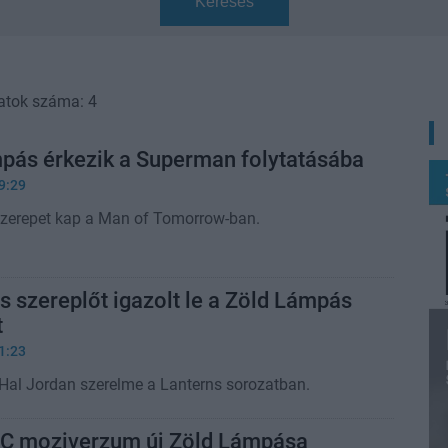
Keresés
atok száma: 4
mpás érkezik a Superman folytatásába
9:29
 szerepet kap a Man of Tomorrow-ban.
s szereplőt igazolt le a Zöld Lámpás
t
1:23
 Hal Jordan szerelme a Lanterns sorozatban.
C moziverzum új Zöld Lámpása