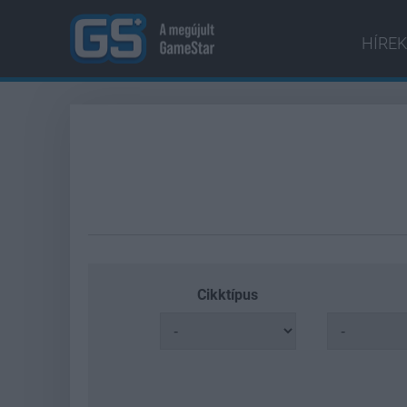
HÍREK
Cikktípus