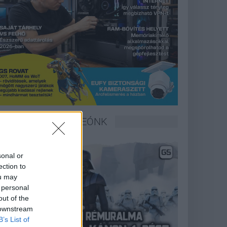
LEGFRISSEBB VIDEÓNK
sonal or
ection to
ou may
 personal
out of the
 downstream
B’s List of