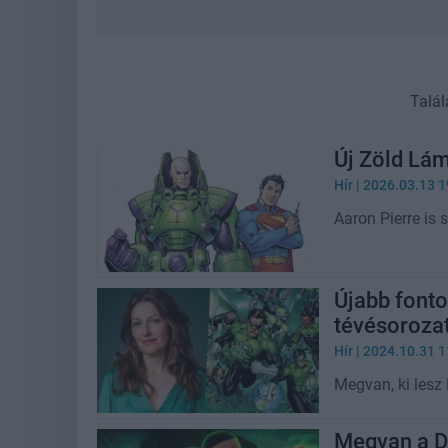
Talál
Új Zöld Lá
Hír
| 2026.03.13 1
Aaron Pierre is
Újabb fonto
tévésoroza
Hír
| 2024.10.31 1
Megvan, ki lesz
Megvan a D