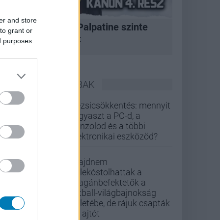
er and store
A korszak, amikor Palpatine szinte
to grant or
bármit megtehetett
ed purposes
LEGOLVASOTTABBAK
Rezsicsökkentés: mennyit
fogyaszt a PC-d, a
konzolod és a többi
elektronikai eszközöd?
Majdnem
belekóstolhattak a
magánbefektetők a
futball-világbajnokság
üzletébe, de rájuk csapták
az ajtót