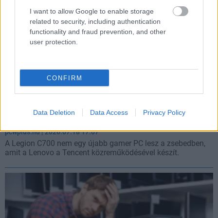
I want to allow Google to enable storage
related to security, including authentication
functionality and fraud prevention, and other
user protection.
CONFIRM
120 Hz-es kijelzővel és driftbiztos karokkal érkezik a
Data Deletion
Data Access
Privacy Policy
Lenovo új kézikonzolja
pcwplus.hu
| 2026.07.18 17:07
A Legion C700 nem egy újabb gamer PC lesz a zsebedben,
amit a Lenovo a Tencent közreműködésével készít.