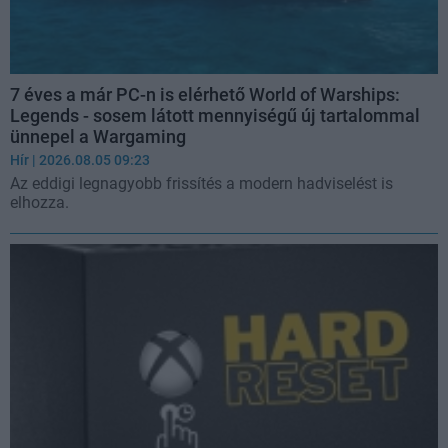
7 éves a már PC-n is elérhető World of Warships:
Legends - sosem látott mennyiségű új tartalommal
ünnepel a Wargaming
Hír
| 2026.08.05 09:23
Az eddigi legnagyobb frissítés a modern hadviselést is
elhozza.