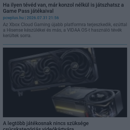
Ha ilyen tévéd van, már konzol nélkül is játszhatsz a
Game Pass játékaival
pcwplus.hu
| 2026.07.31 21:56
Az Xbox Cloud Gaming újabb platformra terjeszkedik, ezúttal
a Hisense készülékei és más, a VIDAA OS-t használó tévék
kerültek sorra.
A legtöbb játékosnak nincs szüksége
csúcskategóriás videókártyára