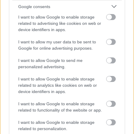
Google consents
I want to allow Google to enable storage
related to advertising like cookies on web or
device identifiers in apps.
I want to allow my user data to be sent to
Google for online advertising purposes.
I want to allow Google to send me
personalized advertising.
Készülj az őszi szezonra: így turbózd fel a gaming
szobádat a nyári szünetben
I want to allow Google to enable storage
related to analytics like cookies on web or
pcwplus.hu
| 2026.07.20 17:10
device identifiers in apps.
Az őszi gaming szezon komoly felkészülést kíván, a nyári
szünet pedig tökéletes alkalom arra, hogy ne csak a PC-det,
I want to allow Google to enable storage
hanem az egész játékos környezetedet látványosan
related to functionality of the website or app.
magasabb szintre emeld.
I want to allow Google to enable storage
related to personalization.