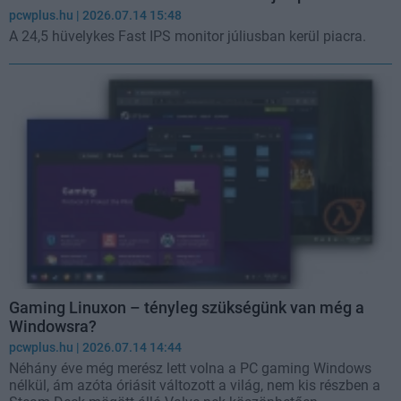
pcwplus.hu
| 2026.07.14 15:48
A 24,5 hüvelykes Fast IPS monitor júliusban kerül piacra.
Gaming Linuxon – tényleg szükségünk van még a
Windowsra?
pcwplus.hu
| 2026.07.14 14:44
Néhány éve még merész lett volna a PC gaming Windows
nélkül, ám azóta óriásit változott a világ, nem kis részben a