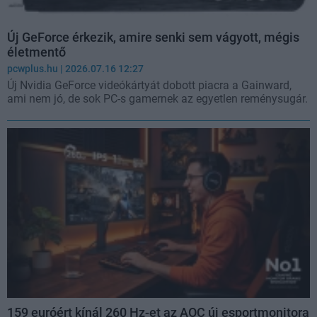
Új GeForce érkezik, amire senki sem vágyott, mégis
életmentő
pcwplus.hu
| 2026.07.16 12:27
Új Nvidia GeForce videókártyát dobott piacra a Gainward,
ami nem jó, de sok PC-s gamernek az egyetlen reménysugár.
159 euróért kínál 260 Hz-et az AOC új esportmonitora