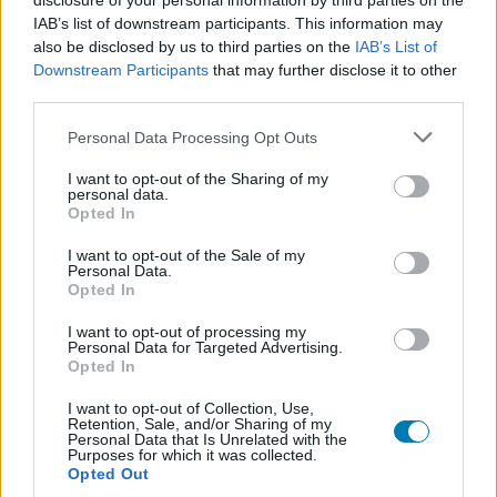
disclosure of your personal information by third parties on the
azzal legalább szegény Bezos bácsi jobban járna.
IAB’s list of downstream participants. This information may
also be disclosed by us to third parties on the
IAB’s List of
Downstream Participants
that may further disclose it to other
third parties.
Please note that this website/app uses one or more Google
Personal Data Processing Opt Outs
services and may gather and store information including but
not limited to your visit or usage behaviour. You may click to
I want to opt-out of the Sharing of my
personal data.
grant or deny consent to Google and its third-party tags to
Opted In
use your data for below specified purposes in below Google
consent section.
I want to opt-out of the Sale of my
Personal Data.
Opted In
I want to opt-out of processing my
Reklámokért cserébe ingyen engedné a
Personal Data for Targeted Advertising.
játékstreamelést az Xbox
Opted In
Hír
| 2026.07.23 22:05
I want to opt-out of Collection, Use,
Az Xbox Insiderek már ki is próbálhatják az új rendszert.
Retention, Sale, and/or Sharing of my
Personal Data that Is Unrelated with the
Purposes for which it was collected.
Opted Out