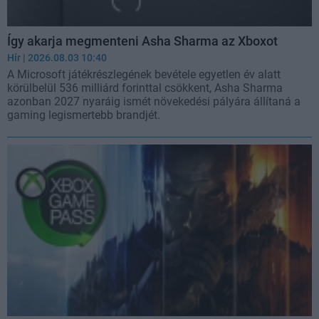
Így akarja megmenteni Asha Sharma az Xboxot
Hír
| 2026.08.03 10:40
A Microsoft játékrészlegének bevétele egyetlen év alatt
körülbelül 536 milliárd forinttal csökkent, Asha Sharma
azonban 2027 nyaráig ismét növekedési pályára állítaná a
gaming legismertebb brandjét.