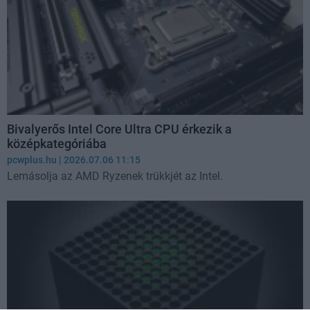
Bivalyerős Intel Core Ultra CPU érkezik a
középkategóriába
pcwplus.hu
| 2026.07.06 11:15
Lemásolja az AMD Ryzenek trükkjét az Intel.