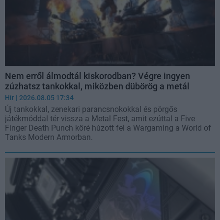
Nem erről álmodtál kiskorodban? Végre ingyen
zúzhatsz tankokkal, miközben dübörög a metál
Hír
| 2026.08.05 17:34
Új tankokkal, zenekari parancsnokokkal és pörgős
játékmóddal tér vissza a Metal Fest, amit ezúttal a Five
Finger Death Punch köré húzott fel a Wargaming a World of
Tanks Modern Armorban.