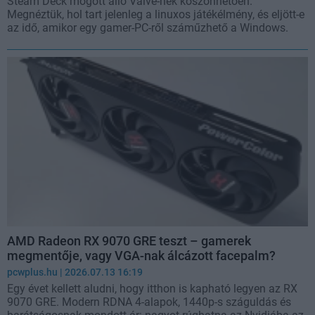
Steam Deck mögött álló Valve-nek köszönhetően.
Megnéztük, hol tart jelenleg a linuxos játékélmény, és eljött-e
az idő, amikor egy gamer-PC-ről száműzhető a Windows.
AMD Radeon RX 9070 GRE teszt – gamerek
megmentője, vagy VGA-nak álcázott facepalm?
pcwplus.hu
| 2026.07.13 16:19
Egy évet kellett aludni, hogy itthon is kapható legyen az RX
9070 GRE. Modern RDNA 4-alapok, 1440p-s száguldás és