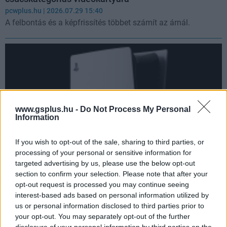
pcwplus.hu
| 2026.07.29 15:40
A felbontás és a képfrissítés többet számít az árnál.
www.gsplus.hu -
Do Not Process My Personal
Information
If you wish to opt-out of the sale, sharing to third parties, or
processing of your personal or sensitive information for
targeted advertising by us, please use the below opt-out
section to confirm your selection. Please note that after your
Neked talán rossz, hogy egyre drágábbak a PC-k és a
opt-out request is processed you may continue seeing
konzolok, de az Amazon épp erre várt
interest-based ads based on personal information utilized by
Hír
| 2026.07.28 13:54
us or personal information disclosed to third parties prior to
A PC-k drágák, a konzolokkal mindenféle költség jár, a Sony
your opt-out. You may separately opt-out of the further
meg úgyis elveszi a lemezeidet. Költözz is inkább a felhőbe,