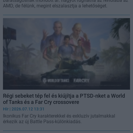
barátságosnak mondott ár: nagyot rúghatna az Nvidiába az
AMD, de félünk, megint elszalasztja a lehetőséget.
Régi sebeket tép fel és kiújítja a PTSD-nket a World
of Tanks és a Far Cry crossovere
Hír
| 2026.07.12 13:31
Ikonikus Far Cry karakterekkel és exkluzív jutalmakkal
érkezik az új Battle Pass-különkiadás.