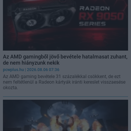
Az AMD gamingből jövő bevétele hatalmasat zuhant,
de nem hiányzunk nekik
pcwplus.hu
| 2026.08.06 07:36
Az AMD gaming bevétele 31 százalékkal csökkent, de ezt
nem feltétlenül a Radeon kártyák iránti kereslet visszaesése
okozta.