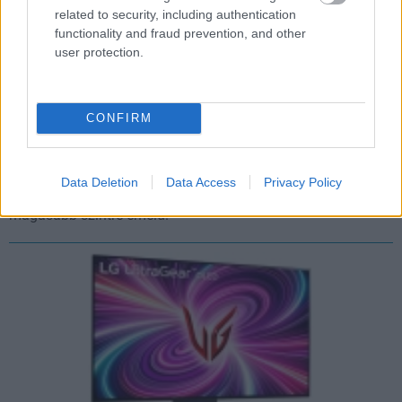
related to security, including authentication
functionality and fraud prevention, and other
user protection.
Készülj az őszi szezonra: így turbózd fel a gaming
szobádat a nyári szünetben
CONFIRM
pcwplus.hu
| 2026.07.20 17:10
Az őszi gaming szezon komoly felkészülést kíván, a nyári
szünet pedig tökéletes alkalom arra, hogy ne csak a PC-det,
Data Deletion
Data Access
Privacy Policy
hanem az egész játékos környezetedet látványosan
magasabb szintre emeld.