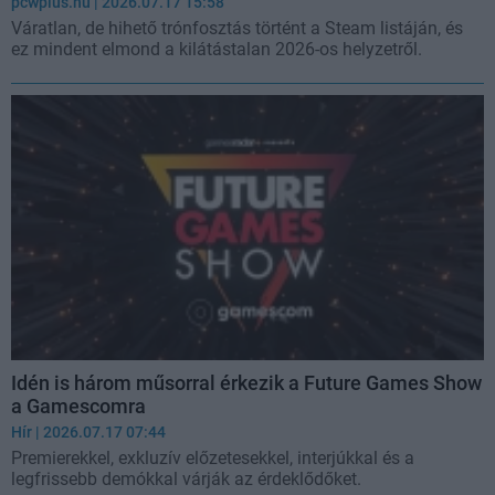
pcwplus.hu
| 2026.07.17 15:58
Váratlan, de hihető trónfosztás történt a Steam listáján, és
ez mindent elmond a kilátástalan 2026-os helyzetről.
Idén is három műsorral érkezik a Future Games Show
a Gamescomra
Hír
| 2026.07.17 07:44
Premierekkel, exkluzív előzetesekkel, interjúkkal és a
legfrissebb demókkal várják az érdeklődőket.