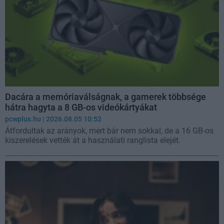
Dacára a memóriaválságnak, a gamerek többsége
hátra hagyta a 8 GB-os videókártyákat
pcwplus.hu
| 2026.08.05 10:52
Átfordultak az arányok, mert bár nem sokkal, de a 16 GB-os
kiszerelések vették át a használati ranglista elejét.