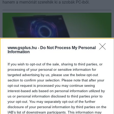
hanem a memóriát szerelték ki a szobák PC-iből.
www.gsplus.hu -
Do Not Process My Personal
Information
If you wish to opt-out of the sale, sharing to third parties, or
processing of your personal or sensitive information for
targeted advertising by us, please use the below opt-out
12 GB-os RTX 5070-nel frissült a 17 hüvelykes
section to confirm your selection. Please note that after your
Lenovo LOQ
opt-out request is processed you may continue seeing
pcwplus.hu
| 2026.07.24 08:20
interest-based ads based on personal information utilized by
us or personal information disclosed to third parties prior to
Több videómemóriát kapott a Lenovo játékos laptopja.
your opt-out. You may separately opt-out of the further
disclosure of your personal information by third parties on the
IAB’s list of downstream participants. This information may