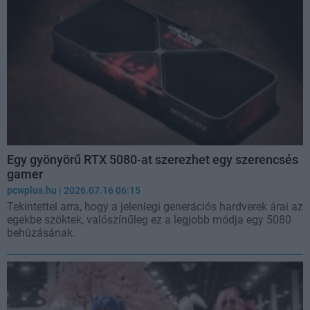
Egy gyönyörű RTX 5080-at szerezhet egy szerencsés
gamer
pcwplus.hu
| 2026.07.16 06:15
Tekintettel arra, hogy a jelenlegi generációs hardverek árai az
egekbe szöktek, valószínűleg ez a legjobb módja egy 5080
behúzásának.