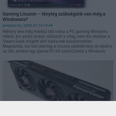
Gaming Linuxon – tényleg szükségünk van még a
Windowsra?
pcwplus.hu
| 2026.07.14 14:44
Néhány éve még merész lett volna a PC gaming Windows
nélkül, ám azóta óriásit változott a világ, nem kis részben a
Steam Deck mögött álló Valve-nek köszönhetően.
Megnéztük, hol tart jelenleg a linuxos játékélmény, és eljött-e
az idő, amikor egy gamer-PC-ről száműzhető a Windows.