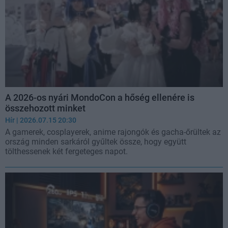
A 2026-os nyári MondoCon a hőség ellenére is
összehozott minket
Hír
| 2026.07.15 20:30
A gamerek, cosplayerek, anime rajongók és gacha-őrültek az
ország minden sarkáról gyűltek össze, hogy együtt
tölthessenek két fergeteges napot.