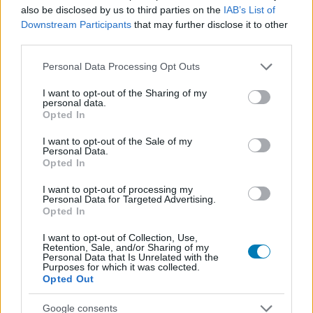
also be disclosed by us to third parties on the
IAB’s List of
Downstream Participants
that may further disclose it to other
third parties.
Please note that this website/app uses one or more Google
Personal Data Processing Opt Outs
services and may gather and store information including but
not limited to your visit or usage behaviour. You may click to
I want to opt-out of the Sharing of my
personal data.
grant or deny consent to Google and its third-party tags to
Opted In
use your data for below specified purposes in below Google
consent section.
I want to opt-out of the Sale of my
Personal Data.
350 ezer forintért vett milliós gamerkonfigot a sült
Opted In
csirkéért boltba érkező szerencsés srác
I want to opt-out of processing my
pcwplus.hu
| 2026.07.23 13:30
Personal Data for Targeted Advertising.
Néha egy ártatlannak tűnő, unalmas bevásárlás során
Opted In
bukkanhatsz rá életed legjobb vételére.
I want to opt-out of Collection, Use,
Retention, Sale, and/or Sharing of my
Personal Data that Is Unrelated with the
Purposes for which it was collected.
Opted Out
Google consents