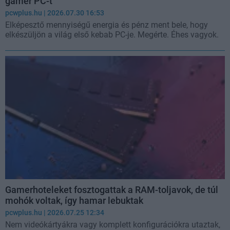
gamer PC-t
pcwplus.hu
| 2026.07.30 16:53
Elképesztő mennyiségű energia és pénz ment bele, hogy
elkészüljön a világ első kebab PC-je. Megérte. Éhes vagyok.
Gamerhoteleket fosztogattak a RAM-toljavok, de túl
mohók voltak, így hamar lebuktak
pcwplus.hu
| 2026.07.25 12:34
Nem videókártyákra vagy komplett konfigurációkra utaztak,