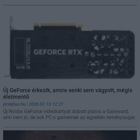
Új GeForce érkezik, amire senki sem vágyott, mégis
életmentő
pcwplus.hu
| 2026.07.16 12:27
Új Nvidia GeForce videókártyát dobott piacra a Gainward,
ami nem jó, de sok PC-s gamernek az egyetlen reménysugár.