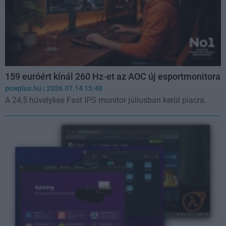
159 euróért kínál 260 Hz-et az AOC új esportmonitora
pcwplus.hu
| 2026.07.14 15:48
A 24,5 hüvelykes Fast IPS monitor júliusban kerül piacra.