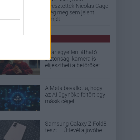
elvesztették Nicolas Cage
még meg sem jelent
filmjét
PCW HÍREK
Akár egyetlen látható
biztonsági kamera is
elijesztheti a betörőket
A Meta bevallotta, hogy
az AI ügynöke feltört egy
másik céget
Samsung Galaxy Z Fold8
teszt – Útlevél a jövőbe