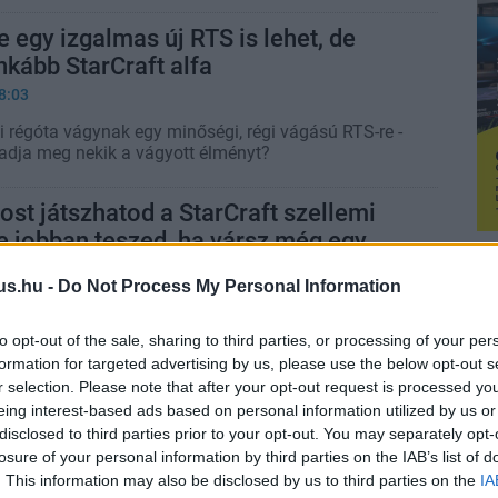
 egy izgalmas új RTS is lehet, de
kább StarCraft alfa
8:03
i régóta vágynak egy minőségi, régi vágású RTS-re -
adja meg nekik a vágyott élményt?
st játszhatod a StarCraft szellemi
e jobban teszed, ha vársz még egy
us.hu -
Do Not Process My Personal Information
1:58
k hátra a Stormgate rajtjáig az ex-blizzardos
to opt-out of the sale, sharing to third parties, or processing of your per
őséget adnak a régóta várt RTS kipróbálására.
formation for targeted advertising by us, please use the below opt-out s
r selection. Please note that after your opt-out request is processed y
l már egy StarCraft-szerű RTS
eing interest-based ads based on personal information utilized by us or
disclosed to third parties prior to your opt-out. You may separately opt-
hírünk van
losure of your personal information by third parties on the IAB’s list of
6:46
. This information may also be disclosed by us to third parties on the
IA