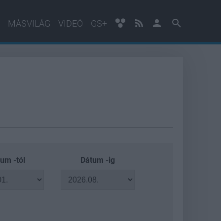
MÁSVILÁG
VIDEÓ
GS+
um -tól
Dátum -ig