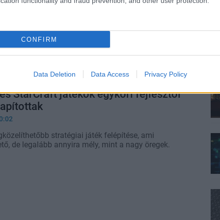
cation functionality and fraud prevention, and other user protection.
II és a StarCraft II fejlesztői új RTS-en
4:02
CONFIRM
ri munkatársai a stúdió díjnyertes RTS-einek
ét, a műfaj következő evolúciós lépcsőfokát akarják
Data Deletion
Data Access
Privacy Policy
és StarCraft játékok egykori fejlesztői
lapítottak
0:02
közelíthetőbb stratégiai játék felépítése, ami
tő, de legalább annyira mély, mint a nagy öregek.