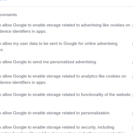
a Blizzard egykori munkatársai dolgoznak, ez pedig
consents
t a játékosoknak.
o allow Google to enable storage related to advertising like cookies on
tt a Stormgate, az egykori
evice identifiers in apps.
RTS csapat új, ingyenes stratégiai
o allow my user data to be sent to Google for online advertising
s.
8:21
to allow Google to send me personalized advertising.
ánjai besokalltak, felálltak az asztaltól, és elkezdték
k RTS játékát, ami ráadásul ingyenesen játszható
o allow Google to enable storage related to analytics like cookies on
evice identifiers in apps.
l készülhet a volt Warcraft- és
o allow Google to enable storage related to functionality of the website
ejlesztők RTS-e
2:32
o allow Google to enable storage related to personalization.
tudios projektjébe a League of Legends és a PUBG
etett.
o allow Google to enable storage related to security, including