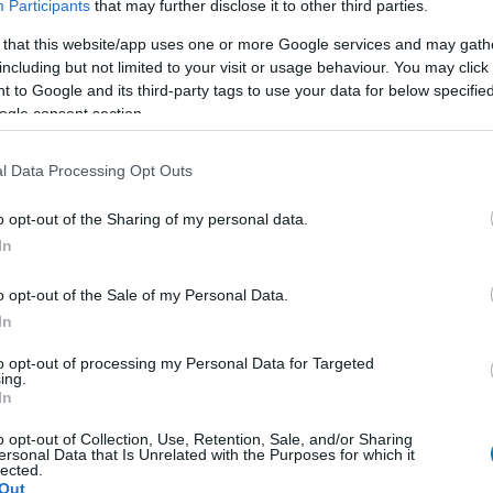
Participants
that may further disclose it to other third parties.
ere bebizonyította: az emberek még vevők lennének
m vagy egyedül.
 that this website/app uses one or more Google services and may gath
including but not limited to your visit or usage behaviour. You may click 
siker a StarCraft-szerű Stormgate
 to Google and its third-party tags to use your data for below specifi
finanszírozási kampánya
ogle consent section.
4:05
l Data Processing Opt Outs
 eredeti célt 15 perc alatt sikerült teljesítenie, és ezt
an túlszárnyalta.
o opt-out of the Sharing of my personal data.
In
gykori fejlesztői izgalmas trailerrel
k be a Stormgate érkezését
o opt-out of the Sale of my Personal Data.
9:03
In
tett StarCraft-stílusú RTS debütálása elérhető
to opt-out of processing my Personal Data for Targeted
t, de még egy picit türelemmel kell lennünk.
ing.
In
latt összejött a pénz a StarCraft
o opt-out of Collection, Use, Retention, Sale, and/or Sharing
ersonal Data that Is Unrelated with the Purposes for which it
ökösére Kickstarteren
lected.
Out
8:03