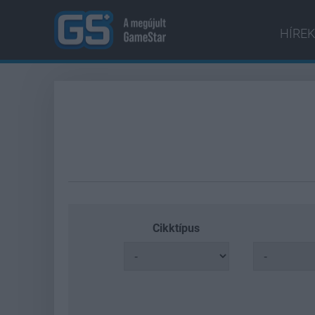
HÍREK
Cikktípus