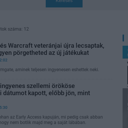
Keresés
atok száma: 12
 és Warcraft veteránjai újra lecsaptak,
gyen pörgetheted az új játékukat
2:02
rmgate, aminek teljesen ingyenesen eshettek neki.
 ingyenes szellemi örököse
 dátumot kapott, előbb jön, mint
5:30
ohan az Early Access kapuján, mi pedig csak abban
ogy nem botlik majd meg a saját lábában.