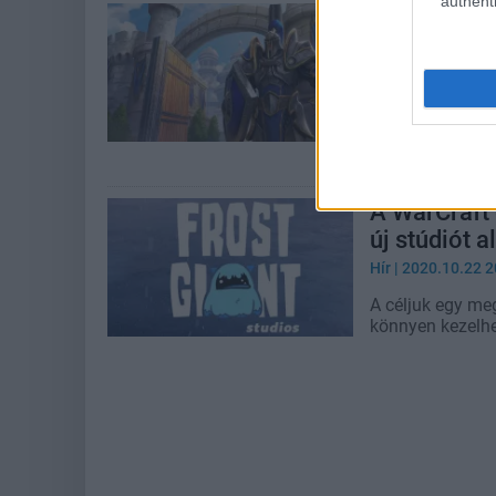
authenti
A Warcraft I
dolgoznak
Hír
| 2021.04.05 1
A Blizzard egyko
szellemi örökös
létrehozni.
A WarCraft 
új stúdiót a
Hír
| 2020.10.22 2
A céljuk egy meg
könnyen kezelhe