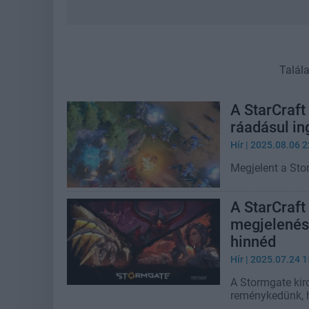
Talál
A StarCraft
ráadásul in
Hír
| 2025.08.06 2
Megjelent a Sto
A StarCraft
megjelenési
hinnéd
Hír
| 2025.07.24 1
A Stormgate kir
reménykedünk, h