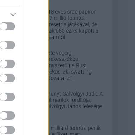
A 18 éves srác papíron
437 millió forintot
keresett a játékával, de
csak 650 ezret kapott a
Steamtől
Élete végéig
kerekesszékbe
kényszerült a Rust
játékos, aki swatting
áldozata lett
Elhunyt Gálvölgyi Judit, A
szilmarilok fordítója,
Gálvölgyi János felesége
33 milliárd forintra perlik
a Netflixet, mert