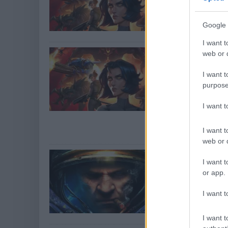
A Stormgate-en 
Google 
elég hívószó vol
I want t
Bemutatkozo
web or d
Blizzardos 
I want t
játéka
purpose
Hír
| 2022.06.10 0
I want 
A StarCraft veter
felépíteni álmai
lesz.
I want t
web or d
Több pénzbő
I want t
StarCraft-f
or app.
Hír
| 2022.01.26 1
I want t
A Frost Giant S
kiadója is befekt
I want t