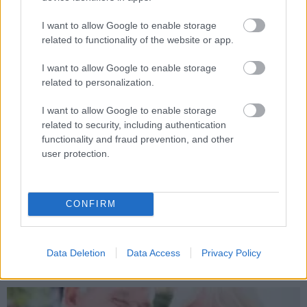
I want to allow Google to enable storage
related to functionality of the website or app.
I want to allow Google to enable storage
related to personalization.
I want to allow Google to enable storage
related to security, including authentication
functionality and fraud prevention, and other
user protection.
Bruce Willis demenciában szenved, családja
erősítette meg hivatalosan a rossz hírt
CONFIRM
Hír
| 2023.02.17 07:42
A közösségi médiában jelentette be Bruce Willis családja a
szomorú hírt, akik végre egyértelmű diagnózist kaptak, és a
Data Deletion
Data Access
Privacy Policy
helyzet elég lesújtó.