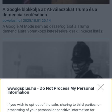
A Google blokkolja az AI-válaszokat Trump és a
demencia kérdésében
pcwplus.hu
| 2025.10.01 20:14
A Google AI Mode nem ad összefoglalót a Trump
demenciájára vonatkozó keresésekre, csak linkeket listáz.
www.gsplus.hu -
Do Not Process My Personal
Information
If you wish to opt-out of the sale, sharing to third parties, or
Brit tudósok: demenciát okozhat a szmog
processing of your personal or sensitive information for