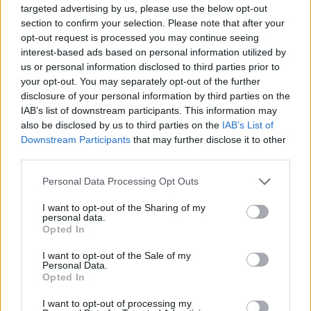
pcwplus.hu
| 2025.07.26 08:31
targeted advertising by us, please use the below opt-out
Egyre biztosabb, hogy a légszennyezés nemcsak a tüdőre,
section to confirm your selection. Please note that after your
hanem az agyra is veszélyes.
opt-out request is processed you may continue seeing
interest-based ads based on personal information utilized by
us or personal information disclosed to third parties prior to
your opt-out. You may separately opt-out of the further
disclosure of your personal information by third parties on the
IAB’s list of downstream participants. This information may
also be disclosed by us to third parties on the
IAB’s List of
Downstream Participants
that may further disclose it to other
third parties.
Please note that this website/app uses one or more Google
Personal Data Processing Opt Outs
services and may gather and store information including but
not limited to your visit or usage behaviour. You may click to
I want to opt-out of the Sharing of my
personal data.
grant or deny consent to Google and its third-party tags to
Opted In
use your data for below specified purposes in below Google
Nagyon elszomorító híreket osztott meg Bruce Willis
consent section.
felesége a színész állapotáról, de fontos céllal tette
I want to opt-out of the Sale of my
Personal Data.
ezt
Opted In
Hír
| 2023.09.26 09:10
A Today című műsorban adott interjút Emma Heming Willis,
I want to opt-out of processing my