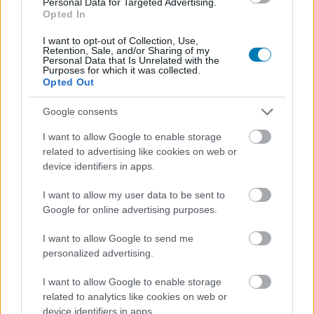
Personal Data for Targeted Advertising.
először szólalt meg azóta, hogy Bruce Willist
Opted In
frontotemporális demenciával diagnosztizálták.
I want to opt-out of Collection, Use,
Retention, Sale, and/or Sharing of my
Personal Data that Is Unrelated with the
Purposes for which it was collected.
Opted Out
Google consents
I want to allow Google to enable storage
related to advertising like cookies on web or
device identifiers in apps.
I want to allow my user data to be sent to
Google for online advertising purposes.
Bruce Willis felesége azt kéri a paparazzóktól, hogy
I want to allow Google to send me
szálljanak le a demenciában szenvedő színészről
personalized advertising.
Hír
| 2023.03.06 10:05
Willis egy lépést sem tehet meg anélkül, hogy ne fotózná,
I want to allow Google to enable storage
videózná, kérdezgetné valaki.
related to analytics like cookies on web or
device identifiers in apps.