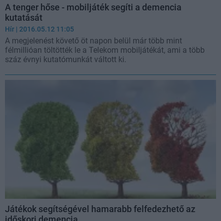
A tenger hőse - mobiljáték segíti a demencia
kutatását
Hír
| 2016.05.12 11:05
A megjelenést követő öt napon belül már több mint
félmillióan töltötték le a Telekom mobiljátékát, ami a több
száz évnyi kutatómunkát váltott ki.
Játékok segítségével hamarabb felfedezhető az
időskori demencia