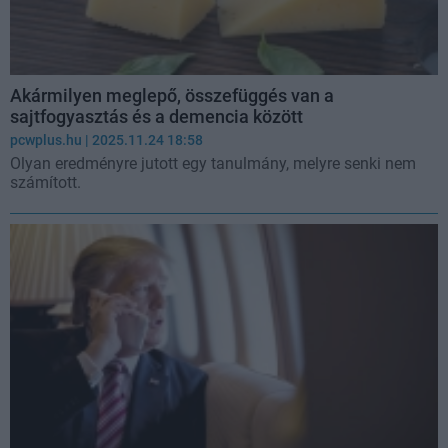
Akármilyen meglepő, összefüggés van a
sajtfogyasztás és a demencia között
pcwplus.hu
| 2025.11.24 18:58
Olyan eredményre jutott egy tanulmány, melyre senki nem
számított.