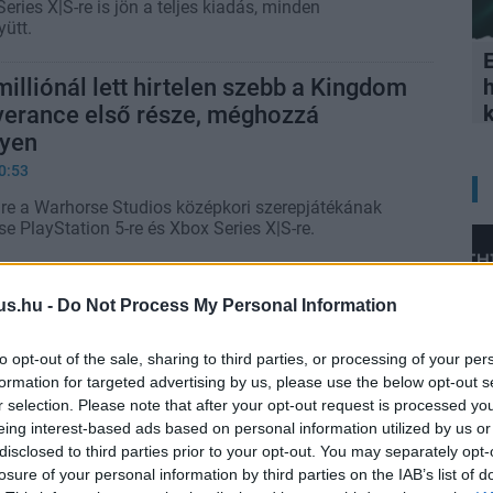
eries X|S-re is jön a teljes kiadás, minden
yütt.
E
illiónál lett hirtelen szebb a Kingdom
verance első része, méghozzá
gyen
0:53
re a Warhorse Studios középkori szerepjátékának
ése PlayStation 5-re és Xbox Series X|S-re.
Come: Deliverance 2 játékosai egy év
us.hu -
Do Not Process My Personal Information
NPC-t mészároltak le, mint amekkora a
ége volt a 15. században
to opt-out of the sale, sharing to third parties, or processing of your per
4:52
formation for targeted advertising by us, please use the below opt-out s
r selection. Please note that after your opt-out request is processed y
osságok jelentős részét tajtrészegen követték el.
eing interest-based ads based on personal information utilized by us or
disclosed to third parties prior to your opt-out. You may separately opt-
gy a GTA: San Andreasból ismerős
losure of your personal information by third parties on the IAB’s list of