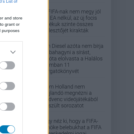
B’s List of
A FIFA-nak nem megy jól
az EA nélkül, az új focis
er and store
játékuk szinte összes
to grant or
fejlesztőjét kirakták
ed purposes
Vin Diesel azóta nem bírja
abbahagyni a sírást,
mióta elolvasta a Halálos
iramban 11
forgatókönyvét
Tom Holland nem
hajlandó megnézni a
kedvenc videójátékából
készült sorozatot
Úgy néz ki, hogy a FIFA-
elnöke belebukhat a FIFA
kereskedelmi jogai