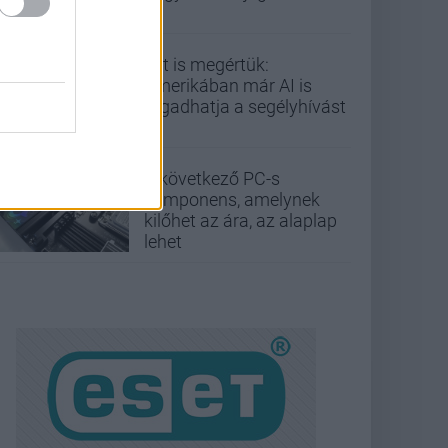
Ezt is megértük:
Amerikában már AI is
fogadhatja a segélyhívást
A következő PC-s
komponens, amelynek
kilőhet az ára, az alaplap
lehet