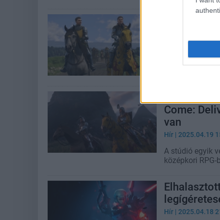
authenti
Megvan, ho
Deliverance
Hír
| 2025.04.25 1
A Brushes with D
Warhorse Studio
Feltűnt, ho
Come: Deli
van
Hír
| 2025.04.19 1
A stúdió egyik v
középkori RPG-b
Elhalasztot
legígéretes
Hír
| 2025.04.18 2