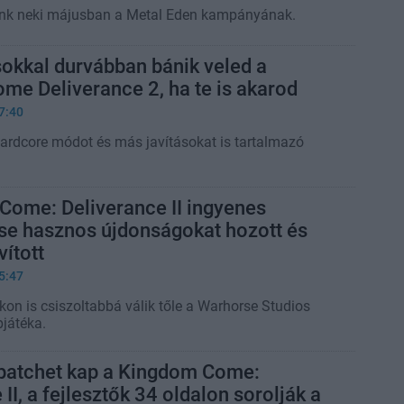
k neki májusban a Metal Eden kampányának.
okkal durvábban bánik veled a
e Deliverance 2, ha te is akarod
7:40
ardcore módot és más javításokat is tartalmazó
Come: Deliverance II ingyenes
ése hasznos újdonságokat hozott és
vított
5:47
kon is csiszoltabbá válik tőle a Warhorse Studios
pjátéka.
 patchet kap a Kingdom Come:
II, a fejlesztők 34 oldalon sorolják a