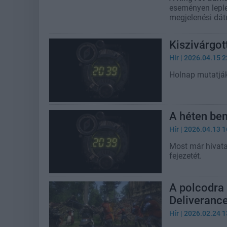
eseményen lepl
megjelenési dát
Kiszivárgot
Hír
| 2026.04.15 2
Holnap mutatják
A héten be
Hír
| 2026.04.13 1
Most már hivata
fejezetét.
A polcodra
Deliverance 
Hír
| 2026.02.24 1