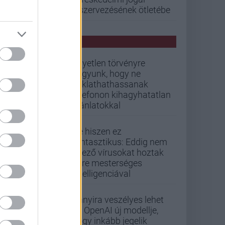
kiszervezésének ötletébe
PCW HÍREK
Egyetlen törvényre
vagyunk, hogy ne
zaklathathassanak
telefonon kihagyhatatlan
ajánlatokkal
De hiszen ez
fantasztikus: Eddig nem
létező vírusokat hoztak
létre mesterséges
intelligenciával
Annyira veszélyes lehet
az OpenAI új modellje,
hogy inkább jegelik