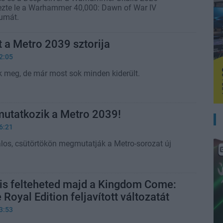
ezte le a Warhammer 40,000: Dawn of War IV
umát.
t a Metro 2039 sztorija
2:05
 meg, de már most sok minden kiderült.
mutatkozik a Metro 2039!
6:21
los, csütörtökön megmutatják a Metro-sorozat új
 is felteheted majd a Kingdom Come:
Royal Edition feljavított változatát
3:53