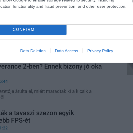
cation functionality and fraud prevention, and other user protection.
gy mikor jön a Kingdom Come:
 2 első kiegészítője
7:52
CONFIRM
eath mellé jókora ingyenes frissítést is kapunk a
stól.
Data Deletion
Data Access
Privacy Policy
gy nincsenek gyerekek a Kingdom
verance 2-ben? Ennek bizony jó oka
5:44
ezetője árulta el, miért maradtak ki a kicsik a
ől.
ták a tavaszi szezon egyik
ebb FPS-ét
1:22