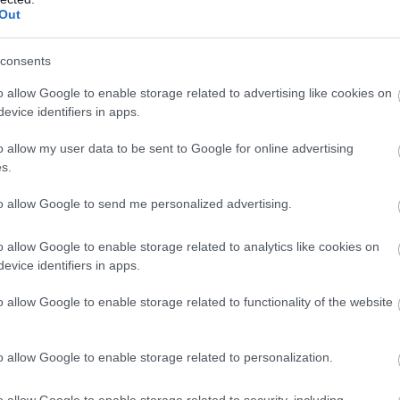
Out
7:54
consents
ondozásában érkezik, és rövidesen meg is jelenik az
nd, amiből most bő negyedórányi gameplayt
o allow Google to enable storage related to advertising like cookies on
evice identifiers in apps.
o allow my user data to be sent to Google for online advertising
Come: Deliverance 2 második DLC-je
s.
i a rajongók kívánságát
6:39
to allow Google to send me personalized advertising.
 utal, hogy Skalitzi Henrynek végre saját otthona
o allow Google to enable storage related to analytics like cookies on
evice identifiers in apps.
 hogy minden idők legrosszabb
o allow Google to enable storage related to functionality of the website
lt egy spinoffja is?
1:39
o allow Google to enable storage related to personalization.
 kis videó a 2013-as botrányjáték spinoffjából, ami
ó sikerekkel kecsegtethette volna a Deep Silvert.
o allow Google to enable storage related to security, including