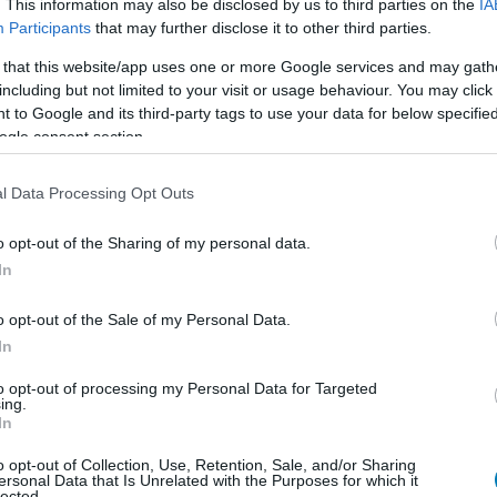
 a Kingdom Come: Deliverance 2-ből
. This information may also be disclosed by us to third parties on the
IA
Participants
that may further disclose it to other third parties.
5:41
meghízhatott volna a zabálástól, mint CJ, de a
 that this website/app uses one or more Google services and may gath
 elengedték az ötletet.
including but not limited to your visit or usage behaviour. You may click 
 to Google and its third-party tags to use your data for below specifi
ogle consent section.
r 40,000: Dawn of War 4
tese mindenkit visszaránt a csatatérre
l Data Processing Opt Outs
1:39
em marad ki ebből, ahogy mindenki kedvenc 10 000
o opt-out of the Sharing of my personal data.
a sem.
In
mot indított be a Kingdom Come:
o opt-out of the Sale of my Personal Data.
 II
In
9:28
to opt-out of processing my Personal Data for Targeted
ing.
uristák a cseh szerepjáték valóságban is létező
In
o opt-out of Collection, Use, Retention, Sale, and/or Sharing
ersonal Data that Is Unrelated with the Purposes for which it
epetése lehet ez a látványos fantasy
lected.