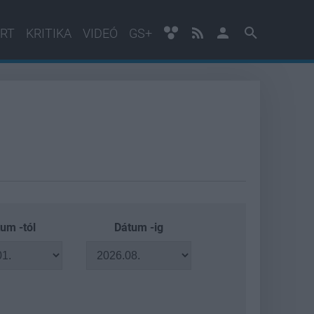
RT
KRITIKA
VIDEÓ
GS+
um -tól
Dátum -ig