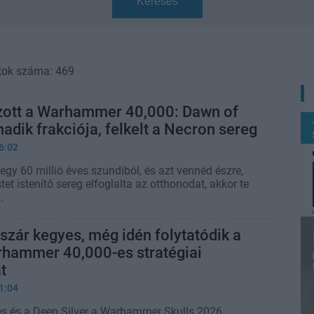
Keresés
tok száma: 469
ott a Warhammer 40,000: Dawn of
adik frakciója, felkelt a Necron sereg
6:02
egy 60 millió éves szundiból, és azt vennéd észre,
tet istenítő sereg elfoglalta az otthonodat, akkor te
.
szár kegyes, még idén folytatódik a
rhammer 40,000-es stratégiai
t
1:04
s és a Deep Silver a Warhammer Skulls 2026