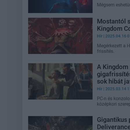
Mégsem eshetün
Mostantól s
Kingdom Com
Hír
| 2025.04.16 0
Megérkezett a H
frissítés.
A Kingdom 
gigafrissít
sok hibát ja
Hír
| 2025.03.14 1
PC-n és konzolo
középkori szere
Gigantikus
Deliverance 