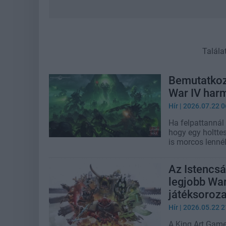
Talála
Bemutatkoz
War IV harm
Hír
| 2026.07.22 0
Ha felpattannál 
hogy egy holttes
is morcos lennél
Az Istencsá
legjobb Wa
játéksoroza
Hír
| 2026.05.22 2
A King Art Game