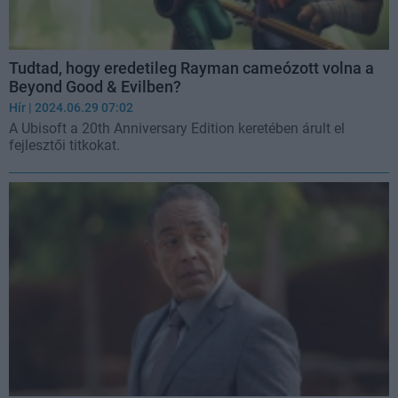
Tudtad, hogy eredetileg Rayman cameózott volna a
Beyond Good & Evilben?
Hír
| 2024.06.29 07:02
A Ubisoft a 20th Anniversary Edition keretében árult el
fejlesztői titkokat.