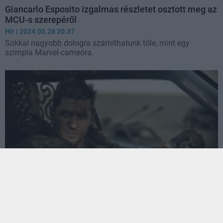
Giancarlo Esposito izgalmas részletet osztott meg az
MCU-s szerepéről
Hír
| 2024.05.28 20:37
Sokkal nagyobb dologra számíthatunk tőle, mint egy
szimpla Marvel-cameóra.
Mad Max is feltűnik majd a Furiosában, de ennek
nem mindenki fog örülni
Hír
| 2024.05.10 17:50