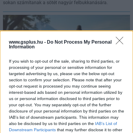
sokan számítanak a sötét nagyúr felbukkanására.
www.gsplus.hu -
Do Not Process My Personal
Information
If you wish to opt-out of the sale, sharing to third parties, or
processing of your personal or sensitive information for
targeted advertising by us, please use the below opt-out
section to confirm your selection. Please note that after your
opt-out request is processed you may continue seeing
A Days Gone rendezője kiakadt az Astro Bot miatt
interest-based ads based on personal information utilized by
us or personal information disclosed to third parties prior to
Hír
| 2024.09.10 07:33
your opt-out. You may separately opt-out of the further
John Garvin nem örült neki, hogy folytatás helyett egy
disclosure of your personal information by third parties on the
cameóra futotta csak a Sonytól.
IAB’s list of downstream participants. This information may
also be disclosed by us to third parties on the
IAB’s List of
Downstream Participants
that may further disclose it to other