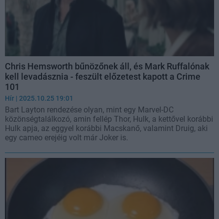
Chris Hemsworth bűnözőnek áll, és Mark Ruffalónak
kell levadásznia - feszült előzetest kapott a Crime
101
Hír
| 2025.10.25 19:01
Bart Layton rendezése olyan, mint egy Marvel-DC
közönségtalálkozó, amin fellép Thor, Hulk, a kettővel korábbi
Hulk apja, az eggyel korábbi Macskanő, valamint Druig, aki
egy cameo erejéig volt már Joker is.