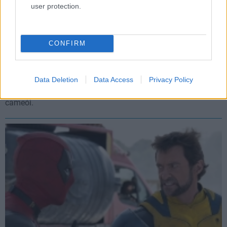
user protection.
CONFIRM
Ezek voltak a legdurvább cameók a Deadpool &
Rozsomákban
Data Deletion
Data Access
Privacy Policy
Hír
| 2024.07.27 17:24
Egy egész képregényfilmes korszak előtt tisztelegtek a film
cameói.