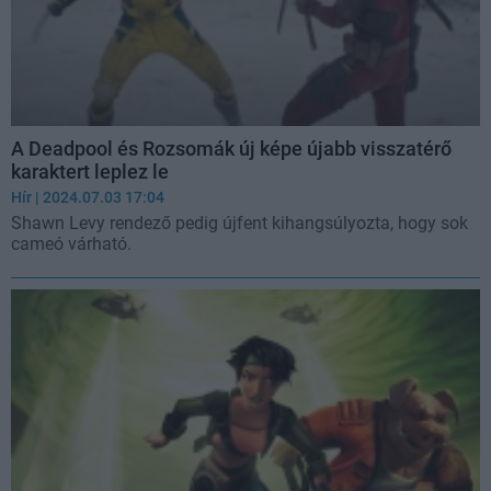
A Deadpool és Rozsomák új képe újabb visszatérő
karaktert leplez le
Hír
| 2024.07.03 17:04
Shawn Levy rendező pedig újfent kihangsúlyozta, hogy sok
cameó várható.