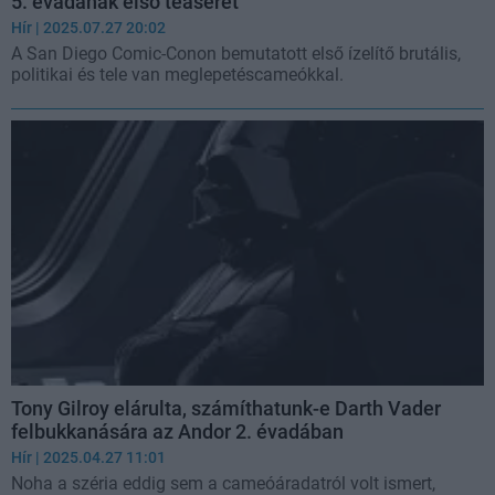
5. évadának első teaserét
Hír
| 2025.07.27 20:02
A San Diego Comic-Conon bemutatott első ízelítő brutális,
politikai és tele van meglepetéscameókkal.
Tony Gilroy elárulta, számíthatunk-e Darth Vader
felbukkanására az Andor 2. évadában
Hír
| 2025.04.27 11:01
Noha a széria eddig sem a cameóáradatról volt ismert,