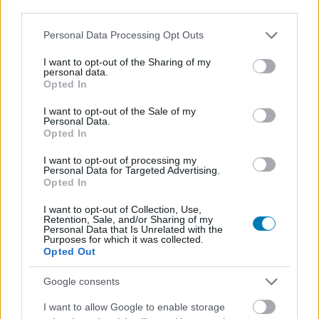
third parties.
Please note that this website/app uses one or more Google
Personal Data Processing Opt Outs
services and may gather and store information including but
not limited to your visit or usage behaviour. You may click to
I want to opt-out of the Sharing of my
personal data.
grant or deny consent to Google and its third-party tags to
Opted In
use your data for below specified purposes in below Google
consent section.
I want to opt-out of the Sale of my
Personal Data.
Opted In
I want to opt-out of processing my
Egy olyan cameo is volt a Deadpool & Rozsomákban,
Personal Data for Targeted Advertising.
amiről még Ryan Reynolds sem tudott
Opted In
Hír
| 2024.07.30 18:26
I want to opt-out of Collection, Use,
Tom Holland öccse is beugrott egy vendégszereplésre, és
Retention, Sale, and/or Sharing of my
erről látszólag elfelejtették tájékoztatni a színészt.
Personal Data that Is Unrelated with the
Purposes for which it was collected.
Opted Out
Google consents
I want to allow Google to enable storage