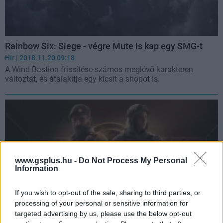
Rainbow Six: Siege - végre Mute is kap egy SMG-t
Hír
| 2018.11.20 09:18
A Wind Bastion frissítése számos meglévő karakteren
változtat, és átalakítja egy kicsit a shopot is.
www.gsplus.hu -
Do Not Process My Personal
Information
If you wish to opt-out of the sale, sharing to third parties, or
processing of your personal or sensitive information for
targeted advertising by us, please use the below opt-out