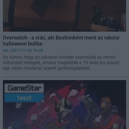
Overwatch - a srác, aki Bastionként ment az iskolai
halloween buliba
Hír
| 2017.11.02 16:28
Az biztos, hogy az udvaron minden szomszéd az omnic
háborútól rettegett, amikor meglátták a 10 éves kis srácot
egy vörös madárral szerelt gyilkológépként.