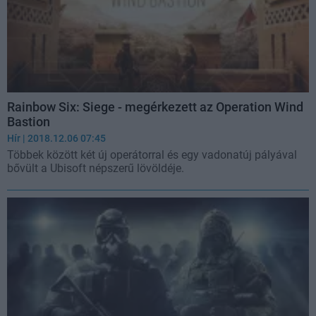
Rainbow Six: Siege - megérkezett az Operation Wind
Bastion
Hír
| 2018.12.06 07:45
Többek között két új operátorral és egy vadonatúj pályával
bővült a Ubisoft népszerű lövöldéje.