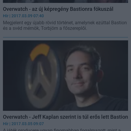
Overwatch - az új képregény Bastionra fókuszál
Hír
| 2017.03.09 07:40
Megjelent egy újabb rövid történet, amelynek ezúttal Bastion
és a svéd mérnök, Torbjörn a főszereplői.
Overwatch - Jeff Kaplan szerint is túl erős lett Bastion
Hír
| 2017.03.05 09:07
A játék producere ugyan finomabban fogalmazott, mint a