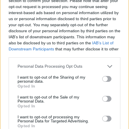
section to confirm your selection. Please note that after your
Rainbow Six: Siege - ezt tudja a Wind Bastion két új
opt-out request is processed you may continue seeing
karaktere
interest-based ads based on personal information utilized by
Hír
| 2018.11.18 20:33
us or personal information disclosed to third parties prior to
Kain és Nomad megint jelentősen megkavarhatja a metát.
your opt-out. You may separately opt-out of the further
disclosure of your personal information by third parties on the
IAB’s list of downstream participants. This information may
also be disclosed by us to third parties on the
IAB’s List of
Downstream Participants
that may further disclose it to other
third parties.
Please note that this website/app uses one or more Google
Personal Data Processing Opt Outs
services and may gather and store information including but
not limited to your visit or usage behaviour. You may click to
I want to opt-out of the Sharing of my
personal data.
grant or deny consent to Google and its third-party tags to
Opted In
use your data for below specified purposes in below Google
consent section.
I want to opt-out of the Sale of my
Personal Data.
Opted In
Rainbow Six: Siege - végre megismerhetjük az
Operation Wind Bastion operátorait
I want to opt-out of processing my
Personal Data for Targeted Advertising.
Hír
| 2018.11.13 19:40
Opted In