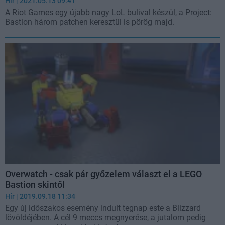
Hír
| 2021.05.13 09:41
A Riot Games egy újabb nagy LoL bulival készül, a Project:
Bastion három patchen keresztül is pörög majd.
Overwatch - csak pár győzelem választ el a LEGO
Bastion skintől
Hír
| 2019.09.18 11:34
Egy új időszakos esemény indult tegnap este a Blizzard
lövöldéjében. A cél 9 meccs megnyerése, a jutalom pedig