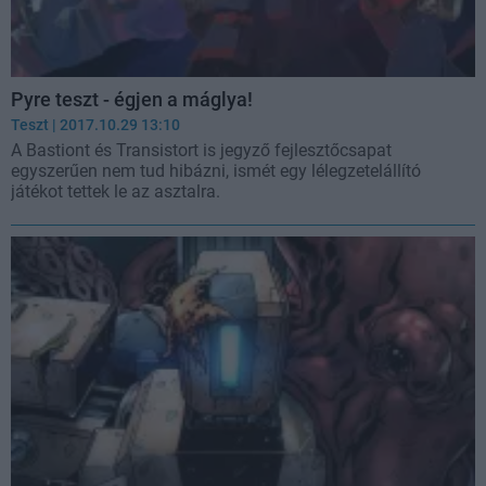
Pyre teszt - égjen a máglya!
Teszt
| 2017.10.29 13:10
A Bastiont és Transistort is jegyző fejlesztőcsapat
egyszerűen nem tud hibázni, ismét egy lélegzetelállító
játékot tettek le az asztalra.