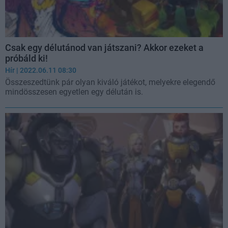
Csak egy délutánod van játszani? Akkor ezeket a
próbáld ki!
Hír
| 2022.06.11 08:30
Összeszedtünk pár olyan kiváló játékot, melyekre elegendő
mindösszesen egyetlen egy délután is.