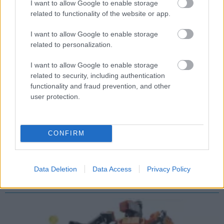
I want to allow Google to enable storage
related to functionality of the website or app.
I want to allow Google to enable storage
related to personalization.
I want to allow Google to enable storage
related to security, including authentication
functionality and fraud prevention, and other
user protection.
Rainbow Six: Siege - megjött az első kép az
CONFIRM
Operation Wind Bastion szezonhoz
Hír
| 2018.11.06 08:19
A jövő hétvégén bemutatkozik a játék következő szezonja,
Data Deletion
Data Access
Privacy Policy
addig pedig szép lassan tudunk meg róla egyre többet.