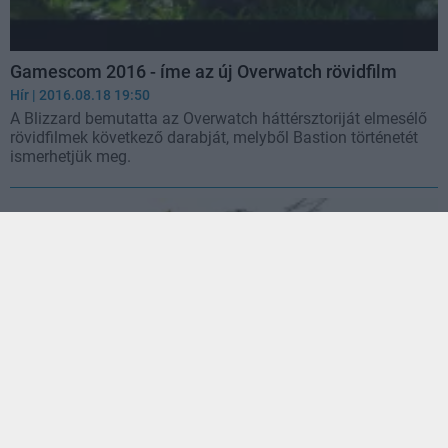
Gamescom 2016 - íme az új Overwatch rövidfilm
Hír
| 2016.08.18 19:50
A Blizzard bemutatta az Overwatch háttérsztoriját elmesélő
rövidfilmek következő darabját, melyből Bastion történetét
ismerhetjük meg.