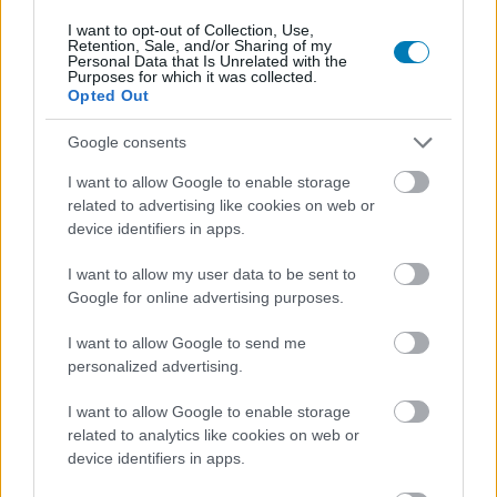
A Ubisoft hivatalosan is leleplezte az egyik új karaktert, a
másikat pedig egy kiszivárgott videón láthatjuk.
I want to opt-out of Collection, Use,
Retention, Sale, and/or Sharing of my
Personal Data that Is Unrelated with the
Purposes for which it was collected.
Opted Out
Google consents
I want to allow Google to enable storage
related to advertising like cookies on web or
device identifiers in apps.
I want to allow my user data to be sent to
Google for online advertising purposes.
I want to allow Google to send me
Rainbow Six: Siege - megtudunk pár dolgot a
personalized advertising.
marokkói terrorelhárítókról
Hír
| 2018.11.06 20:58
I want to allow Google to enable storage
related to analytics like cookies on web or
Folytatja az infók csöpögtetését a Ubisoft, ma is kiderült ez-
az az Operation Wind Bastionről.
device identifiers in apps.