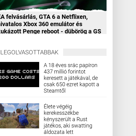
A felvásárlás, GTA 6 a Netflixen,
hivatalos Xbox 360 emulátor és
kukázott Penge reboot - dübörög a GS
Hype
LEGOLVASOTTABBAK
A 18 éves srác papíron
437 millió forintot
keresett a játékával, de
csak 650 ezret kapott a
Steamtől
Élete végéig
kerekesszékbe
kényszerült a Rust
játékos, aki swatting
áldozata lett