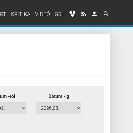
RT
KRITIKA
VIDEÓ
GS+
um -tól
Dátum -ig