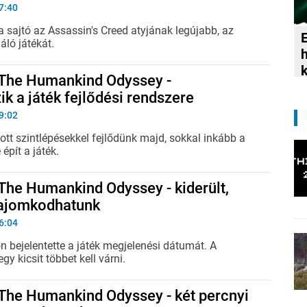
7:40
 a sajtó az Assassin's Creed atyjának legújabb, az
E
áló játékát.
 The Humankind Odyssey -
k a játék fejlődési rendszere
9:02
t szintlépésekkel fejlődünk majd, sokkal inkább a
épít a játék.
The Humankind Odyssey - kiderült,
ajomkodhatunk
6:04
on bejelentette a játék megjelenési dátumát. A
y kicsit többet kell várni.
 The Humankind Odyssey - két percnyi