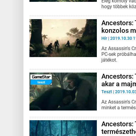
Elég komoly vád 
hogy többek köz
Ancestors:
konzolos m
Hír
| 2019.10.30 1
Az Assassin's Cr
PC-sek próbálha
játékot.
Ancestors: 
akar a majm
Teszt
| 2019.10.0
Az Assassin's Cr
minket a termés
Ancestors: 
természeth