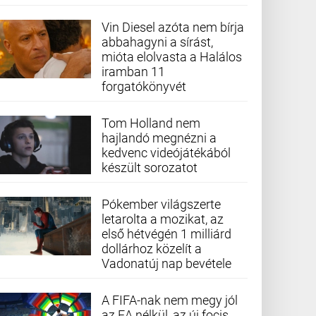
Vin Diesel azóta nem bírja
abbahagyni a sírást,
mióta elolvasta a Halálos
iramban 11
forgatókönyvét
Tom Holland nem
hajlandó megnézni a
kedvenc videójátékából
készült sorozatot
Pókember világszerte
letarolta a mozikat, az
első hétvégén 1 milliárd
dollárhoz közelít a
Vadonatúj nap bevétele
A FIFA-nak nem megy jól
az EA nélkül, az új focis