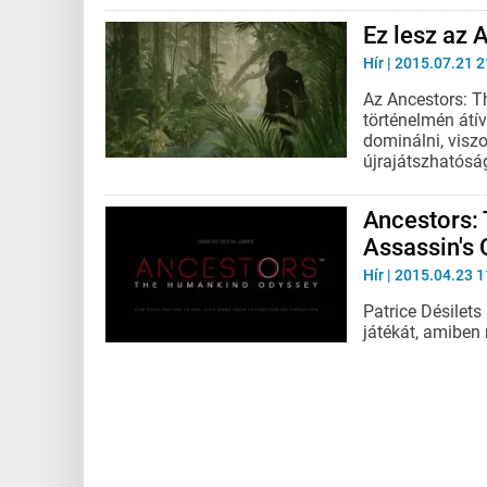
Ez lesz az 
Hír
| 2015.07.21 2
Az Ancestors: 
történelmén átí
dominálni, visz
újrajátszhatóság
Ancestors:
Assassin's 
Hír
| 2015.04.23 1
Patrice Désilets
játékát, amiben