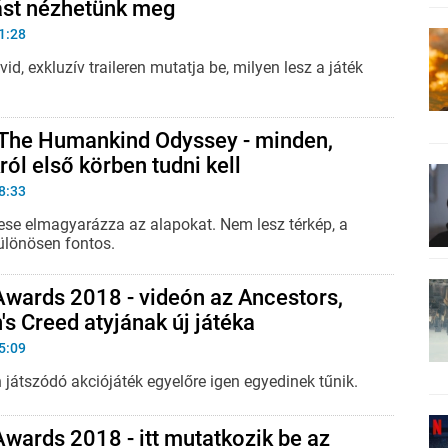
st nézhetünk meg
1:28
vid, exkluzív traileren mutatja be, milyen lesz a játék
 The Humankind Odyssey - minden,
ról első körben tudni kell
8:33
tese elmagyarázza az alapokat. Nem lesz térkép, a
különösen fontos.
wards 2018 - videón az Ancestors,
's Creed atyjának új játéka
5:09
 játszódó akciójáték egyelőre igen egyedinek tűnik.
ards 2018 - itt mutatkozik be az