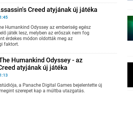
Assassin's Creed atyjának új játéka
1:45
The Humankind Odyssey az emberiség egész
velő játék lesz, melyben az erőszak nem fog
ont érdekes módon oldották meg az
i faktort.
 The Humankind Odyssey - az
Creed atyjának új játéka
1:13
 stúdiója, a Panache Digital Games bejelentette új
 megint szerepet kap a múltba utazgatás.