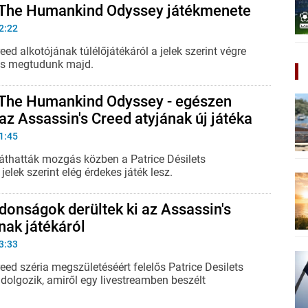
 The Humankind Odyssey játékmenete
2:22
eed alkotójának túlélőjátékáról a jelek szerint végre
is megtudunk majd.
 The Humankind Odyssey - egészen
az Assassin's Creed atyjának új játéka
1:45
thatták mozgás közben a Patrice Désilets
jelek szerint elég érdekes játék lesz.
donságok derültek ki az Assassin's
nak játékáról
3:33
eed széria megszületéséért felelős Patrice Desilets
 dolgozik, amiről egy livestreamben beszélt