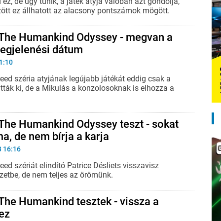
ez, de úgy tűnik, a játék atyja valóban azt gondolja,
ött ez állhatott az alacsony pontszámok mögött.
 The Humankind Odyssey - megvan a
egjelenési dátum
1:10
eed széria atyjának legújabb játékát eddig csak a
tták ki, de a Mikulás a konzolosoknak is elhozza a
The Humankind Odyssey teszt - sokat
a, de nem bírja a karja
3 16:16
eed szériát elindító Patrice Désliets visszavisz
zetbe, de nem teljes az örömünk.
The Humankind tesztek - vissza a
ez