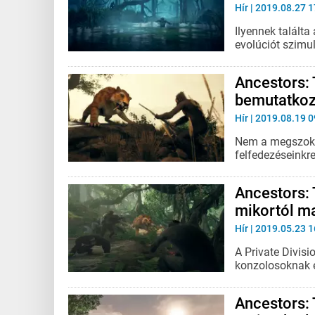
Hír
| 2019.08.27 1
Ilyennek találta
evolúciót szimul
Ancestors:
bemutatkozi
Hír
| 2019.08.19 0
Nem a megszokot
felfedezéseinkre 
Ancestors: 
mikortól m
Hír
| 2019.05.23 1
A Private Divisi
konzolosoknak eg
Ancestors: