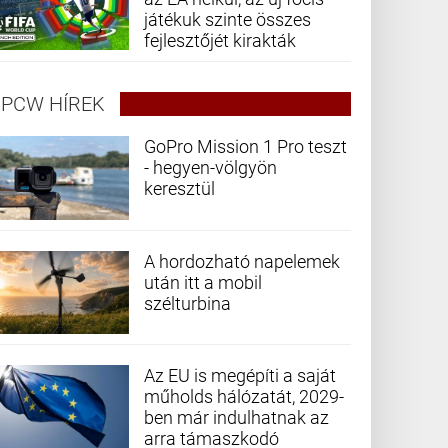
játékuk szinte összes
fejlesztőjét kirakták
PCW HÍREK
GoPro Mission 1 Pro teszt
- hegyen-völgyön
keresztül
A hordozható napelemek
után itt a mobil
szélturbina
Az EU is megépíti a saját
műholds hálózatát, 2029-
ben már indulhatnak az
arra támaszkodó