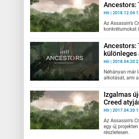
Ancestors:
Hír
| 2018.12.04 1
Az Assassin's Cr
konkrétumokat 
Ancestors:
különleges 
Hír
| 2018.04.20 2
Néhányan már lá
alkotását, ami a 
Izgalmas új
Creed atyjá
Hír
| 2017.04.20 1
Az Assassin's Cr
egy új projekten
részletesen.