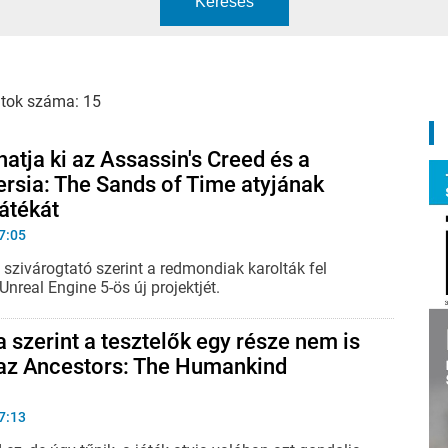
Keresés
atok száma: 15
atja ki az Assassin's Creed és a
ersia: The Sands of Time atyjának
átékát
7:05
szivárogtató szerint a redmondiak karolták fel
Unreal Engine 5-ös új projektjét.
a szerint a tesztelők egy része nem is
 az Ancestors: The Humankind
7:13