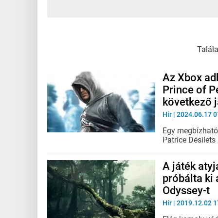
Talál
Az Xbox adh
Prince of P
következő j
Hír
| 2024.06.17 0
Egy megbízható 
Patrice Désilets 
A játék atyj
próbálta ki
Odyssey-t
Hír
| 2019.12.02 1