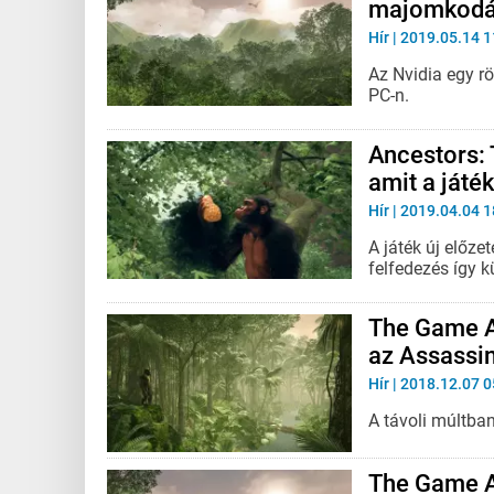
majomkodá
Hír
| 2019.05.14 1
Az Nvidia egy rö
PC-n.
Ancestors:
amit a játék
Hír
| 2019.04.04 1
A játék új előze
felfedezés így 
The Game A
az Assassin
Hír
| 2018.12.07 0
A távoli múltban
The Game Aw