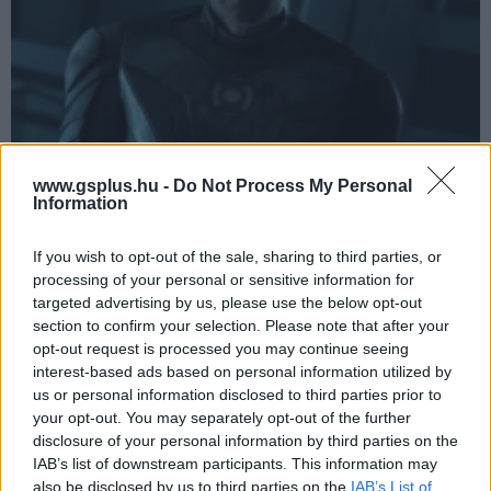
A Zöld Lámpások erejét is megmutatja végre a
www.gsplus.hu -
Do Not Process My Personal
Lanterns új, magyar feliratos előzetese
Information
Hír
| 2026.05.18 17:58
Hal Jordan és a Jon Stewart mellett Guy Gardner is feltűnik
If you wish to opt-out of the sale, sharing to third parties, or
az HBO Max sorozatában.
processing of your personal or sensitive information for
targeted advertising by us, please use the below opt-out
section to confirm your selection. Please note that after your
opt-out request is processed you may continue seeing
interest-based ads based on personal information utilized by
us or personal information disclosed to third parties prior to
your opt-out. You may separately opt-out of the further
disclosure of your personal information by third parties on the
IAB’s list of downstream participants. This information may
also be disclosed by us to third parties on the
IAB’s List of