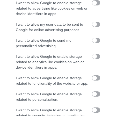
I want to allow Google to enable storage
piszkosul menők a DC új Zöld Lámpásai
related to advertising like cookies on web or
Hír
| 2026.03.04 21:28
device identifiers in apps.
Kozmikus hősök helyett a kisvárosi nyomozás dominál az
első trailerben.
I want to allow my user data to be sent to
Google for online advertising purposes.
I want to allow Google to send me
personalized advertising.
I want to allow Google to enable storage
related to analytics like cookies on web or
device identifiers in apps.
I want to allow Google to enable storage
related to functionality of the website or app.
I want to allow Google to enable storage
related to personalization.
Nathan Fillion is csatlakozott a Lanterns
tévésorozathoz, és ez még nem minden
I want to allow Google to enable storage
Hír
| 2025.04.02 12:39
related to security, including authentication