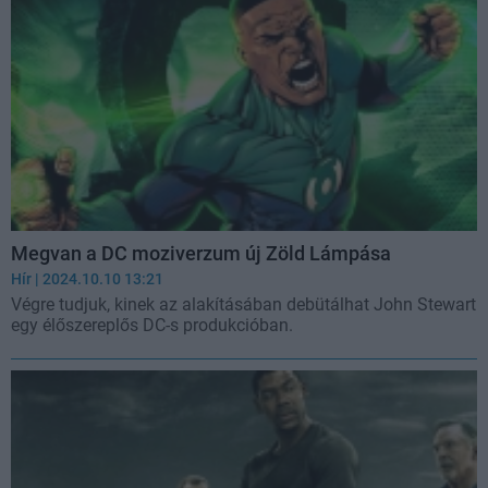
Megvan a DC moziverzum új Zöld Lámpása
Hír
| 2024.10.10 13:21
Végre tudjuk, kinek az alakításában debütálhat John Stewart
egy élőszereplős DC-s produkcióban.