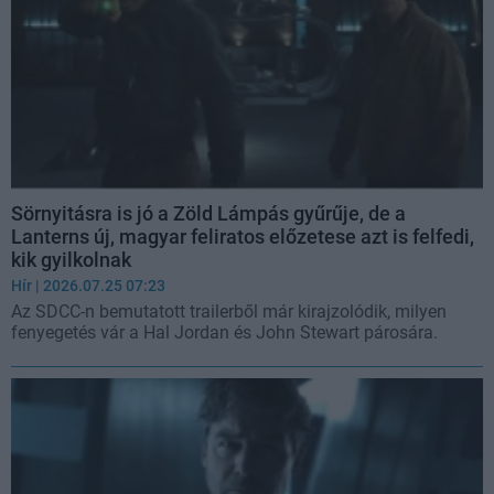
Sörnyitásra is jó a Zöld Lámpás gyűrűje, de a
Lanterns új, magyar feliratos előzetese azt is felfedi,
kik gyilkolnak
Hír
| 2026.07.25 07:23
Az SDCC-n bemutatott trailerből már kirajzolódik, milyen
fenyegetés vár a Hal Jordan és John Stewart párosára.