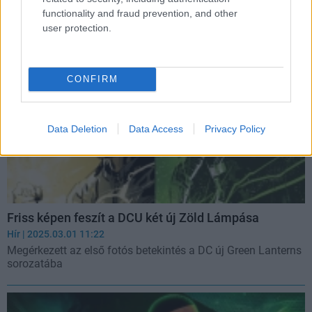
Két új színészt igazolt az HBO-féle Lanterns tévésorozat.
functionality and fraud prevention, and other
user protection.
CONFIRM
Data Deletion
Data Access
Privacy Policy
Friss képen feszít a DCU két új Zöld Lámpása
Hír
| 2025.03.01 11:22
Megérkezett az első fotós betekintés a DC új Green Lanterns
sorozatába