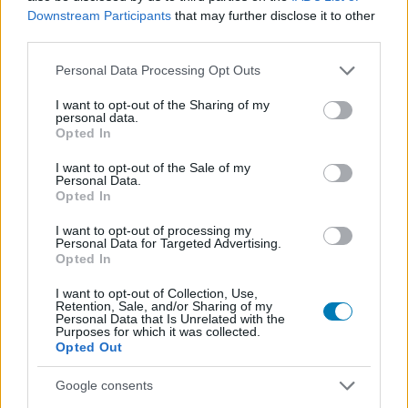
Downstream Participants
that may further disclose it to other
third parties.
Please note that this website/app uses one or more Google
Personal Data Processing Opt Outs
services and may gather and store information including but
Új Zöld Lámpás érkezik a Superman folytatásába
not limited to your visit or usage behaviour. You may click to
I want to opt-out of the Sharing of my
Hír
| 2026.03.13 19:29
personal data.
grant or deny consent to Google and its third-party tags to
Aaron Pierre is szerepet kap a Man of Tomorrow-ban.
Opted In
use your data for below specified purposes in below Google
consent section.
I want to opt-out of the Sale of my
Personal Data.
Opted In
I want to opt-out of processing my
Personal Data for Targeted Advertising.
Opted In
I want to opt-out of Collection, Use,
Retention, Sale, and/or Sharing of my
Personal Data that Is Unrelated with the
Purposes for which it was collected.
Opted Out
Google consents
Megérkezett a Lanterns tévésorozat első előzetese,