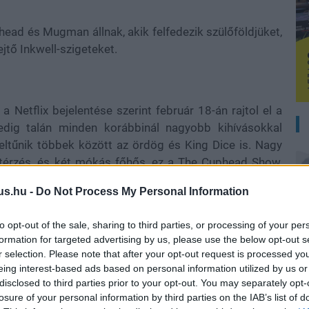
ead és Mugman állnak, akik felfedezik szülőföldjüket,
ejtő Inkwell-szigeteket.
 Netflix bejelentése szerint február 18-án rajtol el a
edig talán minden korábbinál nagyobb kihívásokkal
eltűnik többek között az ördög és King Dice is. Nagy
letérzés, és két mókás főhős, ez a The Cuphead Show,
fej és Bögrearc:
us.hu -
Do Not Process My Personal Information
to opt-out of the sale, sharing to third parties, or processing of your per
formation for targeted advertising by us, please use the below opt-out s
r selection. Please note that after your opt-out request is processed y
eing interest-based ads based on personal information utilized by us or
disclosed to third parties prior to your opt-out. You may separately opt-
losure of your personal information by third parties on the IAB’s list of