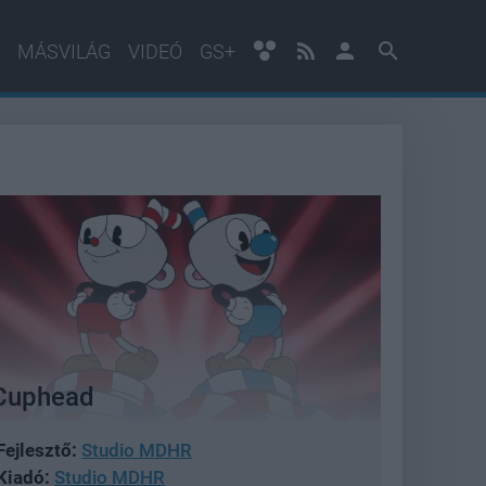
MÁSVILÁG
VIDEÓ
GS+
Cuphead
Fejlesztő:
Studio MDHR
Kiadó:
Studio MDHR