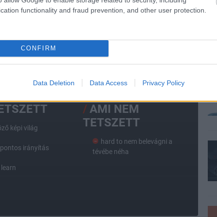
cation functionality and fraud prevention, and other user protection.
x
#studio mdhr
#csészefej és bögrearc
CONFIRM
ehéz.
Data Deletion
Data Access
Privacy Policy
TETSZETT
AMI NEM
TETSZETT
ző képi világ
hard to nem belevágni a
 pontos irányítás
tévébe néha
 learn