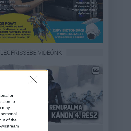
LEGFRISSEBB VIDEÓNK
sonal or
ection to
ou may
 personal
out of the
 downstream