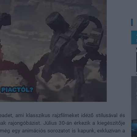
det, ami klasszikus rajzfilmeket idéző stílusával és
k rajongóbázist. Július 30-án érkezik a kiegészítője
 még egy animációs sorozatot is kapunk, exkluzívan a