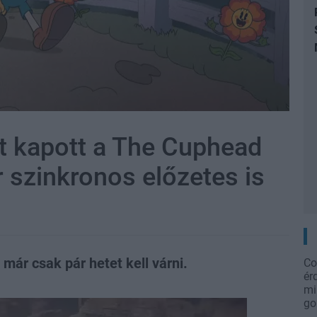
t kapott a The Cuphead
r szinkronos előzetes is
 már csak pár hetet kell várni.
Co
ér
mi
go