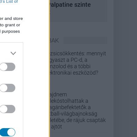
B’s List of
 korszak, amikor Palpatine szinte
bármit megtehetett
er and store
to grant or
ed purposes
LEGOLVASOTTABBAK
Rezsicsökkentés: mennyit
fogyaszt a PC-d, a
konzolod és a többi
elektronikai eszközöd?
Majdnem
belekóstolhattak a
magánbefektetők a
futball-világbajnokság
üzletébe, de rájuk csapták
az ajtót