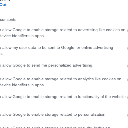
Out
consents
en nem jön szembe GSO-n vagy a social médiában.
 neked a legjobbakat,
iratkozz fel hírlevelünkre!
o allow Google to enable storage related to advertising like cookies on
evice identifiers in apps.
o allow my user data to be sent to Google for online advertising
s.
smertem és azt elfogadom.
to allow Google to send me personalized advertising.
liratkozom
o allow Google to enable storage related to analytics like cookies on
evice identifiers in apps.
o allow Google to enable storage related to functionality of the website
b hangulata – Jön a második forduló! (X)
sorozat.
o allow Google to enable storage related to personalization.
o allow Google to enable storage related to security, including