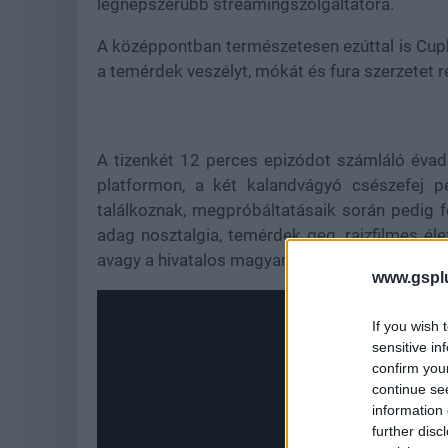
legnépszerűbb streamingszolgáltatóra.
A középpontban természetesen ezúttal is Cuph
a temérdek veszélyt, mókát és fura szerzetet r
A tizenkét 12 perces epizódot számláló évad a
platformon, a két kalandvágyó csészefej p
találkoznak, megpróbáltatásaik során pedig f
adag nosztalgia, temérdek geg, rajzfilmes é
avagy a hivatalos magyar cím szerint a Csésze
www.gspl
If you wish 
sensitive in
confirm you
continue se
information 
further disc