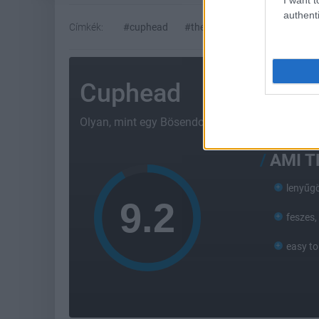
authenti
Címkék:
#cuphead
#the cuphead show
#netfli
Cuphead
Olyan, mint egy Bösendorfer zongora: szép és n
AMI 
lenyűgö
feszes,
easy to