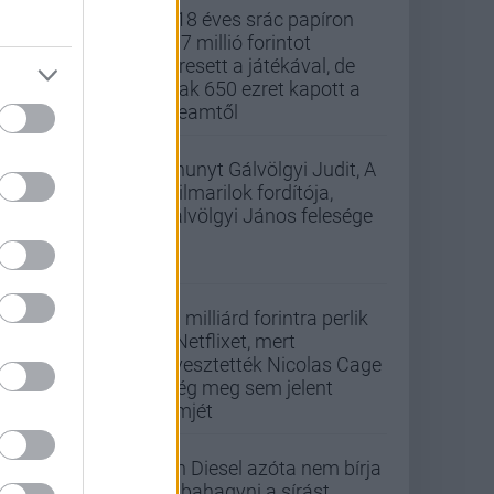
A 18 éves srác papíron
437 millió forintot
keresett a játékával, de
csak 650 ezret kapott a
Steamtől
Elhunyt Gálvölgyi Judit, A
szilmarilok fordítója,
Gálvölgyi János felesége
33 milliárd forintra perlik
a Netflixet, mert
elvesztették Nicolas Cage
még meg sem jelent
filmjét
Vin Diesel azóta nem bírja
abbahagyni a sírást,