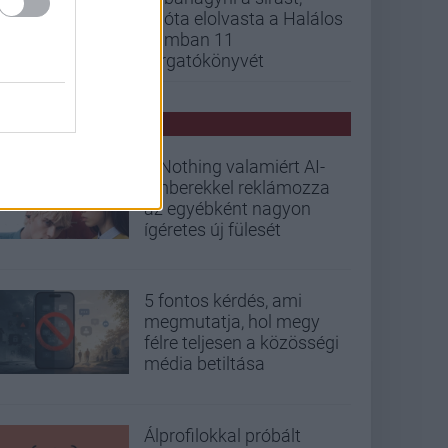
mióta elolvasta a Halálos
iramban 11
forgatókönyvét
PCW HÍREK
A Nothing valamiért AI-
emberekkel reklámozza
az egyébként nagyon
ígéretes új fülesét
5 fontos kérdés, ami
megmutatja, hol megy
félre teljesen a közösségi
média betiltása
Álprofilokkal próbált