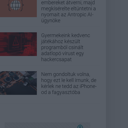
embereket átverni, majd
megkísérelte eltüntetni a
nyomait az Antropic AI-
ügynöke
Gyermekeink kedvenc
játékához készült
programból csinált
adatlopó vírust egy
hackercsapat
Nem gondoltuk volna,
hogy ezt le kell írnunk, de
kérlek ne tedd az iPhone-
od a fagyasztóba