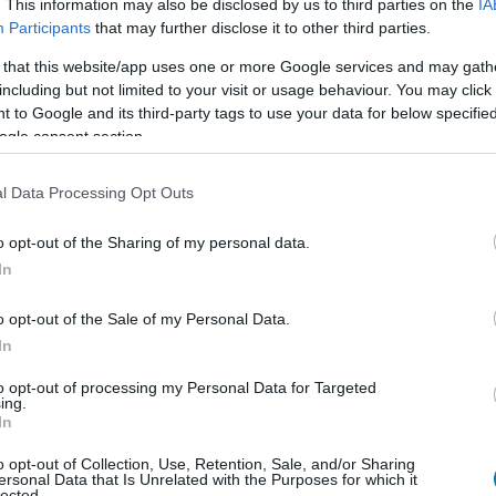
. This information may also be disclosed by us to third parties on the
IA
A
Participants
that may further disclose it to other third parties.
 that this website/app uses one or more Google services and may gath
including but not limited to your visit or usage behaviour. You may click 
 to Google and its third-party tags to use your data for below specifi
ogle consent section.
l Data Processing Opt Outs
o opt-out of the Sharing of my personal data.
In
o opt-out of the Sale of my Personal Data.
In
 Chad és Jared Moldenhauer, C.J. Kettler (A kullancs, A
to opt-out of processing my Personal Data for Targeted
 között az Emmy- és Annie Award-díjas Dave Wasson
ing.
In
z Erők) és Cosmo Segurson (László tábor)
o opt-out of Collection, Use, Retention, Sale, and/or Sharing
ersonal Data that Is Unrelated with the Purposes for which it
lected.