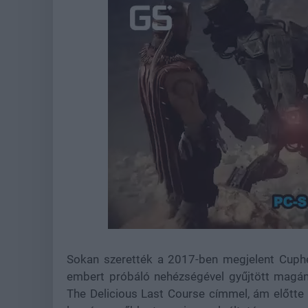
Loaded
:
Unmute
44.57%
Sokan szerették a 2017-ben megjelent Cuphea
embert próbáló nehézségével gyűjtött magána
The Delicious Last Course címmel, ám előtte