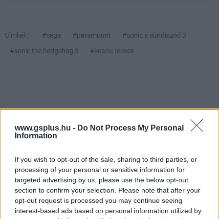
Címkék:
#sega
#paramount
#sonic a sündisznó 3
#sonic the hedgehog 3
#keanu reeves
www.gsplus.hu -
Do Not Process My Personal
Information
Hozzászólások
If you wish to opt-out of the sale, sharing to third parties, or
processing of your personal or sensitive information for
targeted advertising by us, please use the below opt-out
section to confirm your selection. Please note that after your
Egy rakat játékot vág hozzánk
opt-out request is processed you may continue seeing
interest-based ads based on personal information utilized by