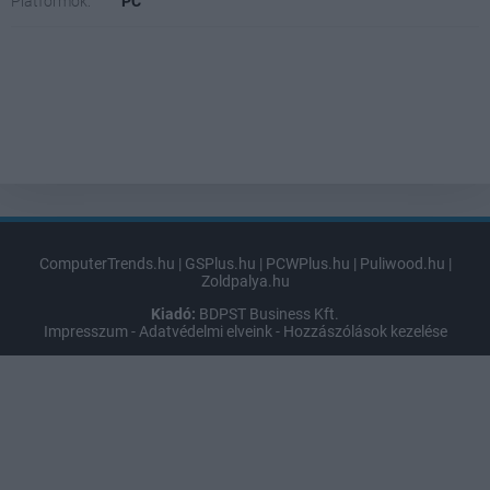
Platformok:
PC
ComputerTrends.hu
|
GSPlus.hu
|
PCWPlus.hu
|
Puliwood.hu
|
Zoldpalya.hu
Kiadó:
BDPST Business Kft.
Impresszum
-
Adatvédelmi elveink
-
Hozzászólások kezelése