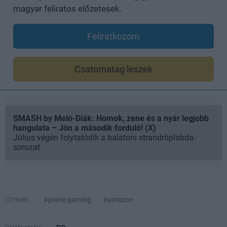
magyar feliratos előzetesek.
Feliratkozom
Csatornatag leszek
SMASH by Meló-Diák: Homok, zene és a nyár legjobb
hangulata – Jön a második forduló! (X)
Július végén folytatódik a balatoni strandröplabda-
sorozat.
Címkék:
#prime gaming
#amazon