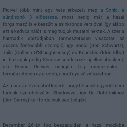
Picivel több mint egy hete érkezett meg
a Sonic, a
sündisznó 3 előzetese
, most pedig már a hazai
forgalmazó is elkészült a szinkronos verzióval, így alább
ezt a kedvcsinálót is meg tudjuk mutatni nektek. A széria
harmadik epizódjában természetesen visszatér az
összes fontosabb szereplő, így Sonic (Ben Schwartz),
Tails (Colleen O'Shaughnessey) és Knuckles (Idris Elba)
is, hozzájuk pedig Shadow csatlakozik új ellenlábasként,
aki Keanu Reeves hangján fog megszólalni -
természetesen az eredeti, angol nyelvű változatban.
Az már az előzetesből kiderül, hogy hőseink egyedül nem
tudnak szembeszállni Shadowval, így Dr. Robotnikhoz
(Jim Carrey) kell fordulniuk segítségért.
December 26-án fog beszáguldani a hazai mozikba