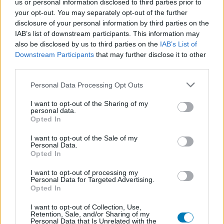
ingyen a Prime Gaming
us or personal information disclosed to third parties prior to
your opt-out. You may separately opt-out of the further
disclosure of your personal information by third parties on the
Hunter_GS
|
2024 szeptember 7. 13:29
IAB’s list of downstream participants. This information may
also be disclosed by us to third parties on the
IAB’s List of
Downstream Participants
that may further disclose it to other
Az Amazon nagyon nem szeretné, hogy
third parties.
lemondjátok az előfizetéseteket.
Please note that this website/app uses one or more Google
Personal Data Processing Opt Outs
services and may gather and store information including but
Loaded
:
Unmute
not limited to your visit or usage behaviour. You may click to
I want to opt-out of the Sharing of my
21.44%
personal data.
grant or deny consent to Google and its third-party tags to
Opted In
use your data for below specified purposes in below Google
A Prime Video megemeli az árait, ami nekünk
consent section.
kifejezetten kellemetlen. A 900 forintos beugró helyett,
I want to opt-out of the Sale of my
Personal Data.
már 1900-at kell fizetnünk majd a szolgáltatásért, ami
Opted In
nem csak a streaming részleg belépőjét teszi drágábbá,
I want to opt-out of processing my
de a Prime Gaminget is. A mi régiónkban a kettő egy
Personal Data for Targeted Advertising.
kalap alá tartozik, így nem csodálnánk, ha az áremelés
Opted In
miatt sokan kidobtátok volna a Prime-ot a havi
I want to opt-out of Collection, Use,
költségeitek közül.
Retention, Sale, and/or Sharing of my
Personal Data that Is Unrelated with the