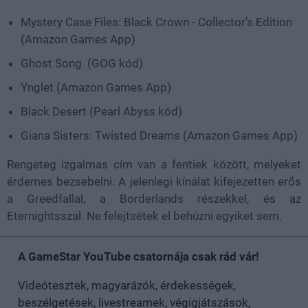
Mystery Case Files: Black Crown - Collector's Edition
(Amazon Games App)
Ghost Song (GOG kód)
Ynglet (Amazon Games App)
Black Desert (Pearl Abyss kód)
Giana Sisters: Twisted Dreams (Amazon Games App)
Rengeteg izgalmas cím van a fentiek között, melyeket
érdemes bezsebelni. A jelenlegi kínálat kifejezetten erős
a Greedfallal, a Borderlands részekkel, és az
Eternightsszal. Ne felejtsétek el behúzni egyiket sem.
A GameStar YouTube csatornája csak rád vár!
Videótesztek, magyarázók, érdekességek,
beszélgetések, livestreamek, végigjátszások,