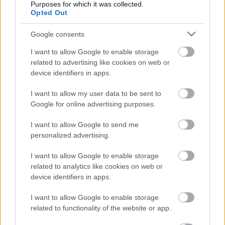
Purposes for which it was collected.
Az Amazon persze nagyon nem szeretné, hogy hirtelen
Opted Out
tömegeket veszítsen az áremelés után, így egy rakat
Google consents
játékkal próbál megtartani mindenkit. A szeptemberi
hetek során rengeteg címet zsebelhetünk majd be az
I want to allow Google to enable storage
előfizetésünkért cserébe.
related to advertising like cookies on web or
device identifiers in apps.
I want to allow my user data to be sent to
Google for online advertising purposes.
Ezek listáját itt láthatjátok:
I want to allow Google to send me
Elérhető most
personalized advertising.
Middle-earth: Shadow of Mordor Game of the Year
I want to allow Google to enable storage
Edition (GOG kód)
related to analytics like cookies on web or
device identifiers in apps.
LEGO The Lord of the Rings (GOG kód)
Borderlands 2 (Epic Games Store)
I want to allow Google to enable storage
related to functionality of the website or app.
Shadow of the Tomb Raider: Definitive Edition (Epic