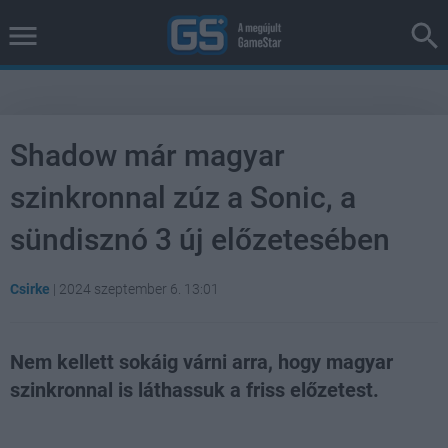
Shadow már magyar
szinkronnal zúz a Sonic, a
sündisznó 3 új előzetesében
Csirke
|
2024 szeptember 6. 13:01
Nem kellett sokáig várni arra, hogy magyar
szinkronnal is láthassuk a friss előzetest.
Loaded
:
Unmute
37.84%