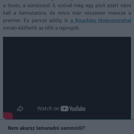
a Sonic, a sündisznó 3, szóval még egy picit azért várni
kell a bemutatóra, de nincs már vészesen messze a
premier. És persze addig is
a Knuckles tévésorozattal
simán elüthetik az időt a rajongók.
Nem akarsz lemaradni semmiről?