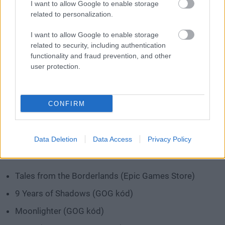
Games Store)
I want to allow Google to enable storage
related to personalization.
GreedFall: Gold Edition (GOG kód)
I want to allow Google to enable storage
Whispered Secrets: Everburning Candle Collector's
related to security, including authentication
Edition (Amazon Games App)
functionality and fraud prevention, and other
user protection.
Minabo - A Walk through Life (Amazon Games App)
Eternights (Epic Games Store)
LEGO Indiana Jones: The Original Adventures
CONFIRM
(Amazon Games App)
Borderlands: The Pre-Sequel (Epic Games Store)
Data Deletion
Data Access
Privacy Policy
Elérhető szeptember 12-től
Tales from the Borderlands (Epic Games Store)
9 Years of Shadows (GOG kód)
Moonlighter (GOG kód)