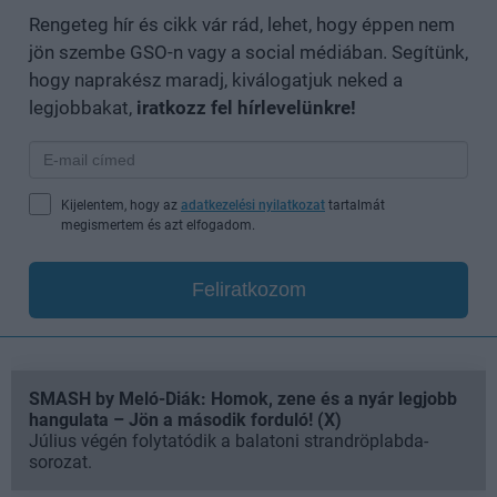
Rengeteg hír és cikk vár rád, lehet, hogy éppen nem
jön szembe GSO-n vagy a social médiában. Segítünk,
hogy naprakész maradj, kiválogatjuk neked a
legjobbakat,
iratkozz fel hírlevelünkre!
Kijelentem, hogy az
adatkezelési nyilatkozat
tartalmát
megismertem és azt elfogadom.
Feliratkozom
SMASH by Meló-Diák: Homok, zene és a nyár legjobb
hangulata – Jön a második forduló! (X)
Július végén folytatódik a balatoni strandröplabda-
sorozat.