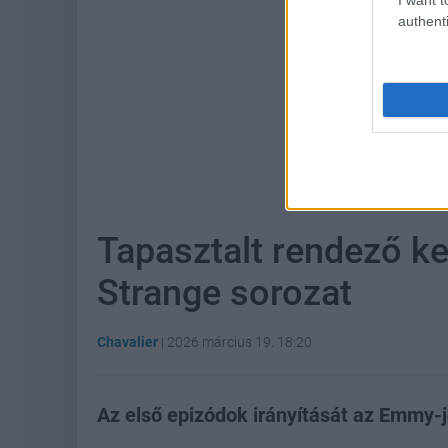
authenti
Hoz
Tapasztalt rendező kez
Strange sorozat
Chavalier
|
2026 március 19. 18:20
Az első epizódok irányítását az Emmy-