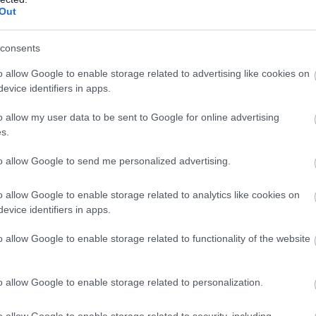
Out
/Chat Facebook csoport
ba, dobj fel témákat, dumálj
consents
o allow Google to enable storage related to advertising like cookies on
atlakozom
evice identifiers in apps.
o allow my user data to be sent to Google for online advertising
s.
to allow Google to send me personalized advertising.
b hangulata – Jön a második forduló! (X)
sorozat.
o allow Google to enable storage related to analytics like cookies on
evice identifiers in apps.
o allow Google to enable storage related to functionality of the website
o allow Google to enable storage related to personalization.
o allow Google to enable storage related to security, including