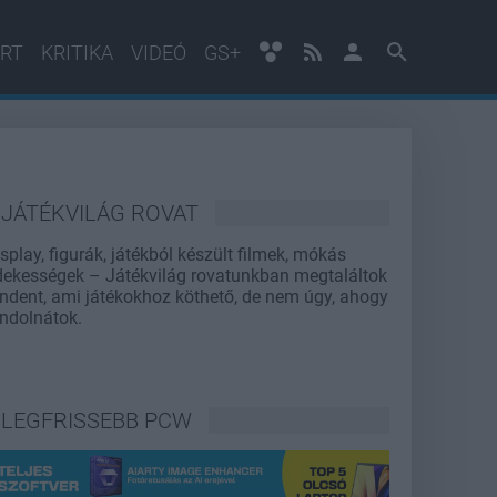
RT
KRITIKA
VIDEÓ
GS+
JÁTÉKVILÁG ROVAT
splay, figurák, játékból készült filmek, mókás
dekességek – Játékvilág rovatunkban megtaláltok
ndent, ami játékokhoz köthető, de nem úgy, ahogy
ndolnátok.
LEGFRISSEBB PCW