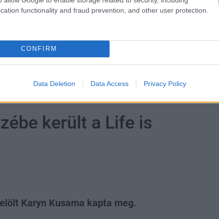
cation functionality and fraud prevention, and other user protection.
CONFIRM
zászólások
Data Deletion
Data Access
Privacy Policy
ébe került a Life is
jelölt Karyn Kusama kapta meg.