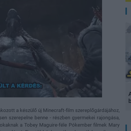
A
akozott a készülő új Minecraft-film szereplőgárdájához,
sen szerepelne benne - részben gyermekei rajongása,
 sokaknak a Tobey Maguire-féle Pókember filmek Mary