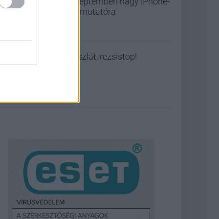
szeptemberi nagy iPhone-
bemutatóra
Viszlát, rezsistop!