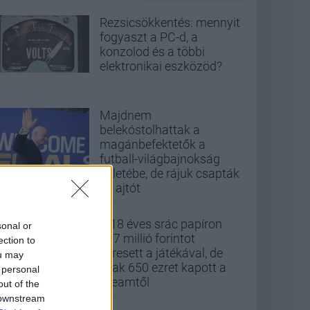
Rezsicsökkentés: mennyit
fogyaszt a PC-d, a
konzolod és a többi
elektronikai eszközöd?
Majdnem
belekóstolhattak a
magánbefektetők a
futball-világbajnokság
üzletébe, de rájuk csapták
az ajtót
A 18 éves srác papíron
sonal or
437 millió forintot
ection to
keresett a játékával, de
ou may
csak 650 ezret kapott a
 personal
Steamtől
out of the
 downstream