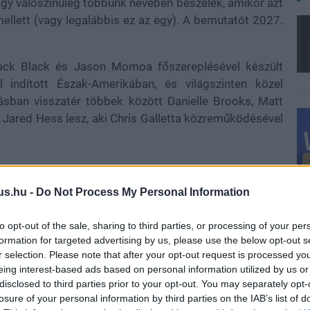
így valószínűleg többünk nevében beszélek, amikor azt
ellett (vagy legalábbis ez az egy). A bemutatót 2027.
Jack Black és Jason Momoa főszereplésével készült
l indított Észak-Amerikában, és világszinten közel
atásban visszatér többek között Danielle Brooks, Matt
t Jared Hess lesz, aki Chris Galletta közreműködésével
us.hu -
Do Not Process My Personal Information
n egyensúlyozott a művészfilmek és a közönségfilmek
k között Sofia Coppola alkotásaiban, 2021-ben pedig a
to opt-out of the sale, sharing to third parties, or processing of your per
tásáért Oscar-jelölést kapott.
formation for targeted advertising by us, please use the below opt-out s
r selection. Please note that after your opt-out request is processed y
eing interest-based ads based on personal information utilized by us or
disclosed to third parties prior to your opt-out. You may separately opt-
losure of your personal information by third parties on the IAB’s list of