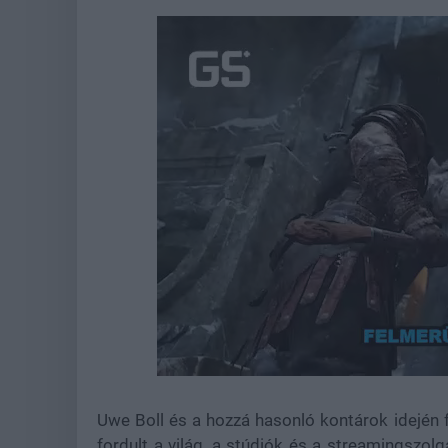
Loaded
:
Unmute
29.21%
Uwe Boll és a hozzá hasonló kontárok idején 
fordult a világ, a stúdiók és a streamingszolg