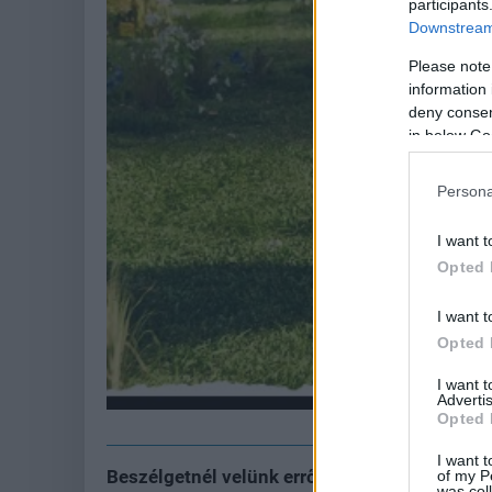
participants
Downstream 
Please note
information 
deny consent
in below Go
Persona
I want t
Opted 
I want t
Opted 
I want 
Advertis
Opted 
I want t
Beszélgetnél velünk erről a hírről?
of my P
was col