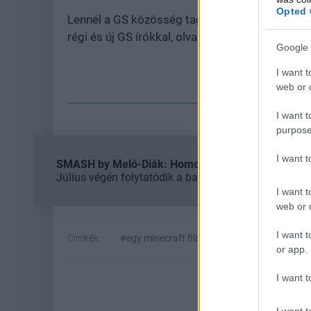
Opted 
Lennél a GS közösség tagja? Gyere a
GS Party
régi és új GS írókkal, olvasókkal!
Google 
I want t
Cs
web or d
I want t
purpose
I want 
SMASH by Meló-Diák: Homok, zene és a nyár legjob
Július végén folytatódik a balatoni strandröplabda-
I want t
web or d
I want t
Címkék:
#egy minecraft film 2
#kirsten dunst
or app.
I want t
I want t