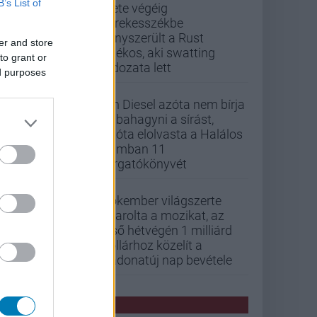
B’s List of
Élete végéig
kerekesszékbe
kényszerült a Rust
er and store
játékos, aki swatting
to grant or
áldozata lett
ed purposes
Vin Diesel azóta nem bírja
abbahagyni a sírást,
mióta elolvasta a Halálos
iramban 11
forgatókönyvét
Pókember világszerte
letarolta a mozikat, az
első hétvégén 1 milliárd
dollárhoz közelít a
Vadonatúj nap bevétele
PCW HÍREK