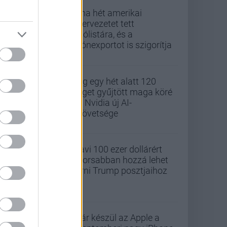
Kína hét amerikai
szervezetet tett
tiltólistára, és a
drónexportot is szigorítja
Alig egy hét alatt 120
céget gyűjtött maga köré
az Nvidia új AI-
szövetsége
Havi 100 ezer dollárért
gyorsabban hozzá lehet
férni Trump posztjaihoz
Már készül az Apple a