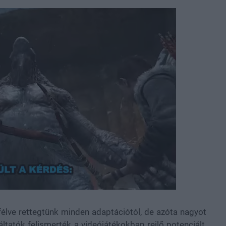
félve rettegtünk minden adaptációtól, de azóta nagyot
áltatók felismerték a videójátékokban rejlő potenciált,