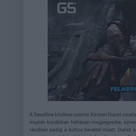
Loaded
:
Unmute
38.88%
A Deadline közlése szerint Kirsten Dunst csatl
miután korábban tréfásan megjegyezte, szíve
részben pedig a biztos bevétel miatt. Dunst