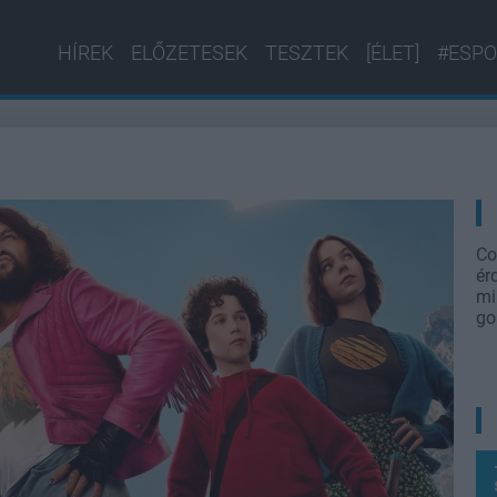
HÍREK
ELŐZETESEK
TESZTEK
[ÉLET]
#ESPO
Co
ér
mi
go