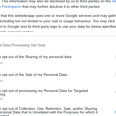
. This information may also be disclosed by us to third parties on the
IA
Participants
that may further disclose it to other third parties.
 that this website/app uses one or more Google services and may gath
including but not limited to your visit or usage behaviour. You may click 
 to Google and its third-party tags to use your data for below specifi
ogle consent section.
l Data Processing Opt Outs
o opt-out of the Sharing of my personal data.
In
o opt-out of the Sale of my Personal Data.
In
to opt-out of processing my Personal Data for Targeted
ing.
In
o opt-out of Collection, Use, Retention, Sale, and/or Sharing
ersonal Data that Is Unrelated with the Purposes for which it
lected.