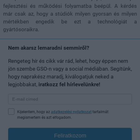
fejlesztési és működési folyamatba beépül. A kérdés
már csak az, hogy a stúdiók milyen gyorsan és milyen
mértékben engedik be ezt a technológiát a
gyártósoraikra.
Nem akarsz lemaradni semmiről?
Rengeteg hír és cikk vár rád, lehet, hogy éppen nem
jön szembe GSO-n vagy a social médiában. Segítünk,
hogy naprakész maradj, kiválogatjuk neked a
legjobbakat,
iratkozz fel hírlevelünkre!
Kijelentem, hogy az
adatkezelési nyilatkozat
tartalmát
megismertem és azt elfogadom.
Feliratkozom