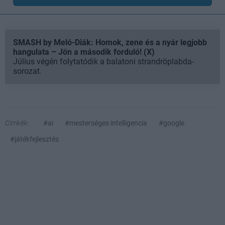
SMASH by Meló-Diák: Homok, zene és a nyár legjobb
hangulata – Jön a második forduló! (X)
Július végén folytatódik a balatoni strandröplabda-
sorozat.
Címkék:
#ai
#mesterséges intelligencia
#google
#játékfejlesztés