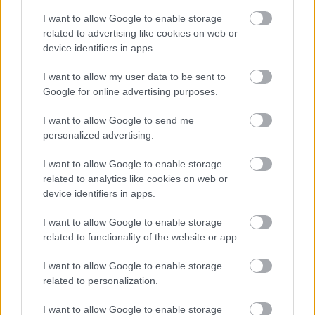
I want to allow Google to enable storage
Loaded
:
Unmute
21.86%
related to advertising like cookies on web or
device identifiers in apps.
A Google a GDC Festival of Gaming rendezvényen
mutatta be Living Games koncepciójának következő
I want to allow my user data to be sent to
Google for online advertising purposes.
fázisát, amelyben az autonóm AI-ügynökök
kulcsszerepet kapnak a felhőalapú játékfejlesztés
I want to allow Google to send me
támogatásában. A vállalat célja, hogy a Google Cloud ne
personalized advertising.
csupán infrastruktúrát biztosítson, hanem kvázi "motor"
legyen a következő generációs játékok mögött. Az új
I want to allow Google to enable storage
related to analytics like cookies on web or
rendszer a Gemini 3 Pro, a Flash, a Gemini Enterprise és
device identifiers in apps.
a Vertex AI szolgáltatásokat integrálja egy kifejezetten
játékfejlesztésre optimalizált környezetbe. A Google
I want to allow Google to enable storage
szerint a platform képes automatizálni az ismétlődő
related to functionality of the website or app.
feladatokat, például a tesztelést vagy a kódírást,
I want to allow Google to enable storage
miközben olyan AI-alapú eszközöket kínál, amelyek
related to personalization.
dinamikusabb, reagálóbb játékkörnyezeteket hoznak
létre.
I want to allow Google to enable storage