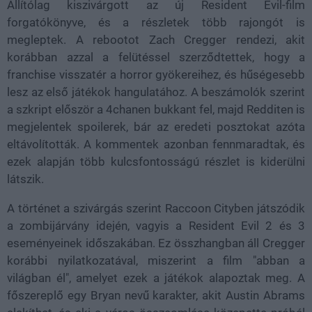
Állítólag kiszivárgott az új Resident Evil-film
forgatókönyve, és a részletek több rajongót is
megleptek. A rebootot Zach Cregger rendezi, akit
korábban azzal a felütéssel szerződtettek, hogy a
franchise visszatér a horror gyökereihez, és hűségesebb
lesz az első játékok hangulatához. A beszámolók szerint
a szkript először a 4chanen bukkant fel, majd Redditen is
megjelentek spoilerek, bár az eredeti posztokat azóta
eltávolították. A kommentek azonban fennmaradtak, és
ezek alapján több kulcsfontosságú részlet is kiderülni
látszik.
A történet a szivárgás szerint Raccoon Cityben játszódik
a zombijárvány idején, vagyis a Resident Evil 2 és 3
eseményeinek időszakában. Ez összhangban áll Cregger
korábbi nyilatkozatával, miszerint a film "abban a
világban él", amelyet ezek a játékok alapoztak meg. A
főszereplő egy Bryan nevű karakter, akit Austin Abrams