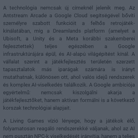
A technológia nemcsak új címeknél jelenik meg. Az
Antstream Arcade a Google Cloud segítségével bővíti
személyre szabott funkcióit a felhős retrojáték-
kínálatában, míg a Dreamlands platform (amelyet a
Ubisoft, a Unity és a Meta korábbi szakemberei
fejlesztettek) teljes egészében a Google
infrastruktúrájára épül, és AI-alapú világépítést kínál. A
vállalat szerint a játékfejlesztés területén szerzett
tapasztalatok más iparágak számára is irányt
mutathatnak, különösen ott, ahol valós idejű rendszerek
és komplex AI-viselkedés találkozik. A Google ambíciója
egyértelmű: nemcsak kiszolgálni akarja a
játékfejlesztőket, hanem aktívan formálni is a következő
korszak technológiai alapjait.
A Living Games vízió lényege, hogy a játékok élő,
folyamatosan reagáló rendszerekké váljanak, ahol az AI
nem pusztán NPC-k viselkedését irányítja, hanem a teljes