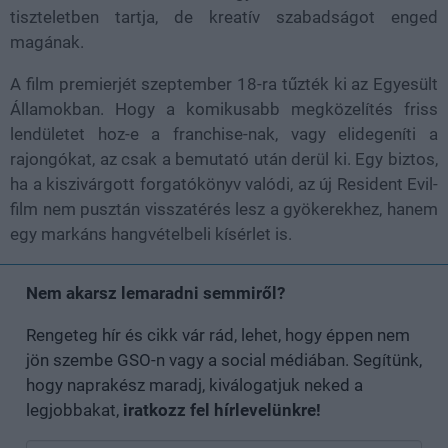
tiszteletben tartja, de kreatív szabadságot enged
magának.
A film premierjét szeptember 18-ra tűzték ki az Egyesült
Államokban. Hogy a komikusabb megközelítés friss
lendületet hoz-e a franchise-nak, vagy elidegeníti a
rajongókat, az csak a bemutató után derül ki. Egy biztos,
ha a kiszivárgott forgatókönyv valódi, az új Resident Evil-
film nem pusztán visszatérés lesz a gyökerekhez, hanem
egy markáns hangvételbeli kísérlet is.
Nem akarsz lemaradni semmiről?
Rengeteg hír és cikk vár rád, lehet, hogy éppen nem
jön szembe GSO-n vagy a social médiában. Segítünk,
hogy naprakész maradj, kiválogatjuk neked a
legjobbakat,
iratkozz fel hírlevelünkre!