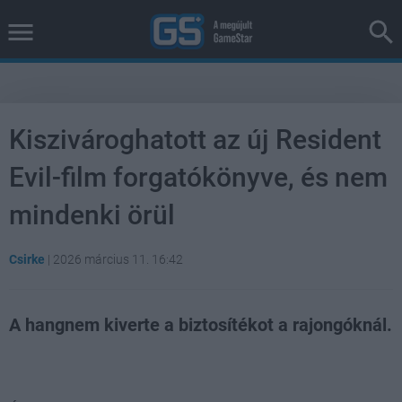
Kiszivároghatott az új Resident
Evil-film forgatókönyve, és nem
mindenki örül
Csirke
|
2026 március 11. 16:42
A hangnem kiverte a biztosítékot a rajongóknál.
Loaded
:
Unmute
37.00%