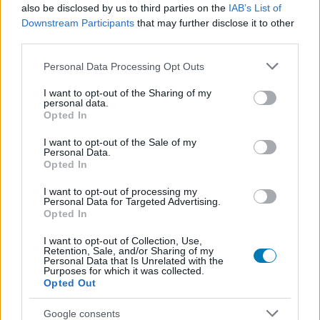
also be disclosed by us to third parties on the
IAB’s List of
Downstream Participants
that may further disclose it to other
third parties.
Please note that this website/app uses one or more Google
Personal Data Processing Opt Outs
services and may gather and store information including but
not limited to your visit or usage behaviour. You may click to
I want to opt-out of the Sharing of my
personal data.
grant or deny consent to Google and its third-party tags to
Hozzászólások
Opted In
use your data for below specified purposes in below Google
consent section.
I want to opt-out of the Sale of my
Personal Data.
Opted In
AI-ügynökökkel erősít a Google
I want to opt-out of processing my
a játékfejlesztésben
Personal Data for Targeted Advertising.
Opted In
I want to opt-out of Collection, Use,
Csirke
|
2026 március 11. 16:01
Retention, Sale, and/or Sharing of my
Personal Data that Is Unrelated with the
Purposes for which it was collected.
Opted Out
Új felhős eszközökkel gyorsítaná a Google a
Living Games koncepciót.
Google consents