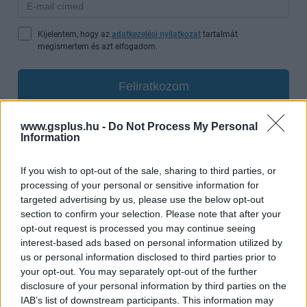
Kijelentem, hogy az
adatkezelési nyilatkozat
tartalmát
megismertem és azt elfogadom.
Feliratkozom
www.gsplus.hu -
Do Not Process My Personal
Information
SMASH by Meló-Diák: Homok, zene és a nyár legjobb
hangulata – Jön a második forduló! (X)
If you wish to opt-out of the sale, sharing to third parties, or
Július végén folytatódik a balatoni strandröplabda-
processing of your personal or sensitive information for
sorozat.
targeted advertising by us, please use the below opt-out
section to confirm your selection. Please note that after your
opt-out request is processed you may continue seeing
interest-based ads based on personal information utilized by
us or personal information disclosed to third parties prior to
Címkék:
#resident evil film
#resident evil capcom
your opt-out. You may separately opt-out of the further
disclosure of your personal information by third parties on the
IAB’s list of downstream participants. This information may