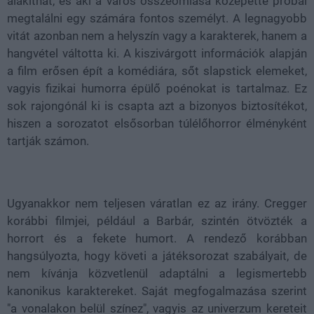
alakíthat, és aki a város összeomlása közepette próbál
megtalálni egy számára fontos személyt. A legnagyobb
vitát azonban nem a helyszín vagy a karakterek, hanem a
hangvétel váltotta ki. A kiszivárgott információk alapján
a film erősen épít a komédiára, sőt slapstick elemeket,
vagyis fizikai humorra épülő poénokat is tartalmaz. Ez
sok rajongónál ki is csapta azt a bizonyos biztosítékot,
hiszen a sorozatot elsősorban túlélőhorror élményként
tartják számon.
Ugyanakkor nem teljesen váratlan ez az irány. Cregger
korábbi filmjei, például a Barbár, szintén ötvözték a
horrort és a fekete humort. A rendező korábban
hangsúlyozta, hogy követi a játéksorozat szabályait, de
nem kívánja közvetlenül adaptálni a legismertebb
kanonikus karaktereket. Saját megfogalmazása szerint
"a vonalakon belül színez", vagyis az univerzum kereteit