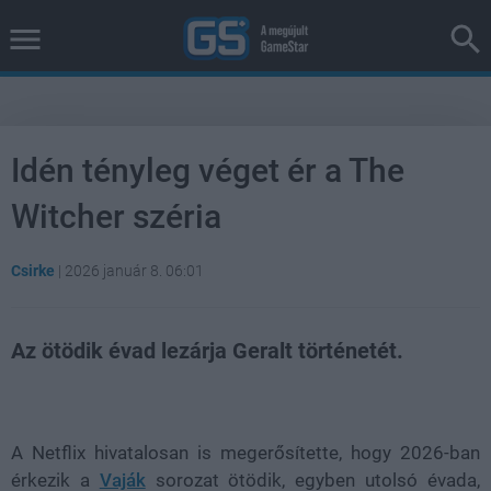
Idén tényleg véget ér a The
Witcher széria
Csirke
|
2026 január 8. 06:01
Az ötödik évad lezárja Geralt történetét.
Loaded
:
Unmute
100.00%
A Netflix hivatalosan is megerősítette, hogy 2026-ban
érkezik a
Vaják
sorozat ötödik, egyben utolsó évada,