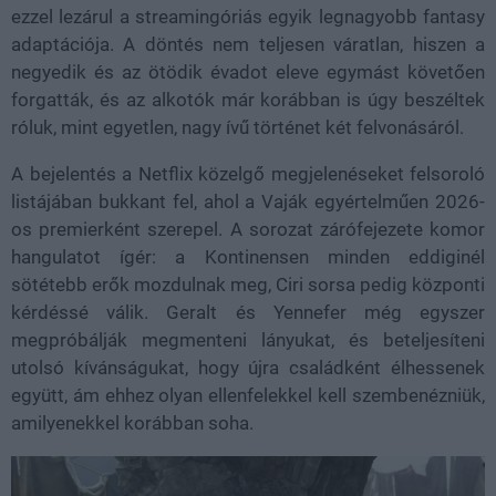
ezzel lezárul a streamingóriás egyik legnagyobb fantasy
adaptációja. A döntés nem teljesen váratlan, hiszen a
negyedik és az ötödik évadot eleve egymást követően
forgatták, és az alkotók már korábban is úgy beszéltek
róluk, mint egyetlen, nagy ívű történet két felvonásáról.
A bejelentés a Netflix közelgő megjelenéseket felsoroló
listájában bukkant fel, ahol a Vaják egyértelműen 2026-
os premierként szerepel. A sorozat zárófejezete komor
hangulatot ígér: a Kontinensen minden eddiginél
sötétebb erők mozdulnak meg, Ciri sorsa pedig központi
kérdéssé válik. Geralt és Yennefer még egyszer
megpróbálják megmenteni lányukat, és beteljesíteni
utolsó kívánságukat, hogy újra családként élhessenek
együtt, ám ehhez olyan ellenfelekkel kell szembenézniük,
amilyenekkel korábban soha.