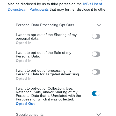
also be disclosed by us to third parties on the
IAB’s List of
Downstream Participants
that may further disclose it to other
third parties.
Please note that this website/app uses one or more Google
Personal Data Processing Opt Outs
services and may gather and store information including but
not limited to your visit or usage behaviour. You may click to
I want to opt-out of the Sharing of my
personal data.
grant or deny consent to Google and its third-party tags to
Opted In
use your data for below specified purposes in below Google
consent section.
I want to opt-out of the Sale of my
Hozzászólások
Personal Data.
Opted In
I want to opt-out of processing my
Personal Data for Targeted Advertising.
Újra feltörték a Rainbow Six
Opted In
I want to opt-out of Collection, Use,
Siege szervereit
Retention, Sale, and/or Sharing of my
Personal Data that Is Unrelated with the
Purposes for which it was collected.
Opted Out
Csirke
|
2026 január 7. 22:05
Google consents