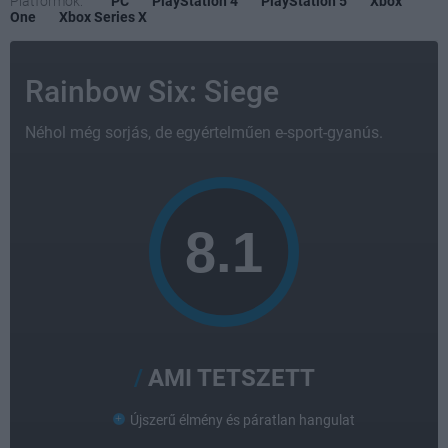
Platformok:
PC
PlayStation 4
PlayStation 5
Xbox
One
Xbox Series X
Rainbow Six: Siege
Néhol még sorjás, de egyértelműen e-sport-gyanús.
AMI TETSZETT
Újszerű élmény és páratlan hangulat