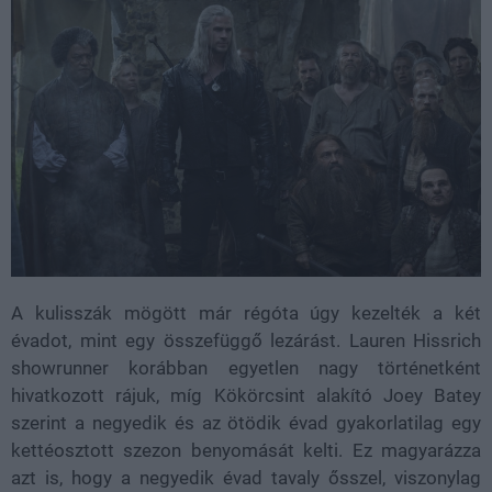
A kulisszák mögött már régóta úgy kezelték a két
évadot, mint egy összefüggő lezárást. Lauren Hissrich
showrunner korábban egyetlen nagy történetként
hivatkozott rájuk, míg Kökörcsint alakító Joey Batey
szerint a negyedik és az ötödik évad gyakorlatilag egy
kettéosztott szezon benyomását kelti. Ez magyarázza
azt is, hogy a negyedik évad tavaly ősszel, viszonylag