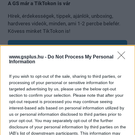
A GS már a TikTokon is vár
Hírek, érdekességek, tippek, ajánlók, unboxing,
hardveres videók, minden, ami 1-2 percbe belefér.
Kövess minket TikTokon is!
Megnézem
www.gsplus.hu -
Do Not Process My Personal
Information
If you wish to opt-out of the sale, sharing to third parties, or
SMASH by Meló-Diák: Homok, zene és a nyár legjobb
hangulata – Jön a második forduló! (X)
processing of your personal or sensitive information for
Július végén folytatódik a balatoni strandröplabda-
targeted advertising by us, please use the below opt-out
sorozat.
section to confirm your selection. Please note that after your
opt-out request is processed you may continue seeing
interest-based ads based on personal information utilized by
us or personal information disclosed to third parties prior to
your opt-out. You may separately opt-out of the further
Címkék:
#the witcher
#vaják
#netflix
#liam
disclosure of your personal information by third parties on the
IAB’s list of downstream participants. This information may
hemsworth