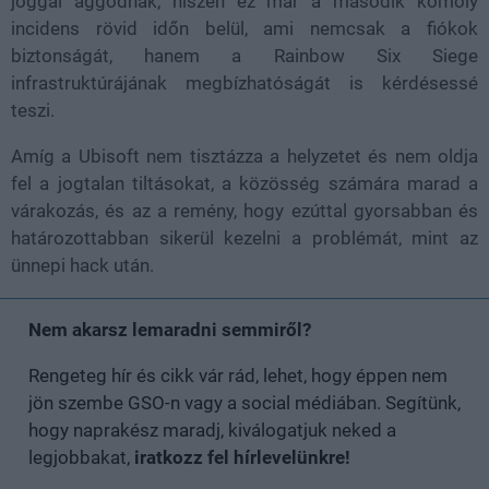
joggal aggódnak, hiszen ez már a második komoly
incidens rövid időn belül, ami nemcsak a fiókok
biztonságát, hanem a Rainbow Six Siege
infrastruktúrájának megbízhatóságát is kérdésessé
teszi.
Amíg a Ubisoft nem tisztázza a helyzetet és nem oldja
fel a jogtalan tiltásokat, a közösség számára marad a
várakozás, és az a remény, hogy ezúttal gyorsabban és
határozottabban sikerül kezelni a problémát, mint az
ünnepi hack után.
Nem akarsz lemaradni semmiről?
Rengeteg hír és cikk vár rád, lehet, hogy éppen nem
jön szembe GSO-n vagy a social médiában. Segítünk,
hogy naprakész maradj, kiválogatjuk neked a
legjobbakat,
iratkozz fel hírlevelünkre!