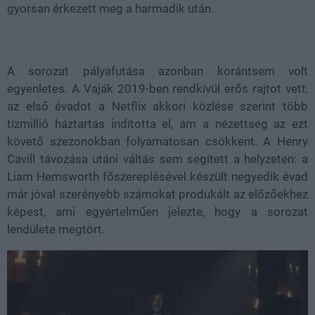
gyorsan érkezett meg a harmadik után.
A sorozat pályafutása azonban korántsem volt
egyenletes. A Vaják 2019-ben rendkívül erős rajtot vett,
az első évadot a Netflix akkori közlése szerint több
tízmillió háztartás indította el, ám a nézettség az ezt
követő szezonokban folyamatosan csökkent. A Henry
Cavill távozása utáni váltás sem segített a helyzeten: a
Liam Hemsworth főszereplésével készült negyedik évad
már jóval szerényebb számokat produkált az előzőekhez
képest, ami egyértelműen jelezte, hogy a sorozat
lendülete megtört.