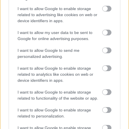
Tömeges, 67 napos tiltás sújtja a játékosokat.
I want to allow Google to enable storage
related to advertising like cookies on web or
Loaded
:
Unmute
device identifiers in apps.
81.69%
I want to allow my user data to be sent to
Újabb komoly biztonsági incidens rázta meg a
Rainbow
Google for online advertising purposes.
Six Siege
közösségét, miután a játékot ismét feltörték,
és ezúttal tömeges, 67 napos tiltások jelentek meg a
I want to allow Google to send me
játékosok fiókjain. A probléma alig néhány nappal követi
personalized advertising.
az ünnepek alatti botrányt, amikor egy exploit miatt
I want to allow Google to enable storage
egyesek milliárdnyi prémium valutát kaptak, másokat
related to analytics like cookies on web or
pedig véletlenszerűen kitiltott a rendszer.
device identifiers in apps.
A mostani eset január elején ütötte fel a fejét, amikor a
I want to allow Google to enable storage
játékosok arra lettek figyelmesek, hogy minden előzetes
related to functionality of the website or app.
figyelmeztetés nélkül pontosan 67 napos
I want to allow Google to enable storage
felfüggesztéseket kaptak. A furcsa időtartam sokak
related to personalization.
szerint a közösségben ismert hat-hét mémre utal, ami
tovább erősítette a gyanút, hogy nem szokványos
I want to allow Google to enable storage