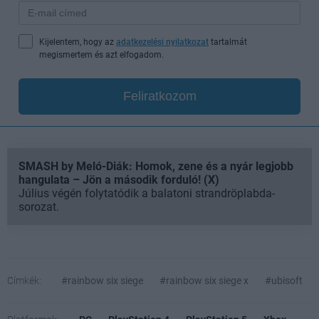
Kijelentem, hogy az
adatkezelési nyilatkozat
tartalmát
megismertem és azt elfogadom.
Feliratkozom
SMASH by Meló-Diák: Homok, zene és a nyár legjobb
hangulata – Jön a második forduló! (X)
Július végén folytatódik a balatoni strandröplabda-
sorozat.
Címkék:
#rainbow six siege
#rainbow six siege x
#ubisoft