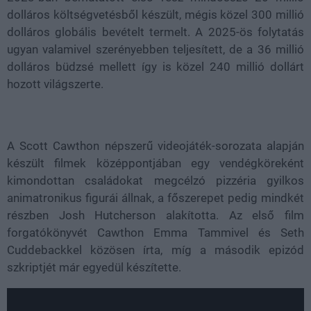
dolláros költségvetésből készült, mégis közel 300 millió
dolláros globális bevételt termelt. A 2025-ös folytatás
ugyan valamivel szerényebben teljesített, de a 36 millió
dolláros büdzsé mellett így is közel 240 millió dollárt
hozott világszerte.
A Scott Cawthon népszerű videojáték-sorozata alapján
készült filmek középpontjában egy vendégköreként
kimondottan családokat megcélzó pizzéria gyilkos
animatronikus figurái állnak, a főszerepet pedig mindkét
részben Josh Hutcherson alakította. Az első film
forgatókönyvét Cawthon Emma Tammivel és Seth
Cuddebackkel közösen írta, míg a második epizód
szkriptjét már egyedül készítette.