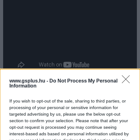
www.gsplus.hu -
Do Not Process My Personal
Bár a kasszáknál kiválóan teljesített a franchise, a
Information
kritikusok egyik részt sem fogadták különösebb
lelkesedéssel. Éppen ezért a Blumhouse minden
If you wish to opt-out of the sale, sharing to third parties, or
processing of your personal or sensitive information for
bizonnyal abban bízik, hogy Dauberman érkezésével
targeted advertising by us, please use the below opt-out
nemcsak a bevételek maradnak impozánsak, hanem a
section to confirm your selection. Please note that after your
filmsorozat szakmai megítélése is javulhat.
opt-out request is processed you may continue seeing
interest-based ads based on personal information utilized by