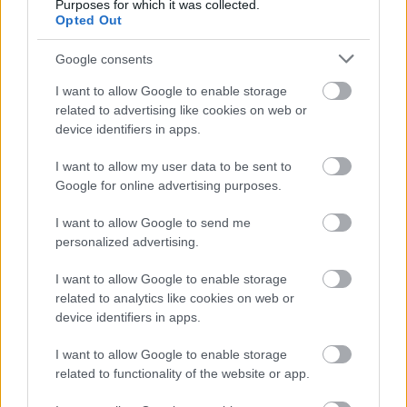
Purposes for which it was collected.
Opted Out
Google consents
Hiába fizettek értük, a Sony
I want to allow Google to enable storage
related to advertising like cookies on web or
több mint 500 filmet és
device identifiers in apps.
sorozatot töröl a PlayStation-
I want to allow my user data to be sent to
Google for online advertising purposes.
felhasználók könyvtárából
I want to allow Google to send me
Chavalier
|
2026 június 28. 06:01
personalized advertising.
I want to allow Google to enable storage
related to analytics like cookies on web or
Egyik napról a másikra elveszítik a hozzáférést
device identifiers in apps.
a megvásárolt alkotásokhoz.
I want to allow Google to enable storage
Loaded
:
Unmute
related to functionality of the website or app.
21.65%