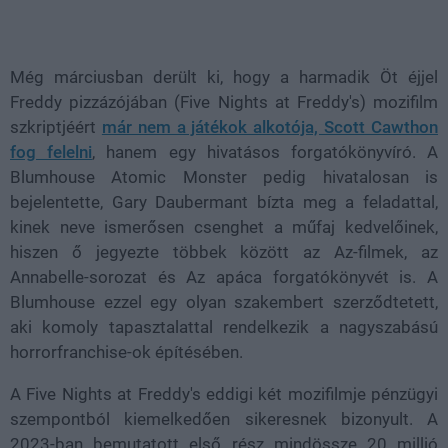
Loaded
:
Unmute
36.89%
Még márciusban derült ki, hogy a harmadik Öt éjjel
Freddy pizzázójában (Five Nights at Freddy's) mozifilm
szkriptjéért
már nem a játékok alkotója, Scott Cawthon
fog felelni
, hanem egy hivatásos forgatókönyvíró. A
Blumhouse Atomic Monster pedig hivatalosan is
bejelentette, Gary Daubermant bízta meg a feladattal,
kinek neve ismerősen csenghet a műfaj kedvelőinek,
hiszen ő jegyezte többek között az Az-filmek, az
Annabelle-sorozat és Az apáca forgatókönyvét is. A
Blumhouse ezzel egy olyan szakembert szerződtetett,
aki komoly tapasztalattal rendelkezik a nagyszabású
horrorfranchise-ok építésében.
A Five Nights at Freddy's eddigi két mozifilmje pénzügyi
szempontból kiemelkedően sikeresnek bizonyult. A
2023-ban bemutatott első rész mindössze 20 millió