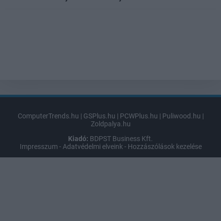
ComputerTrends.hu
|
GSPlus.hu
|
PCWPlus.hu
|
Puliwood.hu
|
Zoldpalya.hu
Kiadó:
BDPST Business Kft.
Impresszum
-
Adatvédelmi elveink
-
Hozzászólások kezelése