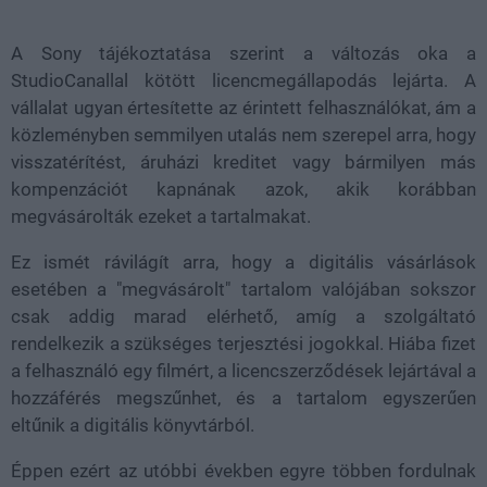
A Sony tájékoztatása szerint a változás oka a
StudioCanallal kötött licencmegállapodás lejárta. A
vállalat ugyan értesítette az érintett felhasználókat, ám a
közleményben semmilyen utalás nem szerepel arra, hogy
visszatérítést, áruházi kreditet vagy bármilyen más
kompenzációt kapnának azok, akik korábban
megvásárolták ezeket a tartalmakat.
Ez ismét rávilágít arra, hogy a digitális vásárlások
esetében a "megvásárolt" tartalom valójában sokszor
csak addig marad elérhető, amíg a szolgáltató
rendelkezik a szükséges terjesztési jogokkal. Hiába fizet
a felhasználó egy filmért, a licencszerződések lejártával a
hozzáférés megszűnhet, és a tartalom egyszerűen
eltűnik a digitális könyvtárból.
Éppen ezért az utóbbi években egyre többen fordulnak