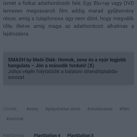
ismét a fizikai adathordozók felé. Egy Blu-ray vagy DVD
lemezen megvásárolt film addig marad gyűjtemény
része, amíg a tulajdonosa úgy nem dönt, hogy megválik
tőle, illetve amíg maga az adathordozó alkalmas a
lejátszásra.
SMASH by Meló-Diák: Homok, zene és a nyár legjobb
hangulata – Jön a második forduló! (X)
Július végén folytatódik a balatoni strandröplabda-
sorozat.
Címkék:
#sony
#playstation store
#studiocanal
#film
#sorozat
Platformok:
PlayStation 4
PlayStation 5