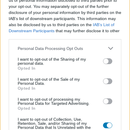
us or personal information disclosed to third parties prior to
your opt-out. You may separately opt-out of the further
SMASH by Meló-Diák: Homok, zene és a nyár legjobb
disclosure of your personal information by third parties on the
hangulata – Jön a második forduló! (X)
IAB’s list of downstream participants. This information may
Július végén folytatódik a balatoni strandröplabda-
also be disclosed by us to third parties on the
IAB’s List of
sorozat.
Downstream Participants
that may further disclose it to other
third parties.
Please note that this website/app uses one or more Google
Personal Data Processing Opt Outs
services and may gather and store information including but
Címkék:
#five nights at freddy's 3
#öt éjjel freddy pizzázójában
not limited to your visit or usage behaviour. You may click to
I want to opt-out of the Sharing of my
personal data.
grant or deny consent to Google and its third-party tags to
3
#forgatókönyvíró
#gary dauberman
Opted In
use your data for below specified purposes in below Google
consent section.
I want to opt-out of the Sale of my
Personal Data.
Opted In
I want to opt-out of processing my
Personal Data for Targeted Advertising.
Opted In
I want to opt-out of Collection, Use,
Retention, Sale, and/or Sharing of my
Personal Data that Is Unrelated with the
Hozzászólások