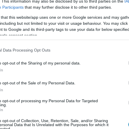
. This information may also be disclosed by us to third parties on the
IA
Participants
that may further disclose it to other third parties.
 that this website/app uses one or more Google services and may gath
including but not limited to your visit or usage behaviour. You may click 
 to Google and its third-party tags to use your data for below specifi
ogle consent section.
l Data Processing Opt Outs
o opt-out of the Sharing of my personal data.
In
o opt-out of the Sale of my Personal Data.
In
to opt-out of processing my Personal Data for Targeted
ing.
In
o opt-out of Collection, Use, Retention, Sale, and/or Sharing
ersonal Data that Is Unrelated with the Purposes for which it
lected.