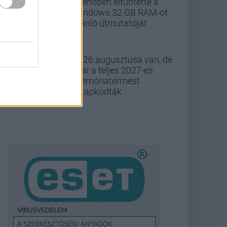
csendben eltüntette a
Windows 32 GB RAM-ot
ajánló útmutatóját
2026 augusztusa van, de
már a teljes 2027-es
memóriatermést
elkapkodták