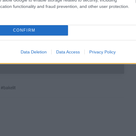
elni, de az első kör sajnos el is fogyott és kérdéses,
cation functionality and fraud prevention, and other user protection.
yébként 35 dollár, azaz nagyjából 10 ezer forint, ha a
óknál) elérhetővé válna, akkor kb. ennyit kellene
CONFIRM
Data Deletion
Data Access
Privacy Policy
b hangulata – Jön a második forduló! (X)
sorozat.
#bakelit