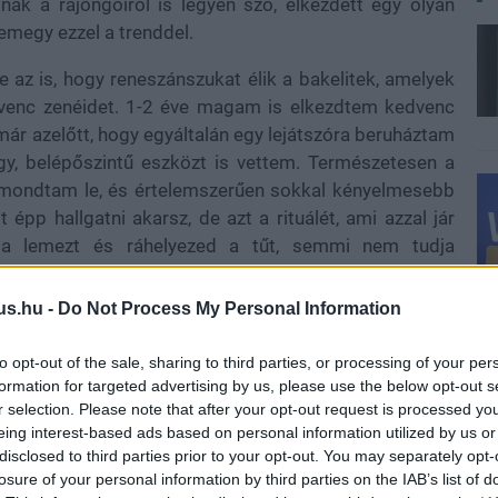
ak a rajongóiról is legyen szó, elkezdett egy olyan
emegy ezzel a trenddel.
 az is, hogy reneszánszukat élik a bakelitek, amelyek
kedvenc zenéidet. 1-2 éve magam is elkezdtem kedvenc
ár azelőtt, hogy egyáltalán egy lejátszóra beruháztam
gy, belépőszintű eszközt is vettem. Természetesen a
m mondtam le, és értelemszerűen sokkal kényelmesebb
 épp hallgatni akarsz, de azt a rituálét, ami azzal jár
 a lemezt és ráhelyezed a tűt, semmi nem tudja
us.hu -
Do Not Process My Personal Information
to opt-out of the sale, sharing to third parties, or processing of your per
a Fallout és megjelent a harmadik számozott játék, a
formation for targeted advertising by us, please use the below opt-out s
ádióállomások révén, ez pedig az Amazon élőszereplős
r selection. Please note that after your opt-out request is processed y
lönleges, gyűjtői bakelit is érkezett, hogy a lehető
eing interest-based ads based on personal information utilized by us or
széria muzsikáját.
disclosed to third parties prior to your opt-out. You may separately opt-
losure of your personal information by third parties on the IAB’s list of