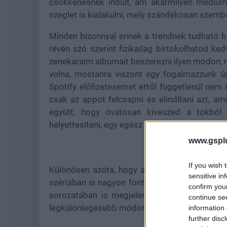
csökkenésnek indult, ám akármilyen médiumn
szeglet is kialakulni, mely szándékosan szemb
Minden bizonnyal ennek a trendnek tudható be
révén szó szerint fizikailag birtokolhatod 
zenekaraim albumait beszerezni ilyen módon, m
volna, mostanra viszont egy fogalmazzunk ú
Spotify előfizetesemet ettől függetlenül ne
csak az appot felcsapni és elindítani azt, amit
együtt, hogy óvatosan kiveszed a tokból
helyettesíteni, egy egész más jellegű élmény.
www.gspl
If you wish 
Különösen azóta, hogy a Bethesdához került 
sensitive in
szériában is nagyon fontossá vált a zene a r
confirm you
sorozatában is megjelenik. Most pedig egy kü
continue se
legkülönlegesebb módon hallgathassuk meg a 
information 
further disc