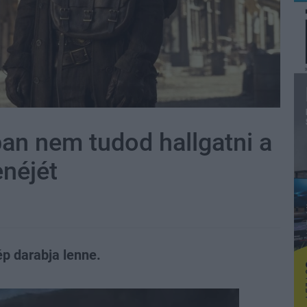
n nem tudod hallgatni a
enéjét
p darabja lenne.