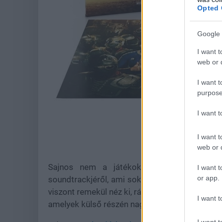
Opted 
Google 
I want t
web or d
I want t
purpose
I want 
I want t
web or d
Sajnos nem a játékokból visszatérő, kla
I want t
or app.
soundtrackjéről, ami sokkal kevésbé emlékeze
viszont remekül néz ki, ráadásul a külső fedla
I want t
amelyek külső részén nagy felbontású printeket
I want t