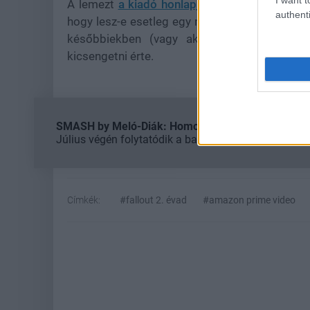
A lemezt
a kiadó honlapjáról
lehetett megrend
authenti
hogy lesz-e esetleg egy második kör. Az ára eg
későbbiekben (vagy akár hazai viszontelad
kicsengetni érte.
SMASH by Meló-Diák: Homok, zene és a nyár legjob
Július végén folytatódik a balatoni strandröplabda-
Címkék:
#fallout 2. évad
#amazon prime video