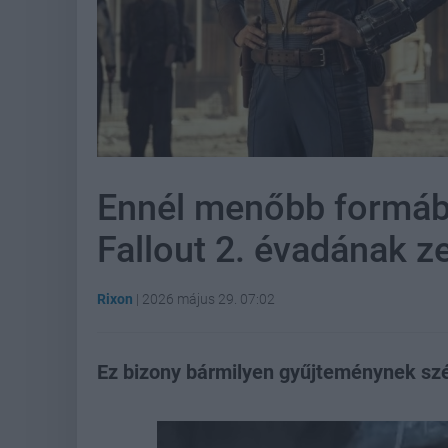
Ennél menőbb formába
Fallout 2. évadának z
Rixon
|
2026 május 29. 07:02
Ez bizony bármilyen gyűjteménynek szé