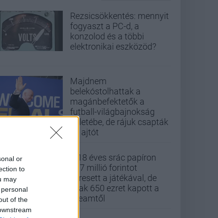
Rezsicsökkentés: mennyit
fogyaszt a PC-d, a
konzolod és a többi
elektronikai eszközöd?
Majdnem
belekóstolhattak a
magánbefektetők a
futball-világbajnokság
üzletébe, de rájuk csapták
az ajtót
A 18 éves srác papíron
sonal or
437 millió forintot
ection to
keresett a játékával, de
ou may
csak 650 ezret kapott a
 personal
Steamtől
out of the
 downstream