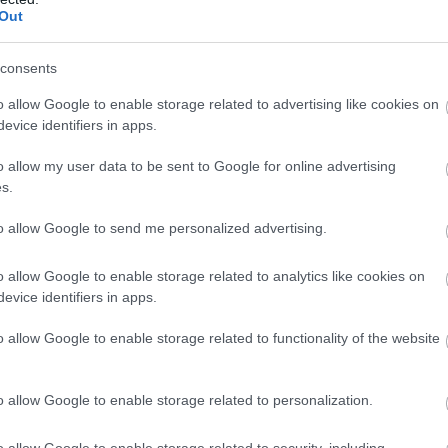
Out
consents
o allow Google to enable storage related to advertising like cookies on
evice identifiers in apps.
o allow my user data to be sent to Google for online advertising
s.
to allow Google to send me personalized advertising.
o allow Google to enable storage related to analytics like cookies on
evice identifiers in apps.
sszikus dalokról van szó, hanem a sorozat saját
o allow Google to enable storage related to functionality of the website
tes a széria főcímén kívül. A két lemezes gyűjtemény
pon belül a lemezek egy egy külön tokban kaptak helyet,
o allow Google to enable storage related to personalization.
 láthatunk a sorozat posztereivel.
o allow Google to enable storage related to security, including