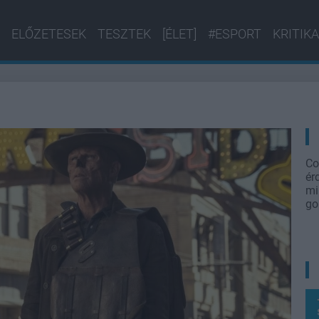
ELŐZETESEK
TESZTEK
[ÉLET]
#ESPORT
KRITIKA
Co
ér
mi
go