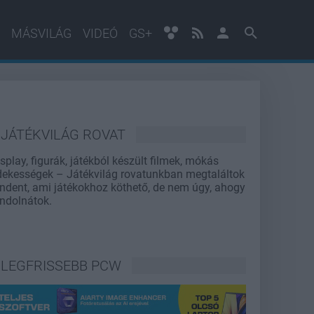
MÁSVILÁG
VIDEÓ
GS+
JÁTÉKVILÁG ROVAT
splay, figurák, játékból készült filmek, mókás
dekességek – Játékvilág rovatunkban megtaláltok
ndent, ami játékokhoz köthető, de nem úgy, ahogy
ndolnátok.
LEGFRISSEBB PCW