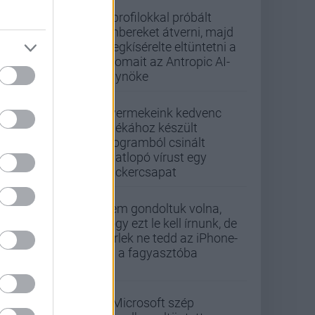
Álprofilokkal próbált
embereket átverni, majd
megkísérelte eltüntetni a
nyomait az Antropic AI-
ügynöke
Gyermekeink kedvenc
játékához készült
programból csinált
adatlopó vírust egy
hackercsapat
Nem gondoltuk volna,
hogy ezt le kell írnunk, de
kérlek ne tedd az iPhone-
od a fagyasztóba
A Microsoft szép