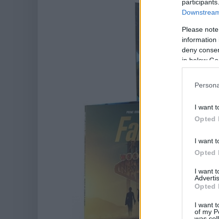
participants
Downstream 
Please note
information 
deny consent
in below Go
Persona
I want t
Opted 
I want t
Opted 
I want 
Advertis
Opted 
I want t
of my P
was col