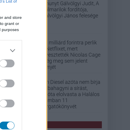
B’s List of
Elhunyt Gálvölgyi Judit, A
szilmarilok fordítója,
Gálvölgyi János felesége
er and store
to grant or
ed purposes
33 milliárd forintra perlik
a Netflixet, mert
elvesztették Nicolas Cage
még meg sem jelent
filmjét
Vin Diesel azóta nem bírja
abbahagyni a sírást,
mióta elolvasta a Halálos
iramban 11
forgatókönyvét
PCW HÍREK