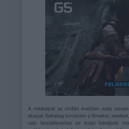
Loaded
:
Unmute
39.09%
A médiaipar az utóbbi években szép lassan
akarjuk fizikailag birtokolni a filmeket, zenék
való hozzáféréshez és kvázi béreljünk m