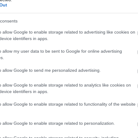
Out
consents
o allow Google to enable storage related to advertising like cookies on
evice identifiers in apps.
o allow my user data to be sent to Google for online advertising
s.
to allow Google to send me personalized advertising.
o allow Google to enable storage related to analytics like cookies on
evice identifiers in apps.
zászólások
o allow Google to enable storage related to functionality of the website
o allow Google to enable storage related to personalization.
, miután fejbe dobták az
o allow Google to enable storage related to security, including