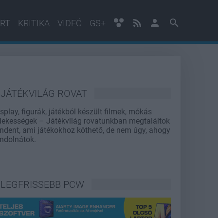
RT
KRITIKA
VIDEÓ
GS+
JÁTÉKVILÁG ROVAT
splay, figurák, játékból készült filmek, mókás
dekességek – Játékvilág rovatunkban megtaláltok
ndent, ami játékokhoz köthető, de nem úgy, ahogy
ndolnátok.
LEGFRISSEBB PCW