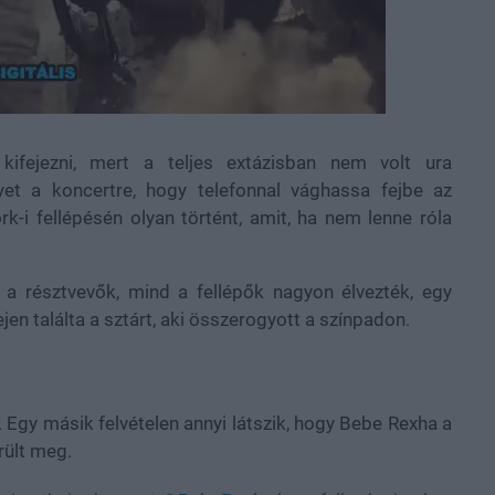
kifejezni, mert a teljes extázisban nem volt ura
gyet a koncertre, hogy telefonnal vághassa fejbe az
-i fellépésén olyan történt, amit, ha nem lenne róla
d a résztvevők, mind a fellépők nagyon élvezték, egy
jen találta a sztárt, aki összerogyott a színpadon.
. Egy másik felvételen annyi látszik, hogy Bebe Rexha a
rült meg.