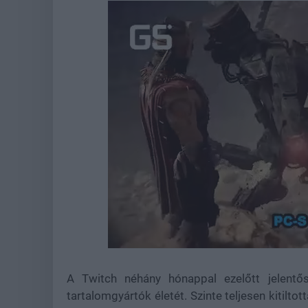
Loaded
:
Unmute
44.88%
A Twitch néhány hónappal ezelőtt jelentős
tartalomgyártók életét. Szinte teljesen kitilto