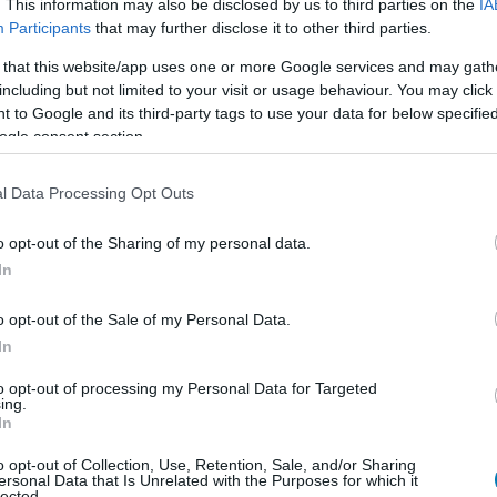
. This information may also be disclosed by us to third parties on the
IA
Participants
that may further disclose it to other third parties.
y, hogy a szerződése nem exkluzív. A Kick csak azért
 that this website/app uses one or more Google services and may gath
 de nem gátolja őt abban, hogy a Twitchen is pörgesse
including but not limited to your visit or usage behaviour. You may click 
 hasonló, aki az egyik legismertebb női twitches
 to Google and its third-party tags to use your data for below specifi
ogle consent section.
dást a platformmal 30 millió dollár értékben.
l Data Processing Opt Outs
o opt-out of the Sharing of my personal data.
s a Kick színpatikusnak tűnő hozzáállása a
In
ú kezdete lehet. Láttunk már azonban hasonló
entén. Meglátjuk, hogy mi lesz ebből az egészből
o opt-out of the Sale of my Personal Data.
In
to opt-out of processing my Personal Data for Targeted
ing.
In
b hangulata – Jön a második forduló! (X)
o opt-out of Collection, Use, Retention, Sale, and/or Sharing
sorozat.
ersonal Data that Is Unrelated with the Purposes for which it
lected.