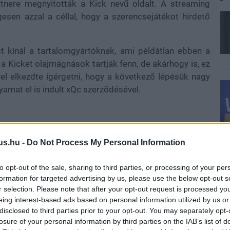
artnere megnyitották a Kick nevű oldalt. A streaming
gesen azzal a céllal, hogy a szerencsejátékot hirdető
st kínál a tartalomgyártóknak, ami példátlan ebben a
 a Kicket olajmágnások tartják fenn, de akárhogy is, ez
vel elkezdte ígérgetni, hogy a következő lépésük nagy
yamat el is indult xQc szerződésével.
 az tény, hogy a platform egyik legismertebb karaktere -
us.hu -
Do Not Process My Personal Information
izetést. Ezt viszont nem készpénzben kapja meg, a dolog
neki potenciálisan leszurkolni annak fényében, hogy egy
to opt-out of the sale, sharing to third parties, or processing of your per
 majd a platformon. Ennek egy részét ráadásul Félix
formation for targeted advertising by us, please use the below opt-out s
iónak nem annyi lesz a tényleges, pénzben kifizetett
r selection. Please note that after your opt-out request is processed y
eing interest-based ads based on personal information utilized by us or
disclosed to third parties prior to your opt-out. You may separately opt-
losure of your personal information by third parties on the IAB’s list of
twitter.com/dDuHSVneVx