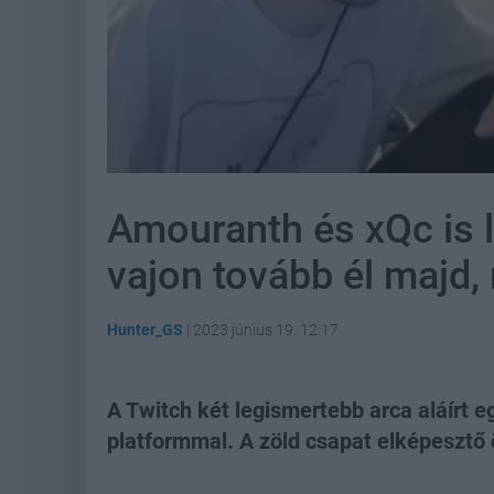
Amouranth és xQc is l
vajon tovább él majd,
Hunter_GS
|
2023 június 19. 12:17
A Twitch két legismertebb arca aláírt 
platformmal. A zöld csapat elképesztő