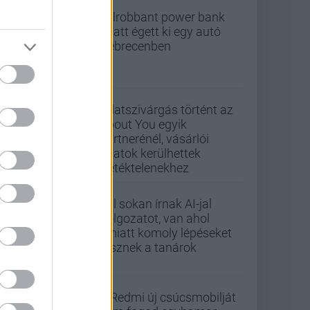
Felrobbant power bank
miatt égett ki egy autó
Debrecenben
Adatszivárgás történt az
About You egyik
partnerénél, vásárlói
adatok kerülhettek
illetéktelenekhez
Túl sokan írnak AI-jal
dolgozatot, van ahol
emiatt komoly lépéseket
tesznek a tanárok
A Redmi új csúcsmobilját