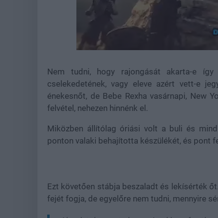
Loaded
:
Unmute
22.18%
Nem tudni, hogy rajongását akarta-e így 
cselekedetének, vagy eleve azért vett-e je
énekesnőt, de Bebe Rexha vasárnapi, New York
felvétel, nehezen hinnénk el.
Miközben állítólag óriási volt a buli és min
ponton valaki behajította készülékét, és pont fe
Ezt követően stábja beszaladt és lekísérték őt
fejét fogja, de egyelőre nem tudni, mennyire sé