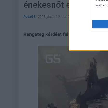
énekesnőt egy telefo
authenti
PacaGS
|
2023 június 19. 11:12
Rengeteg kérdést felvet a Bebe Rexha k