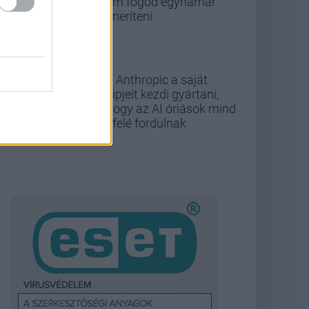
nem fogod egyhamar
lemeríteni
Az Anthropic a saját
chipjeit kezdi gyártani,
ahogy az AI óriások mind
befelé fordulnak