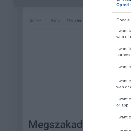
Opted 
Google 
Címkék:
#xqc
#felix lengyel
#twitch
#kick
I want t
web or d
I want t
purpose
I want 
I want t
web or d
Hoz
I want t
or app.
I want t
Megszakadt a koncert
I want t