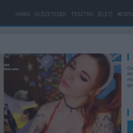
HÍREK
ELŐZETESEK
TESZTEK
[ÉLET]
#ESPO
Co
ér
mi
go