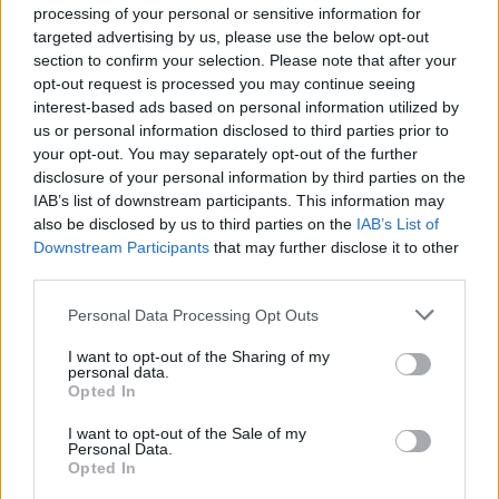
processing of your personal or sensitive information for
targeted advertising by us, please use the below opt-out
section to confirm your selection. Please note that after your
opt-out request is processed you may continue seeing
interest-based ads based on personal information utilized by
us or personal information disclosed to third parties prior to
your opt-out. You may separately opt-out of the further
Guild Wars 2: Heart of Thorns - jövő héten érkezik az
disclosure of your personal information by third parties on the
első raid
IAB’s list of downstream participants. This information may
Hír
| 2015.11.11 10:37
also be disclosed by us to third parties on the
IAB’s List of
A Guild Wars 2: Heart of Thorns egyik legnagyobb újítására,
Downstream Participants
that may further disclose it to other
a tízfős raidekre kicsit várnunk kellett a megjelenés után is,
third parties.
de hamarosan kipróbálhatjuk, milyen lesz ez az újfajta
küldetéstípus.
Please note that this website/app uses one or more Google
Personal Data Processing Opt Outs
services and may gather and store information including but
not limited to your visit or usage behaviour. You may click to
I want to opt-out of the Sharing of my
personal data.
grant or deny consent to Google and its third-party tags to
Opted In
use your data for below specified purposes in below Google
consent section.
I want to opt-out of the Sale of my
Personal Data.
Opted In