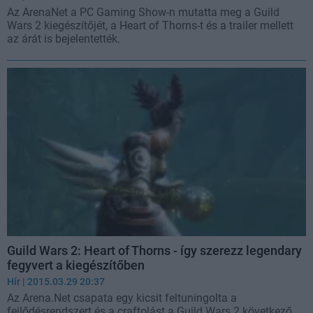
Az ArenaNet a PC Gaming Show-n mutatta meg a Guild
Wars 2 kiegészítőjét, a Heart of Thorns-t és a trailer mellett
az árát is bejelentették.
Guild Wars 2: Heart of Thorns - így szerezz legendary
fegyvert a kiegészítőben
Hír
| 2015.03.29 20:37
Az Arena.Net csapata egy kicsit feltuningolta a
fejlődésrendszert és a craftolást a Guild Wars 2 következő