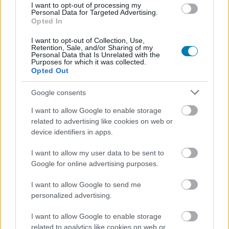
I want to opt-out of processing my
Personal Data for Targeted Advertising.
Opted In
I want to opt-out of Collection, Use,
Retention, Sale, and/or Sharing of my
Personal Data that Is Unrelated with the
Purposes for which it was collected.
Guild Wars 2: Heart of Thorns - a főgonosz is
Opted Out
megmutatja magát a launch trailerben (videó)
Hír
| 2015.09.26 16:40
Google consents
Sárkányok, egy lángoló kard, és látványos varázslatok: a
Guild Wars 2: Heart of Throns launch trailerében minden
I want to allow Google to enable storage
megvan, amiért szeretjük az ArenaNet MMO-jának stílusát.
related to advertising like cookies on web or
device identifiers in apps.
I want to allow my user data to be sent to
Google for online advertising purposes.
I want to allow Google to send me
personalized advertising.
I want to allow Google to enable storage
related to analytics like cookies on web or