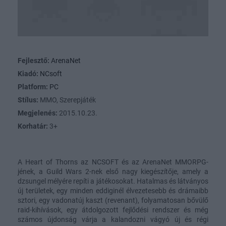
Fejlesztő:
ArenaNet
Kiadó:
NCsoft
Platform:
PC
Stílus:
MMO, Szerepjáték
Megjelenés:
2015.10.23.
Korhatár:
3+
A Heart of Thorns az NCSOFT és az ArenaNet MMORPG-
jének, a Guild Wars 2-nek első nagy kiegészítője, amely a
dzsungel mélyére repíti a játékosokat. Hatalmas és látványos
új területek, egy minden eddiginél élvezetesebb és drámaibb
sztori, egy vadonatúj kaszt (revenant), folyamatosan bővülő
raid-kihívások, egy átdolgozott fejlődési rendszer és még
számos újdonság várja a kalandozni vágyó új és régi