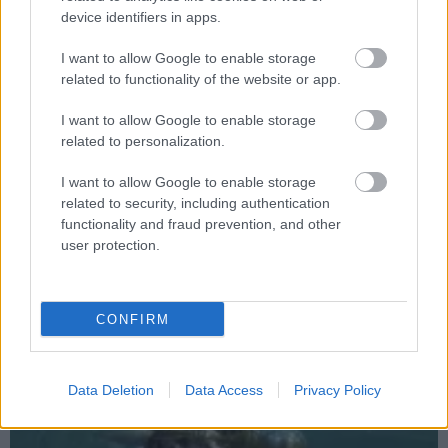
device identifiers in apps.
I want to allow Google to enable storage
related to functionality of the website or app.
Guild Wars 2: Heart of Thorns - a szakma nagyágyúi
szinkronizálják
I want to allow Google to enable storage
Hír
| 2015.09.23 13:05
related to personalization.
Rengeteg nagynevű szinkronszínész tér vissza, hogy újra
eljátssza az alapjátékban általa megszólaltatott karaktert a
I want to allow Google to enable storage
Guild Wars 2: Heart of Thornsban is, de Nolan North-ra
related to security, including authentication
például még nagyobb szerep vár majd a kiegészítőben.
functionality and fraud prevention, and other
user protection.
CONFIRM
Data Deletion
Data Access
Privacy Policy