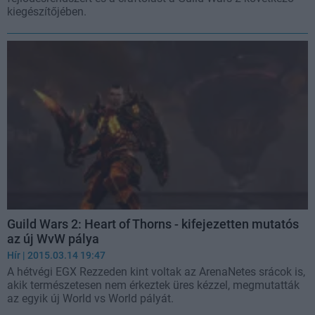
kiegészítőjében.
Guild Wars 2: Heart of Thorns - kifejezetten mutatós
az új WvW pálya
Hír
| 2015.03.14 19:47
A hétvégi EGX Rezzeden kint voltak az ArenaNetes srácok is,
akik természetesen nem érkeztek üres kézzel, megmutatták
az egyik új World vs World pályát.