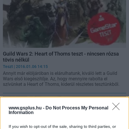
Guild Wars 2: Heart of Thorns teszt - nincsen rózsa
tövis nélkül
Teszt
| 2016.01.06 14:15
Annyit már elöljáróban is elárulhatunk, kiváló lett a Guild
Wars első kiegészítője. Az, hogy mennyire rabolta el
szívünket a Heart of Thorns, kiderül részletes tesztünkből.
www.gsplus.hu -
Do Not Process My Personal
Information
If you wish to opt-out of the sale, sharing to third parties, or