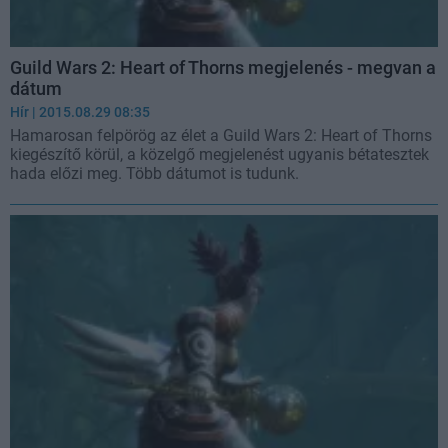
Guild Wars 2: Heart of Thorns megjelenés - megvan a
dátum
Hír
| 2015.08.29 08:35
Hamarosan felpörög az élet a Guild Wars 2: Heart of Thorns
kiegészítő körül, a közelgő megjelenést ugyanis bétatesztek
hada előzi meg. Több dátumot is tudunk.