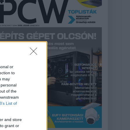
sonal or
ection to
ou may
 personal
out of the
 downstream
B’s List of
er and store
to grant or