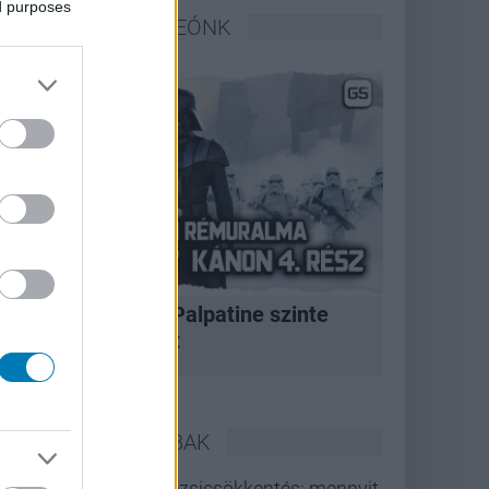
ed purposes
LEGFRISSEBB VIDEÓNK
A korszak, amikor Palpatine szinte
bármit megtehetett
LEGOLVASOTTABBAK
Rezsicsökkentés: mennyit