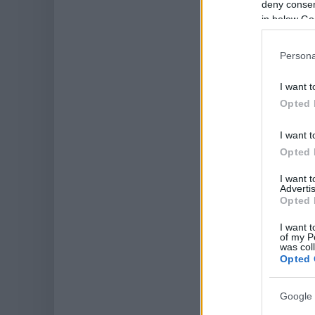
deny consent
in below Go
Persona
I want t
Opted 
I want t
Opted 
I want 
Advertis
Opted 
I want t
of my P
was col
Opted 
Google 