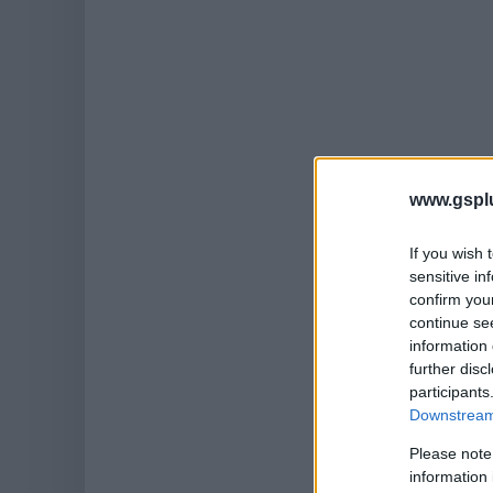
www.gspl
If you wish 
sensitive in
confirm you
continue se
information 
further disc
participants
Downstream 
Please note
information 