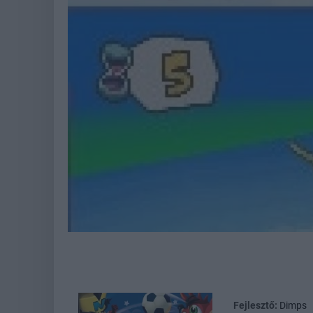
Fejlesztő:
Dimps