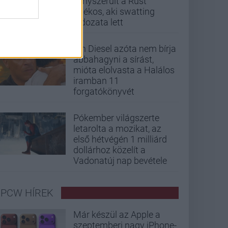
kényszerült a Rust
játékos, aki swatting
áldozata lett
Vin Diesel azóta nem bírja
abbahagyni a sírást,
mióta elolvasta a Halálos
iramban 11
forgatókönyvét
Pókember világszerte
letarolta a mozikat, az
első hétvégén 1 milliárd
dollárhoz közelít a
Vadonatúj nap bevétele
PCW HÍREK
Már készül az Apple a
szeptemberi nagy iPhone-