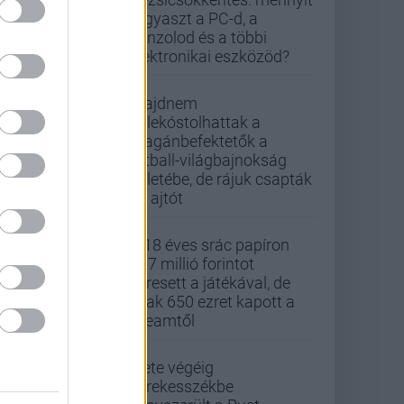
fogyaszt a PC-d, a
konzolod és a többi
elektronikai eszközöd?
Majdnem
belekóstolhattak a
magánbefektetők a
futball-világbajnokság
üzletébe, de rájuk csapták
az ajtót
A 18 éves srác papíron
437 millió forintot
keresett a játékával, de
csak 650 ezret kapott a
Steamtől
Élete végéig
kerekesszékbe