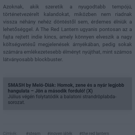
Azoknak, akik szeretik a nyugodtabb tempójú,
történetvezérelt kalandokat, miközben nem riadnak
vissza néhány nehéz döntéstől sem, érdemes élniük a
lehetőséggel. A The Red Lantern ugyanis pontosan az a
fajta rejtett indie kincs, amely könnyen elveszik a nagy
költségvetésű megjelenések árnyékában, pedig sokak
számára emlékezetesebb élményt nyújthat, mint számos
látványosabb blockbuster.
SMASH by Meló-Diák: Homok, zene és a nyár legjobb
hangulata – Jön a második forduló! (X)
Július végén folytatódik a balatoni strandröplabda-
sorozat.
Címkék:
#steam
#ingyen játék
#the red lantern