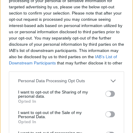
processing of your personal or sensitive information for
melyeket aztán imádunk a szívünkbe zárni.
targeted advertising by us, please use the below opt-out
section to confirm your selection. Please note that after your
opt-out request is processed you may continue seeing
interest-based ads based on personal information utilized by
us or personal information disclosed to third parties prior to
your opt-out. You may separately opt-out of the further
disclosure of your personal information by third parties on the
IAB’s list of downstream participants. This information may
also be disclosed by us to third parties on the
IAB’s List of
Downstream Participants
that may further disclose it to other
third parties.
Please note that this website/app uses one or more Google
Personal Data Processing Opt Outs
services and may gather and store information including but
not limited to your visit or usage behaviour. You may click to
I want to opt-out of the Sharing of my
personal data.
grant or deny consent to Google and its third-party tags to
Opted In
use your data for below specified purposes in below Google
Most ilyen gyöngyszemekből rakhattok el hármat is
consent section.
I want to opt-out of the Sale of my
Personal Data.
magatoknak. Több fejlesztő akciózta le játékait 0
Opted In
dollárra, így ezeket most minden költség nélkül adhatjuk
hozzá a gyűjteményeinkhez. Az egyetlen követelmény
I want to opt-out of processing my