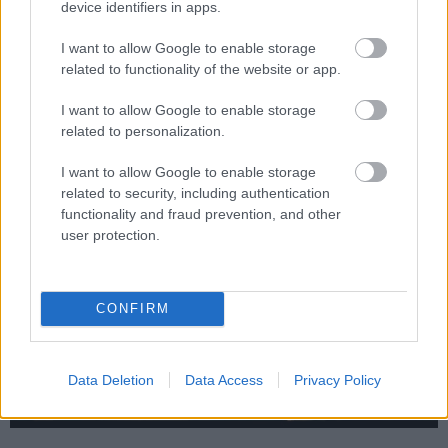
device identifiers in apps.
gyűjteményeitekbe (az Itchnek saját könyvtára van), de a
felsoroltak már vagy elérhetőek a Valve platformján is,
I want to allow Google to enable storage
vagy hamarosan fel fognak kerülni oda. Ott sajnos nem
related to functionality of the website or app.
ingyenesek, de csak pár euróról beszélünk, ha
I want to allow Google to enable storage
megtetszenének és feldúsítanátok velük az ottani
related to personalization.
gyűjteményeteket is.
I want to allow Google to enable storage
related to security, including authentication
functionality and fraud prevention, and other
user protection.
CONFIRM
Data Deletion
Data Access
Privacy Policy