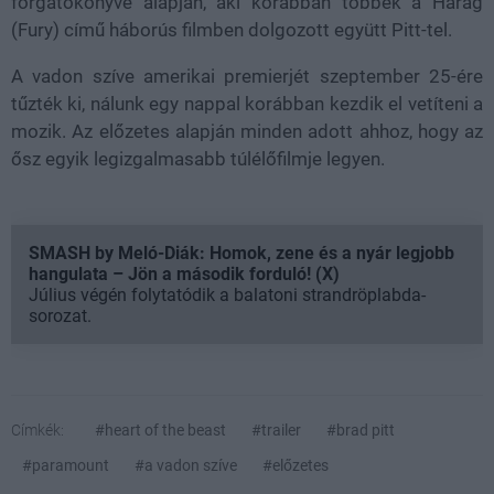
forgatókönyve alapján, aki korábban többek a Harag
(Fury) című háborús filmben dolgozott együtt Pitt-tel.
A vadon szíve amerikai premierjét szeptember 25-ére
tűzték ki, nálunk egy nappal korábban kezdik el vetíteni a
mozik. Az előzetes alapján minden adott ahhoz, hogy az
ősz egyik legizgalmasabb túlélőfilmje legyen.
SMASH by Meló-Diák: Homok, zene és a nyár legjobb
hangulata – Jön a második forduló! (X)
Július végén folytatódik a balatoni strandröplabda-
sorozat.
Címkék:
#heart of the beast
#trailer
#brad pitt
#paramount
#a vadon szíve
#előzetes