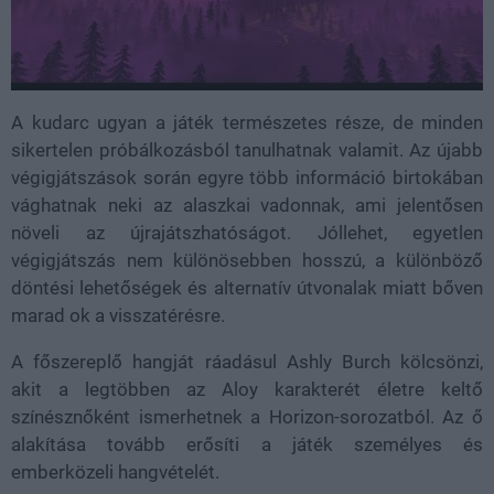
A kudarc ugyan a játék természetes része, de minden
sikertelen próbálkozásból tanulhatnak valamit. Az újabb
végigjátszások során egyre több információ birtokában
vághatnak neki az alaszkai vadonnak, ami jelentősen
növeli az újrajátszhatóságot. Jóllehet, egyetlen
végigjátszás nem különösebben hosszú, a különböző
döntési lehetőségek és alternatív útvonalak miatt bőven
marad ok a visszatérésre.
A főszereplő hangját ráadásul Ashly Burch kölcsönzi,
akit a legtöbben az Aloy karakterét életre keltő
színésznőként ismerhetnek a Horizon-sorozatból. Az ő
alakítása tovább erősíti a játék személyes és
emberközeli hangvételét.