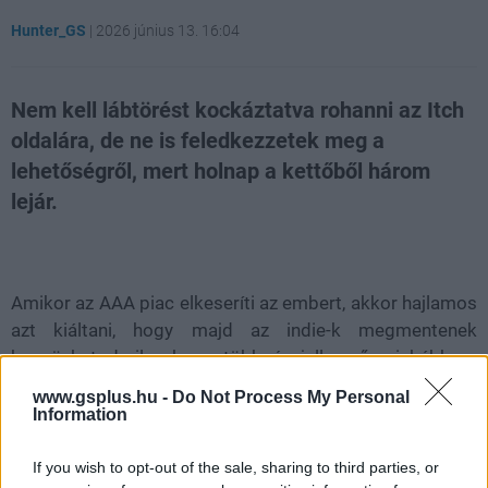
Hunter_GS
|
2026 június 13. 16:04
Nem kell lábtörést kockáztatva rohanni az Itch
oldalára, de ne is feledkezzetek meg a
lehetőségről, mert holnap a kettőből három
lejár.
Loaded
:
Unmute
21.02%
Amikor az AAA piac elkeseríti az embert, akkor hajlamos
azt kiáltani, hogy majd az indie-k megmentenek
bennünket, de ilyenkor a többség jellemzően inkább az
AA címek felé mozog ahelyett, hogy felkutatná a valódi
www.gsplus.hu -
Do Not Process My Personal
független projekteket. Az Itch.io az utóbbiaknak ad egy
Information
jól látható teret: itt fékevesztett kreatívok teszik közzé a
sokszor fura és megfejthetetlen művészeti alkotásaikat,
If you wish to opt-out of the sale, sharing to third parties, or