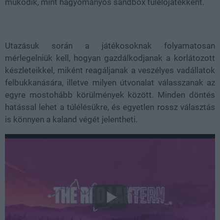
működik, mint hagyományos sandbox túlélőjátékként.
Utazásuk során a játékosoknak folyamatosan
mérlegelniük kell, hogyan gazdálkodjanak a korlátozott
készleteikkel, miként reagáljanak a veszélyes vadállatok
felbukkanására, illetve milyen útvonalat válasszanak az
egyre mostohább körülmények között. Minden döntés
hatással lehet a túlélésükre, és egyetlen rossz választás
is könnyen a kaland végét jelentheti.