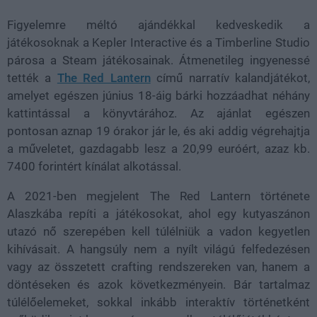
Figyelemre méltó ajándékkal kedveskedik a
játékosoknak a Kepler Interactive és a Timberline Studio
párosa a Steam játékosainak. Átmenetileg ingyenessé
tették a
The Red Lantern
című narratív kalandjátékot,
amelyet egészen június 18-áig bárki hozzáadhat néhány
kattintással a könyvtárához. Az ajánlat egészen
pontosan aznap 19 órakor jár le, és aki addig végrehajtja
a műveletet, gazdagabb lesz a 20,99 euróért, azaz kb.
7400 forintért kínálat alkotással.
A 2021-ben megjelent The Red Lantern története
Alaszkába repíti a játékosokat, ahol egy kutyaszánon
utazó nő szerepében kell túlélniük a vadon kegyetlen
kihívásait. A hangsúly nem a nyílt világú felfedezésen
vagy az összetett crafting rendszereken van, hanem a
döntéseken és azok következményein. Bár tartalmaz
túlélőelemeket, sokkal inkább interaktív történetként