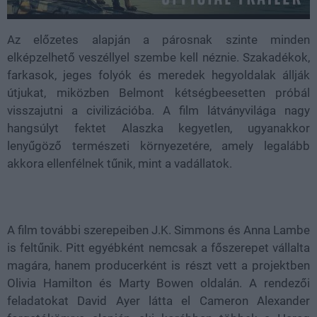
Az előzetes alapján a párosnak szinte minden
elképzelhető veszéllyel szembe kell néznie. Szakadékok,
farkasok, jeges folyók és meredek hegyoldalak állják
útjukat, miközben Belmont kétségbeesetten próbál
visszajutni a civilizációba. A film látványvilága nagy
hangsúlyt fektet Alaszka kegyetlen, ugyanakkor
lenyűgöző természeti környezetére, amely legalább
akkora ellenfélnek tűnik, mint a vadállatok.
A film további szerepeiben J.K. Simmons és Anna Lambe
is feltűnik. Pitt egyébként nemcsak a főszerepet vállalta
magára, hanem producerként is részt vett a projektben
Olivia Hamilton és Marty Bowen oldalán. A rendezői
feladatokat David Ayer látta el Cameron Alexander