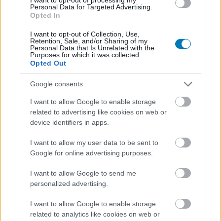
Personal Data for Targeted Advertising.
egy Itch.io fiók regisztrálása, de persze ez se kerül
Opted In
semmibe.
I want to opt-out of Collection, Use,
Retention, Sale, and/or Sharing of my
Personal Data that Is Unrelated with the
Purposes for which it was collected.
Opted Out
Google consents
I want to allow Google to enable storage
related to advertising like cookies on web or
device identifiers in apps.
I want to allow my user data to be sent to
Google for online advertising purposes.
I want to allow Google to send me
A
Sleep Demon
és a
Not A Customer
holnap délig
personalized advertising.
lesznek beszerezhetőek 0 dollárért, míg a
Static Voice
behúzására van majd' egy hete mindenkinek. Ezek a
I want to allow Google to enable storage
related to analytics like cookies on web or
játékok nem fognak bekerülni a Steam