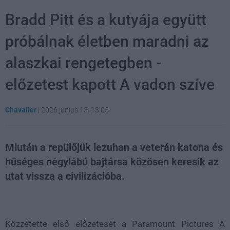
Bradd Pitt és a kutyája együtt
próbálnak életben maradni az
alaszkai rengetegben -
előzetest kapott A vadon szíve
Chavalier
|
2026 június 13. 13:05
Miután a repülőjük lezuhan a veterán katona és
hűséges négylábú bajtársa közösen keresik az
utat vissza a civilizációba.
Loaded
:
Unmute
21.02%
Közzétette első előzetesét a Paramount Pictures A