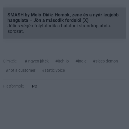
SMASH by Meló-Diák: Homok, zene és a nyár legjobb
hangulata – Jön a második forduló! (X)
Július végén folytatódik a balatoni strandröplabda-
sorozat.
Címkék:
#ingyen játék
#itch.io
#indie
#sleep demon
#not a customer
#static voice
Platformok:
PC