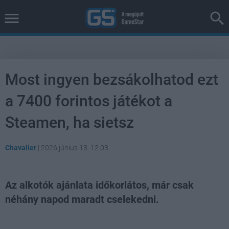
Most ingyen bezsákolhatod ezt
a 7400 forintos játékot a
Steamen, ha sietsz
Chavalier
|
2026 június 13. 12:03
Az alkotók ajánlata időkorlátos, már csak
néhány napod maradt cselekedni.
Loaded
:
Unmute
38.26%