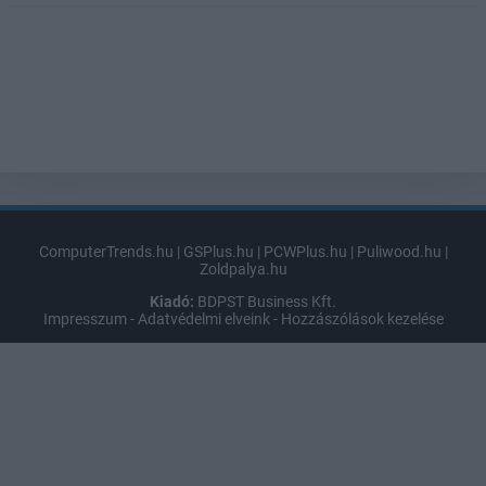
ComputerTrends.hu
|
GSPlus.hu
|
PCWPlus.hu
|
Puliwood.hu
|
Zoldpalya.hu
Kiadó:
BDPST Business Kft.
Impresszum
-
Adatvédelmi elveink
-
Hozzászólások kezelése