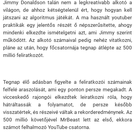
Jimmy Donaldson talán nem a legkreatívabb alkotó a
világon, de ahhoz kétségtelenül ért, hogy hogyan kell
játszani az algoritmus játékát. A ma használt youtuber
praktikák egy jelentős részét ő népszerűsítette, ahogy
mindenki elkezdte ismételgetni azt, ami Jimmy szerint
működött. Az alkotó számaival pedig nehéz vitatkozni,
pláne az után, hogy főcsatornája tegnap átlépte az 500
millió feliratkozót.
Tegnap élő adásban figyelte a feliratkozói számainak
felfelé araszolását, ami egy ponton persze megakadt. A
vicceskedő rajongói elkezdtek leiratkozni róla, hogy
hátráltassák a folyamatot, de persze később
visszatértek, és részeivé váltak a rekorderedménynek. Az
500 millió követőjével MrBeast lett az első, ekkora
számot felhalmozó YouTube csatorna.