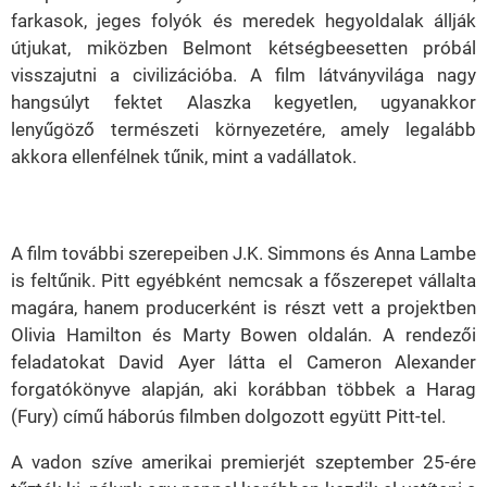
farkasok, jeges folyók és meredek hegyoldalak állják
útjukat, miközben Belmont kétségbeesetten próbál
visszajutni a civilizációba. A film látványvilága nagy
hangsúlyt fektet Alaszka kegyetlen, ugyanakkor
lenyűgöző természeti környezetére, amely legalább
akkora ellenfélnek tűnik, mint a vadállatok.
A film további szerepeiben J.K. Simmons és Anna Lambe
is feltűnik. Pitt egyébként nemcsak a főszerepet vállalta
magára, hanem producerként is részt vett a projektben
Olivia Hamilton és Marty Bowen oldalán. A rendezői
feladatokat David Ayer látta el Cameron Alexander
forgatókönyve alapján, aki korábban többek a Harag
(Fury) című háborús filmben dolgozott együtt Pitt-tel.
A vadon szíve amerikai premierjét szeptember 25-ére