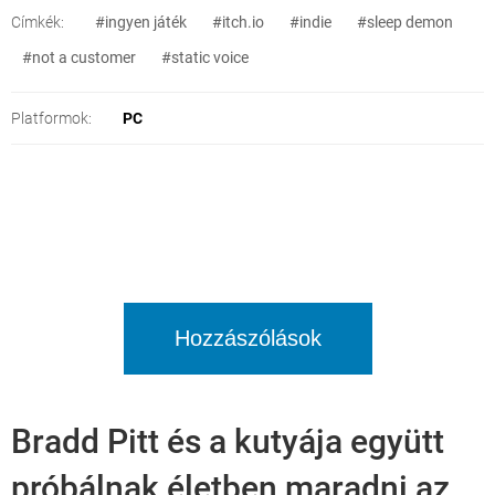
Címkék:
#ingyen játék
#itch.io
#indie
#sleep demon
#not a customer
#static voice
Platformok:
PC
Hozzászólások
Bradd Pitt és a kutyája együtt
próbálnak életben maradni az