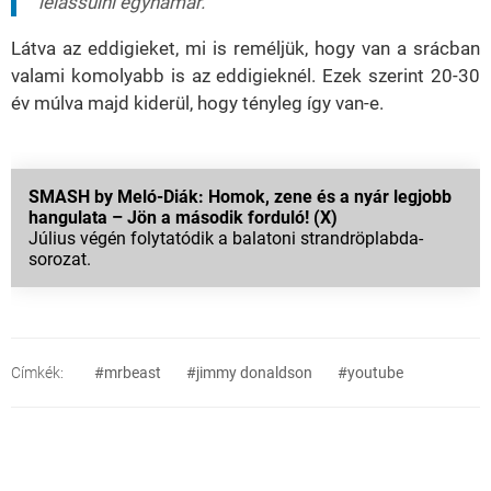
lelassulni egyhamar."
Látva az eddigieket, mi is reméljük, hogy van a srácban
valami komolyabb is az eddigieknél. Ezek szerint 20-30
év múlva majd kiderül, hogy tényleg így van-e.
SMASH by Meló-Diák: Homok, zene és a nyár legjobb
hangulata – Jön a második forduló! (X)
Július végén folytatódik a balatoni strandröplabda-
sorozat.
Címkék:
#mrbeast
#jimmy donaldson
#youtube