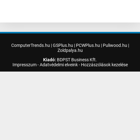
ComputerTrends.hu
|
GSPlus.hu
|
PCWPlus.hu
|
Puliwood.hu
|
Zoldpalya.hu
Kiadó:
BDPST Business Kft.
Impresszum
-
Adatvédelmi elveink
-
Hozzászólások kezelése