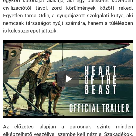
egykori katonáját alakítja, aki egy balesetet követően
civilizációtól távol, zord körülmények között reked.
Egyetlen társa Odin, a nyugdíjazott szolgálati kutya, aki
nemcsak társaságot nyújt számára, hanem a túlélésben
is kulcsszerepet játszik.
Az előzetes alapján a párosnak szinte minden
elképzelhető veszéllyel szembe kell néznie. Szakadékok,