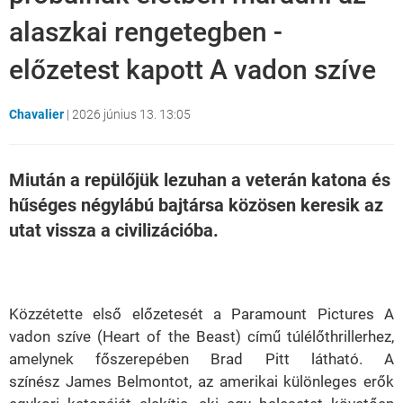
alaszkai rengetegben -
előzetest kapott A vadon szíve
Chavalier
|
2026 június 13. 13:05
Miután a repülőjük lezuhan a veterán katona és
hűséges négylábú bajtársa közösen keresik az
utat vissza a civilizációba.
Loaded
:
Unmute
21.65%
Közzétette első előzetesét a Paramount Pictures A
vadon szíve (Heart of the Beast) című túlélőthrillerhez,
amelynek főszerepében Brad Pitt látható. A
színész James Belmontot, az amerikai különleges erők