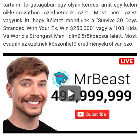
tartalmi forgatagában egy olyan kérdés, amit egy külön
cikksorozatban szedhetnénk szét. Most nem azért
vagyunk itt, hogy ítéletet mondjunk a "Survive 30 Days
Stranded With Your Ex, Win $250,000" vagy a "100 Kids
Vs World's Strongest Man!" című örökbecsűi felett. Most
csupán az ezeknek köszönhető eredményekről van szó.