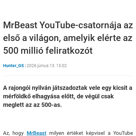
MrBeast YouTube-csatornája az
első a világon, amelyik elérte az
500 millió feliratkozót
Hunter_GS
|
2026 június 13. 15:02
A rajongói nyilván játszadoztak vele egy kicsit a
mérföldkő elhagyása előtt, de végül csak
meglett az az 500-as.
Loaded
:
Unmute
21.65%
Az, hogy
MrBeast
milyen értéket képvisel a YouTube