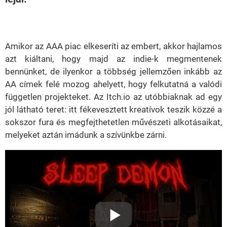
Loaded
:
Unmute
39.00%
Amikor az AAA piac elkeseríti az embert, akkor hajlamos
azt kiáltani, hogy majd az indie-k megmentenek
bennünket, de ilyenkor a többség jellemzően inkább az
AA címek felé mozog ahelyett, hogy felkutatná a valódi
független projekteket. Az Itch.io az utóbbiaknak ad egy
jól látható teret: itt fékevesztett kreatívok teszik közzé a
sokszor fura és megfejthetetlen művészeti alkotásaikat,
melyeket aztán imádunk a szívünkbe zárni.