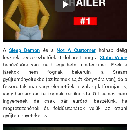
A
Sleep Demon
és a
Not A Customer
holnap délig
lesznek beszerezhetőek 0 dollárért, míg a
Static Voice
behúzására van majd' egy hete mindenkinek. Ezek a
játékok nem fognak bekerülni a Steam
gyűjteményeitekbe (az Itchnek saját könyvtára van), de a
felsoroltak már vagy elérhetőek a Valve platformján is,
vagy hamarosan fel fognak kerülni oda. Ott sajnos nem
ingyenesek, de csak pár euróról beszélünk, ha
megtetszenének és feldúsítanátok velük az ottani
gyűjteményeteket is.