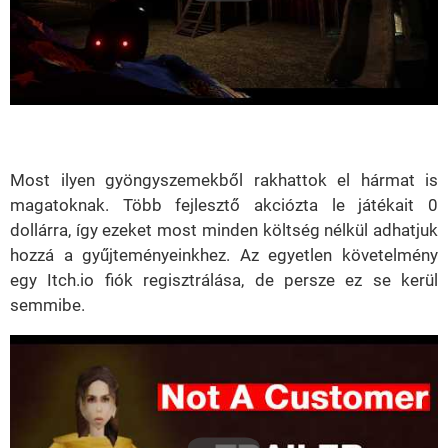
Most ilyen gyöngyszemekből rakhattok el hármat is
magatoknak. Több fejlesztő akciózta le játékait 0
dollárra, így ezeket most minden költség nélkül adhatjuk
hozzá a gyűjteményeinkhez. Az egyetlen követelmény
egy Itch.io fiók regisztrálása, de persze ez se kerül
semmibe.