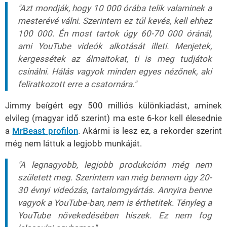
"Azt mondják, hogy 10 000 órába telik valaminek a
mesterévé válni. Szerintem ez túl kevés, kell ehhez
100 000. Én most tartok úgy 60-70 000 óránál,
ami YouTube videók alkotását illeti. Menjetek,
kergessétek az álmaitokat, ti is meg tudjátok
csinálni. Hálás vagyok minden egyes nézőnek, aki
feliratkozott erre a csatornára."
Jimmy beígért egy 500 milliós különkiadást, aminek
elvileg (magyar idő szerint) ma este 6-kor kell élesednie
a
MrBeast profilon
. Akármi is lesz ez, a rekorder szerint
még nem láttuk a legjobb munkáját.
"A legnagyobb, legjobb produkcióm még nem
született meg. Szerintem van még bennem úgy 20-
30 évnyi videózás, tartalomgyártás. Annyira benne
vagyok a YouTube-ban, nem is érthetitek. Tényleg a
YouTube növekedésében hiszek. Ez nem fog