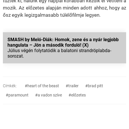
tűzték ki, nálunk egy nappal korábban kezdik el vetíteni a
mozik. Az előzetes alapján minden adott ahhoz, hogy az
ősz egyik legizgalmasabb túlélőfilmje legyen.
SMASH by Meló-Diák: Homok, zene és a nyár legjobb
hangulata – Jön a második forduló! (X)
Július végén folytatódik a balatoni strandröplabda-
sorozat.
Címkék:
#heart of the beast
#trailer
#brad pitt
#paramount
#a vadon szíve
#előzetes