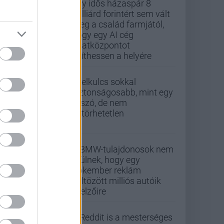
Egy idős házaspár 8
milliárd forintért sem vált
meg a család farmjától,
hogy egy AI cég
adatközpontot
építhessen a helyére
A jelkulcs sokkal
biztonságosabb, mint egy
jelszó, de nem
feltörhetetlen
A BMW-tulajdonosok nem
örülnek, hogy egy
Pókember reklám
költözött milliós autóik
kijelzőire
A Reddit is a mesterséges