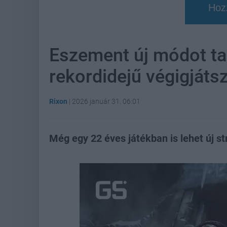
Hoz
Eszement új módot ta
rekordidejű végigjáts
Rixon
|
2026 január 31. 06:01
Még egy 22 éves játékban is lehet új st