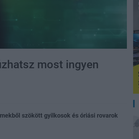
úzhatsz most ingyen
lmekből szökött gyilkosok és óriási rovarok