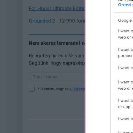
Opted 
For Honor Ultimate Edition
- 4635 forint (30 90
Grounded 2
- 12 990 forint
Google 
I want t
web or d
Nem akarsz lemaradni semmiről?
I want t
Rengeteg hír és cikk vár rád, lehet, hogy épp
purpose
Segítünk, hogy naprakész maradj, kiválogatjuk
I want 
I want t
web or d
Kijelentem, hogy az
adatkezelési nyilatkozat
tartalmát megi
I want t
Fe
or app.
I want t
I want t