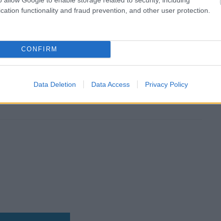
cation functionality and fraud prevention, and other user protection.
b hangulata – Jön a második forduló! (X)
sorozat.
CONFIRM
#fallout 76
#for honor
#dead by daylight
#grounded 2
Data Deletion
Data Access
Privacy Policy