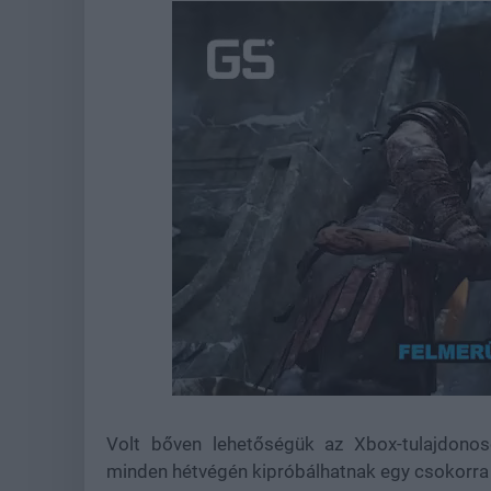
Loaded
:
Unmute
38.99%
Volt bőven lehetőségük az Xbox-tulajdono
minden hétvégén kipróbálhatnak egy csokorra 