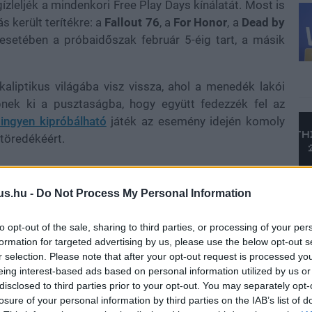
zleljék a mindenkori Free Play Days kínálatát. Most is
s került terítékre: a
Fallout 76
, a
For Honor
, a
Dead by
 esetében a próbaidőszak február 5-éig tart, a másik
aliptikus világába visz vissza, ahol a menedék lakói
nek ki a pusztaságba, hogy együtt fedezzék fel az
ingyen kipróbálható
játék az esemény idején komoly
töredékéért.
us.hu -
Do Not Process My Personal Information
zitusára építő akciójátékát érdemes meglesnie, a For
amurájok, viking berszerkerek) összecsapását kínálja.
to opt-out of the sale, sharing to third parties, or processing of your per
g velünk február 12-éig Starter Dominion játékmód,
formation for targeted advertising by us, please use the below opt-out s
angsúlyt: kikapcsolja a felszerelésbónuszokat és több
r selection. Please note that after your opt-out request is processed y
yesüljön.
eing interest-based ads based on personal information utilized by us or
disclosed to third parties prior to your opt-out. You may separately opt-
 élmény nélkül, hiszen a Dead by Daylight szintén
losure of your personal information by third parties on the IAB’s list of