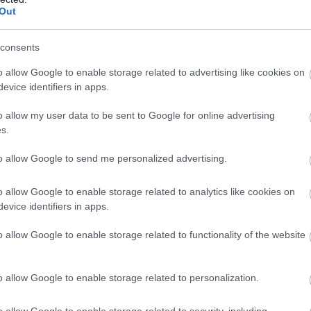
Out
0 helyett)
consents
o allow Google to enable storage related to advertising like cookies on
evice identifiers in apps.
o allow my user data to be sent to Google for online advertising
en nem jön szembe GSO-n vagy a social médiában.
s.
 neked a legjobbakat,
iratkozz fel hírlevelünkre!
to allow Google to send me personalized advertising.
o allow Google to enable storage related to analytics like cookies on
evice identifiers in apps.
smertem és azt elfogadom.
o allow Google to enable storage related to functionality of the website
liratkozom
o allow Google to enable storage related to personalization.
o allow Google to enable storage related to security, including