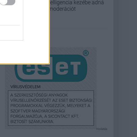
intelligencia kezébe adná
a moderációt
Hirdetés