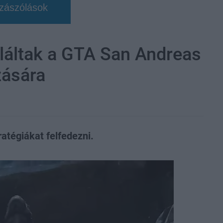
zászólások
láltak a GTA San Andreas
zására
ratégiákat felfedezni.