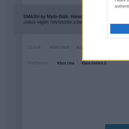
authenti
SMASH by Meló-Diák: Homok, zene és a nyár legjob
Július végén folytatódik a balatoni strandröplabda-
Címkék:
#microsoft
#xbox
#free play days
Platformok:
Xbox One
Xbox Series X