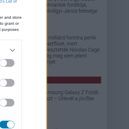
B’s List of
szilmarilok fordítója,
Gálvölgyi János felesége
er and store
to grant or
ed purposes
33 milliárd forintra perlik
a Netflixet, mert
elvesztették Nicolas Cage
még meg sem jelent
filmjét
PCW HÍREK
Samsung Galaxy Z Fold8
teszt – Útlevél a jövőbe