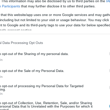
. This information may also be disclosed by us to third parties on the
IA
ranchise-okkal cross-overező játék univerzuma most a
Participants
that may further disclose it to other third parties.
nának jut a gyilkos szerepe, míg a túlélőkhöz Dustin
 that this website/app uses one or more Google services and may gath
including but not limited to your visit or usage behaviour. You may click 
 2, amelyben a játékosok ismét apróra zsugorodva
 to Google and its third-party tags to use your data for below specifi
rovarok között. Az egyedül vagy kooperatív módban
ogle consent section.
ült, a Community Garden (közösségi kert) biommal, ahol
eszélyek várnak a játékosokra.
l Data Processing Opt Outs
 a Free Play Days alatt elért eredmények, Gamerscore
o opt-out of the Sharing of my personal data.
önnek a játékok teljes verzióiba, amennyiben úgy
In
o opt-out of the Sale of my Personal Data.
In
ition
- 11 490 forint (17 680 helyett)
to opt-out of processing my Personal Data for Targeted
ing.
In
o opt-out of Collection, Use, Retention, Sale, and/or Sharing
ersonal Data that Is Unrelated with the Purposes for which it
lected.