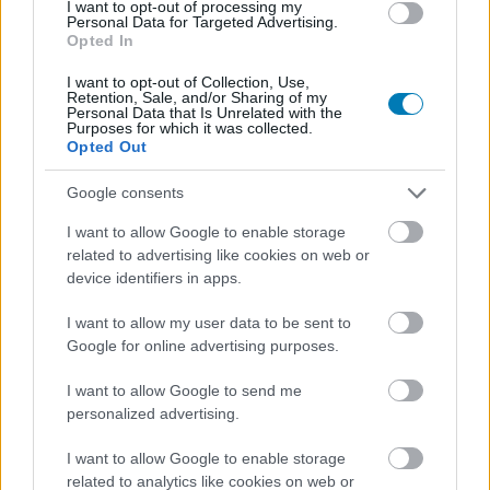
Platformok:
Xbox One
Xbox Series X
I want to opt-out of processing my
Personal Data for Targeted Advertising.
Opted In
I want to opt-out of Collection, Use,
Retention, Sale, and/or Sharing of my
Personal Data that Is Unrelated with the
Purposes for which it was collected.
Opted Out
Google consents
Hozzászólások
I want to allow Google to enable storage
related to advertising like cookies on web or
device identifiers in apps.
Mutatjuk, mivel fogsz játszani
I want to allow my user data to be sent to
Google for online advertising purposes.
2026 márciusában!
I want to allow Google to send me
personalized advertising.
Csirke
|
2026 március 6. 14:21
I want to allow Google to enable storage
related to analytics like cookies on web or