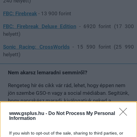
240 helyett)
FBC: Firebreak
- 13 900 forint
FBC: Firebreak Deluxe Edition
- 6920 forint (17 300
helyett)
Sonic Racing: CrossWorlds
- 15 590 forint (25 990
helyett)
Nem akarsz lemaradni semmiről?
Rengeteg hír és cikk vár rád, lehet, hogy éppen nem
jön szembe GSO-n vagy a social médiában. Segítünk,
hogy naprakész maradj, kiválogatjuk neked a
legjobbakat,
iratkozz fel hírlevelünkre!
www.gsplus.hu -
Do Not Process My Personal
Information
If you wish to opt-out of the sale, sharing to third parties, or
Kijelentem, hogy az
adatkezelési nyilatkozat
tartalmát