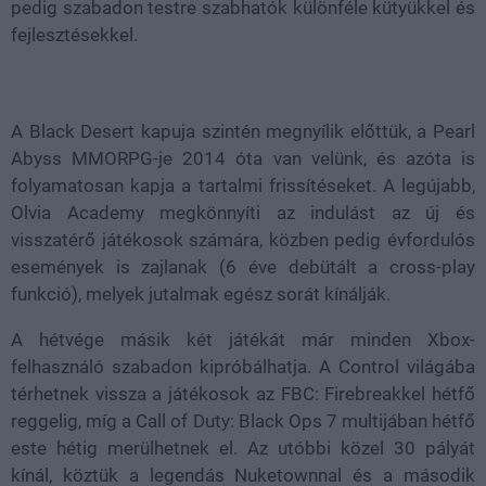
pedig szabadon testre szabhatók különféle kütyükkel és
fejlesztésekkel.
A Black Desert kapuja szintén megnyílik előttük, a Pearl
Abyss MMORPG-je 2014 óta van velünk, és azóta is
folyamatosan kapja a tartalmi frissítéseket. A legújabb,
Olvia Academy megkönnyíti az indulást az új és
visszatérő játékosok számára, közben pedig évfordulós
események is zajlanak (6 éve debütált a cross-play
funkció), melyek jutalmak egész sorát kínálják.
A hétvége másik két játékát már minden Xbox-
felhasználó szabadon kipróbálhatja. A Control világába
térhetnek vissza a játékosok az FBC: Firebreakkel hétfő
reggelig, míg a Call of Duty: Black Ops 7 multijában hétfő
este hétig merülhetnek el. Az utóbbi közel 30 pályát
kínál, köztük a legendás Nuketownnal és a második