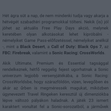
Loaded
:
Unmute
37.42%
Hét ágra süt a nap, de nem mindenki tudja vagy akarja a
hétvégét szabadtéri programokkal tölteni. Nekik (is) jól
jöhet az aktuális Free Play Days akció, melynek
keretében olyan alkotásokat lehet kipróbálni -
némelyiket Game Pass-előfizetéssel, némelyiket anélkül
-, mint a
Black Desert
, a
Call of Duty: Black Ops 7
, az
FBC: Firebreak
, valamint a
Sonic Racing: CrossWorlds
.
Akik Ultimate, Premium és Essential tagsággal
rendelkeznek, hétfő reggelig fejest ugorhatnak a Sonic
univerzum legjobb versenyjátékába, a Sonic Racing:
CrossWorldsbe, hogy szárazföldön, vízen, levegőben és
akár az űrben is megméressék magukat, miközben
úgynevezett Travel Ringeken keresztül új dimenziókba
lépve változó pályákon haladnak. A játék 23 ismert
karaktert vonultat fel a Sonic-sorozatból, a járművek