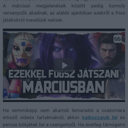
A márciusi megjelenések között pedig komoly
versenyzők akadnak, az alábbi ajánlóban ezekről a friss
játékokról mesélünk nektek.
Ha semmiképp sem akartok lemaradni a csatornára
érkező videós tartalmakról, akkor
iratkozzatok fel
és
persze bökjétek be a csengettyűt. Ha esetleg támogatni