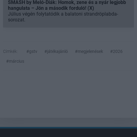
SMASH by Meló-Diák: Homok, zene és a nyár legjobb
hangulata – Jön a második forduló! (X)
Július végén folytatódik a balatoni strandröplabda-
sorozat.
Címkék:
#gstv
#játékajánló
#megjelenések
#2026
#március