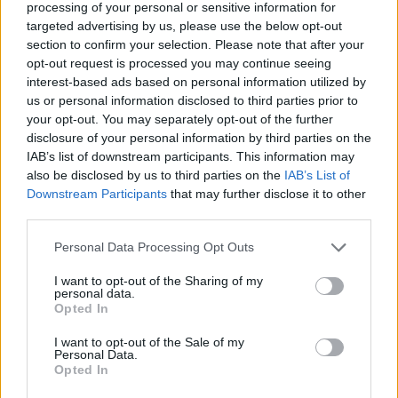
processing of your personal or sensitive information for
megismertem és azt elfogadom.
targeted advertising by us, please use the below opt-out
section to confirm your selection. Please note that after your
Feliratkozom
opt-out request is processed you may continue seeing
interest-based ads based on personal information utilized by
us or personal information disclosed to third parties prior to
your opt-out. You may separately opt-out of the further
disclosure of your personal information by third parties on the
SMASH by Meló-Diák: Homok, zene és a nyár legjobb
IAB’s list of downstream participants. This information may
hangulata – Jön a második forduló! (X)
also be disclosed by us to third parties on the
IAB’s List of
Július végén folytatódik a balatoni strandröplabda-
Downstream Participants
that may further disclose it to other
sorozat.
third parties.
Please note that this website/app uses one or more Google
Personal Data Processing Opt Outs
services and may gather and store information including but
not limited to your visit or usage behaviour. You may click to
I want to opt-out of the Sharing of my
Címkék:
#microsoft
#xbox
#free play days
#call of duty:
personal data.
grant or deny consent to Google and its third-party tags to
Opted In
use your data for below specified purposes in below Google
black ops 7
#sonic racing: crossworlds
#black desert
#fbc:
consent section.
I want to opt-out of the Sale of my
firebreak
Personal Data.
Opted In