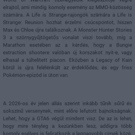
elrajtol, ami mindig komoly esemény az MMO-közösség
számára. A Life is Strange-rajongók számára a
Life is
Strange: Reunion
hozhat érzelmi csúcspontot, hiszen
Max és Chloe újra találkoznak. A
Monster Hunter Stories
3
a szörnygyűjtögetős vonalat viszi tovább, míg a
Marathon
esetében az a kérdés, hogy a Bungie
extraction shootere valóban új korszakot nyit-e, vagy
elhasal a túltelített piacon. Eközben a
Legacy of Kain
körül is újra felélénkült az érdeklődés, és egy friss
Pokémon
-epizód is úton van.
A 2026-os év jelen állás szerint inkább tűnik sűrű és
sokszínű versenynek, mint előre lefutott bajnokságnak.
Lehet, hogy a GTA6 végül mindent visz. De az is lehet,
hogy mire tényleg a kezünkben lesz, addigra több
komoly esélyes is feliratkozik a legnagyobb címek közé.