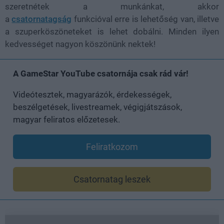
szeretnétek a munkánkat, akkor
a
csatornatagság
funkcióval erre is lehetőség van, illetve
a szuperköszöneteket is lehet dobálni. Minden ilyen
kedvességet nagyon köszönünk nektek!
A GameStar YouTube csatornája csak rád vár!
Videótesztek, magyarázók, érdekességek,
beszélgetések, livestreamek, végigjátszások,
magyar feliratos előzetesek.
Feliratkozom
Csatornatag leszek