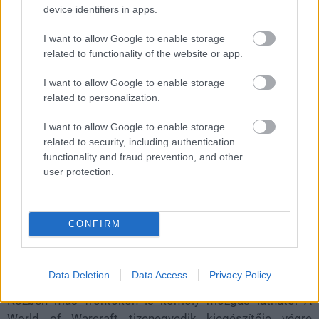
Videóban szedtük össze nektek a márciusi
device identifiers in apps.
megjelenések combos listáját.
I want to allow Google to enable storage
related to functionality of the website or app.
Loaded
:
Unmute
21.02%
I want to allow Google to enable storage
Bár sokan már most borítékolják, hogy idén GTA VI lesz
related to personalization.
az év játéka, még ne vegyünk mérget arra, hogy
I want to allow Google to enable storage
ténylegesen meg is fog jelenni 2026-ban a Rockstar
related to security, including authentication
sikervárományos címe. És akadnak bizony más
functionality and fraud prevention, and other
megjelenések is, amik komoly esélyekkel indulnak Az
user protection.
egyik legizgalmasabb kihívó a
Crimson Desert
lehet. A
Pearl Abyss akció-szerepjátéka az eddig látott
játékmenet alapján látványos harcrendszert, nyílt világot
CONFIRM
és komoly technikai hátteret kínál. Ha a végleges verzió
hozza azt a minőséget, amit a bemutatók sugallnak,
könnyen lehet, hogy az év egyik nagy meglepetése lesz.
Data Deletion
Data Access
Privacy Policy
Közben más frontokon is komoly mozgás látható. A
World of Warcraft
tizenegyedik kiegészítője végre