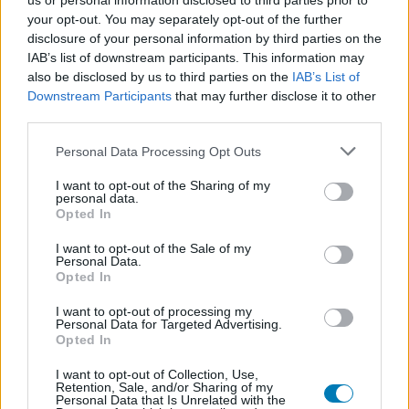
us or personal information disclosed to third parties prior to
Ez a bejelentés nagyjából egy héttel ezelőtt volt, és
your opt-out. You may separately opt-out of the further
egészen mostanáig az IO is hallgatott. Egy újabb
X
disclosure of your personal information by third parties on the
IAB’s list of downstream participants. This information may
posztot követően tájékoztatták a nagyérdeműt arról,
also be disclosed by us to third parties on the
IAB’s List of
hogy továbbra is nagyon elhivatottak a Project Fantasy
Downstream Participants
that may further disclose it to other
iránt, valamint, hogy a Hitman - vagy
egy esetleges újabb
third parties.
Bond-kaland
- jövőjét is szem előtt tartsák, bezárják az
Please note that this website/app uses one or more Google
isztambuli részlegüket.
Personal Data Processing Opt Outs
services and may gather and store information including but
not limited to your visit or usage behaviour. You may click to
I want to opt-out of the Sharing of my
Dear gaming community,
personal data.
grant or deny consent to Google and its third-party tags to
Opted In
use your data for below specified purposes in below Google
Following the end of our external finance
consent section.
I want to opt-out of the Sale of my
partnership on Project Fantasy, IOI has regained
Personal Data.
Opted In
full ownership of the project and our IP. We will
continue to develop and fund it independently
I want to opt-out of processing my
Personal Data for Targeted Advertising.
amongst our other projects. With this context, we
Opted In
had to find a new…
— IO Interactive (@IOInteractive)
July 7, 2026
I want to opt-out of Collection, Use,
Retention, Sale, and/or Sharing of my
Personal Data that Is Unrelated with the