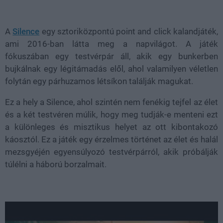
Loaded
:
Unmute
38.26%
A
Silence
egy sztoriközpontú point and click kalandjáték,
ami 2016-ban látta meg a napvilágot. A játék
fókuszában egy testvérpár áll, akik egy bunkerben
bujkálnak egy légitámadás elől, ahol valamilyen véletlen
folytán egy párhuzamos létsíkon találják magukat.
Ez a hely a Silence, ahol szintén nem fenékig tejfel az élet
és a két testvéren múlik, hogy meg tudják-e menteni ezt
a különleges és misztikus helyet az ott kibontakozó
káosztól. Ez a játék egy érzelmes történet az élet és halál
mezsgyéjén egyensúlyozó testvérpárról, akik próbálják
túlélni a háború borzalmait.