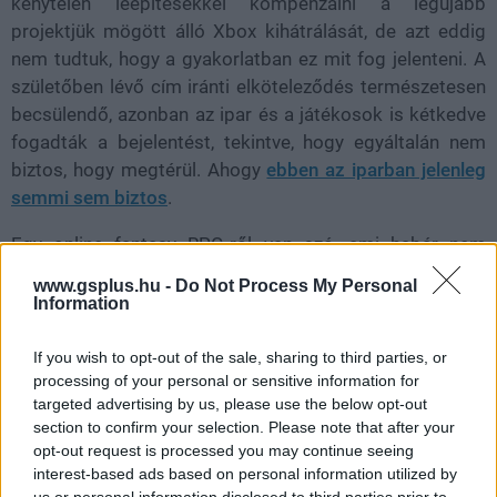
kénytelen leépítésekkel kompenzálni a legújabb
projektjük mögött álló Xbox kihátrálását, de azt eddig
nem tudtuk, hogy a gyakorlatban ez mit fog jelenteni. A
születőben lévő cím iránti elköteleződés természetesen
becsülendő, azonban az ipar és a játékosok is kétkedve
fogadták a bejelentést, tekintve, hogy egyáltalán nem
biztos, hogy megtérül. Ahogy
ebben az iparban jelenleg
semmi sem biztos
.
Egy online fantasy RPG-ről van szó, ami habár nem
tradicionális MMORPG, de még így is egy nagyon telített
www.gsplus.hu -
Do Not Process My Personal
piacra érkezik, egy olyan stúdiótól, ami eddig nagyrészt
Information
nagyon más játékokat fejlesztett. Persze ez nem azt
jelenti, hogy az IO Interactive nem lenne képes csodát
If you wish to opt-out of the sale, sharing to third parties, or
tenni, hisz csináltak ők már Freedom Fighterst és egy
processing of your personal or sensitive information for
targeted advertising by us, please use the below opt-out
végtelenül aranyos Mini Ninjas című platformert is.
section to confirm your selection. Please note that after your
opt-out request is processed you may continue seeing
interest-based ads based on personal information utilized by