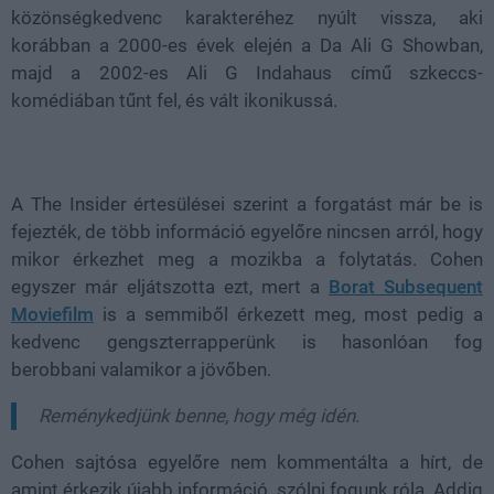
közönségkedvenc karakteréhez nyúlt vissza, aki
korábban a 2000-es évek elején a Da Ali G Showban,
majd a 2002-es Ali G Indahaus című szkeccs-
komédiában tűnt fel, és vált ikonikussá.
A The Insider értesülései szerint a forgatást már be is
fejezték, de több információ egyelőre nincsen arról, hogy
mikor érkezhet meg a mozikba a folytatás. Cohen
egyszer már eljátszotta ezt, mert a
Borat Subsequent
Moviefilm
is a semmiből érkezett meg, most pedig a
kedvenc gengszterrapperünk is hasonlóan fog
berobbani valamikor a jövőben.
Reménykedjünk benne, hogy még idén.
Cohen sajtósa egyelőre nem kommentálta a hírt, de
amint érkezik újabb információ, szólni fogunk róla. Addig