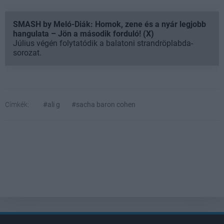
SMASH by Meló-Diák: Homok, zene és a nyár legjobb
hangulata – Jön a második forduló! (X)
Július végén folytatódik a balatoni strandröplabda-
sorozat.
Címkék:
#ali g
#sacha baron cohen