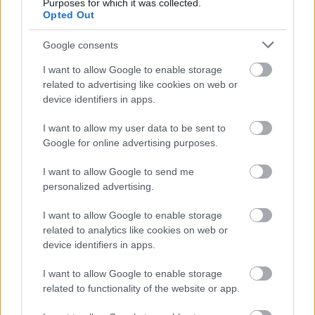
Habár kiemelték, hogy az érintett dolgozók támogatása
Purposes for which it was collected.
Opted Out
számukra a legfontosabb, arra kérték a rajongói
közösséget, valamint bárkit aki a posztot olvassa, hogy
Google consents
ha tehetik, segítsenek ők is egy esetleges
I want to allow Google to enable storage
álláslehetőséggel.
related to advertising like cookies on web or
device identifiers in apps.
"Ez egy olyan játék, egy olyan világ, egy olyan IP,
ami iránt teljesen elkötelezettek vagyunk és alig
I want to allow my user data to be sent to
várjuk, hogy ezt veletek is megoszthassuk."
Google for online advertising purposes.
- írják a közleményben a Project Fantasy kapcsán.
I want to allow Google to send me
personalized advertising.
A személyes meglátásom az, hogy kivételesen nehéz
hibáztatni az Xbox vezetőségét, mert nem hangzik
I want to allow Google to enable storage
valami jól egy újabb, online fókuszú fantasy projekt,
related to analytics like cookies on web or
device identifiers in apps.
miközben olyan stúdiók mint a Quantic Dream is
képesek elhasalni egy Spellcaster Chroniclesön. Az IO
I want to allow Google to enable storage
korábban már befürdött olyan projektek támogatásával
related to functionality of the website or app.
mint a MindsEye, vagy a saját fejlesztésű, mára már kult