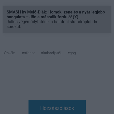
SMASH by Meló-Diák: Homok, zene és a nyár legjobb
hangulata – Jön a második forduló! (X)
Július végén folytatódik a balatoni strandröplabda-
sorozat.
Címkék:
#silance
#kalandjáték
#gog
Hozzászólások