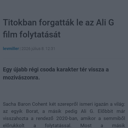
Titokban forgatták le az Ali G
film folytatását
levmiller
|
2026 július 8. 12:31
Egy újabb régi csoda karakter tér vissza a
mozivászonra.
Loaded
:
Unmute
21.02%
Sacha Baron Cohent két szerepről ismeri igazán a világ:
az egyik Borat, a másik pedig Ali G. Előbbit már
visszahozta a rendező 2020-ban, amikor a semmiből
előrukkolt a folytatással. Most a másik