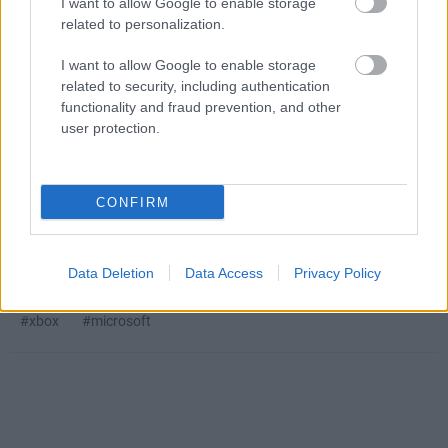
I want to allow Google to enable storage
státuszban lévő Kane & Lynch sorozat.
related to personalization.
I want to allow Google to enable storage
related to security, including authentication
functionality and fraud prevention, and other
SMASH by Meló-Diák: Homok, zene és a nyár legjobb
user protection.
hangulata – Jön a második forduló! (X)
Július végén folytatódik a balatoni strandröplabda-
sorozat.
CONFIRM
Data Deletion
Data Access
Privacy Policy
Címkék:
#io interactive
#project fantasy
#007 first light
#xbox
#microsoft