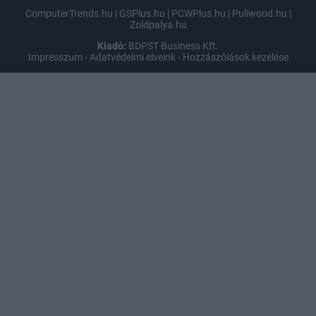
ComputerTrends.hu
|
GSPlus.hu
|
PCWPlus.hu
|
Puliwood.hu
|
Zoldpalya.hu
Kiadó:
BDPST Business Kft.
Impresszum
-
Adatvédelmi elveink
-
Hozzászólások kezelése