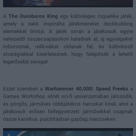
A
The Ouroboros King
egy különleges roguelike játék,
amely a sakk inspirálta játékmenetet deckbuilding
elemekkel ötvözi. A játék során a játékosok egyre
nehezedő összecsapásokon haladnak át, új egységeket
toboroznak, relikviákat oldanak fel, és különböző
stratégiákkal kísérleteznek, hogy felépítsék a lehető
legerősebb sereget.
Ezzel szemben a
Warhammer 40,000: Speed Freeks
a
Games Workshop sötét sci-fi univerzumában játszódik,
és pörgős, járműves többjátékos harcokat kínál, ahol a
játékosok erősen felfegyverzett járművekkel csapnak
össze kaotikus, pusztításban gazdag meccseken.