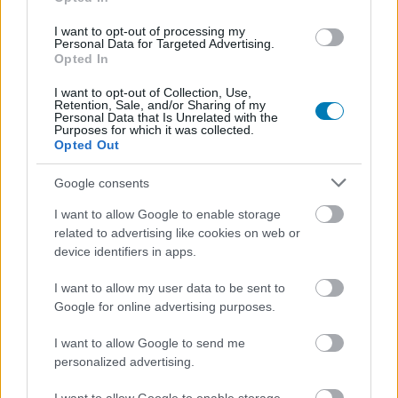
Hozzászólások
I want to opt-out of processing my
Personal Data for Targeted Advertising.
Opted In
I want to opt-out of Collection, Use,
Leslye Headland nagyon
Retention, Sale, and/or Sharing of my
Personal Data that Is Unrelated with the
Purposes for which it was collected.
szeretné elkészíteni Az akolitus
Opted Out
2. évadát
Google consents
I want to allow Google to enable storage
Rixon
|
2026 június 6. 15:32
related to advertising like cookies on web or
device identifiers in apps.
Én is szeretném, hogy elkészüljön, de azt nem,
I want to allow my user data to be sent to
Google for online advertising purposes.
hogy ő csinálja.
I want to allow Google to send me
Loaded
:
Unmute
21.02%
personalized advertising.
Az akolitus című Star Wars sorozatra nagyon