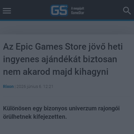
Az Epic Games Store jövő heti
ingyenes ajándékát biztosan
nem akarod majd kihagyni
Rixon
|
2026 június 6. 12:21
Különösen egy bizonyos univerzum rajongói
örülhetnek kifejezetten.
Loaded
:
Unmute
37.57%