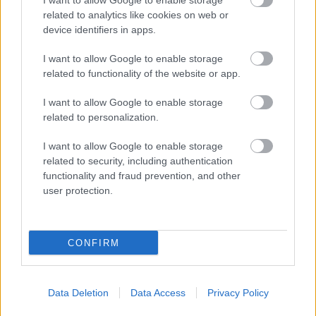
I want to allow Google to enable storage
related to analytics like cookies on web or
haragszom. Elsősorban nem is azért, amilyen minőséget
device identifiers in apps.
képvisel, sokkal inkább azért, mert emiatt egy remek
történetmesélési koncepció végezte a kukában, amit
I want to allow Google to enable storage
valószínűleg a közeljövőben nem fognak újra elővenni.
related to functionality of the website or app.
A történet mindenre fókuszált csak igazából arra nem,
I want to allow Google to enable storage
amire kellett volna, az igazán érdekes dolgokat a sorok
related to personalization.
közül kellett kiolvasni, az írás, a rendezés és a színészi
I want to allow Google to enable storage
munka pedig egyaránt bőven hagyott kívánnivalót maga
related to security, including authentication
után. Ebből kifolyólag viszont valószínűleg sokáig kell
functionality and fraud prevention, and other
várnunk arra, hogy a Baljós árnyakat közelebbről karcoló
user protection.
időszak eseményeit a kánon is feldolgozza, beleértve a
Palpatine-t megelőző sithek, köztük Darth Plagueis
ténykedését.
CONFIRM
Data Deletion
Data Access
Privacy Policy
Nekem ez az egyik kedvenc időszakom a Star Wars