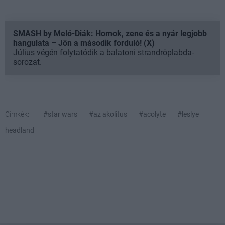
SMASH by Meló-Diák: Homok, zene és a nyár legjobb
hangulata – Jön a második forduló! (X)
Július végén folytatódik a balatoni strandröplabda-
sorozat.
Címkék:
#star wars
#az akolitus
#acolyte
#leslye
headland