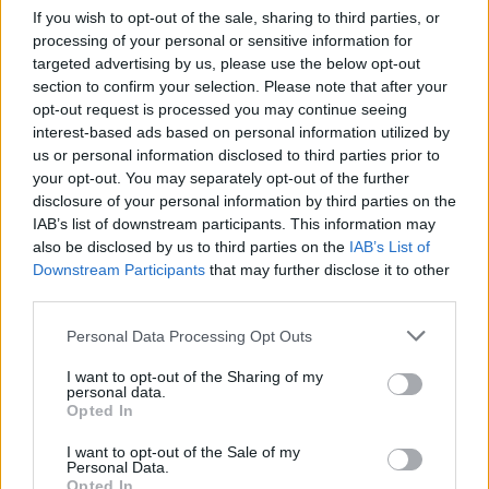
If you wish to opt-out of the sale, sharing to third parties, or
processing of your personal or sensitive information for
targeted advertising by us, please use the below opt-out
SMASH by Meló-Diák: Homok, zene és a nyár legjobb
section to confirm your selection. Please note that after your
hangulata – Jön a második forduló! (X)
opt-out request is processed you may continue seeing
Július végén folytatódik a balatoni strandröplabda-
sorozat.
interest-based ads based on personal information utilized by
us or personal information disclosed to third parties prior to
your opt-out. You may separately opt-out of the further
disclosure of your personal information by third parties on the
IAB’s list of downstream participants. This information may
Címkék:
#epic games store
#ingyenes játékok
also be disclosed by us to third parties on the
IAB’s List of
Downstream Participants
that may further disclose it to other
#warhammer 40
#000: speed freeks
#the ouroboros king
third parties.
Please note that this website/app uses one or more Google
Personal Data Processing Opt Outs
services and may gather and store information including but
not limited to your visit or usage behaviour. You may click to
I want to opt-out of the Sharing of my
personal data.
grant or deny consent to Google and its third-party tags to
Opted In
use your data for below specified purposes in below Google
consent section.
I want to opt-out of the Sale of my
Personal Data.
Opted In