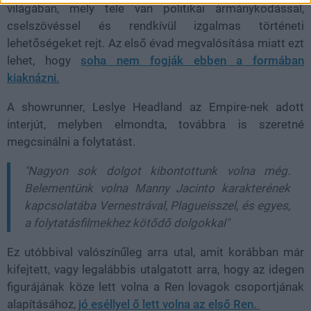
világában, mely tele van politikai ármánykodással,
cselszövéssel és rendkívül izgalmas történeti
lehetőségeket rejt. Az első évad megvalósítása miatt ezt
lehet, hogy
soha nem fogják ebben a formában
kiaknázni.
A showrunner, Leslye Headland az Empire-nek adott
interjút, melyben elmondta, továbbra is szeretné
megcsinálni a folytatást.
"Nagyon sok dolgot kibontottunk volna még.
Belementünk volna Manny Jacinto karakterének
kapcsolatába Vernestrával, Plagueisszel, és egyes,
a folytatásfilmekhez kötődő dolgokkal"
Ez utóbbival valószínűleg arra utal, amit korábban már
kifejtett, vagy legalábbis utalgatott arra, hogy az idegen
figurájának köze lett volna a Ren lovagok csoportjának
alapításához,
jó eséllyel ő lett volna az első Ren.