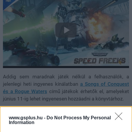
Addig sem maradnak játék nélkül a felhasználók, a
jelenlegi heti ingyenes kínálatban
a Songs of Conquest
és a Rogue Waters
című játékok érhetők el, amelyeket
június 11-ig lehet ingyenesen hozzáadni a könyvtárhoz.
Emellett továbbra is érdemes figyelni az Epic Games
www.gsplus.hu -
Do Not Process My Personal
Store futó Mega Sale akcióját is, amely még mindig
Information
jelentős kedvezményeket kínál számos címre.