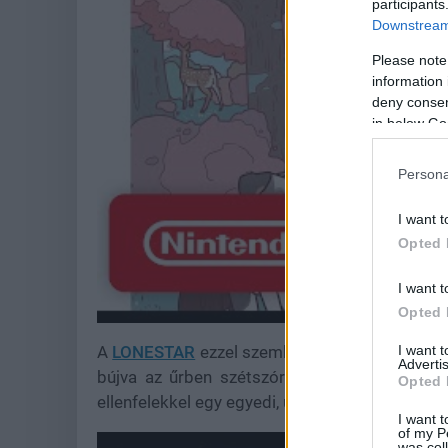
participants
Downstream 
Please note
information 
deny consent
in below Go
Persona
I want t
Opted 
I want t
Opted 
I want 
A
LONESTAR
ezzel szemben egy sci-fi rogueli
Advertis
bújva az űrben szétszórt bűnözőkre vadászo
Opted 
ellenfelekkel egy egyedi, úgynevezett shockwa
I want t
of my P
was col