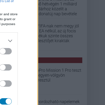
B’s List of
első hétvégén 1 milliárd
dollárhoz közelít a
Vadonatúj nap bevétele
er and store
to grant or
ed purposes
A FIFA-nak nem megy jól
az EA nélkül, az új focis
játékuk szinte összes
fejlesztőjét kirakták
PCW HÍREK
GoPro Mission 1 Pro teszt
- hegyen-völgyön
keresztül
A hordozható napelemek