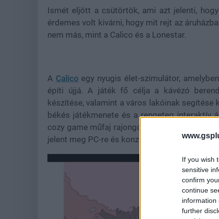
Ismét eljött a csütörtök, ami azt jelenti, ho
érdemes volt kivárni, hogy mit rejt az áruházba
nem más, mint a Calico és a Lonestar.
A
Calico
egy nyugis élet-szimulátor, amelybe
építi újjá. A játék fő célja a kávézó bere
készítése, valamint a város lakóinak segítése k
békés játékmenete és a rengeteg interaktív á
cozy game műfaj rajongóinak lehet vonzó. A j
www.gspl
jelent meg PC-re és konzolokra.
If you wish 
sensitive in
confirm you
continue se
information 
further disc