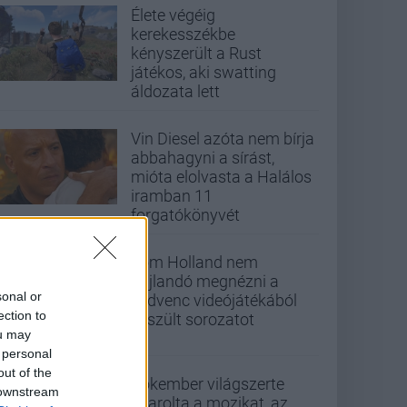
Élete végéig
kerekesszékbe
kényszerült a Rust
játékos, aki swatting
áldozata lett
Vin Diesel azóta nem bírja
abbahagyni a sírást,
mióta elolvasta a Halálos
iramban 11
forgatókönyvét
Tom Holland nem
hajlandó megnézni a
sonal or
kedvenc videójátékából
ection to
készült sorozatot
ou may
 personal
out of the
Pókember világszerte
 downstream
letarolta a mozikat, az