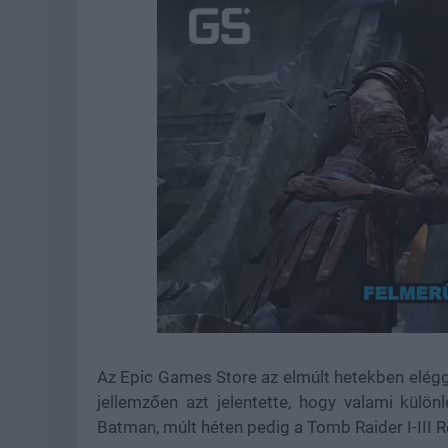
Loaded
:
Unmute
39.10%
Az Epic Games Store az elmúlt hetekben eléggé
jellemzően azt jelentette, hogy valami külö
Batman, múlt héten pedig a Tomb Raider I-III R