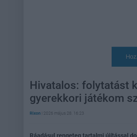
Hoz
Hivatalos: folytatást
gyerekkori játékom s
Rixon
|
2026 május 28. 16:23
Ráadásul rengeteg tartalmi újítással do