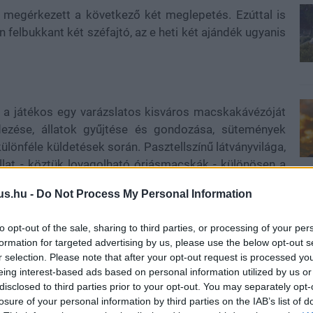
gy megérkezett a következő két meglepetés. Ezúttal is
n felbukkant két széfajtó, az e heti két ajándék ugyanis
n a játékos egy varázslatos kisváros macskakávézóját
ndezése, állatok gyűjtése és gondozása, sütemények
ülönféle küldetések során. Pasztellszínű látványvilága,
llat - köztük lovagolható óriásmacskák - különösen a
átékot a Peachy Keen Games fejlesztette, és 2020-ban
us.hu -
Do Not Process My Personal Information
to opt-out of the sale, sharing to third parties, or processing of your per
formation for targeted advertising by us, please use the below opt-out s
r selection. Please note that after your opt-out request is processed y
eing interest-based ads based on personal information utilized by us or
disclosed to third parties prior to your opt-out. You may separately opt-
losure of your personal information by third parties on the IAB’s list of