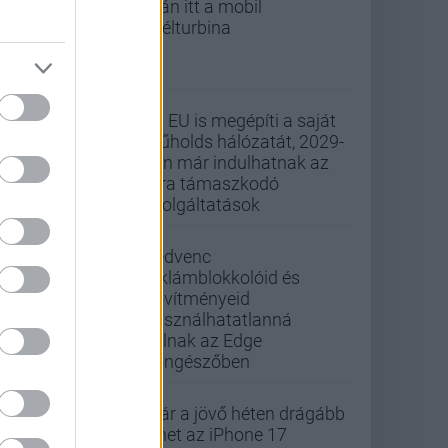
után itt a mobil
szélturbina
Az EU is megépíti a saját
műholds hálózatát, 2029-
ben már indulhatnak az
arra támaszkodó
szolgáltatások
Kedvenc
reklámblokkolóid és
bővítményeid
használhatatlanná
válnak az Edge
böngészőben
Már a jövő héten drágább
lehet az iPhone 17