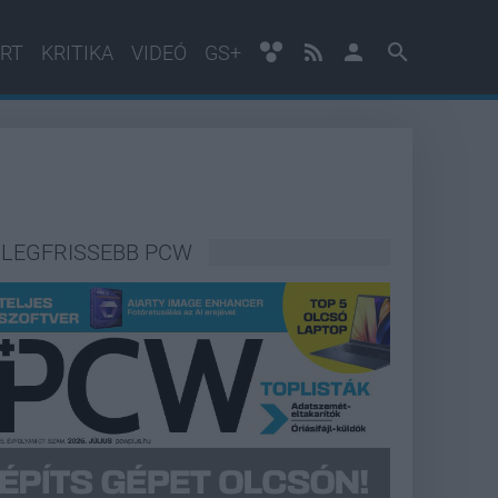
RT
KRITIKA
VIDEÓ
GS+
LEGFRISSEBB PCW