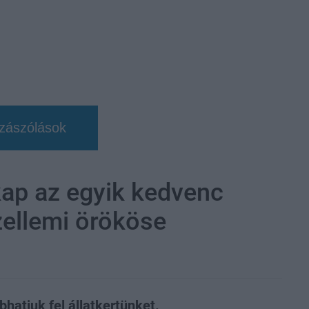
zászólások
 kap az egyik kedvenc
zellemi örököse
bhatjuk fel állatkertünket.