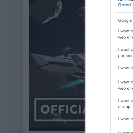
Opted 
Google 
I want t
web or d
I want t
purpose
I want 
I want t
web or d
I want t
or app.
I want t
I want t