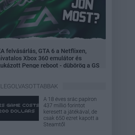
A felvásárlás, GTA 6 a Netflixen,
hivatalos Xbox 360 emulátor és
kukázott Penge reboot - dübörög a GS
Hype
LEGOLVASOTTABBAK
A 18 éves srác papíron
437 millió forintot
keresett a játékával, de
csak 650 ezret kapott a
Steamtől