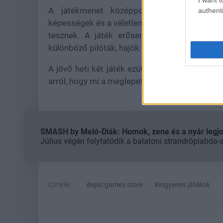
A játékmenet középpontjában a kártyaszer
authenti
képességek és a véletlenszerűen generált juta
tesznek. A játék erősen támaszkodik a stra
különböző pilóták, hajók és fejlesztések reng
A jövő heti két játék ezúttal is egy hatalmas 
arról, hogy mi a meglepetés, mindenképp tarts
SMASH by Meló-Diák: Homok, zene és a nyár legjob
Július végén folytatódik a balatoni strandröplabda-
Címkék:
#epic games store
#ingyenes játékok