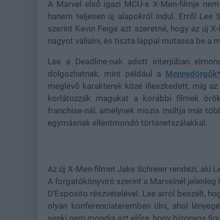
A Marvel első igazi MCU-s X-Men-filmje nem 
hanem teljesen új alapokról indul. Erről Lee S
szerint Kevin Feige azt szeretné, hogy az új
nagyot vállalni, és tiszta lappal mutassa be 
Lee a Deadline-nak adott interjúban elmo
dolgozhatnak, mint például a
Mennydörgők
meglévő karakterek közé illeszkedett, míg az
korlátozzák magukat a korábbi filmek örök
franchise-nál, amelynek mozis múltja már több
egymásnak ellentmondó történetszálakkal.
Az új X-Men-filmet Jake Schreier rendezi, aki 
A forgatókönyvíró szerint a Marvelnél jelenleg k
D'Esposito részvételével. Lee arról beszélt, 
olyan konferenciateremben ülni, ahol lényeg
senki nem mondja azt előre, hogy bizonyos fi