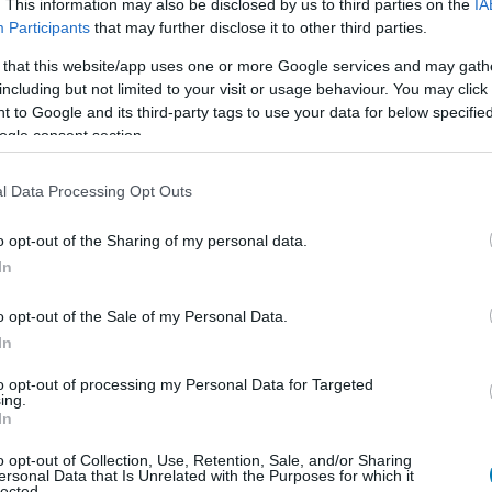
 tempójú harccal és erős mesehangulattal keveri, a Rot
. This information may also be disclosed by us to third parties on the
IA
Participants
that may further disclose it to other third parties.
nyosak, hanem a játékmenetben is fontos szerepet
 that this website/app uses one or more Google services and may gath
including but not limited to your visit or usage behaviour. You may click 
l a nagyobb AAA-címek pótlásáról, a klasszikusok
 to Google and its third-party tags to use your data for below specifi
ékok felfedezéséről. Aki a nyári szabadságra keres új
ogle consent section.
RM-mentes gyűjteményét, annak július 9-ig érdemes
l Data Processing Opt Outs
o opt-out of the Sharing of my personal data.
In
b hangulata – Jön a második forduló! (X)
o opt-out of the Sale of my Personal Data.
sorozat.
In
to opt-out of processing my Personal Data for Targeted
ing.
In
o opt-out of Collection, Use, Retention, Sale, and/or Sharing
ersonal Data that Is Unrelated with the Purposes for which it
lected.