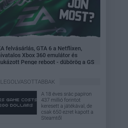
A felvásárlás, GTA 6 a Netflixen,
hivatalos Xbox 360 emulátor és
kukázott Penge reboot - dübörög a GS
Hype
LEGOLVASOTTABBAK
A 18 éves srác papíron
437 millió forintot
keresett a játékával, de
csak 650 ezret kapott a
Steamtől