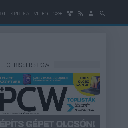
RT
KRITIKA
VIDEÓ
GS+
LEGFRISSEBB PCW