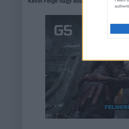
Kevin Feige nagy dobást akar, nem a rég
authenti
Loaded
:
Unmute
38.68%