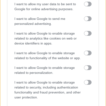
I want to allow my user data to be sent to
Csirke
|
2026 január 26. 08:30
Google for online advertising purposes.
I want to allow Google to send me
Az NFL AFC-döntő alatt bemutatott spotban a
personalized advertising.
rapper is szerepet kap Nolan eposzában.
I want to allow Google to enable storage
related to analytics like cookies on web or
Loaded
:
Unmute
21.65%
device identifiers in apps.
Christopher Nolan készülő nagyívű filmje, a
The Odyssey
I want to allow Google to enable storage
új televíziós előzetese az NFL AFC-döntő közvetítése
related to functionality of the website or app.
alatt debütált, és rögtön komoly visszhangot váltott ki,
I want to allow Google to enable storage
mivel ebben tűnt fel először Travis Scott is. A rövid
related to personalization.
jelenetben a világsztár egy asztalon állva szólítja meg a
katonák egy csoportját, köztük Tom Holland által
I want to allow Google to enable storage
alakított Télemakhoszt és Jon Bernthal Menelaoszát. A
related to security, including authentication
functionality and fraud prevention, and other
felvételek pillanatok alatt elterjedtek a közösségi
user protection.
médiában, tovább fokozva az érdeklődést a film iránt.