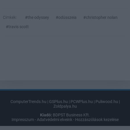
Címkék:
#the odyssey
#odüsszeia
#christopher nolan
#travis scott
ComputerTrends.hu
|
GSPlus.hu
|
PCWPlus.hu
|
Puliwood.hu
|
Zoldpalya.hu
Kiadó:
BDPST Business Kft.
Impresszum
-
Adatvédelmi elveink
-
Hozzászólások kezelése