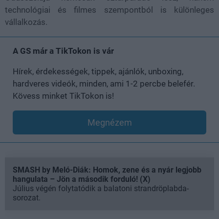
technológiai és filmes szempontból is különleges
vállalkozás.
A GS már a TikTokon is vár
Hírek, érdekességek, tippek, ajánlók, unboxing,
hardveres videók, minden, ami 1-2 percbe belefér.
Kövess minket TikTokon is!
Megnézem
SMASH by Meló-Diák: Homok, zene és a nyár legjobb
hangulata – Jön a második forduló! (X)
Július végén folytatódik a balatoni strandröplabda-
sorozat.