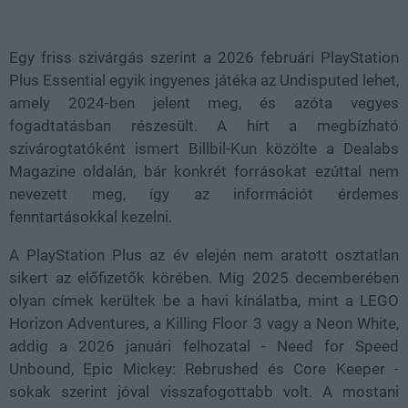
Loaded
:
Unmute
36.89%
Egy friss szivárgás szerint a 2026 februári PlayStation
Plus Essential egyik ingyenes játéka az Undisputed lehet,
amely 2024-ben jelent meg, és azóta vegyes
fogadtatásban részesült. A hírt a megbízható
szivárogtatóként ismert Billbil-Kun közölte a Dealabs
Magazine oldalán, bár konkrét forrásokat ezúttal nem
nevezett meg, így az információt érdemes
fenntartásokkal kezelni.
A PlayStation Plus az év elején nem aratott osztatlan
sikert az előfizetők körében. Míg 2025 decemberében
olyan címek kerültek be a havi kínálatba, mint a LEGO
Horizon Adventures, a Killing Floor 3 vagy a Neon White,
addig a 2026 januári felhozatal - Need for Speed
Unbound, Epic Mickey: Rebrushed és Core Keeper -
sokak szerint jóval visszafogottabb volt. A mostani