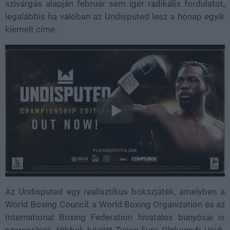
szivárgás alapján február sem ígér radikális fordulatot,
legalábbis ha valóban az Undisputed lesz a hónap egyik
kiemelt címe.
Az Undisputed egy realisztikus bokszjáték, amelyben a
World Boxing Council, a World Boxing Organization és az
International Boxing Federation hivatalos bunyósai is
szerepelnek, többek között Tyson Fury, Oleksandr Usyk,