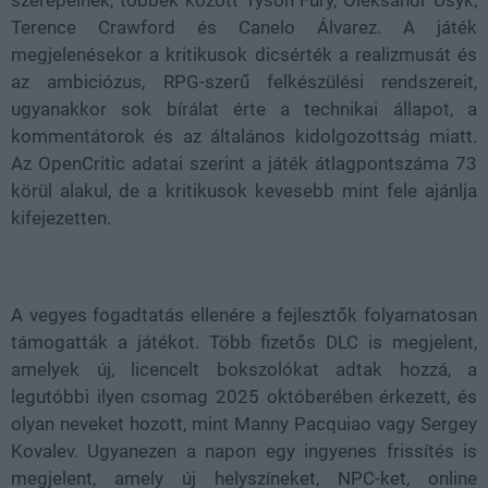
Terence Crawford és Canelo Álvarez. A játék
megjelenésekor a kritikusok dicsérték a realizmusát és
az ambiciózus, RPG-szerű felkészülési rendszereit,
ugyanakkor sok bírálat érte a technikai állapot, a
kommentátorok és az általános kidolgozottság miatt.
Az OpenCritic adatai szerint a játék átlagpontszáma 73
körül alakul, de a kritikusok kevesebb mint fele ajánlja
kifejezetten.
A vegyes fogadtatás ellenére a fejlesztők folyamatosan
támogatták a játékot. Több fizetős DLC is megjelent,
amelyek új, licencelt bokszolókat adtak hozzá, a
legutóbbi ilyen csomag 2025 októberében érkezett, és
olyan neveket hozott, mint Manny Pacquiao vagy Sergey
Kovalev. Ugyanezen a napon egy ingyenes frissítés is
megjelent, amely új helyszíneket, NPC-ket, online