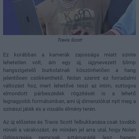
Travis Scott
Ez korábban a kamerák zajossága miatt szinte
lehetetlen volt, ám egy új, úgynevezett blimp
hangszigetelő burkolatnak köszönhetően a hang
jelentősen csökkenthető. Nolan szerint ez forradalmi
változást hoz, mert lehetővé teszi az intim, suttogva
elmondott párbeszédek rögzítését is a lehető
legnagyobb formátumban, ami új dimenziókat nyit meg a
színészi játék és a vizuális élmény terén.
Az új előzetes és Travis Scott felbukkanása csak tovább
növeli a várakozást, és minden jel arra utal, hogy Nolan
Odüsszeiája nemcsak sztárparádé lesz, hanem