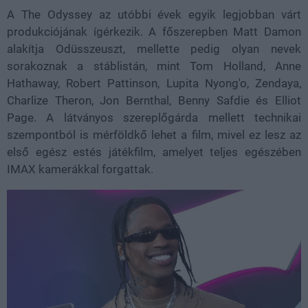
A The Odyssey az utóbbi évek egyik legjobban várt
produkciójának ígérkezik. A főszerepben Matt Damon
alakítja Odüsszeuszt, mellette pedig olyan nevek
sorakoznak a stáblistán, mint Tom Holland, Anne
Hathaway, Robert Pattinson, Lupita Nyong'o, Zendaya,
Charlize Theron, Jon Bernthal, Benny Safdie és Elliot
Page. A látványos szereplőgárda mellett technikai
szempontból is mérföldkő lehet a film, mivel ez lesz az
első egész estés játékfilm, amelyet teljes egészében
IMAX kamerákkal forgattak.