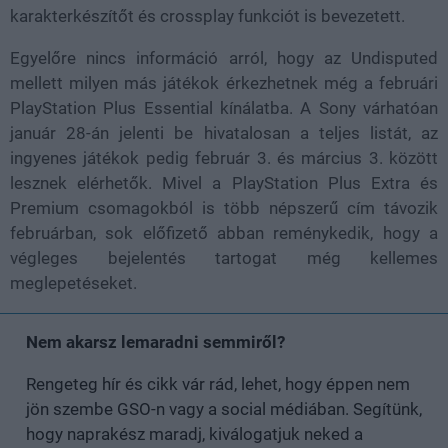
karakterkészítőt és crossplay funkciót is bevezetett.
Egyelőre nincs információ arról, hogy az Undisputed
mellett milyen más játékok érkezhetnek még a februári
PlayStation Plus Essential kínálatba. A Sony várhatóan
január 28-án jelenti be hivatalosan a teljes listát, az
ingyenes játékok pedig február 3. és március 3. között
lesznek elérhetők. Mivel a PlayStation Plus Extra és
Premium csomagokból is több népszerű cím távozik
februárban, sok előfizető abban reménykedik, hogy a
végleges bejelentés tartogat még kellemes
meglepetéseket.
Nem akarsz lemaradni semmiről?
Rengeteg hír és cikk vár rád, lehet, hogy éppen nem
jön szembe GSO-n vagy a social médiában. Segítünk,
hogy naprakész maradj, kiválogatjuk neked a