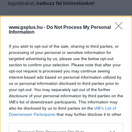
legjobbakat,
iratkozz fel hírlevelünkre!
www.gsplus.hu -
Do Not Process My Personal
Kijelentem, hogy az
adatkezelési nyilatkozat
tartalmát
Information
megismertem és azt elfogadom.
If you wish to opt-out of the sale, sharing to third parties, or
Feliratkozom
processing of your personal or sensitive information for
targeted advertising by us, please use the below opt-out
section to confirm your selection. Please note that after your
opt-out request is processed you may continue seeing
interest-based ads based on personal information utilized by
SMASH by Meló-Diák: Homok, zene és a nyár legjobb
us or personal information disclosed to third parties prior to
hangulata – Jön a második forduló! (X)
your opt-out. You may separately opt-out of the further
Július végén folytatódik a balatoni strandröplabda-
disclosure of your personal information by third parties on the
sorozat.
IAB’s list of downstream participants. This information may
also be disclosed by us to third parties on the
IAB’s List of
Downstream Participants
that may further disclose it to other
third parties.
Címkék:
#playstation plus
#ps plus
#sony
Please note that this website/app uses one or more Google