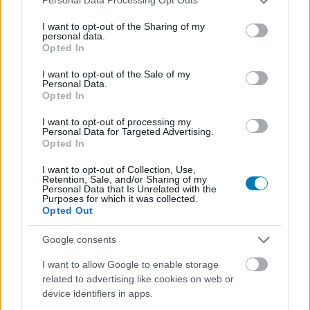
Personal Data Processing Opt Outs
services and may gather and store information including but
not limited to your visit or usage behaviour. You may click to
I want to opt-out of the Sharing of my
personal data.
grant or deny consent to Google and its third-party tags to
Opted In
use your data for below specified purposes in below Google
consent section.
I want to opt-out of the Sale of my
Personal Data.
Opted In
I want to opt-out of processing my
Personal Data for Targeted Advertising.
Hozzászólások
Opted In
I want to opt-out of Collection, Use,
Retention, Sale, and/or Sharing of my
Personal Data that Is Unrelated with the
Purposes for which it was collected.
Travis Scott is feltűnik
Opted Out
Christopher Nolan
Google consents
Odüsszeiájának új
I want to allow Google to enable storage
related to advertising like cookies on web or
előzetesében
device identifiers in apps.