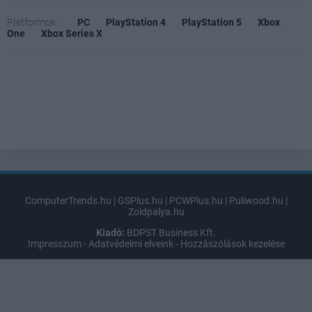
Platformok:
PC
PlayStation 4
PlayStation 5
Xbox
One
Xbox Series X
ComputerTrends.hu
|
GSPlus.hu
|
PCWPlus.hu
|
Puliwood.hu
|
Zoldpalya.hu
Kiadó:
BDPST Business Kft.
Impresszum
-
Adatvédelmi elveink
-
Hozzászólások kezelése