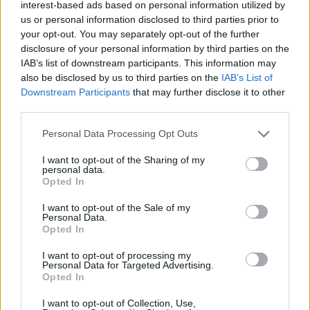
interest-based ads based on personal information utilized by
us or personal information disclosed to third parties prior to
Címkék:
#epic games
#epic games store
#ingyen játékok
your opt-out. You may separately opt-out of the further
disclosure of your personal information by third parties on the
#shenmue iii
IAB’s list of downstream participants. This information may
also be disclosed by us to third parties on the
IAB’s List of
Platformok:
PC
Downstream Participants
that may further disclose it to other
third parties.
Please note that this website/app uses one or more Google
Personal Data Processing Opt Outs
services and may gather and store information including but
not limited to your visit or usage behaviour. You may click to
I want to opt-out of the Sharing of my
personal data.
grant or deny consent to Google and its third-party tags to
Opted In
use your data for below specified purposes in below Google
consent section.
I want to opt-out of the Sale of my
Personal Data.
Hozzászólások
Opted In
I want to opt-out of processing my
Personal Data for Targeted Advertising.
Opted In
Új Saints Row trailert hozott a
I want to opt-out of Collection, Use,