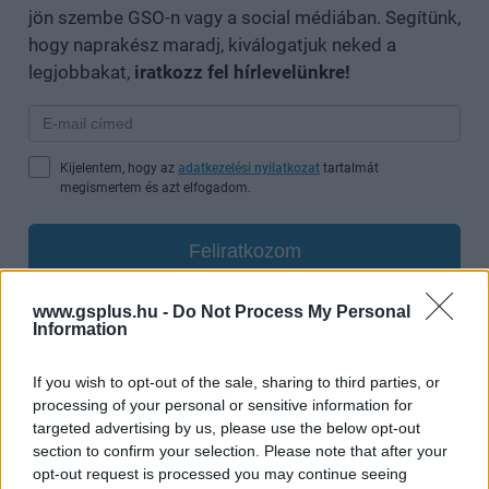
jön szembe GSO-n vagy a social médiában. Segítünk,
hogy naprakész maradj, kiválogatjuk neked a
legjobbakat,
iratkozz fel hírlevelünkre!
Kijelentem, hogy az
adatkezelési nyilatkozat
tartalmát
megismertem és azt elfogadom.
Feliratkozom
www.gsplus.hu -
Do Not Process My Personal
Information
SMASH by Meló-Diák: Homok, zene és a nyár legjobb
hangulata – Jön a második forduló! (X)
If you wish to opt-out of the sale, sharing to third parties, or
Július végén folytatódik a balatoni strandröplabda-
processing of your personal or sensitive information for
sorozat.
targeted advertising by us, please use the below opt-out
section to confirm your selection. Please note that after your
opt-out request is processed you may continue seeing