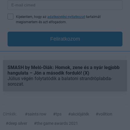
Kijelentem, hogy az
adatkezelési nyilatkozat
tartalmát
megismertem és azt elfogadom.
Feliratkozom
SMASH by Meló-Diák: Homok, zene és a nyár legjobb
hangulata – Jön a második forduló! (X)
Július végén folytatódik a balatoni strandröplabda-
sorozat.
Címkék:
#saints row
#tps
#akciójáték
#voilition
#deep silver
#the game awards 2021