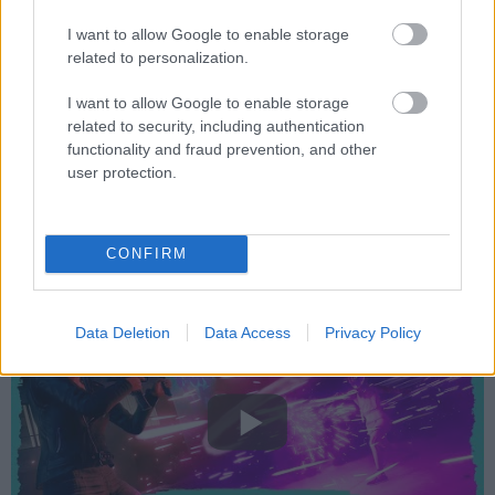
A leginkább akcióra koncentráló videóban rengeteg
robbanást és lövöldözést láthattunk, de emellett a játék
I want to allow Google to enable storage
related to personalization.
világából is többet ismerhettünk meg. Mondjuk rá.
I want to allow Google to enable storage
related to security, including authentication
functionality and fraud prevention, and other
Nagyvárosi lakónegyedek, sivatagi tömegmészárlások,
user protection.
egy rakat különleges fegyver, és rengeteg kozmetikai
kiegészítő vár majd minket Santo Ilesóban, valahogy így
tessék elképzelni majd a hangulatot:
CONFIRM
Data Deletion
Data Access
Privacy Policy