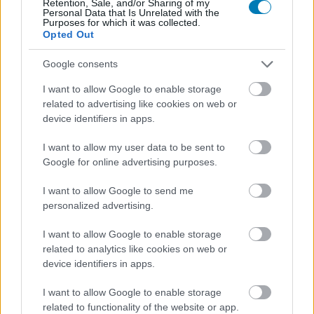
Retention, Sale, and/or Sharing of my
The Game Awards
Personal Data that Is Unrelated with the
Purposes for which it was collected.
Opted Out
Hunter_GS
|
2021 december 10. 09:27
Google consents
I want to allow Google to enable storage
A Volition rebootja is felbukkant a ma hajnali
related to advertising like cookies on web or
műsorban, aminek köszönhetően ismét
device identifiers in apps.
beleshettünk a játék félőrült világába.
I want to allow my user data to be sent to
Google for online advertising purposes.
Loaded
:
Unmute
21.65%
I want to allow Google to send me
A Volition Entertainment és a Deep Silver éppen azon
personalized advertising.
dolgoznak, hogy visszahozzák a Saints Row sorozatot a
I want to allow Google to enable storage
játékvilág frontvonalába. Ennek megfelelően nyilván a
related to analytics like cookies on web or
The Game Awardsot
sem hagyhatták ki, ahol egy új
device identifiers in apps.
trailerrel jelentkeztek, miután nem is olyan régen kiderült,
hogy
muszáj volt elhalasztaniuk a játék megjelenését
.
I want to allow Google to enable storage
related to functionality of the website or app.