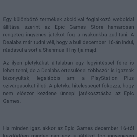
Loaded
:
Unmute
38.14%
Egy különböző termékek akcióival foglalkozó weboldal
állítása szerint az Epic Games Store hamarosan
rengeteg ingyenes játékot fog a nyakunkba zúdítani. A
Dealabs már tudni véli, hogy a buli december 16-án indul,
ráadásul a sort a Shenmue III nyitja majd.
Az ilyen pletykákat általában egy legyintéssel félre is
lehet tenni, de a Dealabs értesülései többször is igaznak
bizonyultak, legalábbis ami a PlayStation Plus
szivárgásokat illeti. A pletyka hitelességét fokozza, hogy
nem először kezdene ünnepi játékosztásba az Epic
Games.
Ha minden igaz, akkor az Epic Games december 16-tól
kezdődően minden nap egy új játékot fog ingyenesen