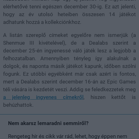
elérhetővé tenni egészen december 30-ig. Ez azt jelenti,
hogy az év utolsó heteiben összesen 14 játékot
adhatunk hozzá a kollekciónkhoz.
A listán szereplő címeket egyelőre nem ismerjük (a
Shenmue III kivételével), de a Dealabs szerint a
december 25-én ingyenessé váló játék lesz a legjobb a
felhozatalban. Amennyiben tényleg így alakulnak a
dolgok, és naponta másik játékot kapunk, időben szólni
fogunk. Ez utóbbi egyébként már csak azért is fontos,
mert a Dealabs szerint december 16-án az Epic Games
téli vására is kezdetét veszi. Addig se feledkezzetek meg
a jelenleg ingyenes címekről
, hiszen kettőt is
behúzhattok.
Nem akarsz lemaradni semmiről?
Rengeteg hír és cikk vár rád, lehet, hogy éppen nem