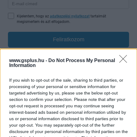
Kijelentem, hogy az
adatkezelési nyilatkozat
tartalmát
megismertem és azt elfogadom.
Feliratkozom
www.gsplus.hu -
Do Not Process My Personal
A Sony ezzel a hármassal most elég ügyesen lőtt több
Information
irányba egyszerre. Az EA Sports FC 26 a tömegeknek
szól, a Wuchang: Fallen Feathers a nehezebb
If you wish to opt-out of the sale, sharing to third parties, or
akciójátékok rajongóit próbálja behúzni, a Nine Sols
processing of your personal or sensitive information for
pedig azoknak lehet telitalálat, akik valami
targeted advertising by us, please use the below opt-out
karakteresebb, különlegesebb élményt keresnek. Nem
section to confirm your selection. Please note that after your
opt-out request is processed you may continue seeing
minden hónapban sikerül ennyire jól széthúzni a
interest-based ads based on personal information utilized by
kínálatot, most viszont tényleg az a helyzet, hogy nehéz
us or personal information disclosed to third parties prior to
lenne azt mondani, csak egyetlen komolyan vehető cím
your opt-out. You may separately opt-out of the further
került be.
disclosure of your personal information by third parties on the