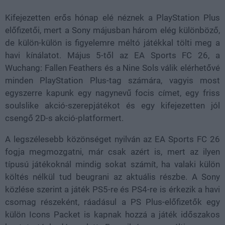
Kifejezetten erős hónap elé néznek a PlayStation Plus
előfizetői, mert a Sony májusban három elég különböző,
de külön-külön is figyelemre méltó játékkal tölti meg a
havi kínálatot. Május 5-től az EA Sports FC 26, a
Wuchang: Fallen Feathers és a Nine Sols válik elérhetővé
minden PlayStation Plus-tag számára, vagyis most
egyszerre kapunk egy nagynevű focis címet, egy friss
soulslike akció-szerepjátékot és egy kifejezetten jól
csengő 2D-s akció-platformert.
A legszélesebb közönséget nyilván az EA Sports FC 26
fogja megmozgatni, már csak azért is, mert az ilyen
típusú játékoknál mindig sokat számít, ha valaki külön
költés nélkül tud beugrani az aktuális részbe. A Sony
közlése szerint a játék PS5-re és PS4-re is érkezik a havi
csomag részeként, ráadásul a PS Plus-előfizetők egy
külön Icons Packet is kapnak hozzá a játék időszakos