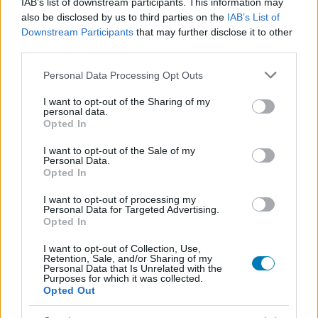
IAB’s list of downstream participants. This information may
Aki pedig még nem húzta be az áprilisi játékokat, annak
also be disclosed by us to third parties on the
IAB’s List of
most már tényleg érdemes sietnie. A Lords of the Fallen,
Downstream Participants
that may further disclose it to other
third parties.
a Tomb Raider I-III Remastered és a Sword Art Online
Fractured Daydream május 4-ig adható hozzá a
Please note that this website/app uses one or more Google
Personal Data Processing Opt Outs
könyvtárhoz, utána már a májusi csomag veszi át a
services and may gather and store information including but
helyüket. Ezúttal viszont aligha fog sok panasz érkezni
not limited to your visit or usage behaviour. You may click to
I want to opt-out of the Sharing of my
personal data.
grant or deny consent to Google and its third-party tags to
amiatt, hogy mi jön utánuk.
Opted In
use your data for below specified purposes in below Google
consent section.
I want to opt-out of the Sale of my
Personal Data.
Opted In
SMASH by Meló-Diák: Homok, zene és a nyár legjobb
hangulata – Jön a második forduló! (X)
I want to opt-out of processing my
Július végén folytatódik a balatoni strandröplabda-
Personal Data for Targeted Advertising.
sorozat.
Opted In
I want to opt-out of Collection, Use,
Retention, Sale, and/or Sharing of my
Personal Data that Is Unrelated with the
Purposes for which it was collected.
Opted Out
Címkék:
#playstation plus
#ps plus
#sony