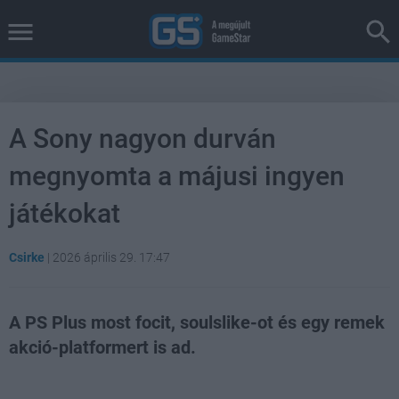
A Sony nagyon durván
megnyomta a májusi ingyen
játékokat
Csirke
|
2026 április 29. 17:47
A PS Plus most focit, soulslike-ot és egy remek
akció-platformert is ad.
Loaded
:
Unmute
38.20%