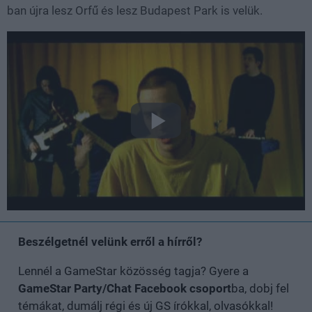
ban újra lesz Orfű és lesz Budapest Park is velük.
Beszélgetnél velünk erről a hírről?
Lennél a GameStar közösség tagja? Gyere a
GameStar Party/Chat Facebook csoport
ba, dobj fel
témákat, dumálj régi és új GS írókkal, olvasókkal!