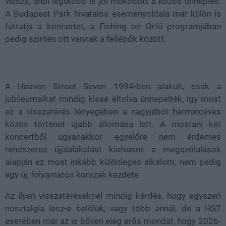
vissza, ahol legutóbb is jól működött a közös ünneplés.
A Budapest Park hivatalos eseményoldala már külön is
futtatja a koncertet, a Fishing on Orfű programjában
pedig szintén ott vannak a fellépők között.
A Heaven Street Seven 1994-ben alakult, csak a
jubileumaikat mindig kissé eltolva ünnepelték, így most
ez a visszatérés lényegében a nagyjából harmincéves
közös történet újabb állomása lett. A mostani két
koncertből ugyanakkor egyelőre nem érdemes
rendszeres újjáalakulást kiolvasni: a megszólalások
alapján ez most inkább különleges alkalom, nem pedig
egy új, folyamatos korszak kezdete.
Az ilyen visszatéréseknél mindig kérdés, hogy egyszeri
nosztalgia lesz-e belőlük, vagy több annál, de a HS7
esetében már az is bőven elég erős mondat, hogy 2026-