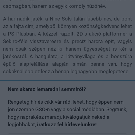
csomagban, hanem az egyik komoly húzónév.
A harmadik játék, a Nine Sols talán kisebb név, de pont
az a fajta cím, amelyből könnyen közönségkedvenc lehet
a PS Plusban. A kézzel rajzolt, 2D-s akció-platformer a
Sekiro-féle visszaverésre és precíz harcra épít, vagyis
nem csak szépen néz ki, hanem ügyességet is kér a
játékostól. A hangulata, a látványvilága és a bosszúra
épülő alapfelállása alapján simán benne van, hogy
sokaknál épp ez lesz a hónap legnagyobb meglepetése.
Nem akarsz lemaradni semmiről?
Rengeteg hír és cikk vár rád, lehet, hogy éppen nem
jön szembe GSO-n vagy a social médiában. Segítünk,
hogy naprakész maradj, kiválogatjuk neked a
legjobbakat,
iratkozz fel hírlevelünkre!