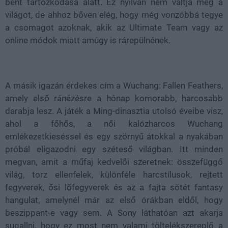
bent tartózkodása alatt. Ez nyilván nem váltja meg a
világot, de ahhoz bőven elég, hogy még vonzóbbá tegye
a csomagot azoknak, akik az Ultimate Team vagy az
online módok miatt amúgy is rárepülnének.
A másik igazán érdekes cím a Wuchang: Fallen Feathers,
amely első ránézésre a hónap komorabb, harcosabb
darabja lesz. A játék a Ming-dinasztia utolsó éveibe visz,
ahol a főhős, a női kalózharcos Wuchang
emlékezetkieséssel és egy szörnyű átokkal a nyakában
próbál eligazodni egy széteső világban. Itt minden
megvan, amit a műfaj kedvelői szeretnek: összefüggő
világ, torz ellenfelek, különféle harcstílusok, rejtett
fegyverek, ősi lőfegyverek és az a fajta sötét fantasy
hangulat, amelynél már az első órákban eldől, hogy
beszippant-e vagy sem. A Sony láthatóan azt akarja
sugallni, hogy ez most nem valami töltelékszereplő a