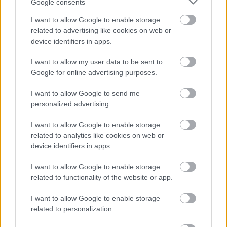
Google consents
I want to allow Google to enable storage
related to advertising like cookies on web or
device identifiers in apps.
I want to allow my user data to be sent to
Google for online advertising purposes.
Hozzászólások
I want to allow Google to send me
personalized advertising.
I want to allow Google to enable storage
related to analytics like cookies on web or
Visszatér a Heaven Street
device identifiers in apps.
Seven, idén kétszer is
I want to allow Google to enable storage
related to functionality of the website or app.
színpadra áll a banda
I want to allow Google to enable storage
Csirke
|
2026 április 29. 20:05
related to personalization.