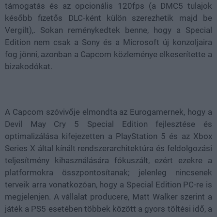
támogatás és az opcionális 120fps (a DMC5 tulajok
később fizetős DLC-ként külön szerezhetik majd be
Vergilt),. Sokan reménykedtek benne, hogy a Special
Edition nem csak a Sony és a Microsoft új konzoljaira
fog jönni, azonban a Capcom közleménye elkeserítette a
bizakodókat.
A Capcom szóvivője elmondta az Eurogamernek, hogy a
Devil May Cry 5 Special Edition fejlesztése és
optimalizálása kifejezetten a PlayStation 5 és az Xbox
Series X által kínált rendszerarchitektúra és feldolgozási
teljesítmény kihasználására fókuszált, ezért ezekre a
platformokra összpontosítanak; jelenleg nincsenek
terveik arra vonatkozóan, hogy a Special Edition PC-re is
megjelenjen. A vállalat producere, Matt Walker szerint a
játék a PS5 esetében többek között a gyors töltési idő, a