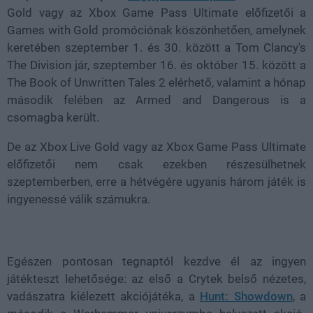
Gold vagy az Xbox Game Pass Ultimate előfizetői a
Games with Gold promóciónak köszönhetően, amelynek
keretében szeptember 1. és 30. között a Tom Clancy's
The Division jár, szeptember 16. és október 15. között a
The Book of Unwritten Tales 2 elérhető, valamint a hónap
második felében az Armed and Dangerous is a
csomagba került.
De az Xbox Live Gold vagy az Xbox Game Pass Ultimate
előfizetői nem csak ezekben részesülhetnek
szeptemberben, erre a hétvégére ugyanis három játék is
ingyenessé válik számukra.
Egészen pontosan tegnaptól kezdve él az ingyen
játékteszt lehetősége: az első a Crytek belső nézetes,
vadászatra kiélezett akciójátéka, a
Hunt: Showdown
, a