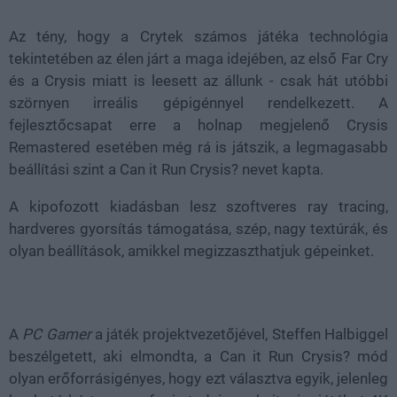
Az tény, hogy a Crytek számos játéka technológia
tekintetében az élen járt a maga idejében, az első Far Cry
és a Crysis miatt is leesett az állunk - csak hát utóbbi
szörnyen irreális gépigénnyel rendelkezett. A
fejlesztőcsapat erre a holnap megjelenő Crysis
Remastered esetében még rá is játszik, a legmagasabb
beállítási szint a Can it Run Crysis? nevet kapta.
A kipofozott kiadásban lesz szoftveres ray tracing,
hardveres gyorsítás támogatása, szép, nagy textúrák, és
olyan beállítások, amikkel megizzaszthatjuk gépeinket.
A
PC Gamer
a játék projektvezetőjével, Steffen Halbiggel
beszélgetett, aki elmondta, a Can it Run Crysis? mód
olyan erőforrásigényes, hogy ezt választva egyik, jelenleg