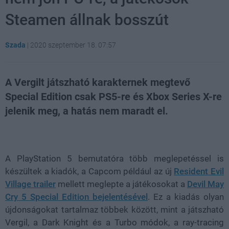
Steamen állnak bosszút
Szada
|
2020 szeptember 18. 07:57
A Vergilt játszható karakternek megtevő
Special Edition csak PS5-re és Xbox Series X-re
jelenik meg, a hatás nem maradt el.
Loaded
:
Unmute
81.69%
A PlayStation 5 bemutatóra több meglepetéssel is
készültek a kiadók, a Capcom például az új
Resident Evil
Village trailer
mellett meglepte a játékosokat a
Devil May
Cry 5 Special Edition bejelentésével
. Ez a kiadás olyan
újdonságokat tartalmaz többek között, mint a játszható
Vergil, a Dark Knight és a Turbo módok, a ray-tracing