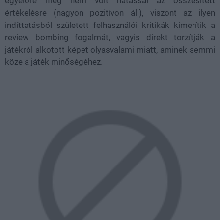
egyelőre még nem volt hatással az összesített
értékelésre (nagyon pozitívon áll), viszont az ilyen
indíttatásból született felhasználói kritikák kimerítik a
review bombing fogalmát, vagyis direkt torzítják a
játékról alkotott képet olyasvalami miatt, aminek semmi
köze a játék minőségéhez.