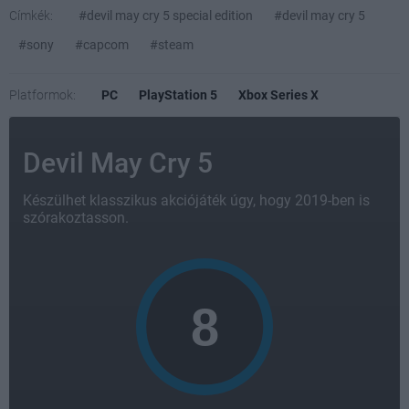
Címkék:
#devil may cry 5 special edition
#devil may cry 5
#sony
#capcom
#steam
Platformok:
PC
PlayStation 5
Xbox Series X
Devil May Cry 5
Készülhet klasszikus akciójáték úgy, hogy 2019-ben is
szórakoztasson.