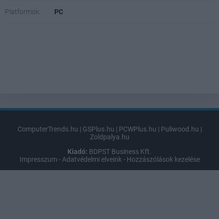
Platformok:
PC
ComputerTrends.hu
|
GSPlus.hu
|
PCWPlus.hu
|
Puliwood.hu
|
Zoldpalya.hu
Kiadó:
BDPST Business Kft.
Impresszum
-
Adatvédelmi elveink
-
Hozzászólások kezelése