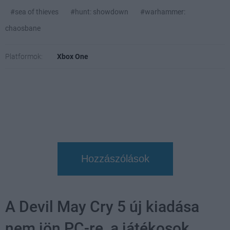
#sea of thieves
#hunt: showdown
#warhammer:
chaosbane
Platformok:
Xbox One
Hozzászólások
A Devil May Cry 5 új kiadása
nem jön PC-re, a játékosok