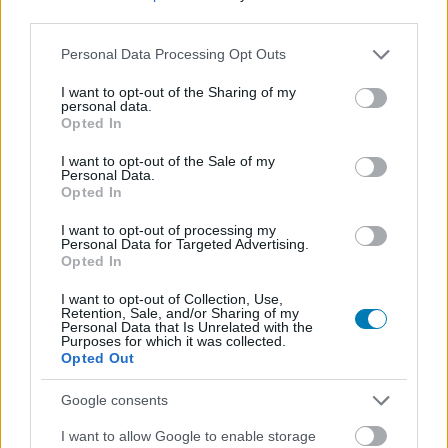
köszönhetően a Marvel's Spider-Man továbbfejlesztett
third parties.
fényekkel, tükröződéssel, árnyékokkal és
karaktermodellekkel (a feltuningolt bőr, szem, haj és
Please note that this website/app uses one or more Google
Personal Data Processing Opt Outs
services and may gather and store information including but
arcanimációknak hála), valamint ray tracing
not limited to your visit or usage behaviour. You may click to
I want to opt-out of the Sharing of my
támogatással érkezik PS5-re, de nem elhanyagolható a
personal data.
grant or deny consent to Google and its third-party tags to
Opted In
60fps sem.
use your data for below specified purposes in below Google
consent section.
I want to opt-out of the Sale of my
Emellett több NPC-t és kocsit láthatunk majd
Personal Data.
kirajzolódni a távolban, valamint az új DualSense
Opted In
kontroller haptikus visszacsatolásával és a konzol 3D
I want to opt-out of processing my
hangzásával új élmény lesz New Yorkban hálóhintázni.
Personal Data for Targeted Advertising.
Opted In
A
Spider-Man: Miles Morales
és az alapjáték remastere
I want to opt-out of Collection, Use,
is a PlayStation 5 nyitócímei között kaptak helyet,
Retention, Sale, and/or Sharing of my
Personal Data that Is Unrelated with the
november 19-én rajtolnak el.
Purposes for which it was collected.
Opted Out
Google consents
SMASH by Meló-Diák: Homok, zene és a nyár legjobb
I want to allow Google to enable storage
hangulata – Jön a második forduló! (X)