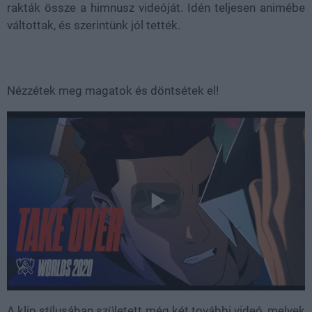
rakták össze a himnusz videóját. Idén teljesen animébe
váltottak, és szerintünk jól tették.
Nézzétek meg magatok és döntsétek el!
A klip stílusában született még két további videó, melyek