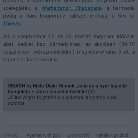
második a Warhammer univerzumba helyezett akció-
szerepjáték, a
Warhammer: Chaosbane
, a harmadik
pedig a Rare kooperatív kalózos mókája, a
Sea of
Thieves
.
Aki a szeptember 17. és 20. közötti ingyenes időszak
alatt kedvet kap bármelyikhez, az akciósan (50-70
százalékos kedvezményekkel) megvásárolhatja őket, a
táposabb kiadásokat is.
SMASH by Meló-Diák: Homok, zene és a nyár legjobb
hangulata – Jön a második forduló! (X)
Július végén folytatódik a balatoni strandröplabda-
sorozat.
Címkék:
#games with gold
#microsoft
#játékok golddal