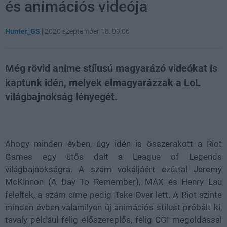
és animációs videója
Hunter_GS
|
2020 szeptember 18. 09:06
Még rövid anime stílusú magyarázó videókat is
kaptunk idén, melyek elmagyarázzak a LoL
világbajnokság lényegét.
Loaded
:
Unmute
81.69%
Ahogy minden évben, úgy idén is összerakott a Riot
Games egy ütős dalt a League of Legends
világbajnokságra. A szám vokáljáért ezúttal Jeremy
McKinnon (A Day To Remember), MAX és Henry Lau
feleltek, a szám címe pedig Take Over lett. A Riot szinte
minden évben valamilyen új animációs stílust próbált ki,
tavaly például félig élőszereplős, félig CGI megoldással