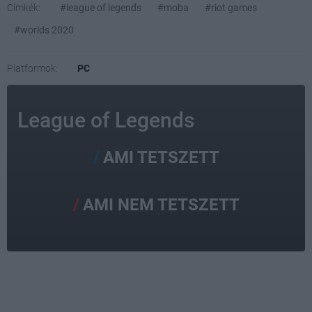
Címkék:
#league of legends
#moba
#riot games
#worlds 2020
Platformok:
PC
League of Legends
AMI TETSZETT
AMI NEM TETSZETT