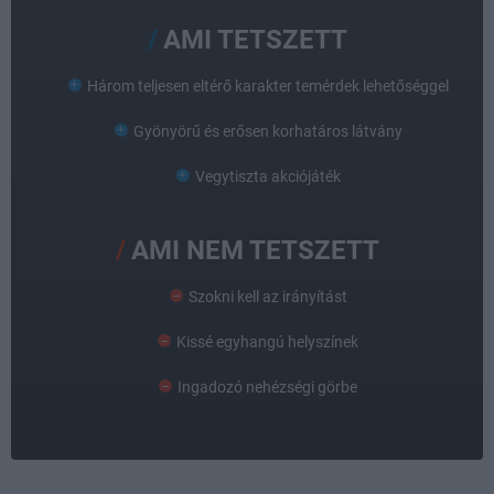
AMI TETSZETT
Három teljesen eltérő karakter temérdek lehetőséggel
Gyönyörű és erősen korhatáros látvány
Vegytiszta akciójáték
AMI NEM TETSZETT
Szokni kell az irányítást
Kissé egyhangú helyszínek
Ingadozó nehézségi görbe