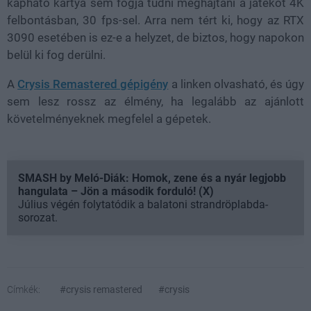
kapható kártya sem fogja tudni meghajtani a játékot 4K
felbontásban, 30 fps-sel. Arra nem tért ki, hogy az RTX
3090 esetében is ez-e a helyzet, de biztos, hogy napokon
belül ki fog derülni.
A
Crysis Remastered gépigény
a linken olvasható, és úgy
sem lesz rossz az élmény, ha legalább az ajánlott
követelményeknek megfelel a gépetek.
SMASH by Meló-Diák: Homok, zene és a nyár legjobb
hangulata – Jön a második forduló! (X)
Július végén folytatódik a balatoni strandröplabda-
sorozat.
Címkék:
#crysis remastered
#crysis