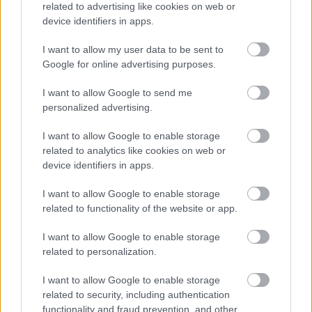
related to advertising like cookies on web or
Július végén folytatódik a balatoni strandröplabda-
sorozat.
device identifiers in apps.
I want to allow my user data to be sent to
Google for online advertising purposes.
I want to allow Google to send me
Címkék:
#marvel's spider-man
#pókember
#sony
personalized advertising.
#playstation 5
#insomniac games
#marvel's spider-man:
I want to allow Google to enable storage
miles morales
related to analytics like cookies on web or
device identifiers in apps.
Platformok:
PlayStation 4
PlayStation 5
I want to allow Google to enable storage
related to functionality of the website or app.
Marvel's Spider-Man
I want to allow Google to enable storage
Remastered
related to personalization.
I want to allow Google to enable storage
related to security, including authentication
A Marvel's Spider-Man Remastered kötelező vétel
functionality and fraud prevention, and other