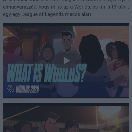
elmagyarázzák, hogy mi is az a Worlds, és mi is történik
egy-egy League of Legends meccs alatt.