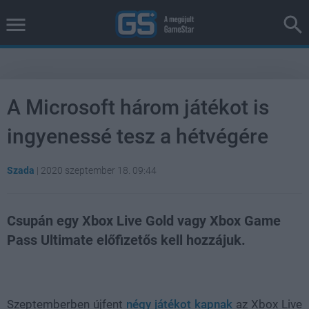
A Microsoft három játékot is
ingyenessé tesz a hétvégére
Szada
|
2020 szeptember 18. 09:44
Csupán egy Xbox Live Gold vagy Xbox Game
Pass Ultimate előfizetős kell hozzájuk.
Loaded
:
Unmute
100.00%
Szeptemberben újfent
négy játékot kapnak
az Xbox Live