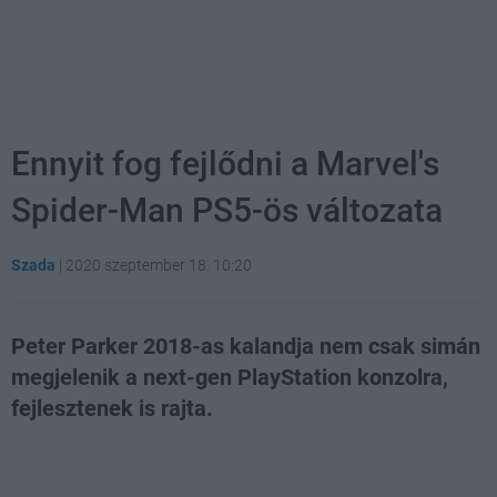
Ennyit fog fejlődni a Marvel's
Spider-Man PS5-ös változata
Szada
|
2020 szeptember 18. 10:20
Peter Parker 2018-as kalandja nem csak simán
megjelenik a next-gen PlayStation konzolra,
fejlesztenek is rajta.
Loaded
:
Unmute
81.69%