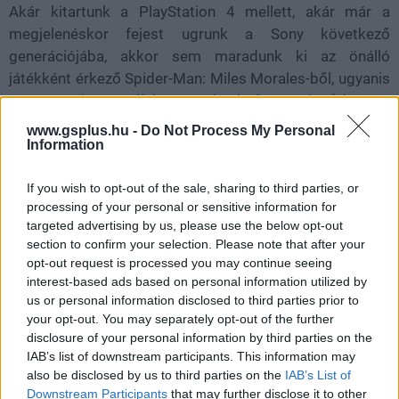
Akár kitartunk a PlayStation 4 mellett, akár már a
megjelenéskor fejest ugrunk a Sony következő
generációjába, akkor sem maradunk ki az önálló
játékként érkező Spider-Man: Miles Morales-ből, ugyanis
az Insomniac
mindkét masinára ki fogja adni
(ahogy a
Horizon Forbidden Westet és a Sackoby - A Big
www.gsplus.hu -
Do Not Process My Personal
Adventure-t is).
Information
Aki PS4-re megveszi, később ingyen játszhat vele PS5-
If you wish to opt-out of the sale, sharing to third parties, or
ön is, valamint lesz hozzá egy Ultimate Edition, mely az
processing of your personal or sensitive information for
targeted advertising by us, please use the below opt-out
alapjáték remasterét (illetve a The City That Never
section to confirm your selection. Please note that after your
Sleeps DLC-ket és három új pókjelmezt) is tartalmazza.
opt-out request is processed you may continue seeing
interest-based ads based on personal information utilized by
us or personal information disclosed to third parties prior to
your opt-out. You may separately opt-out of the further
Ezt a remastert viszont nem egy szimpla újrakiadásként
disclosure of your personal information by third parties on the
kell elképzelni, az Insomniac fejlesztői igyekeztek
IAB’s list of downstream participants. This information may
also be disclosed by us to third parties on the
IAB’s List of
kihasználni az erősebb hardver lehetőségeit. Ennek
Downstream Participants
that may further disclose it to other