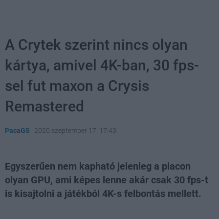
A Crytek szerint nincs olyan
kártya, amivel 4K-ban, 30 fps-
sel fut maxon a Crysis
Remastered
PacaGS
|
2020 szeptember 17. 17:43
Egyszerűen nem kapható jelenleg a piacon
olyan GPU, ami képes lenne akár csak 30 fps-t
is kisajtolni a játékból 4K-s felbontás mellett.
Loaded
:
Unmute
81.69%