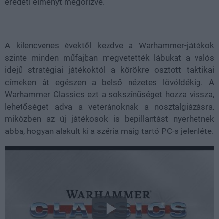
eredeti élményt megőrizve.
A kilencvenes évektől kezdve a Warhammer-játékok
szinte minden műfajban megvetették lábukat a valós
idejű stratégiai játékoktól a körökre osztott taktikai
címeken át egészen a belső nézetes lövöldékig. A
Warhammer Classics ezt a sokszínűséget hozza vissza,
lehetőséget adva a veteránoknak a nosztalgiázásra,
miközben az új játékosok is bepillantást nyerhetnek
abba, hogyan alakult ki a széria máig tartó PC-s jelenléte.