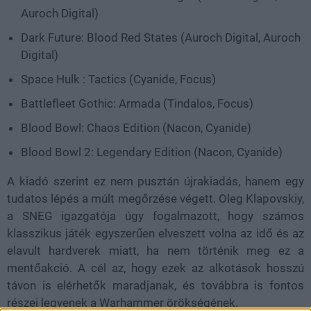
Auroch Digital)
Dark Future: Blood Red States (Auroch Digital, Auroch
Digital)
Space Hulk : Tactics (Cyanide, Focus)
Battlefleet Gothic: Armada (Tindalos, Focus)
Blood Bowl: Chaos Edition (Nacon, Cyanide)
Blood Bowl 2: Legendary Edition (Nacon, Cyanide)
A kiadó szerint ez nem pusztán újrakiadás, hanem egy
tudatos lépés a múlt megőrzése végett. Oleg Klapovskiy,
a SNEG igazgatója úgy fogalmazott, hogy számos
klasszikus játék egyszerűen elveszett volna az idő és az
elavult hardverek miatt, ha nem történik meg ez a
mentőakció. A cél az, hogy ezek az alkotások hosszú
távon is elérhetők maradjanak, és továbbra is fontos
részei legyenek a Warhammer örökségének.