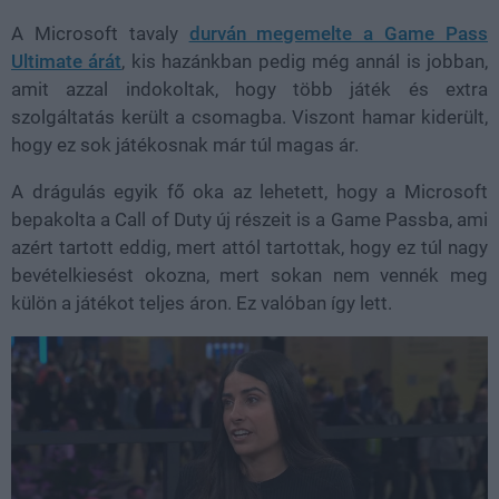
A Microsoft tavaly
durván megemelte a Game Pass
Ultimate árát
, kis hazánkban pedig még annál is jobban,
amit azzal indokoltak, hogy több játék és extra
szolgáltatás került a csomagba. Viszont hamar kiderült,
hogy ez sok játékosnak már túl magas ár.
A drágulás egyik fő oka az lehetett, hogy a Microsoft
bepakolta a Call of Duty új részeit is a Game Passba, ami
azért tartott eddig, mert attól tartottak, hogy ez túl nagy
bevételkiesést okozna, mert sokan nem vennék meg
külön a játékot teljes áron. Ez valóban így lett.