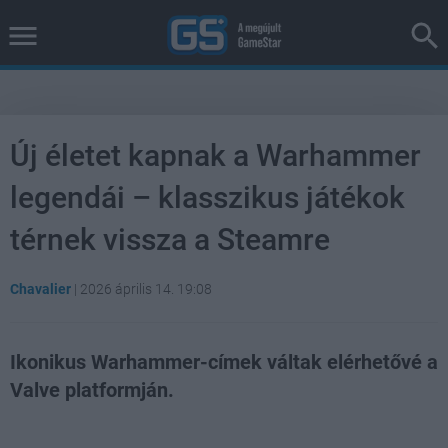
Új életet kapnak a Warhammer
legendái – klasszikus játékok
térnek vissza a Steamre
Chavalier
|
2026 április 14. 19:08
Ikonikus Warhammer-címek váltak elérhetővé a
Valve platformján.
Loaded
:
Unmute
100.00%