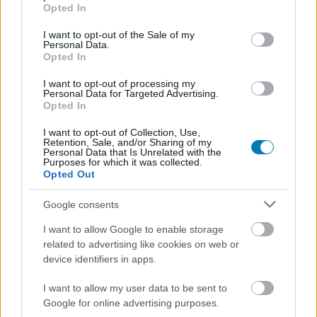
grant or deny consent to Google and its third-party tags to
Opted In
megismertem és azt elfogadom.
use your data for below specified purposes in below Google
consent section.
I want to opt-out of the Sale of my
Personal Data.
Feliratkozom
Opted In
I want to opt-out of processing my
Personal Data for Targeted Advertising.
Opted In
SMASH by Meló-Diák: Homok, zene és a nyár legjobb
I want to opt-out of Collection, Use,
hangulata – Jön a második forduló! (X)
Retention, Sale, and/or Sharing of my
Július végén folytatódik a balatoni strandröplabda-
Personal Data that Is Unrelated with the
sorozat.
Purposes for which it was collected.
Opted Out
Google consents
I want to allow Google to enable storage
Címkék:
#warhammer classics
#warhammer 40000
related to advertising like cookies on web or
#games workshop
#steam
#sneg
device identifiers in apps.
I want to allow my user data to be sent to
Platformok:
PC
Google for online advertising purposes.