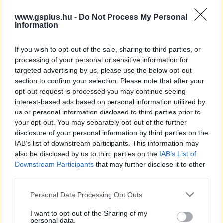
A rajt alkalmából az összes érintett cím
www.gsplus.hu -
Do Not Process My Personal
Information
kedvezményesen érhető el, ráadásul tematikus
csomagokba rendezve is beszerezhetők, bár csak
If you wish to opt-out of the sale, sharing to third parties, or
korlátozott ideig. Fontos ugyanakkor hozzátenni, hogy
processing of your personal or sensitive information for
ezek a játékok a saját koruk lenyomatai, így bizonyos
targeted advertising by us, please use the below opt-out
tartalmak vagy ábrázolások eltérhetnek a mai
section to confirm your selection. Please note that after your
Warhammer-kánontól.
opt-out request is processed you may continue seeing
interest-based ads based on personal information utilized by
us or personal information disclosed to third parties prior to
Nem akarsz lemaradni semmiről?
your opt-out. You may separately opt-out of the further
disclosure of your personal information by third parties on the
Rengeteg hír és cikk vár rád, lehet, hogy éppen nem
IAB’s list of downstream participants. This information may
jön szembe GSO-n vagy a social médiában. Segítünk,
also be disclosed by us to third parties on the
IAB’s List of
hogy naprakész maradj, kiválogatjuk neked a
Downstream Participants
that may further disclose it to other
third parties.
legjobbakat,
iratkozz fel hírlevelünkre!
Please note that this website/app uses one or more Google
Personal Data Processing Opt Outs
services and may gather and store information including but
not limited to your visit or usage behaviour. You may click to
I want to opt-out of the Sharing of my
personal data.
Kijelentem, hogy az
adatkezelési nyilatkozat
tartalmát