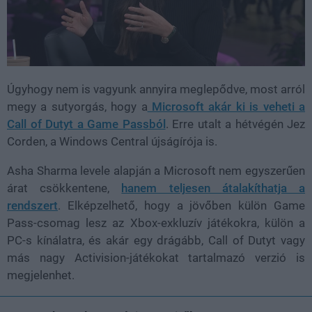
Úgyhogy nem is vagyunk annyira meglepődve, most arról
megy a sutyorgás, hogy a
Microsoft akár ki is veheti a
Call of Dutyt a Game Passból
. Erre utalt a hétvégén Jez
Corden, a Windows Central újságírója is.
Asha Sharma levele alapján a Microsoft nem egyszerűen
árat csökkentene,
hanem teljesen átalakíthatja a
rendszert
. Elképzelhető, hogy a jövőben külön Game
Pass-csomag lesz az Xbox-exkluzív játékokra, külön a
PC-s kínálatra, és akár egy drágább, Call of Dutyt vagy
más nagy Activision-játékokat tartalmazó verzió is
megjelenhet.