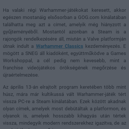
Ha valaki régi Warhammer-játékokat keresett, akkor
egészen mostanáig elsősorban a GOG.com kínálatában
találhatta meg azt a címet, amelyik még hiányzott a
gyűjteményéből. Mostantól azonban a Steam is a
rajongók rendelkezésére áll, miután a Valve platformján
útnak indult a
Warhammer Classics
kezdeményezés. E
mögött a SNEG áll kiadóként, együttműködve a Games
Workshoppal, a cél pedig nem kevesebb, mint a
franchise videójátékos örökségének megőrzése és
újraértelmezése.
Az április 13-án elrajtolt program keretében több mint
húsz, mára már kultikussá vált Warhammer-játék tért
vissza PC-re a Steam kínálatában. Ezek között akadnak
olyan címek, amelyek most debütáltak a platformon, és
olyanok is, amelyek hosszabb kihagyás után tértek
vissza, mindegyik modern rendszerekhez igazítva, de az