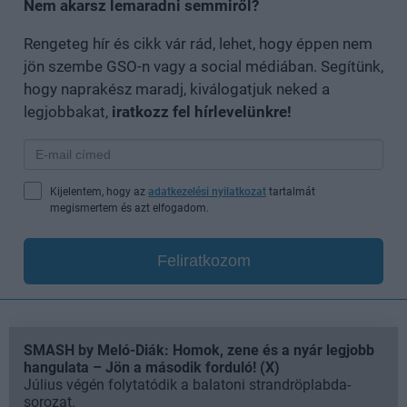
Nem akarsz lemaradni semmiről?
Rengeteg hír és cikk vár rád, lehet, hogy éppen nem
jön szembe GSO-n vagy a social médiában. Segítünk,
hogy naprakész maradj, kiválogatjuk neked a
legjobbakat,
iratkozz fel hírlevelünkre!
Kijelentem, hogy az
adatkezelési nyilatkozat
tartalmát
megismertem és azt elfogadom.
Feliratkozom
SMASH by Meló-Diák: Homok, zene és a nyár legjobb
hangulata – Jön a második forduló! (X)
Július végén folytatódik a balatoni strandröplabda-
sorozat.