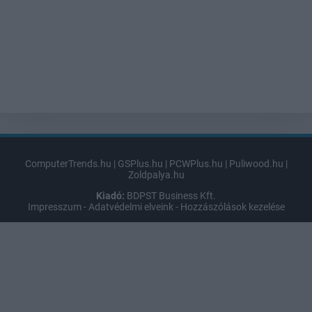
ComputerTrends.hu
|
GSPlus.hu
|
PCWPlus.hu
|
Puliwood.hu
|
Zoldpalya.hu
Kiadó:
BDPST Business Kft.
Impresszum
-
Adatvédelmi elveink
-
Hozzászólások kezelése