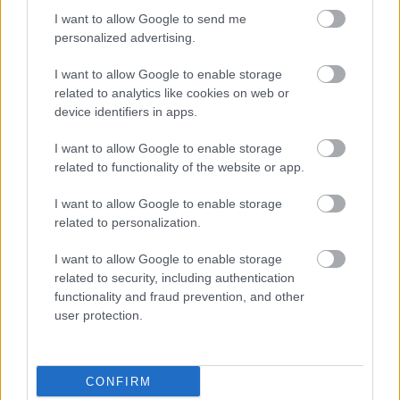
I want to allow Google to send me
personalized advertising.
I want to allow Google to enable storage
related to analytics like cookies on web or
device identifiers in apps.
Hozzászólások
I want to allow Google to enable storage
related to functionality of the website or app.
I want to allow Google to enable storage
related to personalization.
Még az Xbox új vezetője szerint
I want to allow Google to enable storage
sem megérős már a Game Pass
related to security, including authentication
functionality and fraud prevention, and other
user protection.
daev
|
2026 április 13. 21:23
Asha Sharma is azt küldte körbe a kollégáknak,
CONFIRM