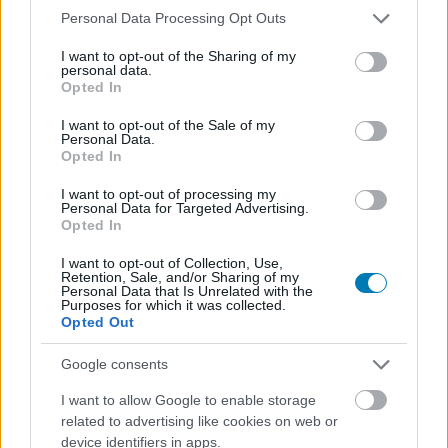
túl, miszerint a tavalyi évben nem érkezett meg a kaland),
Please note that this website/app uses one or more Google
Personal Data Processing Opt Outs
hogy a roadmapből eltűnt a megjelenés idejére
services and may gather and store information including but
not limited to your visit or usage behaviour. You may click to
I want to opt-out of the Sharing of my
vonatkozó rész, ráadásul a játék atyja, Chris Roberts sem
personal data.
grant or deny consent to Google and its third-party tags to
éppen biztatóan nyilatkozott nemrég a projektet illetően.
Opted In
use your data for below specified purposes in below Google
consent section.
I want to opt-out of the Sale of my
Personal Data.
Opted In
Roberts nemrég egy
bejegyzést
tett közzé, amiben
I want to opt-out of processing my
többek között arról írt ismét, hogy a Squadron 42 akkor
Personal Data for Targeted Advertising.
Opted In
lesz kész, ha elkészül, és nem lesz csak egy időpont
miatt kiadva. Továbbá az is kiderült, hogy a csapat nem
I want to opt-out of Collection, Use,
fog béta helyett gameplayt, helyszíneket vagy egyéb
Retention, Sale, and/or Sharing of my
Personal Data that Is Unrelated with the
asseteket mutatni a játékból, mivel az még túl messze
Purposes for which it was collected.
Opted Out
van a teljes megjelenéstől, így a marketingkampány is
korai volna.
Google consents
A játék alkotójának elmondása szerint, ha most
I want to allow Google to enable storage
mutatnának nem éppen spoileres gameplayt a játékból,
related to advertising like cookies on web or
device identifiers in apps.
akkor az olyan anyag lenne, amit a megjelenéshez