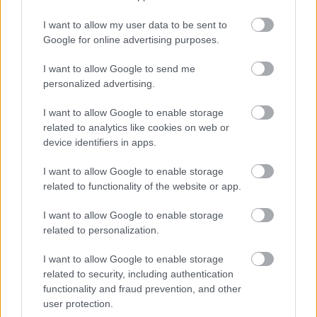
közeledve is felhasználhattak volna. Éppen ezért Roberts
I want to allow my user data to be sent to
úgy döntött, hogy a legjobb az, ha nem mutatják meg a
Google for online advertising purposes.
nagy nyilvánosságnak a Squadron 42 játékmenetét, és
nem is beszélnek megjelenési dátumról, amíg közelebb
I want to allow Google to send me
personalized advertising.
nem lesznek a céljaik eléréséhez.
I want to allow Google to enable storage
Ez alapján úgy tűnik, csak akkor kapunk majd
related to analytics like cookies on web or
konkrétumokat, amikor a srácok már bíznak abban, hogy
device identifiers in apps.
a nagy napig hátralévő idő elég arra, hogy a megfelelő
minőséget hozzák el nekünk.
I want to allow Google to enable storage
related to functionality of the website or app.
Szerintetek idén már megérkezhet a Squadron 42
I want to allow Google to enable storage
bétája?
related to personalization.
I want to allow Google to enable storage
related to security, including authentication
Nagyszabású finálé: A Smash by Meló-Diák
functionality and fraud prevention, and other
strandröplabda sorozat utolsó fordulója
Balatonalmádiban! (X)
user protection.