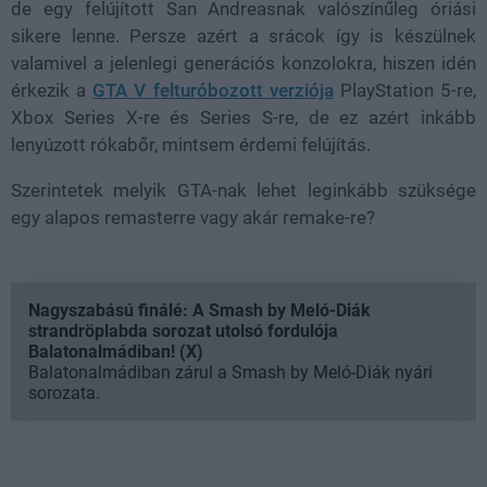
de egy felújított San Andreasnak valószínűleg óriási
sikere lenne. Persze azért a srácok így is készülnek
valamivel a jelenlegi generációs konzolokra, hiszen idén
érkezik a
GTA V felturóbozott verziója
PlayStation 5-re,
Xbox Series X-re és Series S-re, de ez azért inkább
lenyúzott rókabőr, mintsem érdemi felújítás.
Szerintetek melyik GTA-nak lehet leginkább szüksége
egy alapos remasterre vagy akár remake-re?
Nagyszabású finálé: A Smash by Meló-Diák
strandröplabda sorozat utolsó fordulója
Balatonalmádiban! (X)
Balatonalmádiban zárul a Smash by Meló-Diák nyári
sorozata.