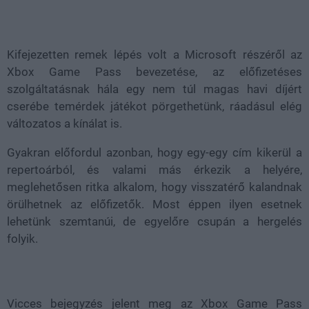
Loaded
:
Unmute
78.48%
Kifejezetten remek lépés volt a Microsoft részéről az
Xbox Game Pass bevezetése, az előfizetéses
szolgáltatásnak hála egy nem túl magas havi díjért
cserébe temérdek játékot pörgethetünk, ráadásul elég
változatos a kínálat is.
Gyakran előfordul azonban, hogy egy-egy cím kikerül a
repertoárból, és valami más érkezik a helyére,
meglehetősen ritka alkalom, hogy visszatérő kalandnak
örülhetnek az előfizetők. Most éppen ilyen esetnek
lehetünk szemtanúi, de egyelőre csupán a hergelés
folyik.
Vicces bejegyzés jelent meg az Xbox Game Pass