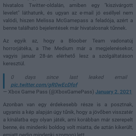
hivatalos Twitter-oldalán, amiben egy "kiszivárgott
levelet" láthatunk, és ugyan az e-mail jó eséllyel nem
valódi, hiszen Melissa McGamepass a feladója, azért a
benne található bejelentések már hivatalosnak tűnnek.
Az egyik az, hogy a Bloober Team vadonatúj
horrorjátéka, a The Medium már a megjelenésekor,
vagyis január 28-án elérhető lesz a szolgáltatáson
keresztül.
0 days since last leaked email
pic.twitter.com/gR0wEcDfof
— Xbox Game Pass (@XboxGamePass)
January 2, 2021
Azonban van egy érdekesebb része is a posztnak,
ugyanis a kép alapján úgy tűnik, hogy a jövőben visszatér
a kínálatba egy olyan játék, ami korábban már szerepelt
benne, és mindenki boldog volt miatta, de aztán kikerült,
emiatt pedig mindenki szomorú lett.