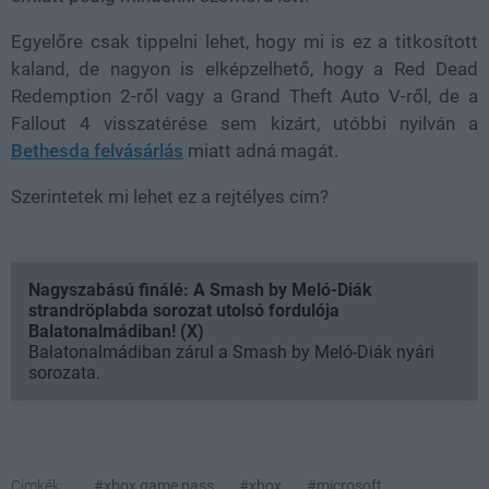
Egyelőre csak tippelni lehet, hogy mi is ez a titkosított
kaland, de nagyon is elképzelhető, hogy a Red Dead
Redemption 2-ről vagy a Grand Theft Auto V-ről, de a
Fallout 4 visszatérése sem kizárt, utóbbi nyilván a
Bethesda felvásárlás
miatt adná magát.
Szerintetek mi lehet ez a rejtélyes cím?
Nagyszabású finálé: A Smash by Meló-Diák
strandröplabda sorozat utolsó fordulója
Balatonalmádiban! (X)
Balatonalmádiban zárul a Smash by Meló-Diák nyári
sorozata.
Címkék:
#xbox game pass
#xbox
#microsoft