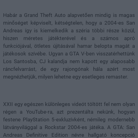
100.00%
Habár a Grand Theft Auto alapvetően mindig is magas
minőséget képviselt, kétségtelen, hogy a 2004-es San
Andreas így is kiemelkedik a széria többi része közül,
hiszen méretes játékterével és a számos apró
funkciójával, ötletes újításával hamar belopta magát a
játékosok szívébe. Ugyan a GTA V-ben visszatérhettünk
Los Santosba, CJ kalandja nem kapott egy alaposabb
ráncfelvarrást, de egy rajongónak hála azért most
megnézhetjük, milyen lehetne egy esetleges remaster.
XXII egy egészen különleges videót töltött fel nem olyan
régen a YouTube-ra, azt prezentálta nekünk, hogyan
festene PlayStation 5-exkluzívként, némileg modernebb
látványvilággal a Rockstar 2004-es játéka. A GTA: San
Andreas Definitive Edition névre hallgató koncepció