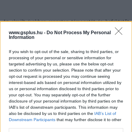
Loaded
:
Unmute
78.48%
Az elmúlt években rengeteg támogatót és befektetőt
szerzett magának a
Star Citizen
, ami így egészen
www.gsplus.hu -
Do Not Process My Personal
méretes büdzséből készülhet továbbra is, ráadásul elég
Information
sokat fejlődött és változott már a fejlesztési időszak
során.
If you wish to opt-out of the sale, sharing to third parties, or
processing of your personal or sensitive information for
Jelenleg még az is elég kérdéses, hogy az alapjáték
targeted advertising by us, please use the below opt-out
section to confirm your selection. Please note that after your
mikor jelenhet meg hivatalosan, ráadásul a hozzá tartozó
opt-out request is processed you may continue seeing
egyjátékos móddal is lehetnek gondok, ugyanis a
interest-based ads based on personal information utilized by
Roberts Space Industries csapatának nem sikerült
us or personal information disclosed to third parties prior to
betartania korábbi ígéretét a kaland kapcsán.
your opt-out. You may separately opt-out of the further
disclosure of your personal information by third parties on the
Eredetileg 2018-ban lett bejelentve, hogy valamikor
IAB’s list of downstream participants. This information may
2020-ban bétaverziót kaphat a Squadron 42, ám nagyon
also be disclosed by us to third parties on the
IAB’s List of
úgy tűnik, hogy az eltelt idő során ez a terv igencsak
Downstream Participants
that may further disclose it to other
third parties.
megváltozott. Az egyik erre utaló jel az (az egyértelműn