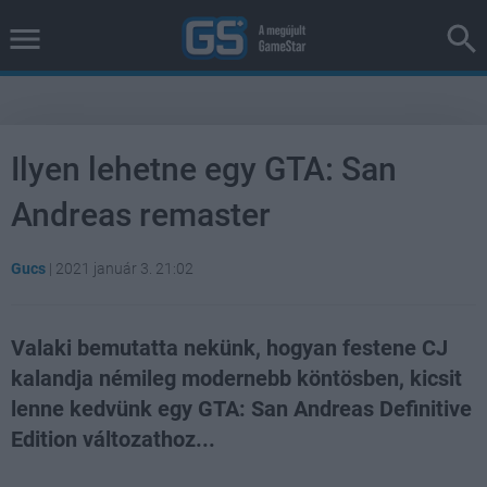
Ilyen lehetne egy GTA: San
Andreas remaster
Gucs
|
2021 január 3. 21:02
Valaki bemutatta nekünk, hogyan festene CJ
kalandja némileg modernebb köntösben, kicsit
lenne kedvünk egy GTA: San Andreas Definitive
Edition változathoz...
Loaded
:
Unmute