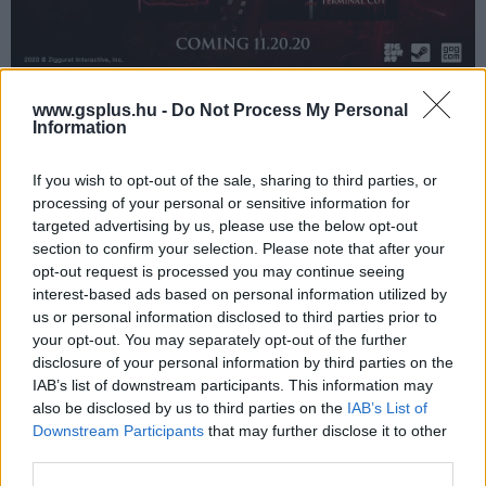
www.gsplus.hu -
Do Not Process My Personal
Ti megveszitek majd az új kiadásokat?
Information
If you wish to opt-out of the sale, sharing to third parties, or
processing of your personal or sensitive information for
SMASH by Meló-Diák: Homok, zene és a nyár legjobb
hangulata – Jön a második forduló! (X)
targeted advertising by us, please use the below opt-out
Július végén folytatódik a balatoni strandröplabda-
section to confirm your selection. Please note that after your
sorozat.
opt-out request is processed you may continue seeing
interest-based ads based on personal information utilized by
us or personal information disclosed to third parties prior to
your opt-out. You may separately opt-out of the further
disclosure of your personal information by third parties on the
Címkék:
#bloodrayne: terminal cut
#bloodrayne 2: terminal
IAB’s list of downstream participants. This information may
also be disclosed by us to third parties on the
IAB’s List of
cut
#bloodrayne
#bloodrayne 2
#ziggurat interactive
Downstream Participants
that may further disclose it to other
#terminal reality
third parties.