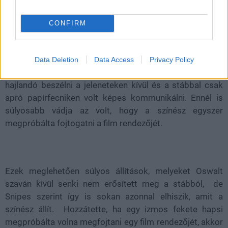
válasz.
CONFIRM
A harmadik Penge filmben Hedgest játszó Patton
Oswalt évekkel ezelőtt nyilatkozott arról, hogy a
forgatásokon a színész kifejezetten botrányosan
Data Deletion
Data Access
Privacy Policy
viselkedett. Állítása szerint Snipes senkivel nem volt
hajlandó beszélni a jeleneteken kívül és a stábbal csak
apró papírfecniken volt képes kommunikálni. Ennél is
súlyosabb vádja az volt, hogy a színész egyszer
megpróbálta fojtogatni a film rendezőjét.
Ezek meglehetően súlyos állítások, melyeket Oswalt
szaván kívül senki nem erősített meg a stábból, de
Snipes szerint így is sokan azonnal elhiszik, amit a
színész állít. Hozzátette, ha egy izmos fekete hapsi
megpróbálta volna megfojtani egy film rendezőjét, akkor