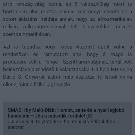
arról ország-világ tudna, és ő valószínűleg most is
börtönben ülne miatta. Snipes véleménye szerint ez a
sztori eklatáns példája annak, hogy az
afroamerikaiak
milyen
mikroagresszióval teli kihívásokkal néznek
szembe Amerikában.
Azt is tagadta, hogy rossz viszonyt ápolt volna a
rendezővel, és rámutatott arra, hogy ő maga is
producere volt a Penge - Szentháromságnak, tehát volt
beleszólása a rendező kiválasztásába. Ha baja lett volna
David S. Goyerrel, akkor más eszközei is lettek volna
ellene, mint a fizikai agresszió.
SMASH by Meló-Diák: Homok, zene és a nyár legjobb
hangulata – Jön a második forduló! (X)
Július végén folytatódik a balatoni strandröplabda-
sorozat.