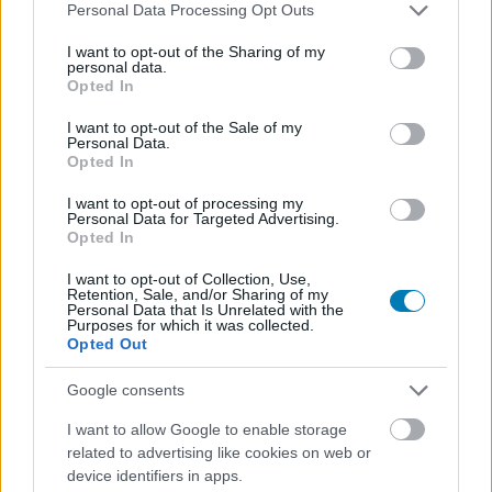
Please note that this website/app uses one or more Google
Personal Data Processing Opt Outs
Platformok:
PC
services and may gather and store information including but
not limited to your visit or usage behaviour. You may click to
I want to opt-out of the Sharing of my
personal data.
grant or deny consent to Google and its third-party tags to
Opted In
use your data for below specified purposes in below Google
consent section.
I want to opt-out of the Sale of my
Personal Data.
Opted In
I want to opt-out of processing my
Personal Data for Targeted Advertising.
Opted In
Hozzászólások
I want to opt-out of Collection, Use,
Retention, Sale, and/or Sharing of my
Personal Data that Is Unrelated with the
Purposes for which it was collected.
Pletykák szerint Wesley Snipes
Opted Out
fojtogatni próbálta a Penge 3
Google consents
rendezőjét, a színész tagadja
I want to allow Google to enable storage
related to advertising like cookies on web or
device identifiers in apps.
Szabi
|
2020 november 3. 20:41