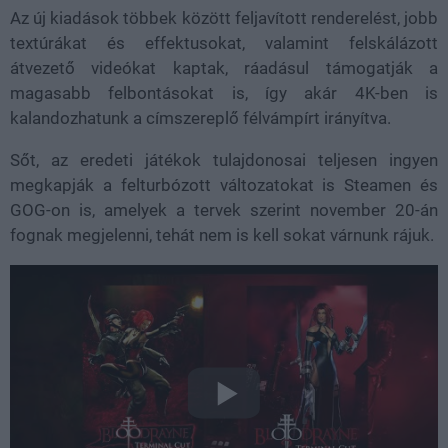
Az új kiadások többek között feljavított renderelést, jobb
textúrákat és effektusokat, valamint felskálázott
átvezető videókat kaptak, ráadásul támogatják a
magasabb felbontásokat is, így akár 4K-ben is
kalandozhatunk a címszereplő félvámpírt irányítva.
Sőt, az eredeti játékok tulajdonosai teljesen ingyen
megkapják a felturbózott változatokat is Steamen és
GOG-on is, amelyek a tervek szerint november 20-án
fognak megjelenni, tehát nem is kell sokat várnunk rájuk.