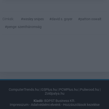
Címkék:
#wesley snipes
#david s. goyer
#patton oswalt
#penge: szentháromság
ComputerTrends.hu
|
GSPlus.hu
|
PCWPlus.hu
|
Puliwood.hu
|
Zoldpalya.hu
Kiadó:
BDPST Business Kft.
Impresszum
-
Adatvédelmi elveink
-
Hozzászólások kezelése