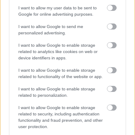
I want to allow my user data to be sent to
Google for online advertising purposes.
A film egyik szereplője azt állítja, hogy a
I want to allow Google to send me
színész botrányosan viselkedett a
personalized advertising.
forgatásokon, azonban Snipes szerint ha
I want to allow Google to enable storage
vádakból bármi igaz lenne, arról rég tudnánk.
related to analytics like cookies on web or
device identifiers in apps.
Loaded
:
Unmute
21.86%
I want to allow Google to enable storage
Arról már több ízben is érkeztek hírek, hogy Wesley
related to functionality of the website or app.
Snipes nem tartozik Hollywood legkönnyebben
I want to allow Google to enable storage
kezelhető színészei közé. Ennél keményebb vádak is
related to personalization.
napvilágot láttak már, például állítólag a Penge -
Szentháromság forgatásán Snipes, és a filmet rendező
I want to allow Google to enable storage
David S. Goyer között olyan viták voltak, melyek
related to security, including authentication
némelyike majdhogynem tettlegességig fajult. A
functionality and fraud prevention, and other
user protection.
színészt most egy interjú során szembesítették a
sztorival, amire egyébként határozott cáfolat volt a