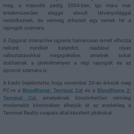
meg, a második pedig 2004-ben, így mára már
értelemszerűen eléggé elavult látványvilággal
rendelkeznek, de nemrég érkezett egy remek hír a
rajongók számára.
A Ziggurat Interactive ugyanis hamarosan ismét elhozza
nekünk mindkét kalandot, ráadásul olyan
változtatásokkal megspékelve, amelyek sokat
dobhatnak a játékélményen a régi rajongók és az
újoncok számára is.
A kiadó bejelentette, hogy november 20-án érkezik meg
PC-re a
BloodRayne: Terminal Cut
és a
BloodRayne 2:
Terminal Cut
, amelyeknek köszönhetően némileg
modernebb köntösében élhetjük át az eredetileg a
Terminal Reality csapata által készített játékokat.