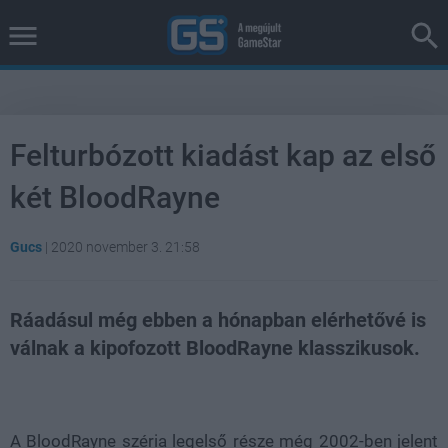
Felturbózott kiadást kap az első
két BloodRayne
Gucs
|
2020 november 3. 21:58
Ráadásul még ebben a hónapban elérhetővé is
válnak a kipofozott BloodRayne klasszikusok.
Loaded
:
Unmute
38.26%
A BloodRayne széria legelső része még 2002-ben jelent