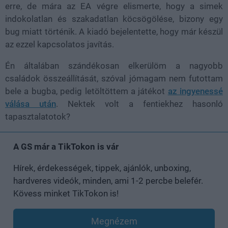
erre, de mára az EA végre elismerte, hogy a simek
indokolatlan és szakadatlan köcsögölése, bizony egy
bug miatt történik. A kiadó bejelentette, hogy már készül
az ezzel kapcsolatos javítás.
Én általában szándékosan elkerülöm a nagyobb
családok összeállítását, szóval jómagam nem futottam
bele a bugba, pedig letöltöttem a játékot
az ingyenessé
válása után
. Nektek volt a fentiekhez hasonló
tapasztalatotok?
A GS már a TikTokon is vár
Hírek, érdekességek, tippek, ajánlók, unboxing,
hardveres videók, minden, ami 1-2 percbe belefér.
Kövess minket TikTokon is!
Megnézem