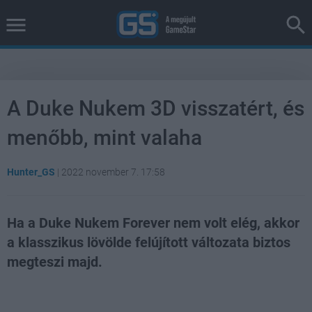
A Duke Nukem 3D visszatért, és
menőbb, mint valaha
Hunter_GS
|
2022 november 7. 17:58
Ha a Duke Nukem Forever nem volt elég, akkor
a klasszikus lövölde felújított változata biztos
megteszi majd.
Loaded
:
Unmute
37.00%