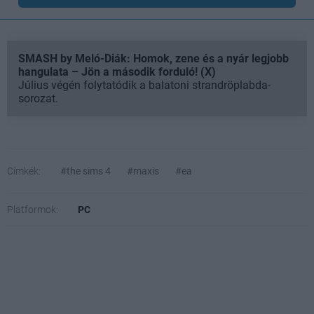
SMASH by Meló-Diák: Homok, zene és a nyár legjobb
hangulata – Jön a második forduló! (X)
Július végén folytatódik a balatoni strandröplabda-
sorozat.
Címkék:
#the sims 4
#maxis
#ea
Platformok:
PC