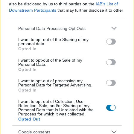
also be disclosed by us to third parties on the
IAB’s List of
hangulata – Jön a második forduló! (X)
Július végén folytatódik a balatoni strandröplabda-
Downstream Participants
that may further disclose it to other
sorozat.
third parties.
Please note that this website/app uses one or more Google
Personal Data Processing Opt Outs
services and may gather and store information including but
not limited to your visit or usage behaviour. You may click to
I want to opt-out of the Sharing of my
personal data.
grant or deny consent to Google and its third-party tags to
Címkék:
#duke nukem 3d
#fps
#mod
#rajongói
Opted In
use your data for below specified purposes in below Google
munka
consent section.
I want to opt-out of the Sale of my
Personal Data.
Opted In
Platformok:
PC
I want to opt-out of processing my
Personal Data for Targeted Advertising.
Opted In
I want to opt-out of Collection, Use,
Retention, Sale, and/or Sharing of my
Personal Data that Is Unrelated with the
Purposes for which it was collected.
Opted Out
Hozzászólások
Google consents