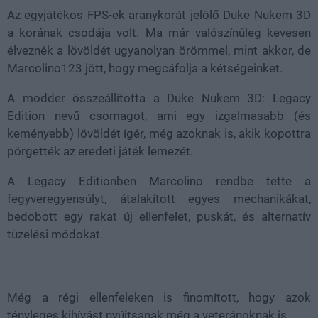
Az egyjátékos FPS-ek aranykorát jelölő Duke Nukem 3D
a korának csodája volt. Ma már valószínűleg kevesen
élveznék a lövöldét ugyanolyan örömmel, mint akkor, de
Marcolino123 jött, hogy megcáfolja a kétségeinket.
A modder összeállította a Duke Nukem 3D: Legacy
Edition nevű csomagot, ami egy izgalmasabb (és
keményebb) lövöldét ígér, még azoknak is, akik kopottra
pörgették az eredeti játék lemezét.
A Legacy Editionben Marcolino rendbe tette a
fegyveregyensúlyt, átalakított egyes mechanikákat,
bedobott egy rakat új ellenfelet, puskát, és alternatív
tüzelési módokat.
Még a régi ellenfeleken is finomított, hogy azok
tényleges kihívást nyújtsanak még a veteránoknak is.