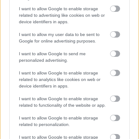
I want to allow Google to enable storage
related to advertising like cookies on web or
device identifiers in apps.
A The Sims 4-ben egy bug miatt
I want to allow my user data to be sent to
a simek elkezdték szekálni
Google for online advertising purposes.
egymást
I want to allow Google to send me
personalized advertising.
Hunter_GS
|
2022 november 7. 17:18
I want to allow Google to enable storage
related to analytics like cookies on web or
device identifiers in apps.
Öntudatra ébredtek a szimulált emberek, és
I want to allow Google to enable storage
pont azt kezdték csinálni, amit minden más
related to functionality of the website or app.
nagycsalád tenne, egy túl kicsi albérletben:
veszekednek éjjel-nappal.
I want to allow Google to enable storage
related to personalization.
Loaded
:
Unmute
20.81%
I want to allow Google to enable storage