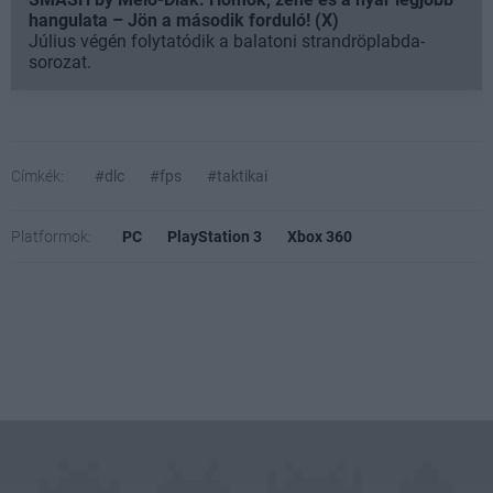
hangulata – Jön a második forduló! (X)
Július végén folytatódik a balatoni strandröplabda-
sorozat.
Címkék:
#dlc
#fps
#taktikai
Platformok:
PC
PlayStation 3
Xbox 360