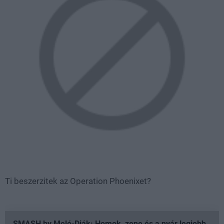
Ti beszerzitek az Operation Phoenixet?
SMASH by Meló-Diák: Homok, zene és a nyár legjobb