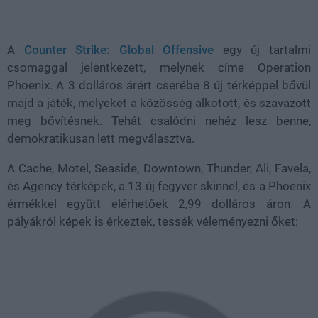
Loaded
:
Unmute
21.02%
A
Counter Strike: Global Offensive
egy új tartalmi
csomaggal jelentkezett, melynek címe Operation
Phoenix. A 3 dolláros árért cserébe 8 új térképpel bővül
majd a játék, melyeket a közösség alkotott, és szavazott
meg bővítésnek. Tehát csalódni nehéz lesz benne,
demokratikusan lett megválasztva.
A Cache, Motel, Seaside, Downtown, Thunder, Ali, Favela,
és Agency térképek, a 13 új fegyver skinnel, és a Phoenix
érmékkel együtt elérhetőek 2,99 dolláros áron. A
pályákról képek is érkeztek, tessék véleményezni őket: