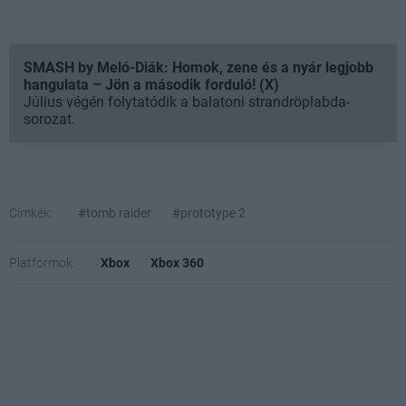
SMASH by Meló-Diák: Homok, zene és a nyár legjobb
hangulata – Jön a második forduló! (X)
Július végén folytatódik a balatoni strandröplabda-
sorozat.
Címkék:
#tomb raider
#prototype 2
Platformok:
Xbox
Xbox 360