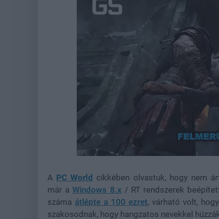
Loaded
:
Unmute
39.10%
A
PC World
cikkében olvastuk, hogy nem ár
már
a
Windows 8.x
/ RT rendszerek beépítet
száma
átlépte a 100 ezret
, várható volt, hog
szakosodnak, hogy hangzatos nevekkel húzzák 