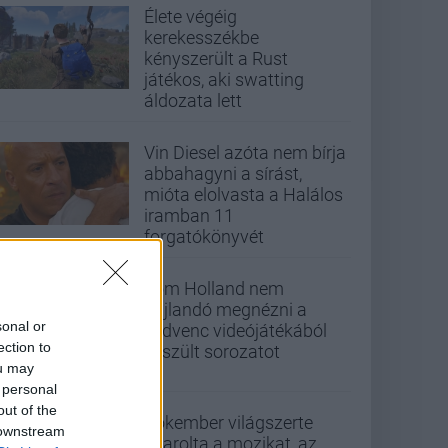
Élete végéig
kerekesszékbe
kényszerült a Rust
játékos, aki swatting
áldozata lett
Vin Diesel azóta nem bírja
abbahagyni a sírást,
mióta elolvasta a Halálos
iramban 11
forgatókönyvét
Tom Holland nem
hajlandó megnézni a
sonal or
kedvenc videójátékából
ection to
készült sorozatot
ou may
 personal
out of the
Pókember világszerte
 downstream
letarolta a mozikat, az