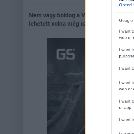
Opted 
Nem vagy boldog a VHS lejátszó kinéze
Google 
lehetett volna még uzsidoboz, tésztasz
I want t
web or d
I want t
purpose
I want 
I want t
web or d
I want t
or app.
I want t
I want t