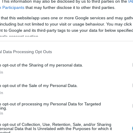
. This information may also be disclosed by us to third parties on the
IA
Participants
that may further disclose it to other third parties.
 that this website/app uses one or more Google services and may gath
including but not limited to your visit or usage behaviour. You may click 
 to Google and its third-party tags to use your data for below specifi
ogle consent section.
l Data Processing Opt Outs
o opt-out of the Sharing of my personal data.
In
zászólások
o opt-out of the Sale of my Personal Data.
In
to opt-out of processing my Personal Data for Targeted
ing.
etett volna a doboz?
In
o opt-out of Collection, Use, Retention, Sale, and/or Sharing
ersonal Data that Is Unrelated with the Purposes for which it
lected.