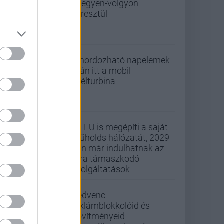
- hegyen-völgyön
keresztül
A hordozható napelemek
után itt a mobil
szélturbina
Az EU is megépíti a saját
műholds hálózatát, 2029-
ben már indulhatnak az
arra támaszkodó
szolgáltatások
Kedvenc
reklámblokkolóid és
bővítményeid