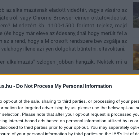
bb az alkalmazásnak eladott videótár, vagyis vásárolsz
 játékról, vagy Chrome Browser címen oktatóvideókat
nem? Mindezért kb. 1100-1500 forintot tejelsz, majd
e (és hogy már eleve az édesanyjánál hogy merült fel a
an az a rend, hogy a Microsoft rendszere bevizsgálja az
valahogy illene az ilyen dolgokat büntetni, eltávolítani.
zer alkalmazás" szlogen jobban hangzik. Nektek mi a
us.hu -
Do Not Process My Personal Information
b hangulata – Jön a második forduló! (X)
to opt-out of the sale, sharing to third parties, or processing of your per
sorozat.
formation for targeted advertising by us, please use the below opt-out s
r selection. Please note that after your opt-out request is processed y
eing interest-based ads based on personal information utilized by us or
disclosed to third parties prior to your opt-out. You may separately opt-
losure of your personal information by third parties on the IAB’s list of
#window 8
#windows store