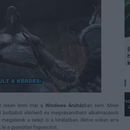
E
t résen lenni már a
Windows Áruház
ban sem. Mivel
t boltjából elérhető és megvásárolható alkalmazások
y megjelenik a selejt is a kínálatban, illetve sokan arra
le a gyanútlan fogyasztót.