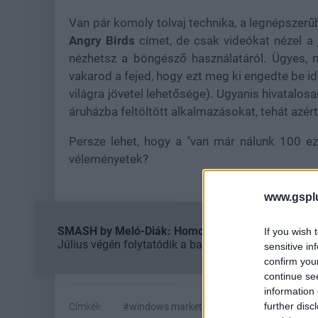
Van pár komoly tolvaj technika, a legnépszerű
Angry Birds
címet, de csak videókat nézel a
nézhetsz a böngésző használatáról. Ügyes, 
vakarod a fejed, hogy ezt meg ki engedte be id
világra jövetel lehetősége). Ugyanis hivatalos
áruházba feltöltött alkalmazásokat, tehát azért 
Persze lehet, hogy a "van már nálunk 100 e
véleményetek?
www.gspl
SMASH by Meló-Diák: Homok, zene és a nyár legjob
If you wish 
Július végén folytatódik a balatoni strandröplabda-
sensitive in
confirm you
continue se
information 
further disc
Címkék:
#windows marketplace
#alkalmazás