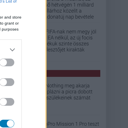
B’s List of
első hétvégén 1 milliárd
dollárhoz közelít a
Vadonatúj nap bevétele
er and store
to grant or
ed purposes
A FIFA-nak nem megy jól
az EA nélkül, az új focis
játékuk szinte összes
fejlesztőjét kirakták
PCW HÍREK
A Nothing meg akarja
duplázni a picra dobott
készülékeinek számát
GoPro Mission 1 Pro teszt