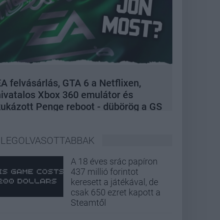
A felvásárlás, GTA 6 a Netflixen,
hivatalos Xbox 360 emulátor és
kukázott Penge reboot - dübörög a GS
Hype
LEGOLVASOTTABBAK
A 18 éves srác papíron
437 millió forintot
keresett a játékával, de
csak 650 ezret kapott a
Steamtől