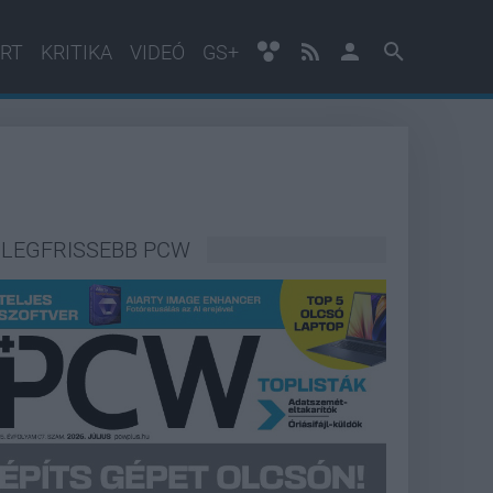
RT
KRITIKA
VIDEÓ
GS+
LEGFRISSEBB PCW