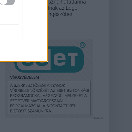
használhatatlanná
válnak az Edge
böngészőben
Hirdetés