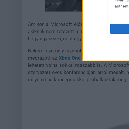
authenti
Loaded
:
Unmute
21.86%
Amikor a Microsoft először mutatta meg n
akiknek nem tetszett a minimalista megoldás,
hogy úgy néz ki, mint egy videólejátszó.
Nekem személy szerint egyébként tetszik, 
megrázott az
Xbox One dizájn
ja, azok képes
lehetett volna sokkal rosszabb is. A Microsoft
szervezett éves konferenciáján arról mesélt, 
milyen más koncepciókkal próbálkoztak még.