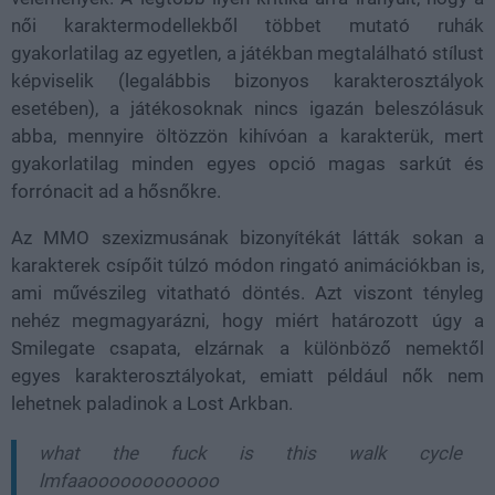
női karaktermodellekből többet mutató ruhák
gyakorlatilag az egyetlen, a játékban megtalálható stílust
képviselik (legalábbis bizonyos karakterosztályok
esetében), a játékosoknak nincs igazán beleszólásuk
abba, mennyire öltözzön kihívóan a karakterük, mert
gyakorlatilag minden egyes opció magas sarkút és
forrónacit ad a hősnőkre.
Az MMO szexizmusának bizonyítékát látták sokan a
karakterek csípőit túlzó módon ringató animációkban is,
ami művészileg vitatható döntés. Azt viszont tényleg
nehéz megmagyarázni, hogy miért határozott úgy a
Smilegate csapata, elzárnak a különböző nemektől
egyes karakterosztályokat, emiatt például nők nem
lehetnek paladinok a Lost Arkban.
what the fuck is this walk cycle
lmfaaoooooooooooo