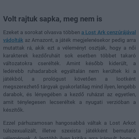
Volt rajtuk sapka, meg nem is
Ezeket a sorokat olvasva többen
a Lost Ark cenzúrájával
vádolták
az Amazont, a játék megjelenésekor pedig arra
mutattak rá, akik ezt a véleményt osztják, hogy a női
karakterek kezdőruháit sok esetben többet takaró
változatokra cserélték. Amint később kiderült, a
ledérebb ruhadarabok egyáltalán nem kerültek ki a
játékból, a prológust követően a lootként
megszerezhető tárgyak gyakorlatilag mind ilyen, lengébb
darabok, és lényegében a kezdő ruházat az egyetlen,
amit ténylegesen lecseréltek a nyugati verzióban a
készítők.
Ezzel párhuzamosan hangosabbá váltak a Lost Arkot
túlszexualizált, illetve szexista játékként bemutató
vélemények. A legtöbb ilyen kritika arra irányult, hogy a