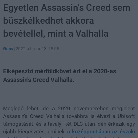
Egyetlen Assassin's Creed sem
büszkélkedhet akkora
bevétellel, mint a Valhalla
Gucs
|
2022 február 18. 18:05
Elképesztő mérföldkövet ért el a 2020-as
Assassin's Creed Valhalla.
Loaded
:
Unmute
21.86%
Meglepő lehet, de a 2020 novemberében megjelent
Assassin's Creed Valhalla továbbra is élvezi a Ubisoft
támogatását, és a tavalyi két DLC után idén érkezik egy
újabb kiegészítés, aminek
a középpontjában az északi