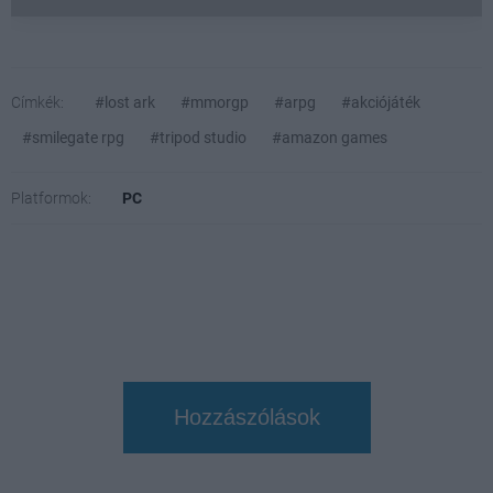
Címkék:
#lost ark
#mmorgp
#arpg
#akciójáték
#smilegate rpg
#tripod studio
#amazon games
Platformok:
PC
Hozzászólások