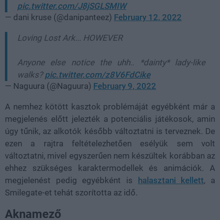
pic.twitter.com/J8jSGLSMIW
— dani kruse (@danipanteez)
February 12, 2022
Loving Lost Ark... HOWEVER
Anyone else notice the uhh.. *dainty* lady-like
walks?
pic.twitter.com/z8V6FdCike
— Naguura (@Naguura)
February 9, 2022
A nemhez kötött kasztok problémáját egyébként már a
megjelenés előtt jelezték a potenciális játékosok, amin
úgy tűnik, az alkotók később változtatni is terveznek. De
ezen a rajtra feltételezhetően esélyük sem volt
változtatni, mivel egyszerűen nem készültek korábban az
ehhez szükséges karaktermodellek és animációk. A
megjelenést pedig egyébként is
halasztani kellett
, a
Smilegate-et tehát szorította az idő.
Aknamező