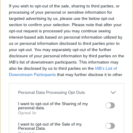
If you wish to opt-out of the sale, sharing to third parties, or
processing of your personal or sensitive information for
targeted advertising by us, please use the below opt-out
section to confirm your selection. Please note that after your
Kijelentem, hogy az
adatkezelési nyilatkozat
tartalmát
megismertem és azt elfogadom.
opt-out request is processed you may continue seeing
interest-based ads based on personal information utilized by
us or personal information disclosed to third parties prior to
Feliratkozom
your opt-out. You may separately opt-out of the further
disclosure of your personal information by third parties on the
IAB’s list of downstream participants. This information may
Kulturális csatatér
also be disclosed by us to third parties on the
IAB’s List of
Downstream Participants
that may further disclose it to other
Amellett, hogy abban nincs konszenzus, át lehet-e venni
third parties.
keletről olyan tartalmi elemeket, amik nyugaton sértően
Please note that this website/app uses one or more Google
Personal Data Processing Opt Outs
hatnak, abban sincs egyetértés, mennyire helyénvaló,
services and may gather and store information including but
vagy fontos, hogy a női játékkarakterek hagyományos
not limited to your visit or usage behaviour. You may click to
I want to opt-out of the Sharing of my
értelemben szépek legyenek. Abban nyugaton a
personal data.
grant or deny consent to Google and its third-party tags to
Opted In
kultúrakutatás, így például a filmelmélet terén sok szó
use your data for below specified purposes in below Google
consent section.
esett már, hogy rengeteg régi film úgy méri végig a női
I want to opt-out of the Sale of my
Personal Data.
szereplőket, ahogy a férfi tekintet tenné egyszerű