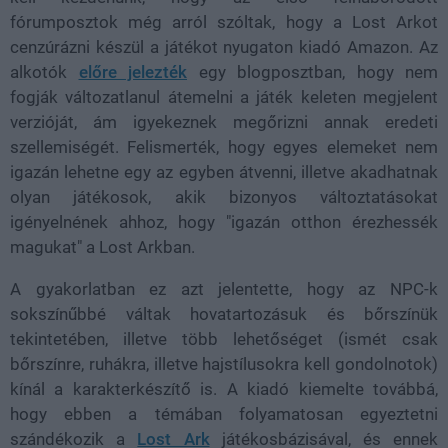
fórumposztok még arról szóltak, hogy a Lost Arkot
cenzúrázni készül a játékot nyugaton kiadó Amazon. Az
alkotók
előre jelezték
egy blogposztban, hogy nem
fogják változatlanul átemelni a játék keleten megjelent
verzióját, ám igyekeznek megőrizni annak eredeti
szellemiségét. Felismerték, hogy egyes elemeket nem
igazán lehetne egy az egyben átvenni, illetve akadhatnak
olyan játékosok, akik bizonyos változtatásokat
igényelnének ahhoz, hogy "igazán otthon érezhessék
magukat" a Lost Arkban.
A gyakorlatban ez azt jelentette, hogy az NPC-k
sokszínűbbé váltak hovatartozásuk és bőrszínük
tekintetében, illetve több lehetőséget (ismét csak
bőrszínre, ruhákra, illetve hajstílusokra kell gondolnotok)
kínál a karakterkészítő is. A kiadó kiemelte továbbá,
hogy ebben a témában folyamatosan egyeztetni
szándékozik a
Lost Ark
játékosbázisával, és ennek