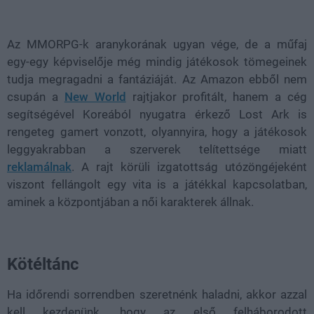
Loaded
:
Unmute
38.26%
Az MMORPG-k aranykorának ugyan vége, de a műfaj
egy-egy képviselője még mindig játékosok tömegeinek
tudja megragadni a fantáziáját. Az Amazon ebből nem
csupán a
New World
rajtjakor profitált, hanem a cég
segítségével Koreából nyugatra érkező Lost Ark is
rengeteg gamert vonzott, olyannyira, hogy a játékosok
leggyakrabban a szerverek telítettsége miatt
reklamálnak
. A rajt körüli izgatottság utózöngéjeként
viszont fellángolt egy vita is a játékkal kapcsolatban,
aminek a központjában a női karakterek állnak.
Kötéltánc
Ha időrendi sorrendben szeretnénk haladni, akkor azzal
kell kezdenünk, hogy az első felháborodott