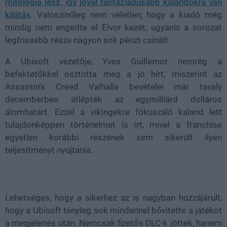
mitológia lesz, így jóval fantáziadúsabb kalandokra van
kilátás
. Valószínűleg nem véletlen, hogy a kiadó még
mindig nem engedte el Eivor kezét, ugyanis a sorozat
legfrissebb része nagyon sok pénzt csinált.
A Ubisoft vezetője, Yves Guillemot nemrég a
befektetőkkel osztotta meg a jó hírt, miszerint az
Assassin's Creed Valhalla bevételei már tavaly
decemberben átlépték az egymilliárd dolláros
álomhatárt. Ezzel a vikingekre fókuszáló kaland lett
tulajdonképpen történelmet is írt, mivel a franchise
egyetlen korábbi részének sem sikerült ilyen
teljesítményt nyújtania.
Lehetséges, hogy a sikerhez az is nagyban hozzájárult,
hogy a Ubisoft tényleg sok mindennel bővítette a játékot
a megjelenés után. Nemcsak fizetős DLC-k jöttek, hanem