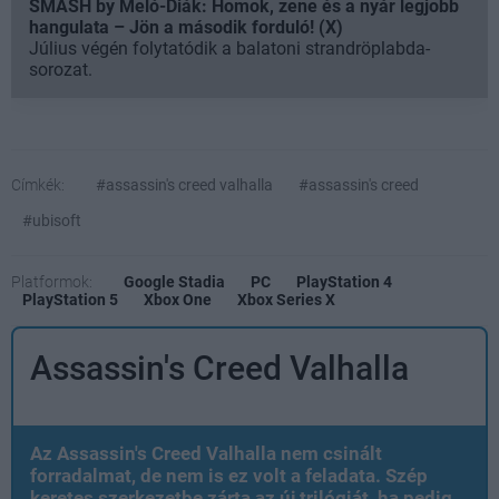
SMASH by Meló-Diák: Homok, zene és a nyár legjobb
hangulata – Jön a második forduló! (X)
Július végén folytatódik a balatoni strandröplabda-
sorozat.
Címkék:
#assassin's creed valhalla
#assassin's creed
#ubisoft
Platformok:
Google Stadia
PC
PlayStation 4
PlayStation 5
Xbox One
Xbox Series X
Assassin's Creed Valhalla
Az Assassin's Creed Valhalla nem csinált
forradalmat, de nem is ez volt a feladata. Szép
keretes szerkezetbe zárta az új trilógiát, ha pedig