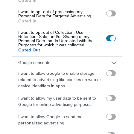
Opted In
szexuális tárgyakkal, ami tiszteletlen, és lekezelő lehet.
I want to opt-out of processing my
Personal Data for Targeted Advertising.
Ez a gondolat pedig az akadémiai körökön kívül is
Opted In
megvetette a lábát, kiemelve annak a fontosságát, hogy
a női szereplőket ne redukálják a modern
I want to opt-out of Collection, Use,
Retention, Sale, and/or Sharing of my
történetmesélők más szereplők vágyának tárgyává, vagy
Personal Data that Is Unrelated with the
Purposes for which it was collected.
egyszerű látványossággá. Az utóbbi években viszont
Opted Out
többször komoly felháborodást váltott ki, amikor
korábban szexualizáltan ábrázolt karakterek kinézete lett
Google consents
kevésbé kihívó, vagy olyan új női szereplőket találtak ki,
I want to allow Google to enable storage
akik nem feltétlenül felelnek meg a hagyományos
related to advertising like cookies on web or
szépségideáloknak. A Tomb Raider film kapcsán például
device identifiers in apps.
többen felhozták, hogy Alicia Vikander vonalai nem
I want to allow my user data to be sent to
illeszkednek eléggé a régi Lara Croft domborulataihoz,
Google for online advertising purposes.
ahogy a The Last of Us Part II kigyúrt főszereplője, Abby,
illetve a Horizon: Forbidden Westben megjelenő, nem
I want to allow Google to send me
éppen a szépségszalonból kilépett Aloy miatt is
personalized advertising.
születtek felháborodott posztok a közösségi médiában.