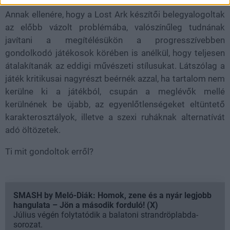
Annak ellenére, hogy a Lost Ark készítői belegyalogoltak
az előbb vázolt problémába, valószínűleg tudnának
javítani a megítélésükön a progresszívebben
gondolkodó játékosok körében is anélkül, hogy teljesen
átalakítanák az eddigi művészeti stílusukat. Látszólag a
játék kritikusai nagyrészt beérnék azzal, ha tartalom nem
kerülne ki a játékból, csupán a meglévők mellé
kerülnének be újabb, az egyenlőtlenségeket eltüntető
karakterosztályok, illetve a szexi ruháknak alternatívát
adó öltözetek.
Ti mit gondoltok erről?
SMASH by Meló-Diák: Homok, zene és a nyár legjobb
hangulata – Jön a második forduló! (X)
Július végén folytatódik a balatoni strandröplabda-
sorozat.