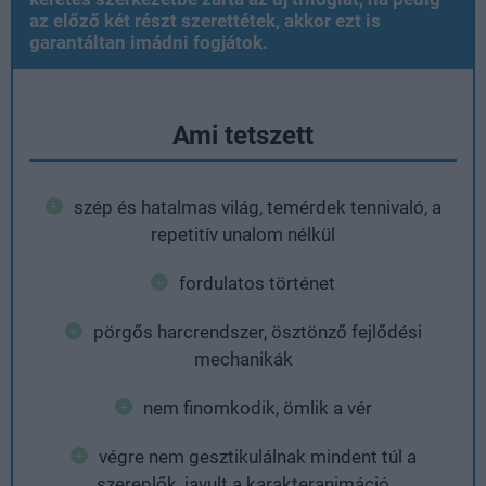
az előző két részt szerettétek, akkor ezt is
garantáltan imádni fogjátok.
Ami tetszett
szép és hatalmas világ, temérdek tennivaló, a
repetitív unalom nélkül
fordulatos történet
pörgős harcrendszer, ösztönző fejlődési
mechanikák
nem finomkodik, ömlik a vér
végre nem gesztikulálnak mindent túl a
szereplők, javult a karakteranimáció