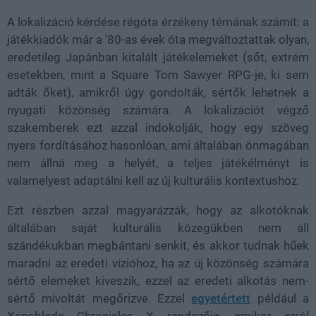
A lokalizáció kérdése régóta érzékeny témának számít: a
játékkiadók már a '80-as évek óta megváltoztattak olyan,
eredetileg Japánban kitalált játékelemeket (sőt, extrém
esetekben, mint a Square Tom Sawyer RPG-je, ki sem
adták őket), amikről úgy gondolták, sértők lehetnek a
nyugati közönség számára. A lokalizációt végző
szakemberek ezt azzal indokolják, hogy egy szöveg
nyers fordításához hasonlóan, ami általában önmagában
nem állná meg a helyét, a teljes játékélményt is
valamelyest adaptálni kell az új kulturális kontextushoz.
Ezt részben azzal magyarázzák, hogy az alkotóknak
általában saját kulturális közegükben nem áll
szándékukban megbántani senkit, és akkor tudnak hűek
maradni az eredeti vízióhoz, ha az új közönség számára
sértő elemeket kiveszik, ezzel az eredeti alkotás nem-
sértő mivoltát megőrizve. Ezzel
egyetértett
például a