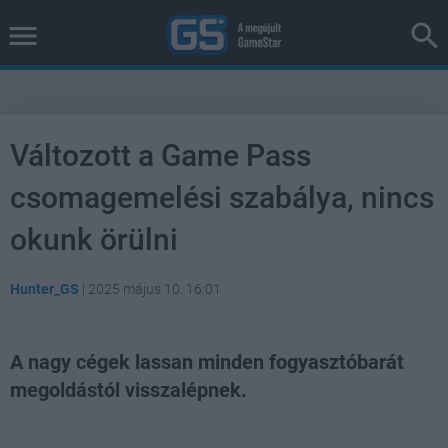
Változott a Game Pass
csomagemelési szabálya, nincs
okunk örülni
Hunter_GS
|
2025 május 10. 16:01
A nagy cégek lassan minden fogyasztóbarát
megoldástól visszalépnek.
Loaded
:
Unmute
36.16%