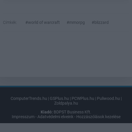
Címkék:
#world of warcraft
#mmorpg
#blizzard
ComputerTrends.hu
|
GSPlus.hu
|
PCWPlus.hu
|
Puliwood.hu
|
Zoldpalya.hu
Kiadó:
BDPST Business Kft.
Impresszum
-
Adatvédelmi elveink
-
Hozzászólások kezelése