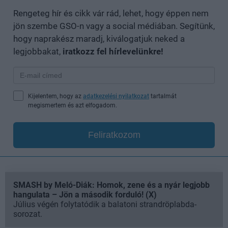
Rengeteg hír és cikk vár rád, lehet, hogy éppen nem
jön szembe GSO-n vagy a social médiában. Segítünk,
hogy naprakész maradj, kiválogatjuk neked a
legjobbakat,
iratkozz fel hírlevelünkre!
Kijelentem, hogy az
adatkezelési nyilatkozat
tartalmát
megismertem és azt elfogadom.
Feliratkozom
SMASH by Meló-Diák: Homok, zene és a nyár legjobb
hangulata – Jön a második forduló! (X)
Július végén folytatódik a balatoni strandröplabda-
sorozat.