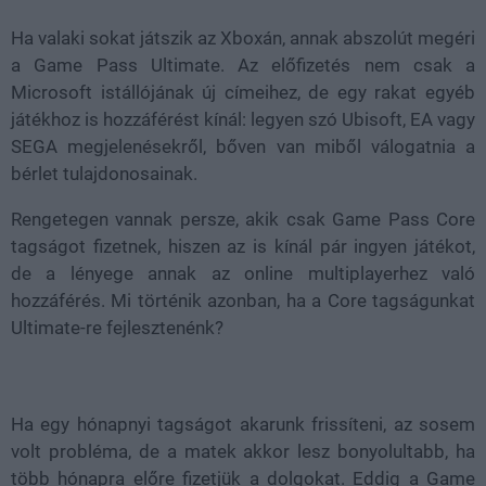
Ha valaki sokat játszik az Xboxán, annak abszolút megéri
a Game Pass Ultimate. Az előfizetés nem csak a
Microsoft istállójának új címeihez, de egy rakat egyéb
játékhoz is hozzáférést kínál: legyen szó Ubisoft, EA vagy
SEGA megjelenésekről, bőven van miből válogatnia a
bérlet tulajdonosainak.
Rengetegen vannak persze, akik csak Game Pass Core
tagságot fizetnek, hiszen az is kínál pár ingyen játékot,
de a lényege annak az online multiplayerhez való
hozzáférés. Mi történik azonban, ha a Core tagságunkat
Ultimate-re fejlesztenénk?
Ha egy hónapnyi tagságot akarunk frissíteni, az sosem
volt probléma, de a matek akkor lesz bonyolultabb, ha
több hónapra előre fizetjük a dolgokat. Eddig a Game