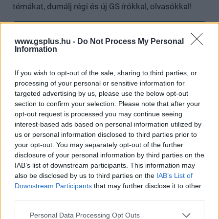
témákat, dumálj régi és új GS írókkal, olvasókkal!
Csatlakozom
www.gsplus.hu -
Do Not Process My Personal
Information
If you wish to opt-out of the sale, sharing to third parties, or
SMASH by Meló-Diák: Homok, zene és a nyár legjobb
processing of your personal or sensitive information for
hangulata – Jön a második forduló! (X)
targeted advertising by us, please use the below opt-out
Július végén folytatódik a balatoni strandröplabda-
section to confirm your selection. Please note that after your
sorozat.
opt-out request is processed you may continue seeing
interest-based ads based on personal information utilized by
us or personal information disclosed to third parties prior to
your opt-out. You may separately opt-out of the further
disclosure of your personal information by third parties on the
Címkék:
#xbox
#game pass
IAB’s list of downstream participants. This information may
also be disclosed by us to third parties on the
IAB’s List of
Downstream Participants
that may further disclose it to other
Platformok:
PC
Xbox One
Xbox Series X
third parties.
Please note that this website/app uses one or more Google
Personal Data Processing Opt Outs