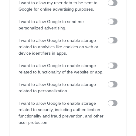
hogy visszatérnek a démonok is, de a Blizzard
I want to allow my user data to be sent to
Google for online advertising purposes.
most hivatalosan is megerősítette a kiegészítő
újrakeverését.
I want to allow Google to send me
personalized advertising.
Loaded
:
Unmute
29.00%
I want to allow Google to enable storage
related to analytics like cookies on web or
A World of Warcraft: Mists of Pandaria Remix egy remek
device identifiers in apps.
kis esemény volt, ahol a játékosok egy új karakterrel
visszautazhattak az időben. Ugyan az új játékelemek és
I want to allow Google to enable storage
kasztok megtartásával, de visszatérhettünk Pandaria
related to functionality of the website or app.
földjére, újraélhettük a sztorit, a végtelenségig
I want to allow Google to enable storage
erősíthettük hősünket, és bezsákolhattunk egy rakat új
related to personalization.
kozmetikai felszerelést kalandunk során. Nagyjából
ugyanez az elképzelés a Legion Remixszel is.
I want to allow Google to enable storage
related to security, including authentication
A Blizzard az éves roadmappen már tavaly év végén
functionality and fraud prevention, and other
ellőtte, hogy érkezik a Legion Remix, de tegnap
user protection.
hivatalosan is megerősítették az esemény érkezését
a