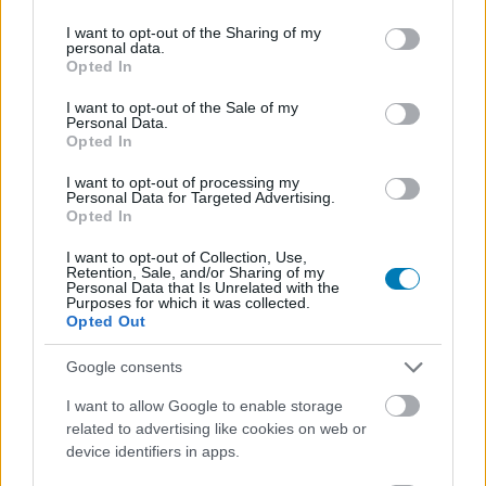
services and may gather and store information including but
not limited to your visit or usage behaviour. You may click to
I want to opt-out of the Sharing of my
personal data.
grant or deny consent to Google and its third-party tags to
Opted In
use your data for below specified purposes in below Google
consent section.
I want to opt-out of the Sale of my
Personal Data.
Hozzászólások
Opted In
I want to opt-out of processing my
Personal Data for Targeted Advertising.
Opted In
A Burning Legion újra támad,
I want to opt-out of Collection, Use,
Retention, Sale, and/or Sharing of my
visszatér a World of Warcraft:
Personal Data that Is Unrelated with the
Purposes for which it was collected.
Opted Out
Legion
Google consents
Hunter_GS
|
2025 május 10. 20:09
I want to allow Google to enable storage
related to advertising like cookies on web or
device identifiers in apps.
A Mists of Pandaria Remix után sejthető volt,