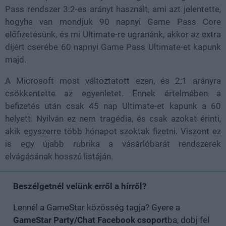
Pass rendszer 3:2-es arányt használt, ami azt jelentette,
hogyha van mondjuk 90 napnyi Game Pass Core
előfizetésünk, és mi Ultimate-re ugranánk, akkor az extra
díjért cserébe 60 napnyi Game Pass Ultimate-et kapunk
majd.
A Microsoft most változtatott ezen, és 2:1 arányra
csökkentette az egyenletet. Ennek értelmében a
befizetés után csak 45 nap Ultimate-et kapunk a 60
helyett. Nyilván ez nem tragédia, és csak azokat érinti,
akik egyszerre több hónapot szoktak fizetni. Viszont ez
is egy újabb rubrika a vásárlóbarát rendszerek
elvágásának hosszú listáján.
Beszélgetnél velünk erről a hírről?
Lennél a GameStar közösség tagja? Gyere a
GameStar Party/Chat Facebook csoport
ba, dobj fel