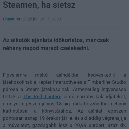
Steamen, ha sietsz
Chavalier
|
2026 június 13. 12:03
Az alkotók ajánlata időkorlátos, már csak
néhány napod maradt cselekedni.
Loaded
:
Unmute
81.69%
Figyelemre méltó ajándékkal kedveskedik a
játékosoknak a Kepler Interactive és a Timberline Studio
párosa a Steam játékosainak. Átmenetileg ingyenessé
tették a
The Red Lantern
című narratív kalandjátékot,
amelyet egészen június 18-áig bárki hozzáadhat néhány
kattintással a könyvtárához. Az ajánlat egészen
pontosan aznap 19 órakor jár le, és aki addig végrehajtja
a műveletet, gazdagabb lesz a 20,99 euróért, azaz kb.