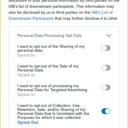
disclosure of your personal information by third parties on the
végigjátszás nem különösebben hosszú, a különböző
IAB’s list of downstream participants. This information may
döntési lehetőségek és alternatív útvonalak miatt bőven
also be disclosed by us to third parties on the
IAB’s List of
Downstream Participants
that may further disclose it to other
marad ok a visszatérésre.
third parties.
A főszereplő hangját ráadásul Ashly Burch kölcsönzi,
Please note that this website/app uses one or more Google
Personal Data Processing Opt Outs
akit a legtöbben az Aloy karakterét életre keltő
services and may gather and store information including but
színésznőként ismerhetnek a Horizon-sorozatból. Az ő
not limited to your visit or usage behaviour. You may click to
I want to opt-out of the Sharing of my
personal data.
grant or deny consent to Google and its third-party tags to
alakítása tovább erősíti a játék személyes és
Opted In
use your data for below specified purposes in below Google
emberközeli hangvételét.
consent section.
I want to opt-out of the Sale of my
Personal Data.
Azoknak, akik szeretik a nyugodtabb tempójú,
Opted In
történetvezérelt kalandokat, miközben nem riadnak
I want to opt-out of processing my
vissza néhány nehéz döntéstől sem, érdemes élniük a
Personal Data for Targeted Advertising.
lehetőséggel. A The Red Lantern ugyanis pontosan az a
Opted In
fajta rejtett indie kincs, amely könnyen elveszik a nagy
I want to opt-out of Collection, Use,
költségvetésű megjelenések árnyékában, pedig sokak
Retention, Sale, and/or Sharing of my
Personal Data that Is Unrelated with the
számára emlékezetesebb élményt nyújthat, mint számos
Purposes for which it was collected.
látványosabb blockbuster.
Opted Out