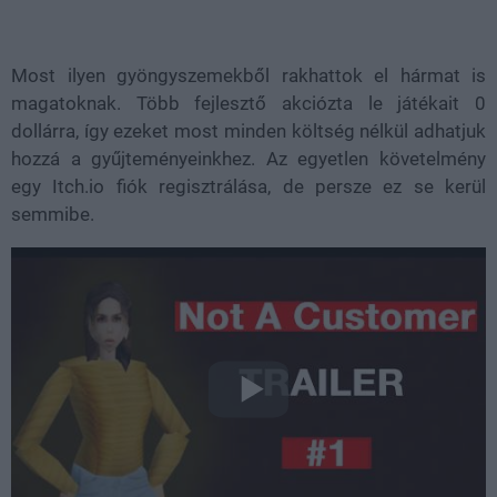
Most ilyen gyöngyszemekből rakhattok el hármat is
magatoknak. Több fejlesztő akciózta le játékait 0
dollárra, így ezeket most minden költség nélkül adhatjuk
hozzá a gyűjteményeinkhez. Az egyetlen követelmény
egy Itch.io fiók regisztrálása, de persze ez se kerül
semmibe.