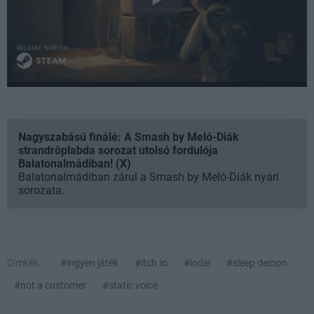
Nagyszabású finálé: A Smash by Meló-Diák
strandröplabda sorozat utolsó fordulója
Balatonalmádiban! (X)
Balatonalmádiban zárul a Smash by Meló-Diák nyári
sorozata.
Címkék:
#ingyen játék
#itch.io
#indie
#sleep demon
#not a customer
#static voice