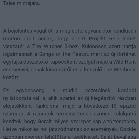
Tales mintájára.
A bejelentés végül őt is meglepte, ugyanakkor rendkívüli
módon örült annak, hogy a CD Projekt RED ismét
visszatér a The Witcher 3-hoz. Különösen azért tartja
izgalmasnak a Songs of the Pastot, mert az új történet
egyfajta összekötő kapocsként szolgál majd a Wild Hunt
eseményei, annak kiegészítői és a készülő The Witcher 4
között.
Ez egybecseng a stúdió vezetőinek korábbi
nyilatkozataival is, akik szerint az új kiegészítő részben
előjátékként funkcionál majd a következő fő epizód
számára. A rajongók természetesen azonnal találgatni
kezdtek, hogy Geralt milyen szerepet kap a történetben,
illetve mikor és hol játszódhatnak az események. Cockle
azonban gyorsan lehűtötte a kedélyeket. Saját bevallása