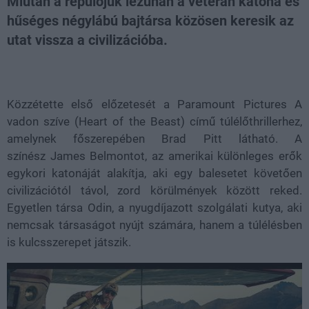
Miután a repülőjük lezuhan a veterán katona és
hűséges négylábú bajtársa közösen keresik az
utat vissza a civilizációba.
Loaded
:
Unmute
81.69%
Közzétette első előzetesét a Paramount Pictures A
vadon szíve (Heart of the Beast) című túlélőthrillerhez,
amelynek főszerepében Brad Pitt látható. A
színész James Belmontot, az amerikai különleges erők
egykori katonáját alakítja, aki egy balesetet követően
civilizációtól távol, zord körülmények között reked.
Egyetlen társa Odin, a nyugdíjazott szolgálati kutya, aki
nemcsak társaságot nyújt számára, hanem a túlélésben
is kulcsszerepet játszik.