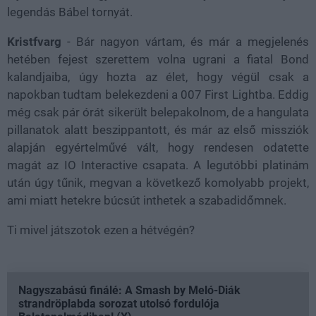
legendás Bábel tornyát.
Kristfvarg
- Bár nagyon vártam, és már a megjelenés
hetében fejest szerettem volna ugrani a fiatal Bond
kalandjaiba, úgy hozta az élet, hogy végül csak a
napokban tudtam belekezdeni a 007 First Lightba. Eddig
még csak pár órát sikerült belepakolnom, de a hangulata
pillanatok alatt beszippantott, és már az első missziók
alapján egyértelművé vált, hogy rendesen odatette
magát az IO Interactive csapata. A legutóbbi platinám
után úgy tűnik, megvan a következő komolyabb projekt,
ami miatt hetekre búcsút inthetek a szabadidőmnek.
Ti mivel játszotok ezen a hétvégén?
Nagyszabású finálé: A Smash by Meló-Diák
strandröplabda sorozat utolsó fordulója