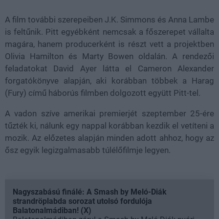
A film további szerepeiben J.K. Simmons és Anna Lambe
is feltűnik. Pitt egyébként nemcsak a főszerepet vállalta
magára, hanem producerként is részt vett a projektben
Olivia Hamilton és Marty Bowen oldalán. A rendezői
feladatokat David Ayer látta el Cameron Alexander
forgatókönyve alapján, aki korábban többek a Harag
(Fury) című háborús filmben dolgozott együtt Pitt-tel.
A vadon szíve amerikai premierjét szeptember 25-ére
tűzték ki, nálunk egy nappal korábban kezdik el vetíteni a
mozik. Az előzetes alapján minden adott ahhoz, hogy az
ősz egyik legizgalmasabb túlélőfilmje legyen.
Nagyszabású finálé: A Smash by Meló-Diák
strandröplabda sorozat utolsó fordulója
Balatonalmádiban! (X)