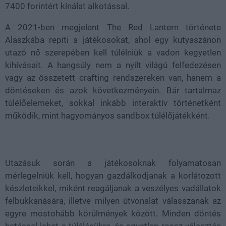
7400 forintért kínálat alkotással.
A 2021-ben megjelent The Red Lantern története
Alaszkába repíti a játékosokat, ahol egy kutyaszánon
utazó nő szerepében kell túlélniük a vadon kegyetlen
kihívásait. A hangsúly nem a nyílt világú felfedezésen
vagy az összetett crafting rendszereken van, hanem a
döntéseken és azok következményein. Bár tartalmaz
túlélőelemeket, sokkal inkább interaktív történetként
működik, mint hagyományos sandbox túlélőjátékként.
Utazásuk során a játékosoknak folyamatosan
mérlegelniük kell, hogyan gazdálkodjanak a korlátozott
készleteikkel, miként reagáljanak a veszélyes vadállatok
felbukkanására, illetve milyen útvonalat válasszanak az
egyre mostohább körülmények között. Minden döntés