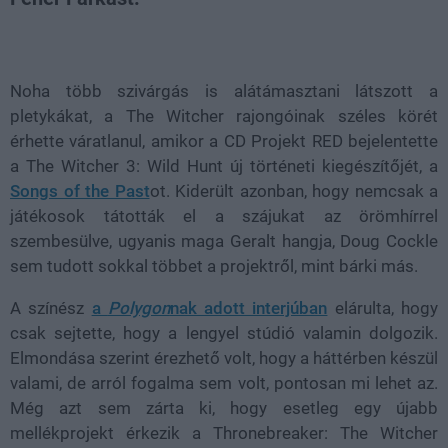
Loaded
:
Unmute
100.00%
Noha több szivárgás is alátámasztani látszott a
pletykákat, a The Witcher rajongóinak széles körét
érhette váratlanul, amikor a CD Projekt RED bejelentette
a The Witcher 3: Wild Hunt új történeti kiegészítőjét, a
Songs of the Past
ot. Kiderült azonban, hogy nemcsak a
játékosok tátották el a szájukat az örömhírrel
szembesülve, ugyanis maga Geralt hangja, Doug Cockle
sem tudott sokkal többet a projektről, mint bárki más.
A színész
a
Polygon
nak adott interjúban
elárulta, hogy
csak sejtette, hogy a lengyel stúdió valamin dolgozik.
Elmondása szerint érezhető volt, hogy a háttérben készül
valami, de arról fogalma sem volt, pontosan mi lehet az.
Még azt sem zárta ki, hogy esetleg egy újabb
mellékprojekt érkezik a Thronebreaker: The Witcher