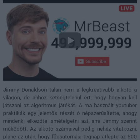
Jimmy Donaldson talán nem a legkreatívabb alkotó a
világon, de ahhoz kétségtelenül ért, hogy hogyan kell
játszani az algoritmus játékát. A ma használt youtuber
praktikák egy jelentős részét ő népszerűsítette, ahogy
mindenki elkezdte ismételgetni azt, ami Jimmy szerint
működött. Az alkotó számaival pedig nehéz vitatkozni,
pláne az után, hogy főcsatornája tegnap átlépte az 500