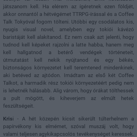
játszanom kell. Ha elérem az ígéretnek ezen földjét,
akkor onnantól a hétvégémet TTRPG-írással és a Coffee
Talk Tokyóval fogom tölteni. Utóbbi egy csodálatos kis,
nyugis visual novel, amelyben egy tokiói kávézó
baristáját kell alakítanod. Ez nem csak azt jelenti, hogy
tudnod kell képeket rajzolni a latte habba, hanem meg
kell hallgatnod a betérő vendégek történeteit,
útmutatást kell nekik nyújtanod és egy békés,
biztonságos környezetet kell teremtened mindenkinek,
aki betéved az ajtódon. Imádtam az első két Coffee
Talkot, a harmadik rész tokiói környezetéért pedig nem
is lehetnék hálásabb. Alig várom, hogy órákat tölthessek
a pult mögött, és kiheverjem az elmúlt hetek
feszültségeit.
Kris
i - A hét közepén kicsit sikerült túlterhelnem a
papírvékony kis elmémet, szóval muszáj volt, hogy
valami teljesen agykikapcsolós tevékenységet keressek.