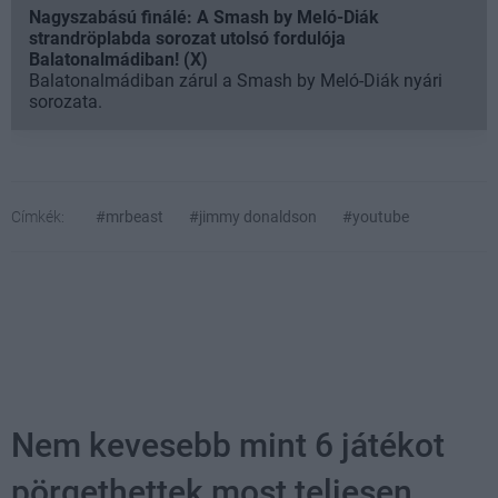
Nagyszabású finálé: A Smash by Meló-Diák
strandröplabda sorozat utolsó fordulója
Balatonalmádiban! (X)
Balatonalmádiban zárul a Smash by Meló-Diák nyári
sorozata.
Címkék:
#mrbeast
#jimmy donaldson
#youtube
Nem kevesebb mint 6 játékot
pörgethettek most teljesen