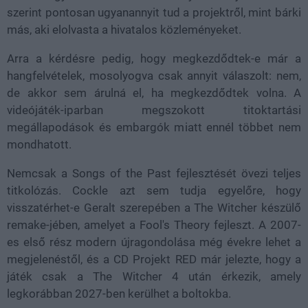
szerint pontosan ugyanannyit tud a projektről, mint bárki
más, aki elolvasta a hivatalos közleményeket.
Arra a kérdésre pedig, hogy megkezdődtek-e már a
hangfelvételek, mosolyogva csak annyit válaszolt: nem,
de akkor sem árulná el, ha megkezdődtek volna. A
videójáték-iparban megszokott titoktartási
megállapodások és embargók miatt ennél többet nem
mondhatott.
Nemcsak a Songs of the Past fejlesztését övezi teljes
titkolózás. Cockle azt sem tudja egyelőre, hogy
visszatérhet-e Geralt szerepében a The Witcher készülő
remake-jében, amelyet a Fool's Theory fejleszt. A 2007-
es első rész modern újragondolása még évekre lehet a
megjelenéstől, és a CD Projekt RED már jelezte, hogy a
játék csak a The Witcher 4 után érkezik, amely
legkorábban 2027-ben kerülhet a boltokba.