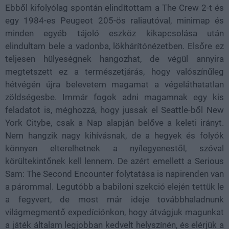
Ebből kifolyólag spontán elindítottam a The Crew 2-t és
egy 1984-es Peugeot 205-ös raliautóval, minimap és
minden egyéb tájoló eszköz kikapcsolása után
elindultam bele a vadonba, lökhárítónézetben. Elsőre ez
teljesen hülyeségnek hangozhat, de végül annyira
megtetszett ez a természetjárás, hogy valószínűleg
hétvégén újra belevetem magamat a végeláthatatlan
zöldségesbe. Immár fogok adni magamnak egy kis
feladatot is, méghozzá, hogy jussak el Seattle-ből New
York Citybe, csak a Nap alapján belőve a keleti irányt.
Nem hangzik nagy kihívásnak, de a hegyek és folyók
könnyen elterelhetnek a nyílegyenestől, szóval
körültekintőnek kell lennem. De azért emellett a Serious
Sam: The Second Encounter folytatása is napirenden van
a párommal. Legutóbb a babiloni szekció elején tettük le
a fegyvert, de most már ideje továbbhaladnunk
világmegmentő expedíciónkon, hogy átvágjuk magunkat
a játék általam legjobban kedvelt helyszínén, és elérjük a