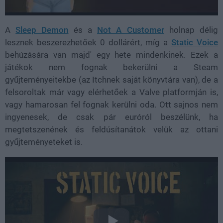
A
Sleep Demon
és a
Not A Customer
holnap délig
lesznek beszerezhetőek 0 dollárért, míg a
Static Voice
behúzására van majd' egy hete mindenkinek. Ezek a
játékok nem fognak bekerülni a Steam
gyűjteményeitekbe (az Itchnek saját könyvtára van), de a
felsoroltak már vagy elérhetőek a Valve platformján is,
vagy hamarosan fel fognak kerülni oda. Ott sajnos nem
ingyenesek, de csak pár euróról beszélünk, ha
megtetszenének és feldúsítanátok velük az ottani
gyűjteményeteket is.