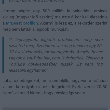
feliratkozott erre a csatornára."
Jimmy beígért egy 500 milliós különkiadást, aminek
elvileg (magyar idő szerint) ma este 6-kor kell élesednie
a
MrBeast profilon
. Akármi is lesz ez, a rekorder szerint
még nem láttuk a legjobb munkáját.
"A legnagyobb, legjobb produkcióm még nem
született meg. Szerintem van még bennem úgy 20-
30 évnyi videózás, tartalomgyártás. Annyira benne
vagyok a YouTube-ban, nem is érthetitek. Tényleg a
YouTube növekedésében hiszek. Ez nem fog
lelassulni egyhamar."
Látva az eddigieket, mi is reméljük, hogy van a srácban
valami komolyabb is az eddigieknél. Ezek szerint 20-30
év múlva majd kiderül, hogy tényleg így van-e.