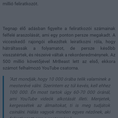
millió feliratkozót.
Tegnap élő adásban figyelte a feliratkozói számainak
felfelé araszolását, ami egy ponton persze megakadt. A
vicceskedő rajongói elkezdtek leiratkozni róla, hogy
hátráltassák a folyamatot, de persze később
visszatértek, és részeivé váltak a rekorderedménynek. Az
500 millió követőjével MrBeast lett az első, ekkora
számot felhalmozó YouTube csatorna.
"Azt mondják, hogy 10 000 órába telik valaminek a
mesterévé válni. Szerintem ez túl kevés, kell ehhez
100 000. Én most tartok úgy 60-70 000 óránál,
ami YouTube videók alkotását illeti. Menjetek,
kergessétek az álmaitokat, ti is meg tudjátok
csinálni. Hálás vagyok minden egyes nézőnek, aki