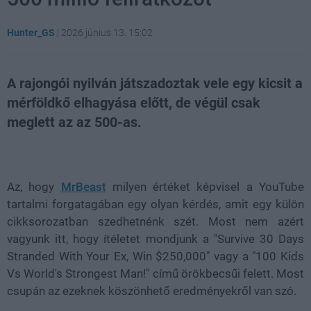
Hunter_GS
|
2026 június 13. 15:02
A rajongói nyilván játszadoztak vele egy kicsit a
mérföldkő elhagyása előtt, de végül csak
meglett az az 500-as.
Loaded
:
Unmute
81.69%
Az, hogy
MrBeast
milyen értéket képvisel a YouTube
tartalmi forgatagában egy olyan kérdés, amit egy külön
cikksorozatban szedhetnénk szét. Most nem azért
vagyunk itt, hogy ítéletet mondjunk a "Survive 30 Days
Stranded With Your Ex, Win $250,000" vagy a "100 Kids
Vs World's Strongest Man!" című örökbecsűi felett. Most
csupán az ezeknek köszönhető eredményekről van szó.