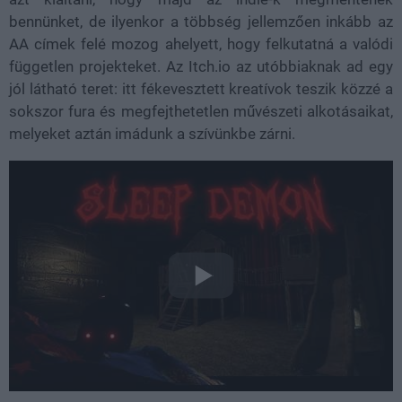
bennünket, de ilyenkor a többség jellemzően inkább az
AA címek felé mozog ahelyett, hogy felkutatná a valódi
független projekteket. Az Itch.io az utóbbiaknak ad egy
jól látható teret: itt fékevesztett kreatívok teszik közzé a
sokszor fura és megfejthetetlen művészeti alkotásaikat,
melyeket aztán imádunk a szívünkbe zárni.