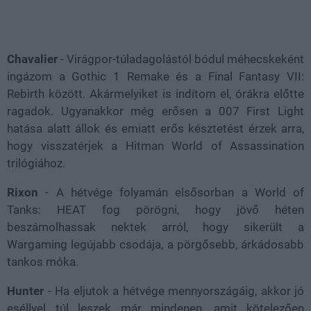
Chavalier
- Virágpor-túladagolástól bódul méhecskeként
ingázom a Gothic 1 Remake és a Final Fantasy VII:
Rebirth között. Akármelyiket is indítom el, órákra előtte
ragadok. Ugyanakkor még erősen a 007 First Light
hatása alatt állok és emiatt erős késztetést érzek arra,
hogy visszatérjek a Hitman World of Assassination
trilógiához.
Rixon
- A hétvége folyamán elsősorban a World of
Tanks: HEAT fog pörögni, hogy jövő héten
beszámolhassak nektek arról, hogy sikerült a
Wargaming legújabb csodája, a pörgősebb, árkádosabb
tankos móka.
Hunter
- Ha eljutok a hétvége mennyországáig, akkor jó
eséllyel túl leszek már mindenen, amit kötelezően