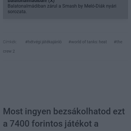
Balatonalmádiban! (X)
Balatonalmádiban zárul a Smash by Meló-Diák nyári
sorozata.
Címkék:
#hétvégi játékajánló
#world of tanks: heat
#the
crew 2
Most ingyen bezsákolhatod ezt
a 7400 forintos játékot a