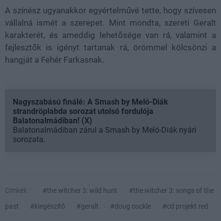
A színész ugyanakkor egyértelművé tette, hogy szívesen
vállalná ismét a szerepet. Mint mondta, szereti Geralt
karakterét, és ameddig lehetősége van rá, valamint a
fejlesztők is igényt tartanak rá, örömmel kölcsönzi a
hangját a Fehér Farkasnak.
Nagyszabású finálé: A Smash by Meló-Diák
strandröplabda sorozat utolsó fordulója
Balatonalmádiban! (X)
Balatonalmádiban zárul a Smash by Meló-Diák nyári
sorozata.
Címkék:
#the witcher 3: wild hunt
#the witcher 3: songs of the
past
#kiegészítő
#geralt
#doug cockle
#cd projekt red