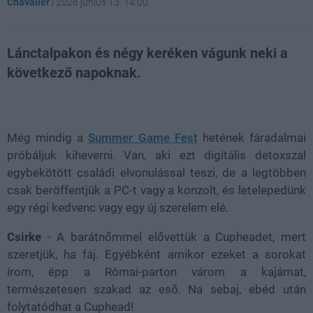
Chavalier
|
2026 június 13. 14:00
Lánctalpakon és négy keréken vágunk neki a
következő napoknak.
Loaded
:
Unmute
81.69%
Még mindig a
Summer Game Fest
hetének fáradalmai
próbáljuk kiheverni. Van, aki ezt digitális detoxszal
egybekötött családi elvonulással teszi, de a legtöbben
csak beröffentjük a PC-t vagy a konzolt, és letelepedünk
egy régi kedvenc vagy egy új szerelem elé.
Csirke
- A barátnőmmel elővettük a Cupheadet, mert
szeretjük, ha fáj. Egyébként amikor ezeket a sorokat
írom, épp a Római-parton várom a kajámat,
természetesen szakad az eső. Na sebaj, ebéd után
folytatódhat a Cuphead!