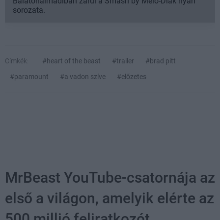
Balatonalmádiban zárul a Smash by Meló-Diák nyári
sorozata.
Címkék:
#heart of the beast
#trailer
#brad pitt
#paramount
#a vadon szíve
#előzetes
MrBeast YouTube-csatornája az
első a világon, amelyik elérte az
500 millió feliratkozót