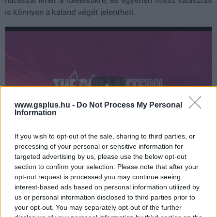
hatással lehet a túlélésükre, és egyetlen rossz választás
is könnyen a kaland végét jelentheti.
www.gsplus.hu -
Do Not Process My Personal
Information
If you wish to opt-out of the sale, sharing to third parties, or
processing of your personal or sensitive information for
targeted advertising by us, please use the below opt-out
A kudarc ugyan a játék természetes része, de minden
section to confirm your selection. Please note that after your
sikertelen próbálkozásból tanulhatnak valamit. Az újabb
opt-out request is processed you may continue seeing
interest-based ads based on personal information utilized by
végigjátszások során egyre több információ birtokában
us or personal information disclosed to third parties prior to
vághatnak neki az alaszkai vadonnak, ami jelentősen
your opt-out. You may separately opt-out of the further
növeli az újrajátszhatóságot. Jóllehet, egyetlen