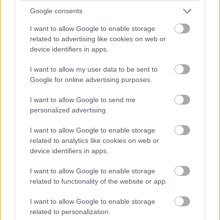
Google consents
I want to allow Google to enable storage
Nagyszabású finálé: A Smash by Meló-Diák
related to advertising like cookies on web or
strandröplabda sorozat utolsó fordulója
device identifiers in apps.
Balatonalmádiban! (X)
Balatonalmádiban zárul a Smash by Meló-Diák nyári
sorozata.
I want to allow my user data to be sent to
Google for online advertising purposes.
I want to allow Google to send me
personalized advertising.
Címkék:
#steam
#ingyen játék
#the red lantern
I want to allow Google to enable storage
related to analytics like cookies on web or
Platformok:
PC
device identifiers in apps.
I want to allow Google to enable storage
related to functionality of the website or app.
I want to allow Google to enable storage
related to personalization.