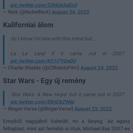
pic.twitter.com/23HUe3qEn3
— Nick (@NobelNick)
August 24, 2022
Kaliforniai álom
So I know I'm late with this trend but...
La La Land if it came out in 2007
pic.twitter.com/K51i7YQe0U
— Charlie Shields (@CShieldsFilm)
August 24, 2022
Star Wars - Egy új remény
'Star Wars: A New Hope' but it came out in 2007
pic.twitter.com/85rjCkZ9Np
— Ringer-Verse (@RingerVerse)
August 23, 2022
Ennyiből nagyjából kiderült, mi a lényeg. Az egész
felhajtást, mint azt fentebb is írtuk, Michael Bay 2007-es