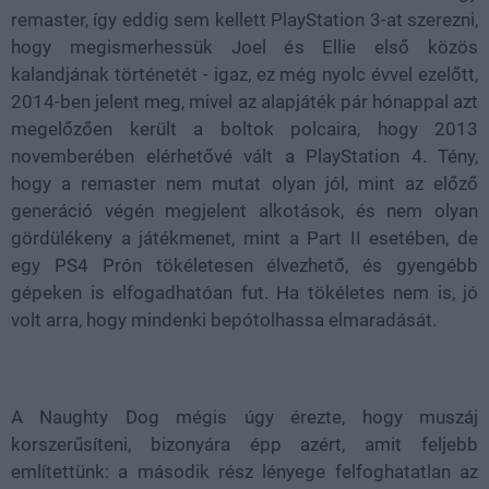
remaster, így eddig sem kellett PlayStation 3-at szerezni,
hogy megismerhessük Joel és Ellie első közös
kalandjának történetét - igaz, ez még nyolc évvel ezelőtt,
2014-ben jelent meg, mivel az alapjáték pár hónappal azt
megelőzően került a boltok polcaira, hogy 2013
novemberében elérhetővé vált a PlayStation 4. Tény,
hogy a remaster nem mutat olyan jól, mint az előző
generáció végén megjelent alkotások, és nem olyan
gördülékeny a játékmenet, mint a Part II esetében, de
egy PS4 Prón tökéletesen élvezhető, és gyengébb
gépeken is elfogadhatóan fut. Ha tökéletes nem is, jó
volt arra, hogy mindenki bepótolhassa elmaradását.
A Naughty Dog mégis úgy érezte, hogy muszáj
korszerűsíteni, bizonyára épp azért, amit feljebb
említettünk: a második rész lényege felfoghatatlan az