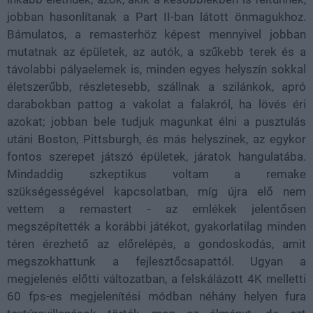
jobban hasonlítanak a Part II-ban látott önmagukhoz.
Bámulatos, a remasterhöz képest mennyivel jobban
mutatnak az épületek, az autók, a szűkebb terek és a
távolabbi pályaelemek is, minden egyes helyszín sokkal
életszerűbb, részletesebb, szállnak a szilánkok, apró
darabokban pattog a vakolat a falakról, ha lövés éri
azokat; jobban bele tudjuk magunkat élni a pusztulás
utáni Boston, Pittsburgh, és más helyszínek, az egykor
fontos szerepet játszó épületek, járatok hangulatába.
Mindaddig szkeptikus voltam a remake
szükségességével kapcsolatban, míg újra elő nem
vettem a remastert - az emlékek jelentősen
megszépítették a korábbi játékot, gyakorlatilag minden
téren érezhető az előrelépés, a gondoskodás, amit
megszokhattunk a fejlesztőcsapattól. Ugyan a
megjelenés előtti változatban, a felskálázott 4K melletti
60 fps-es megjelenítési módban néhány helyen fura