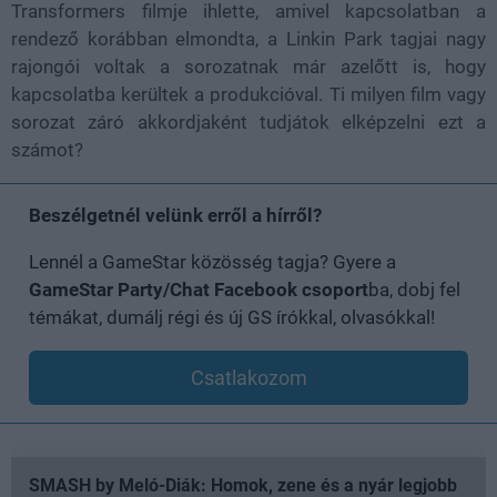
Transformers filmje ihlette, amivel kapcsolatban a
rendező korábban elmondta, a Linkin Park tagjai nagy
rajongói voltak a sorozatnak már azelőtt is, hogy
kapcsolatba kerültek a produkcióval. Ti milyen film vagy
sorozat záró akkordjaként tudjátok elképzelni ezt a
számot?
Beszélgetnél velünk erről a hírről?
Lennél a GameStar közösség tagja? Gyere a
GameStar Party/Chat Facebook csoport
ba, dobj fel
témákat, dumálj régi és új GS írókkal, olvasókkal!
Csatlakozom
SMASH by Meló-Diák: Homok, zene és a nyár legjobb