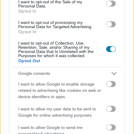
érkeznek ilyen-olyan zörejek.
I want to opt-out of the Sale of my
Personal Data.
Opted In
I want to opt-out of processing my
Personal Data for Targeted Advertising.
Opted In
I want to opt-out of Collection, Use,
Retention, Sale, and/or Sharing of my
Personal Data that Is Unrelated with the
Purposes for which it was collected.
Opted Out
Google consents
I want to allow Google to enable storage
related to advertising like cookies on web or
A remake-ből kimaradt a Factions multiplayer mód, ami
device identifiers in apps.
egyébként nem hogy a remasterben, de még az eredeti
játékban is játszható - nem fog nagyon hiányozni, mivel
I want to allow my user data to be sent to
valamikor jövőre érkezik a sokkal tartalmasabb, önálló
Google for online advertising purposes.
többjátékos spin-off, saját történettel, de várhatóan a
I want to allow Google to send me
Factionst idéző játékmenettel. Cserébe viszont
personalized advertising.