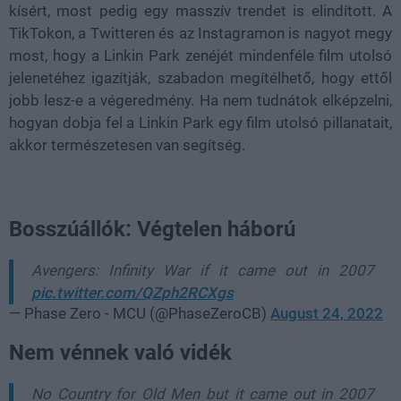
kísért, most pedig egy masszív trendet is elindított. A
TikTokon, a Twitteren és az Instagramon is nagyot megy
most, hogy a Linkin Park zenéjét mindenféle film utolsó
jelenetéhez igazítják, szabadon megítélhető, hogy ettől
jobb lesz-e a végeredmény. Ha nem tudnátok elképzelni,
hogyan dobja fel a Linkin Park egy film utolsó pillanatait,
akkor természetesen van segítség.
Bosszúállók: Végtelen háború
Avengers: Infinity War if it came out in 2007
pic.twitter.com/QZph2RCXgs
— Phase Zero - MCU (@PhaseZeroCB)
August 24, 2022
Nem vénnek való vidék
No Country for Old Men but it came out in 2007