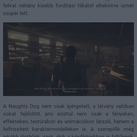
felirat néhány kisebb fordítási hibától eltekintve ismét
szuper lett.
A Naughty Dog nem csak ígérgetett, a látvány valóban
sokat fejlődött, ami ezúttal nem csak a fényeken,
effekteken, textúrákon és animációkon látszik, hanem a
felfrissített karaktermodelleken is. A szereplők még
inkább élethűek, azok, akik a későbbiekben is feltűnnek,