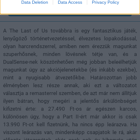
Data Deletion
Data Access
Privacy Policy
Feliratkozom
A The Last of Us továbbra is egy fantasztikus játék,
lenyűgöző történetvezetéssel, élvezetes lopakodással,
olyan harcrendszerrel, amiben nem érezzük magunkat
szuperhősnek, minden lövésnek tétje van, és a
DualSense-nek köszönhetően még jobban beleélhetjük
magunkat úgy az akciójelenetekbe (és inkább ezekbe),
mint a nyugisabb átvezetőkbe. Határozottan jobb
élményben lesz része annak, aki ezt a változatot
választja a remasterrel szemben, de azt már nem állítjuk
ilyen bátran, hogy megéri a jelentős árkülönbséget
kifizetni érte: a 27.490 Ft-os ár egészen karcos,
különösen úgy, hogy a Part II-ért már akkor is csak
13.990 Ft-ot kell fizetnünk, ha nincs épp leárazva. Ha
viszont leárazás van, mindenképp csapjatok le rá, akár
először játszanátok, akár csak sok év kihagyás után