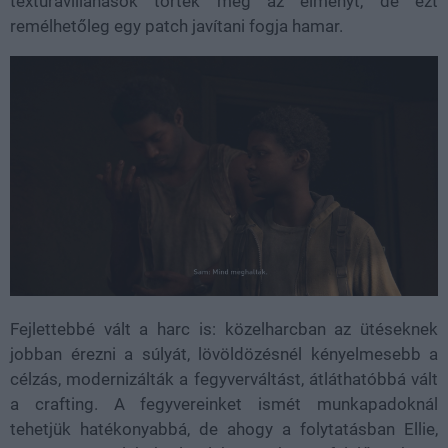
textúravillanások törték meg az élményt, de ezt
remélhetőleg egy patch javítani fogja hamar.
Fejlettebbé vált a harc is: közelharcban az ütéseknek
jobban érezni a súlyát, lövöldözésnél kényelmesebb a
célzás, modernizálták a fegyverváltást, átláthatóbbá vált
a crafting. A fegyvereinket ismét munkapadoknál
tehetjük hatékonyabbá, de ahogy a folytatásban Ellie,