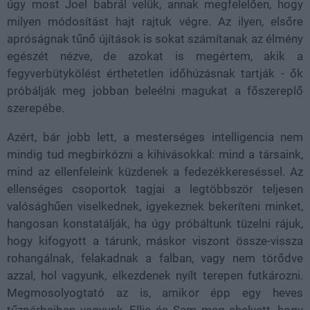
úgy most Joel babrál velük, annak megfelelően, hogy
milyen módosítást hajt rajtuk végre. Az ilyen, elsőre
apróságnak tűnő újítások is sokat számítanak az élmény
egészét nézve, de azokat is megértem, akik a
fegyverbütykölést érthetetlen időhúzásnak tartják - ők
próbálják meg jobban beleélni magukat a főszereplő
szerepébe.
Azért, bár jobb lett, a mesterséges intelligencia nem
mindig tud megbirkózni a kihívásokkal: mind a társaink,
mind az ellenfeleink küzdenek a fedezékkereséssel. Az
ellenséges csoportok tagjai a legtöbbször teljesen
valósághűen viselkednek, igyekeznek bekeríteni minket,
hangosan konstatálják, ha úgy próbáltunk tüzelni rájuk,
hogy kifogyott a tárunk, máskor viszont össze-vissza
rohangálnak, felakadnak a falban, vagy nem törődve
azzal, hol vagyunk, elkezdenek nyílt terepen futkározni.
Megmosolyogtató az is, amikor épp egy heves