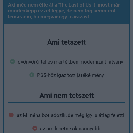
Aki még nem élte át a The Last of Us-t, most már
mindenképp ezzel tegye, de nem fog semmiről
lemaradni, ha megvár egy leárazást.
Ami tetszett
gyönyörű, teljes mértékben modernizált látvány
PS5-höz igazított játékélmény
Ami nem tetszett
az MI néha botladozik, de még így is átlag feletti
az ára lehetne alacsonyabb