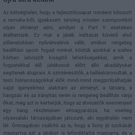
Az kétségtelen, hogy a fejlesztőcsapat mindent kihozott
a remake-ből, igyekezett tényleg minden szempontból
olyan élményt adni, amilyet a Part II esetében
átélhettünk. Ez már a játék indítását követő első
pillanatokban nyilvánvalóvá válik, amikor rengeteg
beállítási opció fogad minket, köztük azokkal a széles
körben üdvözölt kisegítő lehetőségekkel, amik a
fogyatékkal élő játékosok előtt álló akadályokat
segítenek átugrani. A színtévesztők, a halláskárosultak, a
testi hiányosságokkal élők mind-mind megpróbálhatják
saját igényeikhez alakítani az élményt, a látvány, a
hangzás és az irányítás terén is rengeteg beállítás várja
őket, még azt is kérhetjük, hogy az átvezetők eseményeit
egy hang részletesen elmagyarázza, ha esetleg
olyasvalaki társaságában játszunk, aki egyáltalán nem
lát. Önmagában csábító az is, hogy a Sony jó szokását
megtartva ezt a játékot is lefordíttatta magyarra, és a