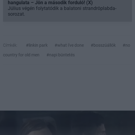
hangulata – Jön a második forduló! (X)
Július végén folytatódik a balatoni strandröplabda-
sorozat.
Címkék:
#linkin park
#what i've done
#bosszúállók
#no
country for old men
#napi büntetés