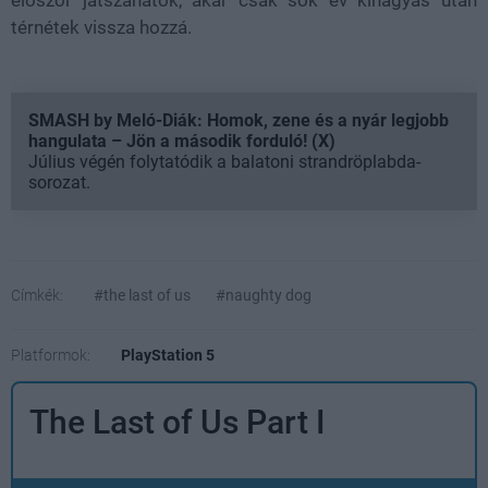
térnétek vissza hozzá.
SMASH by Meló-Diák: Homok, zene és a nyár legjobb
hangulata – Jön a második forduló! (X)
Július végén folytatódik a balatoni strandröplabda-
sorozat.
Címkék:
#the last of us
#naughty dog
Platformok:
PlayStation 5
The Last of Us Part I