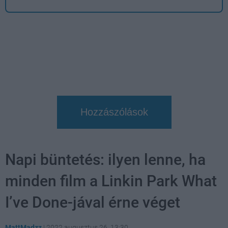
Hozzászólások
Napi büntetés: ilyen lenne, ha
minden film a Linkin Park What
I’ve Done-jával érne véget
MattMadzz
|
2022 augusztus 26. 13:30