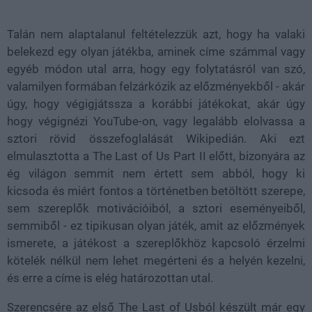
38.26%
Talán nem alaptalanul feltételezzük azt, hogy ha valaki
belekezd egy olyan játékba, aminek címe számmal vagy
egyéb módon utal arra, hogy egy folytatásról van szó,
valamilyen formában felzárkózik az előzményekből - akár
úgy, hogy végigjátssza a korábbi játékokat, akár úgy
hogy végignézi YouTube-on, vagy legalább elolvassa a
sztori rövid összefoglalását Wikipedián. Aki ezt
elmulasztotta a The Last of Us Part II előtt, bizonyára az
ég világon semmit nem értett sem abból, hogy ki
kicsoda és miért fontos a történetben betöltött szerepe,
sem szereplők motivációiból, a sztori eseményeiből,
semmiből - ez tipikusan olyan játék, amit az előzmények
ismerete, a játékost a szereplőkhöz kapcsoló érzelmi
kötelék nélkül nem lehet megérteni és a helyén kezelni,
és erre a címe is elég határozottan utal.
Szerencsére az első The Last of Usból készült már egy