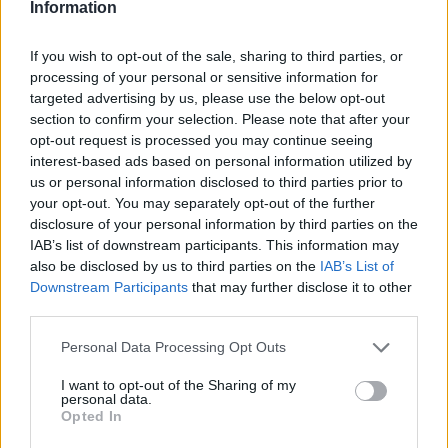
Information
ÉN vagyok Joel
If you wish to opt-out of the sale, sharing to third parties, or
A DualSense megint hozza a megszokottat: a haptikus
processing of your personal or sensitive information for
targeted advertising by us, please use the below opt-out
visszajelzések és az adaptív ravaszok ügyes
section to confirm your selection. Please note that after your
kombinációjának köszönhetően az ütközetek még
opt-out request is processed you may continue seeing
izgalmasabbak, még jobban érezhetjük azt, hogy Joel
interest-based ads based on personal information utilized by
nem egy profi mészáros, így minden kilőtt golyónak,
us or personal information disclosed to third parties prior to
minden bevitt ütésnek tétje van. Érezhetjük a ravasz és
your opt-out. You may separately opt-out of the further
disclosure of your personal information by third parties on the
az íjhúr feszülését, az R2 ellenállását, amitől még a harc
IAB’s list of downstream participants. This information may
közbeni gyors sebkötözés során is jobban izgulunk,
also be disclosed by us to third parties on the
IAB’s List of
nehogy vérszemet kapjanak és ránk rontsanak
Downstream Participants
that may further disclose it to other
ellenfeleink. Az esőcseppek kopogása finoman rezgeti a
third parties.
kontrollert, amely a robbanások, az átvezetők látványos
Please note that this website/app uses one or more Google
Personal Data Processing Opt Outs
eseményei hatására is a képernyőn látottakhoz illően
services and may gather and store information including but
mocorog. A 3D Audio támogatása ugyancsak sokat
not limited to your visit or usage behaviour. You may click to
I want to opt-out of the Sharing of my
personal data.
segít, pontosan halljuk, hol vannak a kattogók, honnan
grant or deny consent to Google and its third-party tags to
Opted In
próbálnak meg a lopakodók ránk támadni, honnan
use your data for below specified purposes in below Google
consent section.