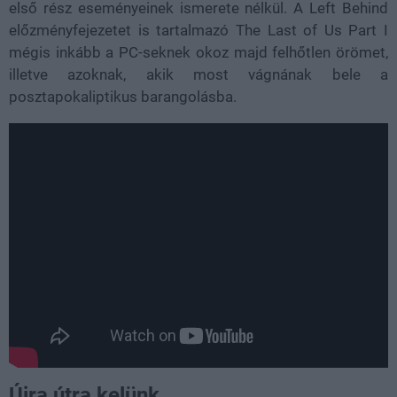
első rész eseményeinek ismerete nélkül. A Left Behind
előzményfejezetet is tartalmazó The Last of Us Part I
mégis inkább a PC-seknek okoz majd felhőtlen örömet,
illetve azoknak, akik most vágnának bele a
posztapokaliptikus barangolásba.
Újra útra kelünk