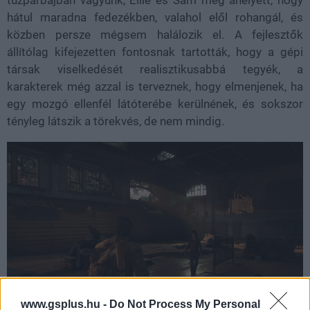
tűzpárbajban vagyunk, Ellie és Sam meg ahelyett, hogy
hátul maradna fedezékben, valahol elől rohangál, és
közben persze mégsem halálozik el. A fejlesztők
állítólag kifejezetten fontosnak tartották, hogy a gépi
társak viselkedését realisztikusabbá tegyék, a
karakterek még azzal is terveznek, hogy elmenjenek, ha
egy mozgó ellenfél látóterébe kerülnének, és sokszor
tényleg látszik a törekvés, de nem mindig.
www.gsplus.hu -
Do Not Process My Personal