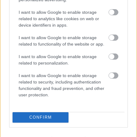
bekerültek olyan, a leglelkesebb rajongóknak szóló
extrák, mint a permadeath mód, amiben halál után a
I want to allow Google to enable storage
játék vagy a fejezet elejére kerülünk vissza (attól
related to analytics like cookies on web or
device identifiers in apps.
függően, mit állítunk be), vagy a speedrun mód, melyben
mérhetjük, milyen gyorsan teljesítünk egy-egy pályát, és
I want to allow Google to enable storage
ebben vetélkedhetünk másokkal.
related to functionality of the website or app.
I want to allow Google to enable storage
Nem akarsz lemaradni semmiről?
related to personalization.
Rengeteg hír és cikk vár rád, lehet, hogy éppen nem
I want to allow Google to enable storage
jön szembe GSO-n vagy a social médiában. Segítünk,
related to security, including authentication
hogy naprakész maradj, kiválogatjuk neked a
functionality and fraud prevention, and other
legjobbakat,
iratkozz fel hírlevelünkre!
user protection.
CONFIRM
Kijelentem, hogy az
adatkezelési nyilatkozat
tartalmát
megismertem és azt elfogadom.