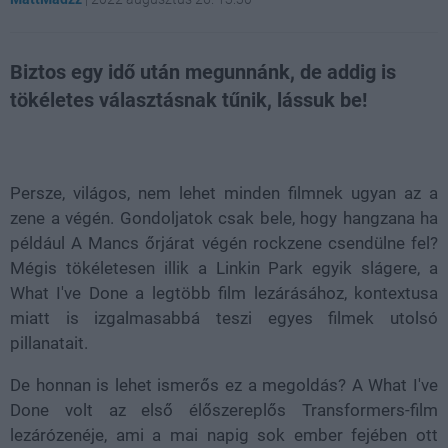
Biztos egy idő után megunnánk, de addig is
tökéletes választásnak tűnik, lássuk be!
Loaded
:
Unmute
21.86%
Persze, világos, nem lehet minden filmnek ugyan az a
zene a végén. Gondoljatok csak bele, hogy hangzana ha
például A Mancs őrjárat végén rockzene csendülne fel?
Mégis tökéletesen illik a Linkin Park egyik slágere, a
What I've Done a legtöbb film lezárásához, kontextusa
miatt is izgalmasabbá teszi egyes filmek utolsó
pillanatait.
De honnan is lehet ismerős ez a megoldás? A What I've
Done volt az első élőszereplős Transformers-film
lezárózenéje, ami a mai napig sok ember fejében ott