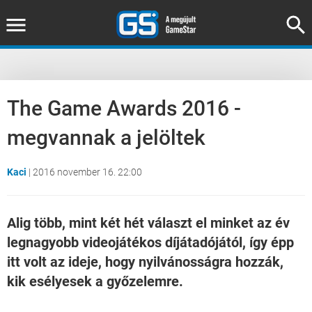
The Game Awards 2016 -
megvannak a jelöltek
Kaci
|
2016 november 16. 22:00
Alig több, mint két hét választ el minket az év
legnagyobb videojátékos díjátadójától, így épp
itt volt az ideje, hogy nyilvánosságra hozzák,
kik esélyesek a győzelemre.
Loaded
:
Unmute