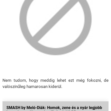
Nem tudom, hogy meddig lehet ezt még fokozni, de
valószínűleg hamarosan kiderül.
SMASH by Meló-Diák: Homok, zene és a nyár legjobb