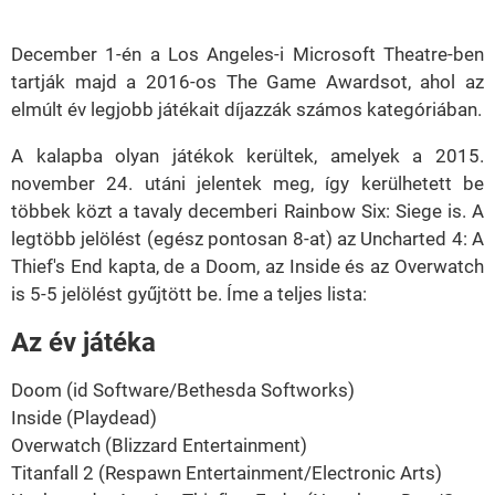
38.12%
December 1-én a Los Angeles-i Microsoft Theatre-ben
tartják majd a 2016-os The Game Awardsot, ahol az
elmúlt év legjobb játékait díjazzák számos kategóriában.
A kalapba olyan játékok kerültek, amelyek a 2015.
november 24. utáni jelentek meg, így kerülhetett be
többek közt a tavaly decemberi Rainbow Six: Siege is. A
legtöbb jelölést (egész pontosan 8-at) az Uncharted 4: A
Thief's End kapta, de a Doom, az Inside és az Overwatch
is 5-5 jelölést gyűjtött be. Íme a teljes lista:
Az év játéka
Doom (id Software/Bethesda Softworks)
Inside (Playdead)
Overwatch (Blizzard Entertainment)
Titanfall 2 (Respawn Entertainment/Electronic Arts)