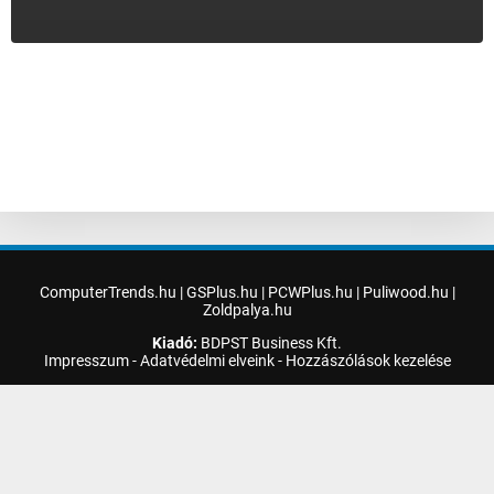
ComputerTrends.hu
|
GSPlus.hu
|
PCWPlus.hu
|
Puliwood.hu
|
Zoldpalya.hu
Kiadó:
BDPST Business Kft.
Impresszum
-
Adatvédelmi elveink
-
Hozzászólások kezelése