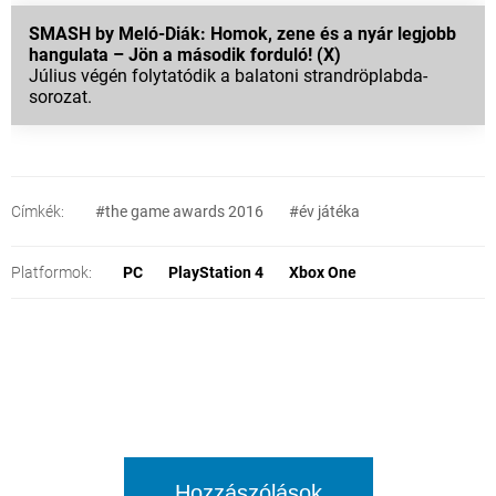
SMASH by Meló-Diák: Homok, zene és a nyár legjobb
hangulata – Jön a második forduló! (X)
Július végén folytatódik a balatoni strandröplabda-
sorozat.
Címkék:
#the game awards 2016
#év játéka
Platformok:
PC
PlayStation 4
Xbox One
Hozzászólások