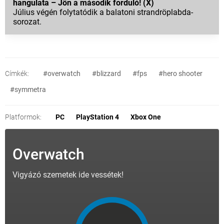
hangulata – Jön a második forduló! (X)
Július végén folytatódik a balatoni strandröplabda-
sorozat.
Címkék:
#overwatch
#blizzard
#fps
#hero shooter
#symmetra
Platformok:
PC
PlayStation 4
Xbox One
Overwatch
Vigyázó szemetek ide vessétek!