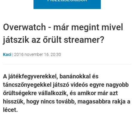
Overwatch - már megint mivel
játszik az őrült streamer?
Kaci
|
2016 november 16. 20:30
A játékfegyverekkel, banánokkal és
táncszőnyegekkel játszó videós egyre nagyobb
őrültségekre vállalkozik, és amikor már azt
hisszük, hogy nincs tovább, magasabbra rakja a
lécet.
Loaded
:
Unmute
21.65%