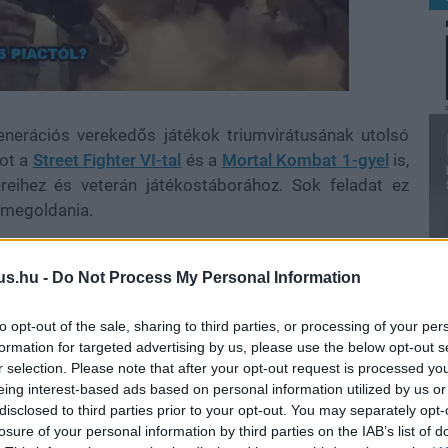
enerációs verekedős játékok triumvirátusának utolsó
cot a
Street Fighter VI-tal
és a
Mortal Kombat 1-gyel
is,
eihez és veterán játékostáborához. Sok feladat ez
l megoldania.
edhetetlen egy tavalyi titán felemlegetése. A Street
 műfaj szerelmesei vágytak: bőséges egyjátékos
us.hu -
Do Not Process My Personal Information
akorláshoz, közösségi élményeket, izgalmas harci
leg páratlan a piacon. Azt már most leszögezzük, hogy
to opt-out of the sale, sharing to third parties, or processing of your per
formation for targeted advertising by us, please use the below opt-out s
annak hiányosságai a játéknak, bizony sokszor tett érte,
r selection. Please note that after your opt-out request is processed y
eing interest-based ads based on personal information utilized by us or
disclosed to third parties prior to your opt-out. You may separately opt-
losure of your personal information by third parties on the IAB’s list of