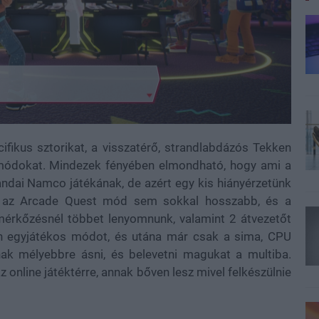
fikus sztorikat, a visszatérő, strandlabdázós Tekken
 módokat. Mindezek fényében elmondható, hogy ami a
Bandai Namco játékának, de azért egy kis hiányérzetünk
, az Arcade Quest mód sem sokkal hosszabb, és a
mérkőzésnél többet lenyomnunk, valamint 2 átvezetőt
n egyjátékos módot, és utána már csak a sima, CPU
ak mélyebbre ásni, és belevetni magukat a multiba.
online játéktérre, annak bőven lesz mivel felkészülnie