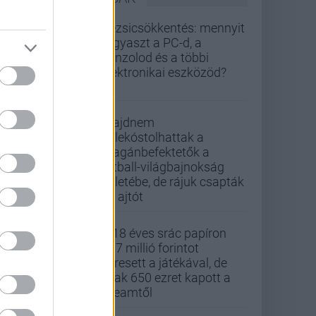
Rezsicsökkentés: mennyit
fogyaszt a PC-d, a
konzolod és a többi
elektronikai eszközöd?
Majdnem
belekóstolhattak a
magánbefektetők a
futball-világbajnokság
üzletébe, de rájuk csapták
az ajtót
A 18 éves srác papíron
437 millió forintot
keresett a játékával, de
csak 650 ezret kapott a
Steamtől