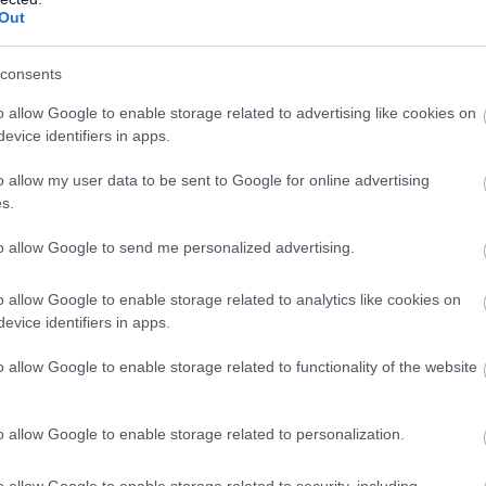
Out
consents
o allow Google to enable storage related to advertising like cookies on
evice identifiers in apps.
o allow my user data to be sent to Google for online advertising
móddal, ami Jin és Kazuya történetét viszi tovább. A
s.
em játszottak az előző részekkel, és összefoglalták a
ációs videókkal. Ha megvolt a nagyjából 15 perces
to allow Google to send me personalized advertising.
téséért.
o allow Google to enable storage related to analytics like cookies on
lyan észrevétlenül csúsznak át a játékmenetbe, mintha
evice identifiers in apps.
volna össze. Minden karakternek van ideje tündökölni a
o allow Google to enable storage related to functionality of the website
ozásai sokszor a sztori legemlékezetesebb pillanatait
rdemes irodalmi mélységet keresni: ez bizony egy shonen
 a jobbik fajtából. Szerencsére a zene és a látvány
o allow Google to enable storage related to personalization.
mpány lepörög laza 3-4 óra alatt.
o allow Google to enable storage related to security, including