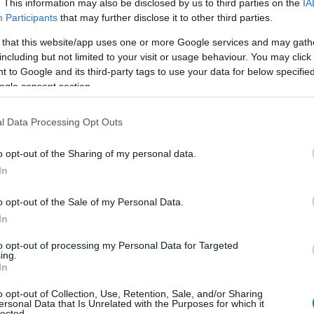
. This information may also be disclosed by us to third parties on the
IA
Participants
that may further disclose it to other third parties.
val, úgy a Tekken 8-cal is többet próbáltak kínálni a
 that this website/app uses one or more Google services and may gath
including but not limited to your visit or usage behaviour. You may click 
 párbajozás bőven elég a magamfajta megszállott
 to Google and its third-party tags to use your data for below specifi
 több kell ennél. Szerencsére a srácoknak sikerült
ogle consent section.
lni.
l Data Processing Opt Outs
o opt-out of the Sharing of my personal data.
In
o opt-out of the Sale of my Personal Data.
In
A
to opt-out of processing my Personal Data for Targeted
ing.
In
o opt-out of Collection, Use, Retention, Sale, and/or Sharing
ersonal Data that Is Unrelated with the Purposes for which it
lected.