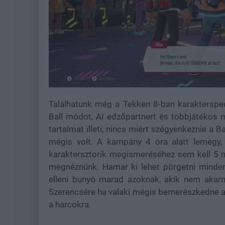
Találhatunk még a Tekken 8-ban karakterspeci
Ball módot, AI edzőpartnert és többjátékos
tartalmat illeti, nincs miért szégyenkeznie a 
mégis volt. A kampány 4 óra alatt lemegy
karaktersztorik megismeréséhez sem kell 5 
megnéznünk. Hamar ki lehet pörgetni minde
elleni bunyó marad azoknak, akik nem akarn
Szerencsére ha valaki mégis bemerészkedne az 
a harcokra.