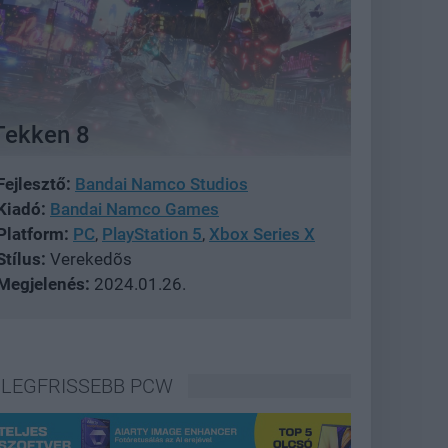
Tekken 8
Fejlesztő:
Bandai Namco Studios
Kiadó:
Bandai Namco Games
Platform:
PC
,
PlayStation 5
,
Xbox Series X
Stílus:
Verekedõs
Megjelenés:
2024.01.26.
LEGFRISSEBB PCW