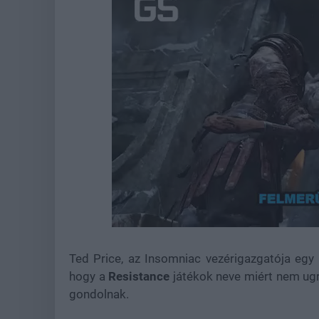
Loaded
:
Unmute
38.68%
Ted Price, az Insomniac vezérigazgatója egy 
hogy a
Resistance
játékok neve miért nem ugr
gondolnak.