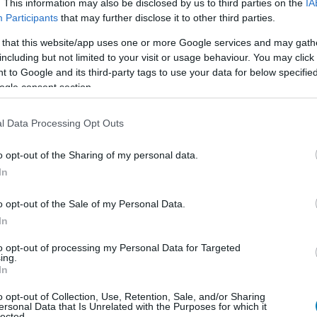
. This information may also be disclosed by us to third parties on the
IA
Participants
that may further disclose it to other third parties.
 that this website/app uses one or more Google services and may gath
including but not limited to your visit or usage behaviour. You may click 
 to Google and its third-party tags to use your data for below specifi
ogle consent section.
l Data Processing Opt Outs
o opt-out of the Sharing of my personal data.
In
o opt-out of the Sale of my Personal Data.
In
to opt-out of processing my Personal Data for Targeted
ing.
In
o opt-out of Collection, Use, Retention, Sale, and/or Sharing
ersonal Data that Is Unrelated with the Purposes for which it
lected.