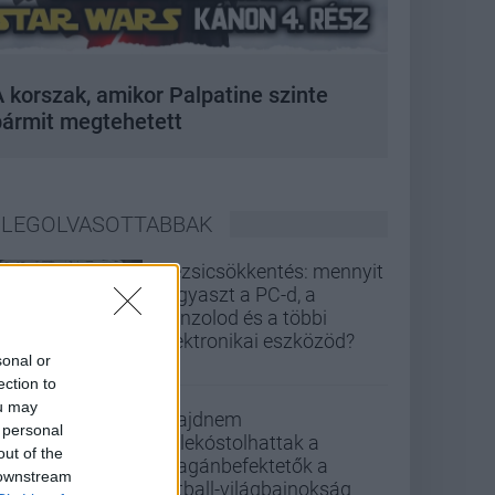
 korszak, amikor Palpatine szinte
bármit megtehetett
LEGOLVASOTTABBAK
Rezsicsökkentés: mennyit
fogyaszt a PC-d, a
konzolod és a többi
elektronikai eszközöd?
sonal or
ection to
ou may
Majdnem
 personal
belekóstolhattak a
out of the
magánbefektetők a
 downstream
futball-világbajnokság