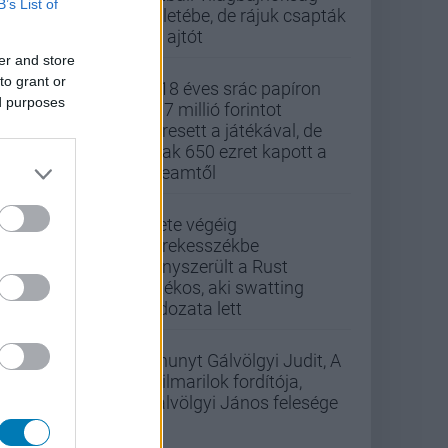
B’s List of
üzletébe, de rájuk csapták
az ajtót
er and store
to grant or
A 18 éves srác papíron
ed purposes
437 millió forintot
keresett a játékával, de
csak 650 ezret kapott a
Steamtől
Élete végéig
kerekesszékbe
kényszerült a Rust
játékos, aki swatting
áldozata lett
Elhunyt Gálvölgyi Judit, A
szilmarilok fordítója,
Gálvölgyi János felesége