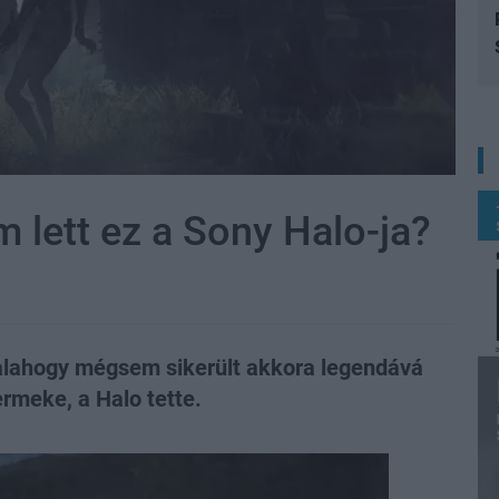
m lett ez a Sony Halo-ja?
 valahogy mégsem sikerült akkora legendává
ermeke, a Halo tette.