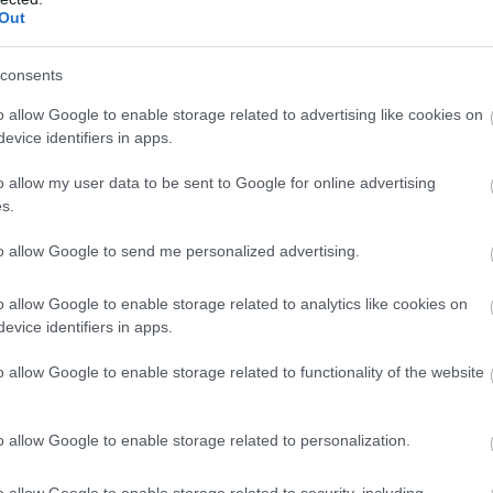
Out
consents
o allow Google to enable storage related to advertising like cookies on
evice identifiers in apps.
o allow my user data to be sent to Google for online advertising
s.
to allow Google to send me personalized advertising.
o allow Google to enable storage related to analytics like cookies on
evice identifiers in apps.
o allow Google to enable storage related to functionality of the website
b hangulata – Jön a második forduló! (X)
sorozat.
o allow Google to enable storage related to personalization.
o allow Google to enable storage related to security, including