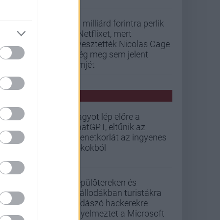
33 milliárd forintra perlik
a Netflixet, mert
elvesztették Nicolas Cage
még meg sem jelent
filmjét
PCW HÍREK
Nagyot lép előre a
ChatGPT, eltűnik az
üzenetkorlát az ingyenes
fiókokból
Repülőtereken és
szállodákban turistákra
vadászó hackerekre
figyelmeztet a Microsoft