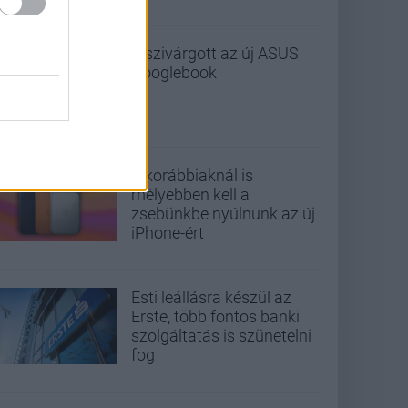
Kiszivárgott az új ASUS
Googlebook
A korábbiaknál is
mélyebben kell a
zsebünkbe nyúlnunk az új
iPhone-ért
Esti leállásra készül az
Erste, több fontos banki
szolgáltatás is szünetelni
fog