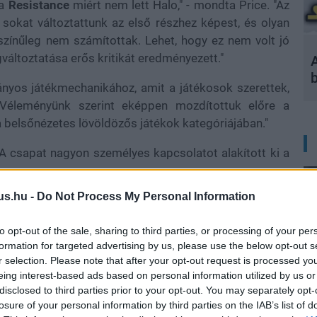
 a
Resistance
miért nem lett Halo," - mondta Price. "Az
sokat változtattunk az első részhez képest, és olyan
zínűleg nem számítottak. Lehet, hogy ez nem volt jó
ltoztatása erős kritikát eredményezett."
A
nyos játékmechanikához, amit a játékosok szerettek,
 Véleményünk szerint eképpen mozdítottuk előre a
a belsőnézetes lövöldözős játékok kategóriájában."
 A csapat nagyon személyes kapcsolatot alakított ki a
us.hu -
Do Not Process My Personal Information
mniac-nak egy nagyon egyszerű ok miatt nem vitte át a
pacitásuk. Ennek következtében a
Resistance
: Burning
to opt-out of the sale, sharing to third parties, or processing of your per
tt Price-ék egyáltalán nem aggódnak, kíváncsian várják,
formation for targeted advertising by us, please use the below opt-out s
rozatot. Az Insomniac jelenleg a
Ratchet & Clank: Q-
r selection. Please note that after your opt-out request is processed y
en dolgozik.
eing interest-based ads based on personal information utilized by us or
disclosed to third parties prior to your opt-out. You may separately opt-
losure of your personal information by third parties on the IAB’s list of