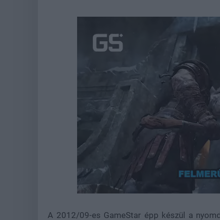
Loaded
:
Unmute
21.86%
A 2012/09-es GameStar épp készül a nyomdá