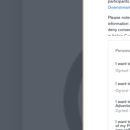
participants
Downstream 
Please note
information 
deny consent
in below Go
Persona
I want t
Opted 
I want t
Opted 
I want 
Advertis
Opted 
I want t
of my P
was col