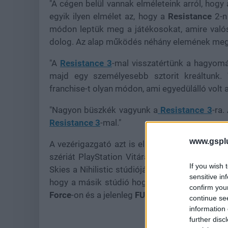
"A cégen belül vannak elméleteink arról, hogy
egyik ilyen elmélet az, hogy a
Resistance
2-n 
módon leptük meg a játékosokat, amire valós
dolog. Az alap működés néhány elemének megvá
"A
Resistance 3
-mal visszatértünk a hagyomá
majd egy személyesebb sztorit kreáltunk.
franchise-t olyan módon, ami egyedülálló volt 
"Nagyon büszkék vagyunk a
Resistance 3
-ra.
Resistance 3
-mal."
www.gspl
A vezérigazgató azt is elárulta, hogy az Inso
szériát PlayStation Vitára: nem volt elég ka
If you wish 
Skies a Nihilistic stúdiójában készül, ami mia
sensitive in
hogy a másik stúdió hogyan viszi tovább a so
confirm you
Force
-on és a jelenleg
FUSE
néven futó projekt
continue se
information 
further disc